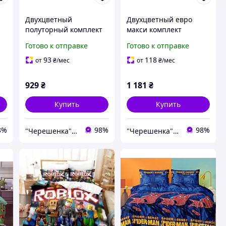
Двухцветный
Двухцветный евро
полуторный комплект
макси комплект
постельного белья с
постельного белья с
Готово к отправке
Готово к отправке
рисунком ананасы
рисунком Ананасы и
150*220 из Бязи Gold
клетка 200*220
93
118
от
₴
/мес
от
₴
/мес
односпальный
комбинированный из
хлопковый, Черешенка
Бязи Gold, Черешенка
929
₴
1 181
₴
Купить
Купить
8%
98%
98%
"Черешенка" интернет-магазин оптово-розничной торговли
"Черешенка" интернет-магазин оптово-розничной торговли