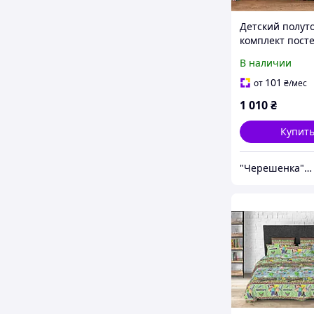
Детский полут
комплект пост
белья с рисунк
В наличии
Панды на серо
150*220 хлопк
101
от
₴
/мес
бязи Gold, Че
1 010
₴
Купит
"Черешенка" интернет-магазин оптово-розничной торговли