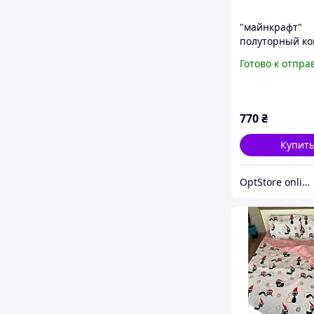
"майнкрафт"
полуторный ко
постельного б
Готово к отпра
145/215 с детс
рисунком, ткан
100% хлопок
770
₴
Купит
OptStore online