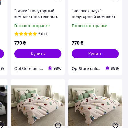
"тачки" полуторный
"человек паук"
комплект постельного
полуторный комплект
белья 150/220 с
постельного белья
Готово к отправке
Готово к отправке
детским рисунком,
145/215 с детским
ткань сатин 100%
рисунком, ткань сатин
5.0
(1)
хлопок
100% хлопок
770
₴
770
₴
Купить
Купить
3%
98%
98%
OptStore online
OptStore online