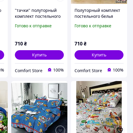
о
"тачки" полуторный
Полуторный комплект
комплект постельного
постельного белья
белья 150/220 с
150/220 с детским
Готово к отправке
Готово к отправке
а
детским рисунком,
рисунком, одна нав-ка
ткань сатин 100%
50/70,ткань сатин
хлопок
710
₴
710
₴
Купить
Купить
8%
100%
100%
Comfort Store
Comfort Store