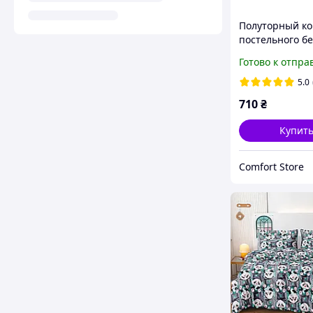
Полуторный ко
постельного б
145/215 с детс
Готово к отпра
рисунком,одна
50/70,ткань са
5.0
хлопок
710
₴
Купит
Comfort Store