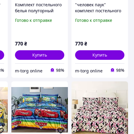
т
Комплект постельного
"человек паук"
белья полуторный
комплект постельного
145/210 с детским
белья полуторный
Готово к отправке
Готово к отправке
а
рисунком, одна нав-ка
150/220 с детским
70/70,ткань сатин
рисунком, ткань сатин
100% хлопок
770
₴
770
₴
Купить
Купить
8%
98%
98%
m-torg online
m-torg online