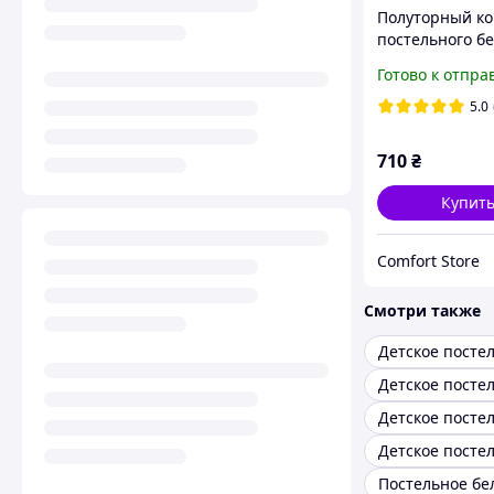
Полуторный ко
постельного б
150/220 с детс
Готово к отпра
рисунком, одна
ка70/70,ткань 
5.0
710
₴
Купит
Comfort Store
Смотри также