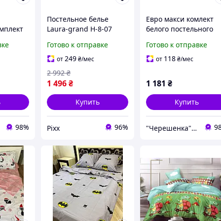
Постельное белье
Евро макси комлект
мплект
Laura-grand Н-8-07
белого постельного
елья
комплект в бежевых
белья с красивым
вке
Готово к отправке
Готово к отправке
ким
оттенках с изящным
цветочным рисунком
ь сатин
цветочным рисунком
200*220 из Бязи Gold
249
118
от
₴
/мес
от
₴
/мес
Пододеяльник 200×230
хлопковый
2 992
₴
см
практичный,
1 496
₴
1 181
₴
Черешенка
ь
Купить
Купить
98%
96%
9
Pixx
"Черешенка" интернет-магазин оптово-розничной торговли