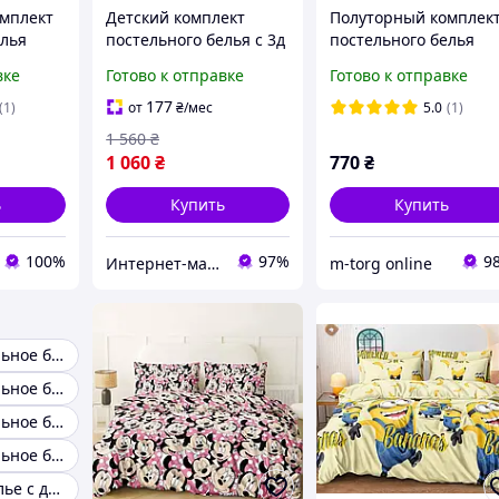
мплект
Детский комплект
Полуторный комплек
елья
постельного белья с 3д
постельного белья
ким
рисунком,1,5, фланель,
145/210 с детским
вке
Готово к отправке
Готово к отправке
 нав-
рисунком, одна нав-к
сатин
70/70,ткань сатин
177
(1)
от
₴
/мес
5.0
(1)
1 560
₴
1 060
₴
770
₴
ь
Купить
Купить
100%
97%
9
Интернет-магазин "Стильная Штучка"
m-torg online
Детское постельное белье сатин
Детское постельное белье Турция
Детское постельное белье 100 хлопок
Детское постельное белье 140
Постельное белье с детским принтом