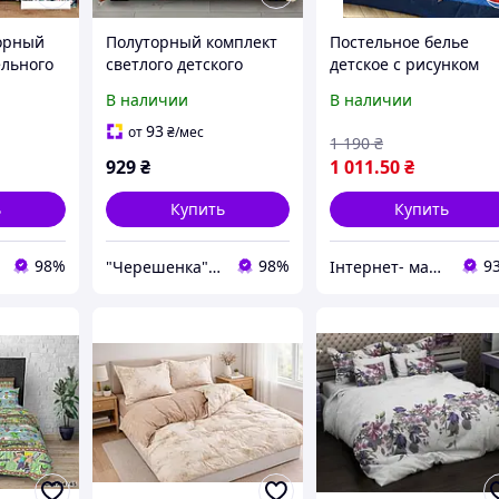
орный
Полуторный комплект
Постельное белье
ельного
светлого детского
детское с рисунком
ом
постельного белья с
машинки бязь
В наличии
В наличии
м фоне
рисунком «Машинки»
полуторный размер
овый из
150×220 из бязи Gold
Hot Wheels
93
от
₴
/мес
1 190
₴
решенка
«Черешенька» TM
929
₴
1 011
.50
₴
ь
Купить
Купить
98%
98%
9
"Черешенка" интернет-магазин оптово-розничной торговли
Інтернет- магазин "LunaShop"