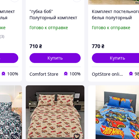
мплект
"губка боб"
Комплект постельног
елья
Полуторный комплект
белья полуторный
ким
постельного белья
145/215 с детским
вке
Готово к отправке
Готово к отправке
 нав-ка
150/220 с детским
рисунком, одна нав-к
тин 100%
рисунком, одна нав-ка
70/70,ткань сатин 10
(3)
50/70,ткань сатин
хлопок
710
₴
770
₴
ь
Купить
Купить
100%
100%
9
Comfort Store
OptStore online