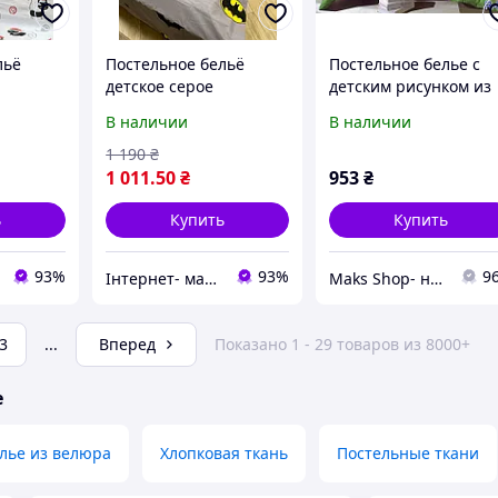
льё
Постельное бельё
Постельное белье с
детское серое
детским рисунком из
мплект с
полуторный комплект с
Ранфорса R-81/11
В наличии
В наличии
Санта
рисунком Бетмен
1 190
₴
1 011
.50
₴
953
₴
ь
Купить
Купить
93%
93%
9
Інтернет- магазин "LunaShop"
Maks Shop- надежный и перспективный интернет магазин сумок и аксессуаров
3
...
Вперед
Показано 1 - 29 товаров из 8000+
е
лье из велюра
Хлопковая ткань
Постельные ткани