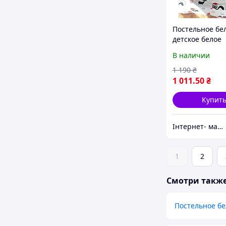
Постельное бе
детское белое
полуторный ко
В наличии
рисунком Кот 
1 190
₴
1 011
.50
₴
Купит
Інтернет- магазин "LunaShop"
1
2
Смотри такж
Постельное бе