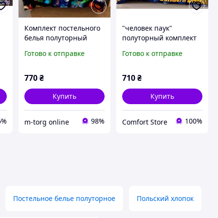
Комплект постельного
"человек паук"
белья полуторный
полуторный комплект
150/210 с детским
постельного белья
Готово к отправке
Готово к отправке
рисунком, ткань сатин
150/220 с детским
100% хлопок
рисунком, одна нав-ка
50/70,ткань сатин
770
₴
710
₴
Купить
Купить
6%
98%
100%
m-torg online
Comfort Store
Постельное белье полуторное
Польский хлопок