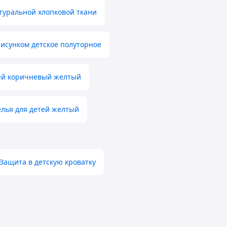
туральной хлопковой ткани
рисунком детское полуторное
тей коричневый желтый
елья для детей желтый
Защита в детскую кроватку