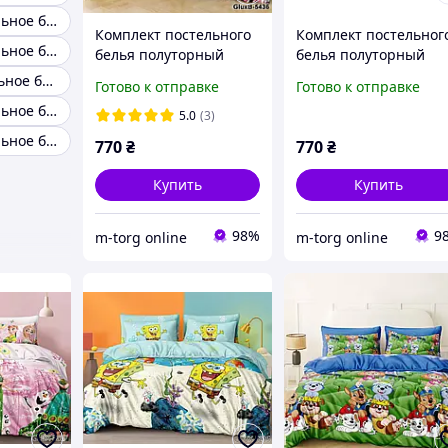
Детское постельное белье 160
Комплект постельного
Комплект постельног
Детское постельное белье однотонное
белья полуторный
белья полуторный
150/220 с детским
145/215 с детским
Дитяче постельное белье
Готово к отправке
Готово к отправке
рисунком, ткань сатин
рисунком, одна нав-к
Детское постельное белье Ранфорс
100% хлопок
70/70,ткань сатин
5.0
(3)
Детское постельное белье на заказ
770
₴
770
₴
Купить
Купить
98%
9
m-torg online
m-torg online