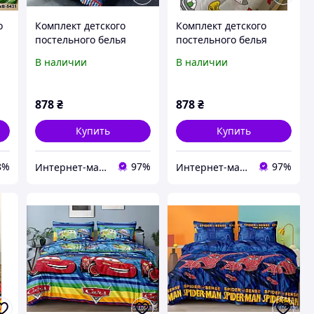
о
Комплект детского
Комплект детского
постельного белья
постельного белья
"Патруль новый" Бязь
Бязь Голд, постельное
В наличии
В наличии
а
Голд, комплекты
белье с детским
0%
постельного белья с
рисунком "Патруль
детским рисунком
маршал"
878
₴
878
₴
Купить
Купить
8%
97%
97%
Интернет-магазин «Omoda»
Интернет-магазин «Omoda»