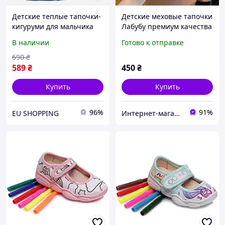
Детские теплые тапочки-
Детские меховые тапочки
кигуруми для мальчика
Лабубу премиум качества
Mad House Carmelo 29-31
29р
В наличии
Готово к отправке
Синие (6397233561076)
690
₴
589
₴
450
₴
Купить
Купить
96%
91%
EU SHOPPING
Интернет-магазин "ЕXCLUSIVE"