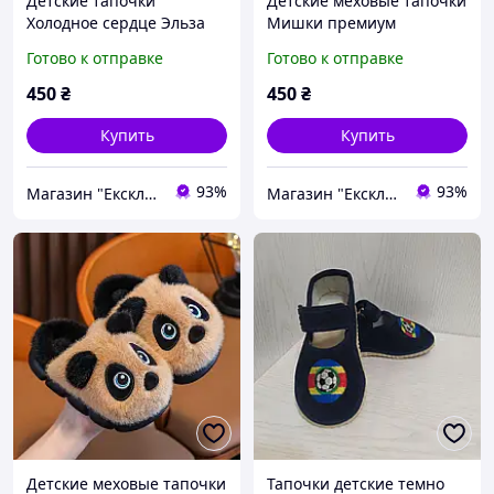
Детские тапочки
Детские меховые тапочки
Холодное сердце Эльза
Мишки премиум
28-29р
качества 29р
Готово к отправке
Готово к отправке
450
₴
450
₴
Купить
Купить
93%
93%
Магазин "Ексклюзив"
Магазин "Ексклюзив"
Детские меховые тапочки
Тапочки детские темно