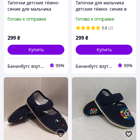
Тапочки детские тёмно-
Тапочки для мальчика
синие для мальчика
детские тёмно- синие в
"Машинка" 21р. 22р. 23р.
садик 25р. 26р. 27р. 28р.
Готово к отправке
Готово к отправке
25р. 26р. 27р. 28р. 29р.
29р. 30р. 31р. 32р.
5.0
(2)
299
₴
299
₴
Купить
Купить
99%
99%
Бананбутс взуття сумки рюкзаки аксесуари
Бананбутс взуття сумки рюкзаки аксесуари