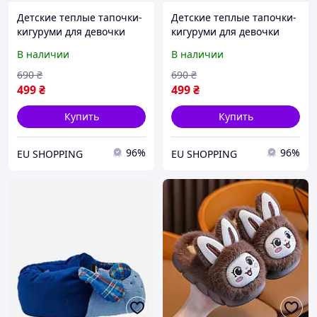
Детские теплые тапочки-
Детские теплые тапочки-
кигуруми для девочки
кигуруми для девочки
Mad House Calinda 29-31
Mad House Calinda 29-31
В наличии
В наличии
Сиреневые
Розовые (6397233891074)
(6397233881075)
690
₴
690
₴
499
₴
499
₴
Купить
Купить
96%
96%
EU SHOPPING
EU SHOPPING