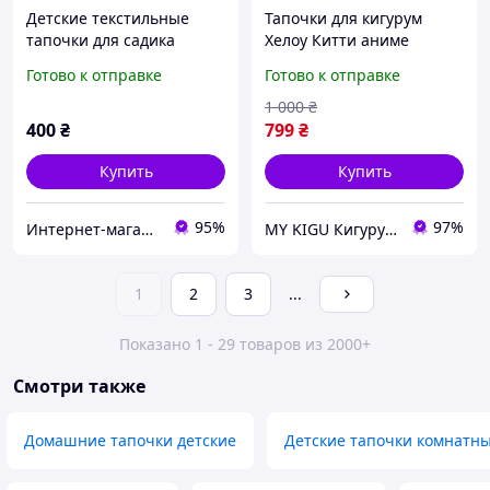
Детские текстильные
Тапочки для кигурум
тапочки для садика
Хелоу Китти аниме
Плишевые детские
Готово к отправке
Готово к отправке
тапочки Hello Kitty тапки
игрушки домашние для
1 000
₴
девочек и подростков
400
₴
799
₴
Купить
Купить
95%
97%
Интернет-магазин "Сміхонька"
MY KIGU Кигуруми для всей семьи!
1
2
3
...
Показано 1 - 29 товаров из 2000+
Смотри также
Домашние тапочки детские
Детские тапочки комнатны