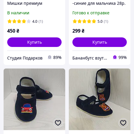
Мишки премиум
-синие для мальчика 28р.
качества 29р
29р. 31р.
В наличии
Готово к отправке
4.0
(1)
5.0
(1)
450
₴
299
₴
Купить
Купить
89%
99%
Студия Подарков
Бананбутс взуття сумки рюкзаки аксесуари