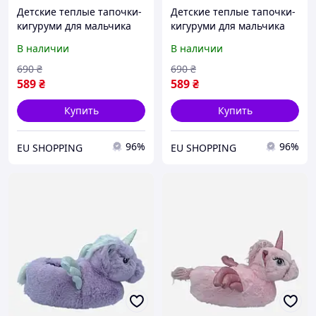
Детские теплые тапочки-
Детские теплые тапочки-
кигуруми для мальчика
кигуруми для мальчика
Mad House Boris 29-31
Mad House Boris 29-31
В наличии
В наличии
Красные (2000200217046)
Серые (2000200217077)
690
₴
690
₴
589
₴
589
₴
Купить
Купить
96%
96%
EU SHOPPING
EU SHOPPING