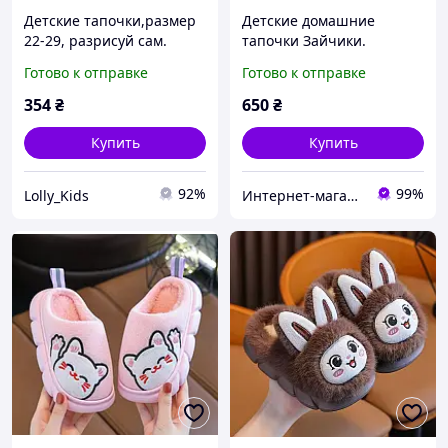
Детские тапочки,размер
Детские домашние
22-29, разрисуй сам.
тапочки Зайчики.
деви. WR107850376-ws
Домашние тапочки для
Готово к отправке
Готово к отправке
детей серые 28-29р (18см)
354
₴
650
₴
Купить
Купить
92%
99%
Lolly_Kids
Интернет-магазин «Сокровища Востока» — качественные товары из Японии и Кореи