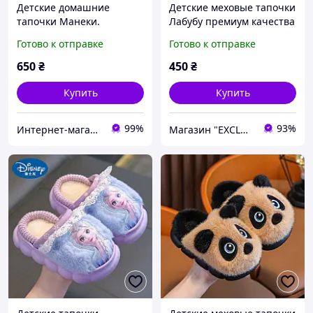
Детские домашние
Детские меховые тапочки
тапочки Манеки.
Лабубу премиум качества
Комнатные тапочки для
29р
Готово к отправке
Готово к отправке
детей розовые 29-30
размер (18.5 см)
650
₴
450
₴
Купить
Купить
99%
93%
Интернет-магазин «Сокровища Востока» — качественные товары из Японии и Кореи
Магазин "EXCLUSIVE" - Оригинальные Подарки Для Всех