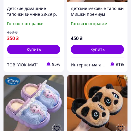
Детские домашние
Детские меховые тапочки
тапочки зимние 28-29 р.
Мишки премиум
Голубые с мишками
качества 29р
Готово к отправке
Готово к отправке
450
₴
350
₴
450
₴
Купить
Купить
95%
91%
ТОВ "ЛОК-MAT"
Интернет-магазин "ЕXCLUSIVE"