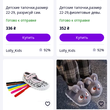
Детские тапочки,размер
Детские тапочки,размер
22-29, разрисуй сам.
22-29,фиолетовые девы.
деви. WR107850014-ws
R107850103-ws
Готово к отправке
Готово к отправке
336
₴
352
₴
Купить
Купить
92%
92%
Lolly_Kids
Lolly_Kids