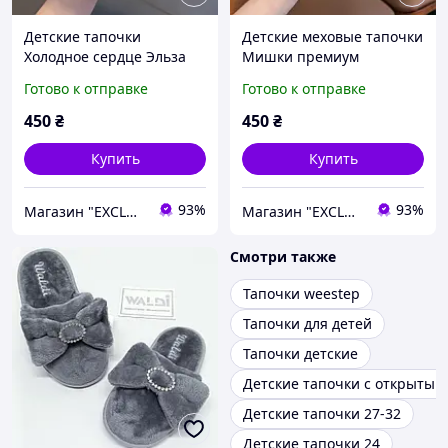
Детские тапочки
Детские меховые тапочки
Холодное сердце Эльза
Мишки премиум
28-29р
качества 29р
Готово к отправке
Готово к отправке
450
₴
450
₴
Купить
Купить
93%
93%
Магазин "EXCLUSIVE" - Оригинальные Подарки Для Всех
Магазин "EXCLUSIVE" - Оригинальные Подарки Для Всех
Смотри также
Тапочки weestep
Тапочки для детей
Тапочки детские
Детские тапочки с открытым
Детские тапочки 27-32
Детские тапочки 24