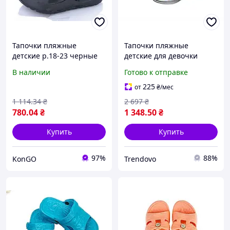
Тапочки пляжные
Тапочки пляжные
детские р.18-23 черные
детские для девочки
H8 (6 пар/уп) ТМ CROSS
легкие ортопедические
В наличии
Готово к отправке
"Lv"
из пены EVA для пляжа и
дома
225
от
₴
/мес
1 114
.34
₴
2 697
₴
780
.04
₴
1 348
.50
₴
Купить
Купить
97%
88%
KonGO
Trendovo