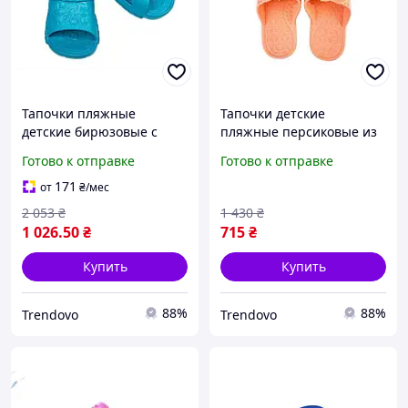
Тапочки пляжные
Тапочки детские
детские бирюзовые с
пляжные персиковые из
рисунком героев для лета
ЭВА для лета р.30-35
Готово к отправке
Готово к отправке
легкая обувь с
легкие комфортные для
протекторной подошвой
прогулок на пляже
171
от
₴
/мес
2 053
₴
1 430
₴
1 026
.50
₴
715
₴
Купить
Купить
88%
88%
Trendovo
Trendovo