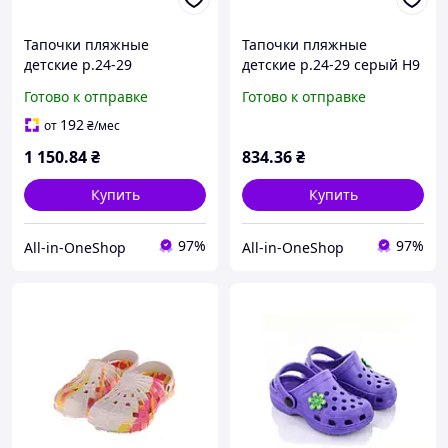
Тапочки пляжные
Тапочки пляжные
детские р.24-29
детские р.24-29 серый H9
Сиреневый H3 6пар ТМ
(6 пар/уп) ТМ CROSS
Готово к отправке
Готово к отправке
CROSS
192
от
₴
/мес
1 150
.84
₴
834
.36
₴
Купить
Купить
97%
97%
All-in-OneShop
All-in-OneShop