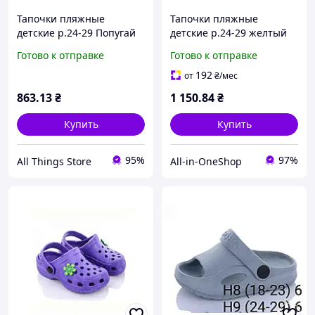
Тапочки пляжные
Тапочки пляжные
детские р.24-29 Попугай
детские р.24-29 желтый
H3 6пар ТМ CROSS
H3 6пар ТМ CROSS
Готово к отправке
Готово к отправке
192
от
₴
/мес
863
.13
₴
1 150
.84
₴
Купить
Купить
95%
97%
All Things Store
All-in-OneShop