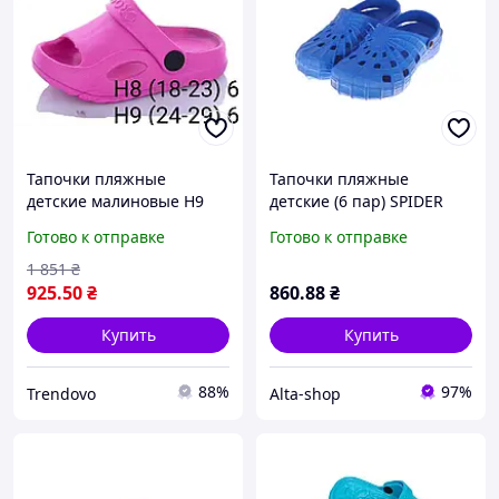
Тапочки пляжные
Тапочки пляжные
детские малиновые H9
детские (6 пар) SPIDER
для отдыха и прогулок с
(28-33р.) синие SV-016 ТМ
Готово к отправке
Готово к отправке
антискользящей
CROSS
подошвой
1 851
₴
925
.50
₴
860
.88
₴
Купить
Купить
88%
97%
Trendovo
Alta-shop