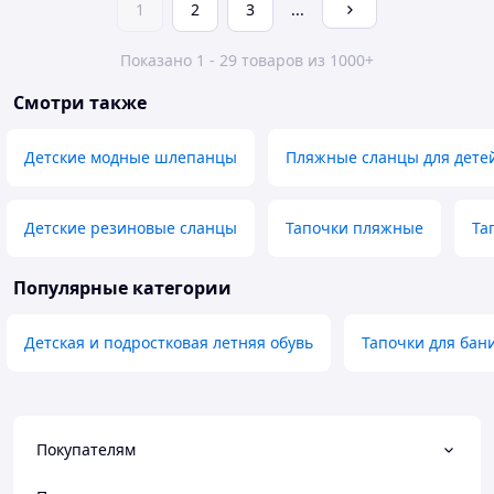
1
2
3
...
Показано 1 - 29 товаров из 1000+
Смотри также
Детские модные шлепанцы
Пляжные сланцы для дете
Детские резиновые сланцы
Тапочки пляжные
Та
Популярные категории
Детская и подростковая летняя обувь
Тапочки для бан
Покупателям