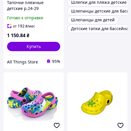
Шлепки для пляжа детские
Тапочки пляжные
детские р.24-29
Шлепанцы детские для басс
Сиреневый H3 6пар ТМ
Готово к отправке
Шлепанцы для детей
CROSS
192
от
₴
/мес
Детские тапки для бассейна
1 150
.84
₴
Купить
95%
All Things Store