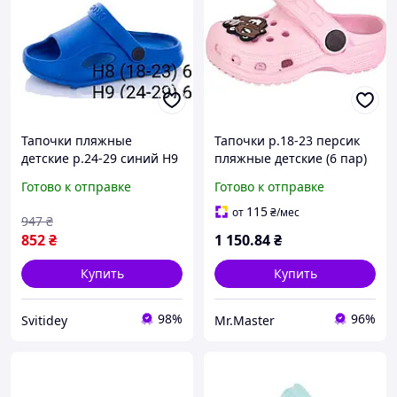
Тапочки пляжные
Тапочки р.18-23 персик
детские р.24-29 синий H9
пляжные детские (6 пар)
(6 пар/уп) ТМ CROSS
арт.H1 ТМ CROSS
Готово к отправке
Готово к отправке
115
от
₴
/мес
947
₴
852
₴
1 150
.84
₴
Купить
Купить
98%
96%
Svitidey
Mr.Master