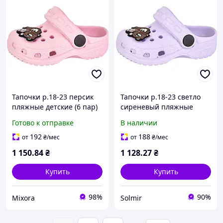
Тапочки р.18-23 персик
Тапочки р.18-23 светло
пляжные детские (6 пар)
сиреневый пляжные
арт.H1 ТМ CROSS
детские (6 пар) арт.H1 ТМ
Готово к отправке
В наличии
CROSS
192
188
от
₴
/мес
от
₴
/мес
1 150
.84
₴
1 128
.27
₴
Купить
Купить
98%
90%
Mixora
Solmir