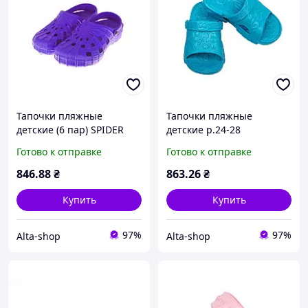
Тапочки пляжные
Тапочки пляжные
детские (6 пар) SPIDER
детские р.24-28
(28-33р.) сиреневые SV-
бирюзовые (8 пар) арт.
Готово к отправке
Готово к отправке
016 ТМ CROSS
ПД-01 ТМ DREAM-STAN
846
.88
₴
863
.26
₴
Купить
Купить
97%
97%
Alta-shop
Alta-shop