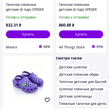
Тапочки пляжные
Тапочки пляжные
детские (6 пар) SPIDER
детские (6 пар) SPIDER
(28-33р.) Салатовые SV-
(28-33р.) синие SV-016 ТМ
Готово к отправке
Готово к отправке
016 ТМ CROSS
CROSS
832
.31
₴
860
.88
₴
Купить
Купить
98%
95%
Mixora
All Things Store
Смотри также
Детские шлепки
Детская пляжная обувь
Тапочки детские для бассейн
Шлепки пляжные детские
Детские шлепанцы
Пляжные тапочки для детей