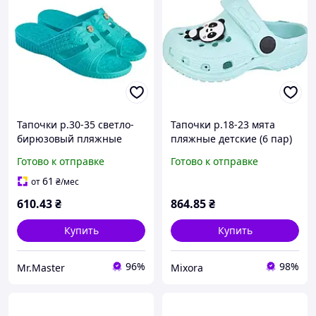
Тапочки р.30-35 светло-
Тапочки р.18-23 мята
бирюзовый пляжные
пляжные детские (6 пар)
детские (6 пар) арт.TS-59
арт.H1 ТМ CROSS
Готово к отправке
Готово к отправке
ТМ GIPANIS
61
от
₴
/мес
610
.43
₴
864
.85
₴
Купить
Купить
96%
98%
Mr.Master
Mixora