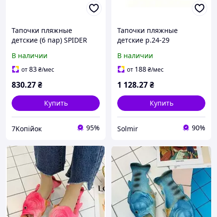
Тапочки пляжные
Тапочки пляжные
детские (6 пар) SPIDER
детские р.24-29
(28-33р.) Попугай SV-016
Сиреневый H3 6пар ТМ
В наличии
В наличии
ТМ CROSS
CROSS Solmir
83
188
от
₴
/мес
от
₴
/мес
830
.27
₴
1 128
.27
₴
Купить
Купить
95%
90%
7Koпійок
Solmir