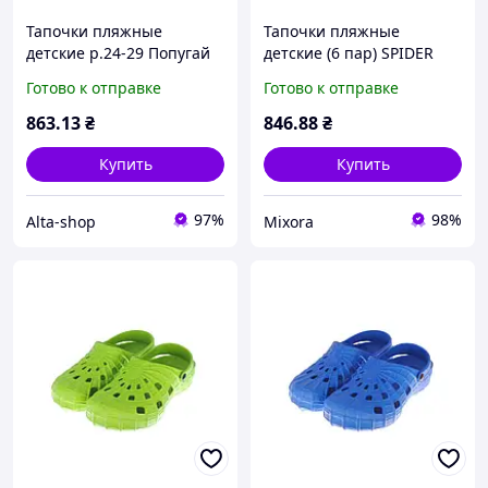
Тапочки пляжные
Тапочки пляжные
детские р.24-29 Попугай
детские (6 пар) SPIDER
H3 6пар ТМ CROSS
(28-33р.) Попугай SV-016
Готово к отправке
Готово к отправке
ТМ CROSS
863
.13
₴
846
.88
₴
Купить
Купить
97%
98%
Alta-shop
Mixora