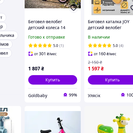
ет
Беговел-велобег
Биговел каталка JOY
ар
детский колеса 14
детский велобег
дюймов (надувные)
музыкальный для
альчика
Готово к отправке
В наличии
нейлоновая рама с
детей на 4 колеса PU
ймов
амортизатором,
подсветка с музыкой
5.0
(1)
5.0
(4)
розовый для девочки
светом бежевый
овел
301
160
от
₴
/мес
от
₴
/мес
Corso (S-96074)
2 150
₴
1 807
₴
1 597
₴
Купить
Купить
99%
10
Goldbaby
Улясік