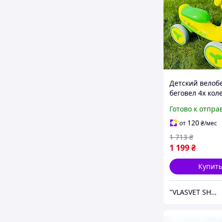
Детский велоб
беговел 4х ко
для детей от 1
Готово к отпра
месяцев с подс
мелодиями
120
от
₴
/мес
УКРАИНСКАЯ 
1 713
₴
1 199
₴
Купит
"VLASVET SHOP"