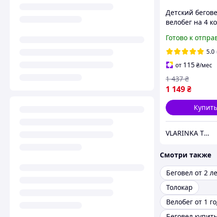
Детский бегов
велобег на 4 ко
подсветкой и
Готово к отпра
мелодиями
5.0
115
от
₴
/мес
1 437
₴
1 149
₴
Купит
VLARINKA TOYS
Смотри также
Беговел от 2 л
Толокар
Велобег от 1 г
Беговел купит