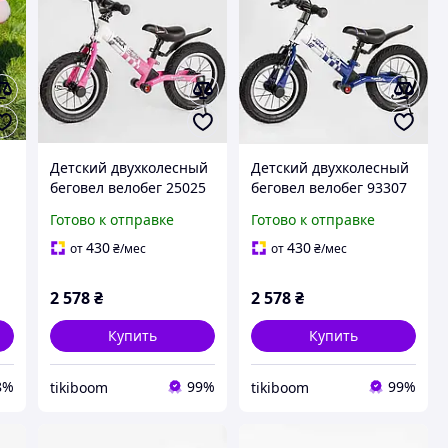
Детский двухколесный
Детский двухколесный
беговел велобег 25025
беговел велобег 93307
Skip Jack от Corso, с
Skip Jack от Corso, с
Готово к отправке
Готово к отправке
ручным тормозом,
ручным тормозом,
А
амортизатор, колеса
амортизатор, колеса
430
430
от
₴
/мес
от
₴
/мес
надувные 12 дюймов,
надувные 12 дюймов,
розовый
синий
2 578
₴
2 578
₴
Купить
Купить
8%
99%
99%
tikiboom
tikiboom