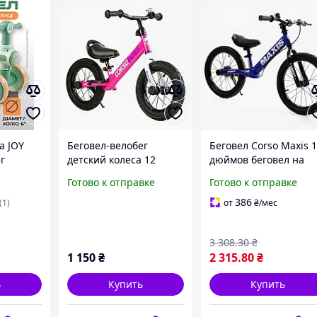
а JOY
Беговел-велобег
Беговел Corso Maxis 
г
детский колеса 12
дюймов беговел на
для
дюймов (надувные)
надувных колесах
Готово к отправке
Готово к отправке
еса PU
розовый для девочки
детский двухколесны
узыкой
Corso Navi
велосипед без педал
386
(1)
от
₴
/мес
й
3 308
.30
₴
1 150
₴
2 315
.80
₴
ь
Купить
Купить