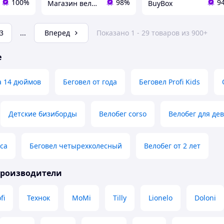
100%
98%
9
Магазин велосипедов "Вело 7км"
BuyBox
3
...
Вперед
Показано 1 - 29 товаров из 900+
е
а 14 дюймов
Беговел от года
Беговел Profi Kids
Детские бизиборды
Велобег corso
Велобег для де
еса
Беговел четырехколесный
Велобег от 2 лет
производители
fi
Технок
MoMi
Tilly
Lionelo
Doloni