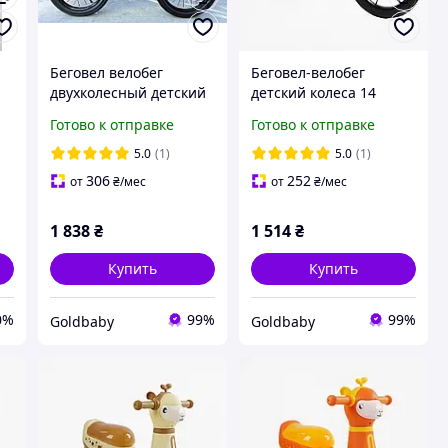
Беговел велобег
Беговел-велобег
двухколесный детский
детский колеса 14
колеса надувные 16
дюймов (надувные)
Готово к отправке
Готово к отправке
дюймов "CORSO
салатовый Corso (D-
MAXIS" MX-80144
2215-45)
5.0
(1)
5.0
(1)
306
252
от
₴
/мес
от
₴
/мес
1 838
₴
1 514
₴
Купить
Купить
0%
99%
99%
Goldbaby
Goldbaby