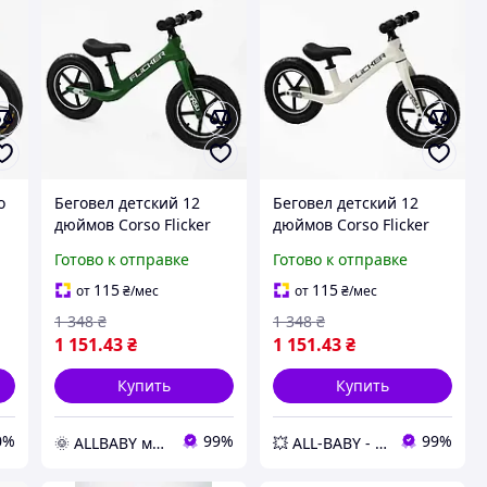
o
Беговел детский 12
Беговел детский 12
дюймов Corso Flicker
дюймов Corso Flicker
FL-0228-76 Зеленый,
FL-0632-14 Белый,
Готово к отправке
Готово к отправке
надувные колеса,
надувные колеса,
нейлоновая рама,
нейлоновая рама,
115
115
от
₴
/мес
от
₴
/мес
велобег
Велобег
1 348
₴
1 348
₴
1 151
.43
₴
1 151
.43
₴
Купить
Купить
0%
99%
99%
🌞 ALLBABY магазин товаров для детей
💥 ALL-BABY - интернет - магазин товаров для детей