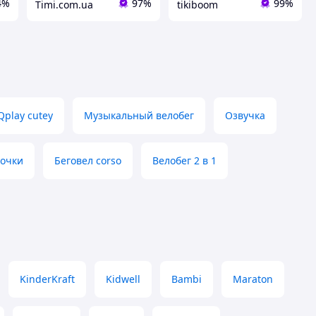
4%
97%
99%
Timi.com.ua
tikiboom
Qplay cutey
Музыкальный велобег
Озвучка
вочки
Беговел corso
Велобег 2 в 1
KinderKraft
Kidwell
Bambi
Maraton