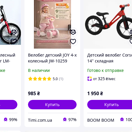
олесный
Велобег детский JOY 4-х
Детский велобег Cors
г LM-
колесный JW-10259
14" складная
 Corso,
популярные песни и
нейлоновая рама,
вке
В наличии
Готово к отправке
ые 16
подсветка Розовый
колеса 14" Красный
й
325
5.0
(1)
от
₴
/мес
жка,
985
₴
1 950
₴
ь
Купить
Купить
99%
97%
10
Timi.com.ua
BOOM BOOM