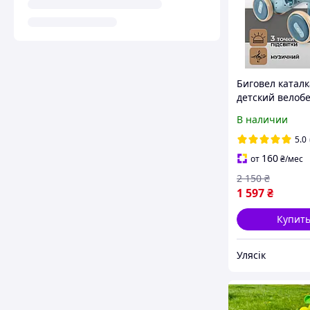
Биговел каталк
детский велобе
музыкальный 
В наличии
детей на 4 кол
подсветка с м
5.0
светом синий
160
от
₴
/мес
2 150
₴
1 597
₴
Купит
Улясік