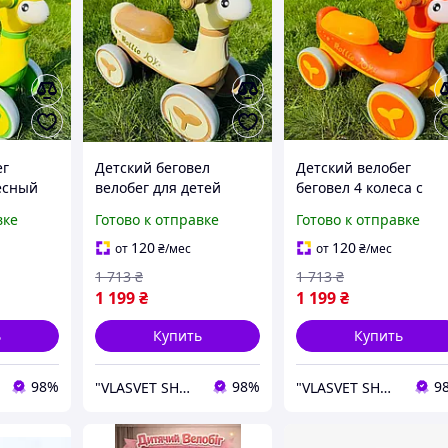
ег
Детский беговел
Детский велобег
лесный
велобег для детей
беговел 4 колеса с
8
четырехколесный
подсветкой и
вке
Готово к отправке
Готово к отправке
веткой и
пластмассовый с
мелодиями
подсветкой и песнями
УКРАИНСКАЯ ОЗВУЧК
120
120
от
₴
/мес
от
₴
/мес
ОЗВУЧКА
УКРАИНСКАЯ ОЗВУЧКА
Детские велобеги
1 713
₴
1 713
₴
беговелы
1 199
₴
1 199
₴
ь
Купить
Купить
98%
98%
9
"VLASVET SHOP"
"VLASVET SHOP"