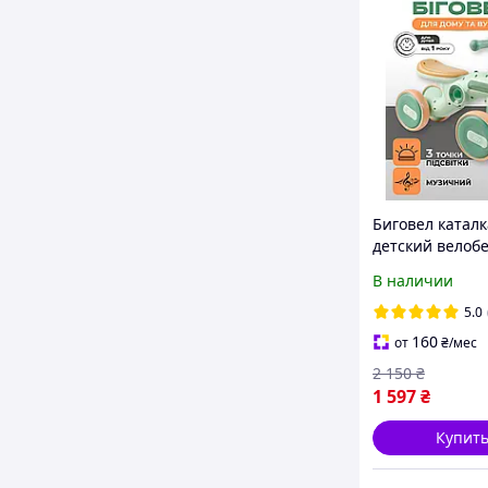
Биговел каталк
детский велобе
музыкальный 
В наличии
детей на 4 кол
подсветка с м
5.0
светом зелены
160
от
₴
/мес
2 150
₴
1 597
₴
Купит