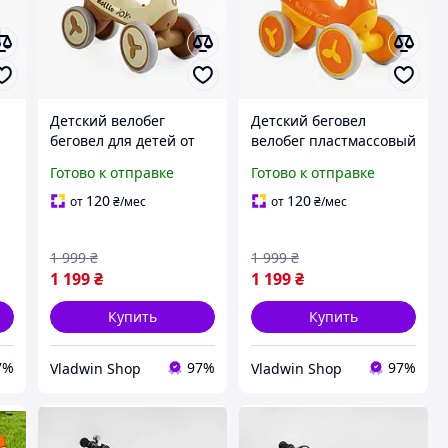
Детский велобег
Детский беговел
й
беговел для детей от
велобег пластмассовый
1.5 года
четырехколесный для
Готово к отправке
Готово к отправке
четырехколесный с
детей с подсветкой и
подсветкой и песнями
мелодиями на
120
120
от
₴
/мес
от
₴
/мес
на УКРАИНСКОМ
УКРАИНСКОМ ЯЗЫКЕ
ЯЗЫКЕ
1 999
₴
1 999
₴
1 199
₴
1 199
₴
Купить
Купить
7%
97%
97%
Vladwin Shop
Vladwin Shop