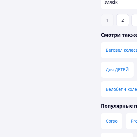
Улясік
1
2
Смотри такж
Беговел колес
Для ДЕТЕЙ
Велобег 4 кол
Популярные 
Corso
Pro