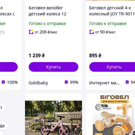
ел
Беговел-велобег
Беговел детский 4-х
лесах с
детский колеса 12
колесный JOY TR-901
дюймов (ЕВА пена)
оранжево-жёлтый,
вке
Готово к отправке
Готово к отправке
синий для мальчика
музыка, световые
Corso Sprint (SQ-16559)
эффекты
206
90
(1)
от
₴
/мес
от
₴
/мес
1 239
₴
895
₴
ь
Купить
Купить
100%
99%
9
Goldbaby
Интернет магазин детских товаров Sophie-shop
ет
ода
ь