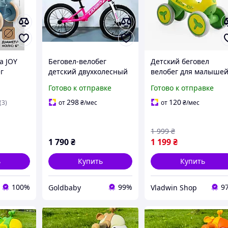
а JOY
Беговел-велобег
Детский беговел
г
детский двухколесный
велобег для малыше
для
колеса 16 дюймов
четырехколесный
Готово к отправке
Готово к отправке
еса PU
(надувные) с ручным
пластмассовый с
узыкой
тормозом Corso Lambo
подсветкой и
298
120
(3)
от
₴
/мес
от
₴
/мес
(LM-53977)
мелодиями на
УКРАИНСКОМ ЯЗЫКЕ
1 999
₴
1 790
₴
1 199
₴
ь
Купить
Купить
100%
99%
9
Goldbaby
Vladwin Shop