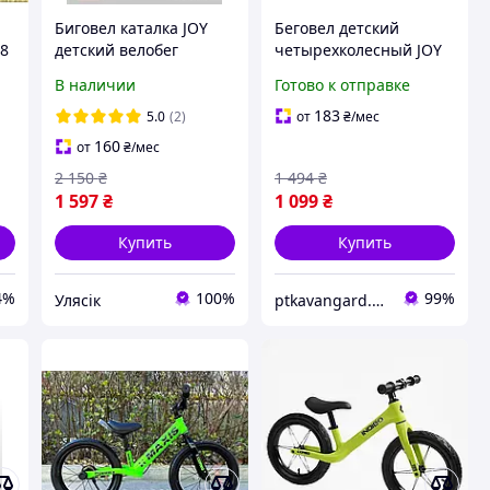
Биговел каталка JOY
Беговел детский
18
детский велобег
четырехколесный JOY
музыкальный для
LK-30721 колесо PU,
В наличии
Готово к отправке
детей на 4 колеса PU
рама пластик,
подсветка с музыкой
музыка+свет розовый
183
5.0
(2)
от
₴
/мес
светом розовый
160
от
₴
/мес
2 150
₴
1 494
₴
1 597
₴
1 099
₴
Купить
Купить
4%
100%
99%
Улясік
ptkavangard.com.ua