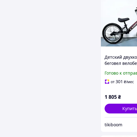
Детский двухк
беговел велобе
72939 Lambo от
Готово к отпра
колеса надувн
дюймов, ручно
301
от
₴
/мес
тормоз, подно
черный
1 805
₴
Купит
tikiboom