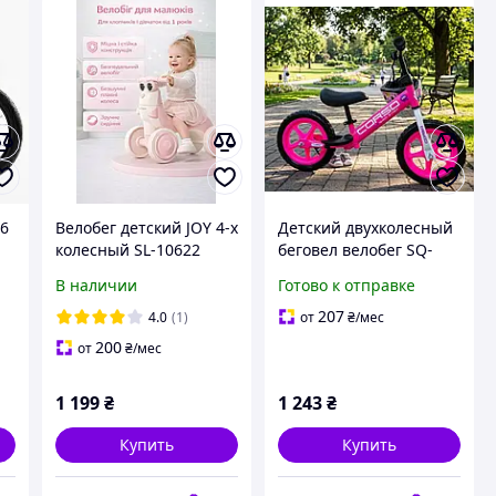
16
Велобег детский JOY 4-х
Детский двухколесный
колесный SL-10622
беговел велобег SQ-
звуковые и световые
31812 Sprint от Corso,
В наличии
Готово к отправке
й
эффекты Розовый
колеса 12 дюймов EVA
ей
(пена), розовый для
207
4.0
(1)
от
₴
/мес
девочки
200
от
₴
/мес
1 199
₴
1 243
₴
Купить
Купить