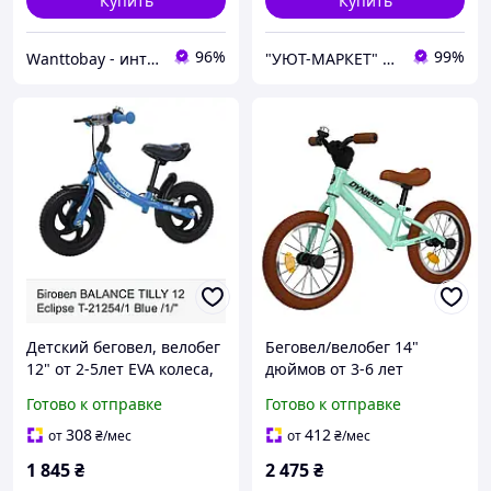
Купить
Купить
96%
99%
Wanttobay - интернет магазин детских игрушек
"УЮТ-МАРКЕТ" интернет-магазин
Детский беговел, велобег
Беговел/велобег 14"
12" от 2-5лет EVA колеса,
дюймов от 3-6 лет
BALANCE TILLY 12 Eclipse
BALANCE TILLY Dynamic T-
Готово к отправке
Готово к отправке
T-21254/1
212519/1
308
412
от
₴
/мес
от
₴
/мес
1 845
₴
2 475
₴