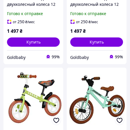
двухколесный колеса 12
двухколесный колеса 12
дюймов (EVA) для девочки
дюймов (EVA) бело-
Готово к отправке
Готово к отправке
бело-розовый Balance
желтый Balance Tilly
Tilly Vector (T-21256/1
Vector (T-21256/1 Yellow)
250
250
от
₴
/мес
от
₴
/мес
Rose)
1 497
₴
1 497
₴
Купить
Купить
99%
99%
Goldbaby
Goldbaby