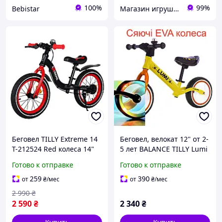
100%
99%
Bebistar
Магазин игрушек "IRISHOPUA"
Беговел TILLY Extreme 14
Беговел, велокат 12" от 2-
T-212524 Red колеса 14"
5 лет BALANCE TILLY Lumi
надувные алюминиевая
T-212521, светящиеся EVA
Готово к отправке
Готово к отправке
рама
колеса
259
390
от
₴
/мес
от
₴
/мес
2 990
₴
2 590
₴
2 340
₴