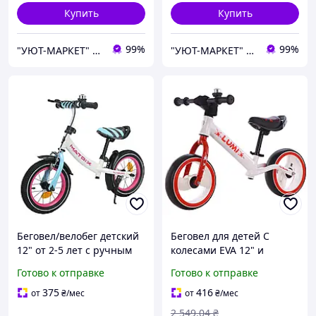
Купить
Купить
99%
99%
"УЮТ-МАРКЕТ" интернет-магазин
"УЮТ-МАРКЕТ" интернет-магазин
Беговел/велобег детский
Беговел для детей С
12" от 2-5 лет с ручным
колесами EVA 12" и
тормозом BALANCE TILLY
звонком Со светом Белый
Готово к отправке
Готово к отправке
Matrix T-21259/1
BALANCE TILLY Lumi T-
212521 White /1/"!
375
416
от
₴
/мес
от
₴
/мес
2 549
.04
₴