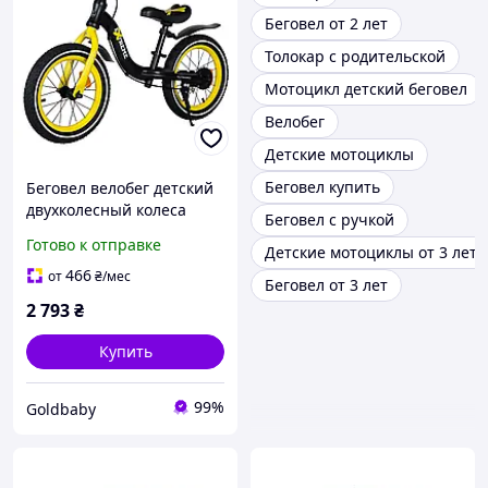
Беговел от 2 лет
Толокар с родительской
Мотоцикл детский беговел
Велобег
Детские мотоциклы
Беговел купить
Беговел велобег детский
двухколесный колеса
Беговел с ручкой
надувные 14 дюймов
Готово к отправке
Детские мотоциклы от 3 лет
(ручной тормоз) BALANCE
TILLY Extreme T-212524
466
от
₴
/мес
Беговел от 3 лет
2 793
₴
Купить
99%
Goldbaby