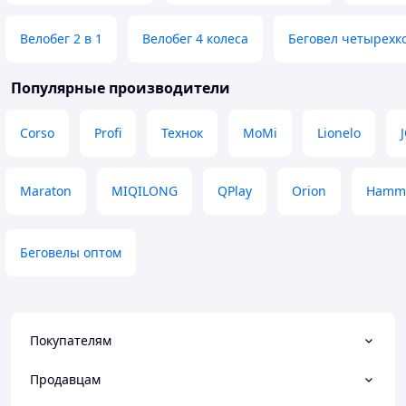
Велобег 2 в 1
Велобег 4 колеса
Беговел четырехк
Популярные производители
Corso
Profi
Технок
MoMi
Lionelo
Maraton
MIQILONG
QPlay
Orion
Hamm
Беговелы оптом
Покупателям
Продавцам