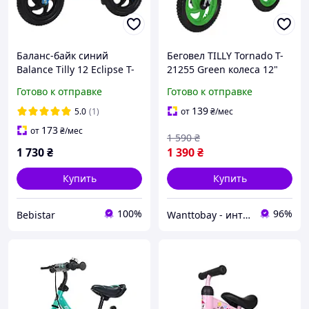
Баланс-байк синий
Беговел TILLY Tornado T-
Balance Tilly 12 Eclipse T-
21255 Green колеса 12"
21254/1 Blue EVA колеса с
EVA стальная рама
Готово к отправке
Готово к отправке
ручным тормозом
139
5.0
(1)
от
₴
/мес
173
от
₴
/мес
1 590
₴
1 730
₴
1 390
₴
Купить
Купить
100%
96%
Bebistar
Wanttobay - интернет магазин детских игрушек