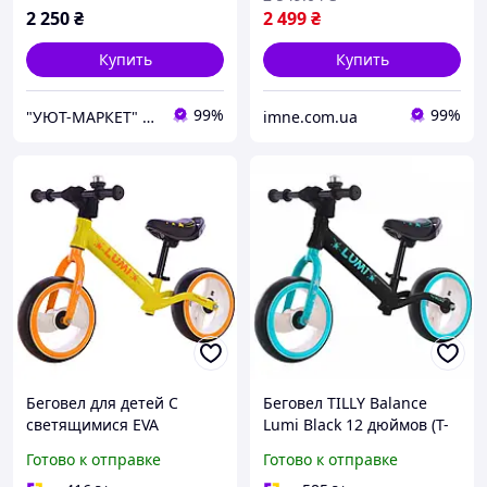
2 250
₴
2 499
₴
Купить
Купить
99%
99%
"УЮТ-МАРКЕТ" интернет-магазин
imne.com.ua
Беговел для детей С
Беговел TILLY Balance
светящимися EVA
Lumi Black 12 дюймов (T-
колесами 12" Звонок
212521B) (T-212521B_ZO)
Готово к отправке
Готово к отправке
Желтый BALANCE TILLY