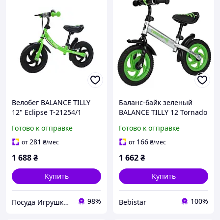
Велобег BALANCE TILLY
Баланс-байк зеленый
12" Eclipse T-21254/1
BALANCE TILLY 12 Tornado
Green
T-21255/3 Green
Готово к отправке
Готово к отправке
281
166
от
₴
/мес
от
₴
/мес
1 688
₴
1 662
₴
Купить
Купить
98%
100%
Посуда Игрушки Канцелярия Творчество Для Всей Семьи
Bebistar