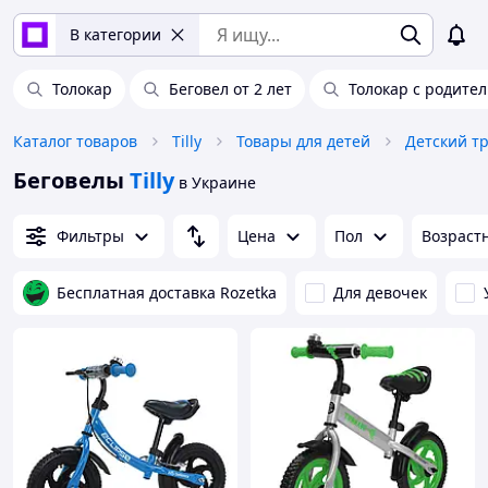
В категории
Толокар
Беговел от 2 лет
Толокар с родите
Каталог товаров
Tilly
Товары для детей
Детский т
Беговелы
Tilly
в Украине
Фильтры
Цена
Пол
Возраст
Бесплатная доставка Rozetka
Для девочек