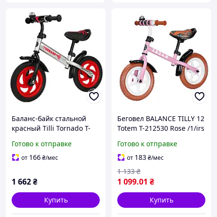
Баланс-байк стальной
Беговел BALANCE TILLY 12
красный Tilli Tornado T-
Totem T-212530 Rose /1/irs
21255/3 Red
Готово к отправке
Готово к отправке
166
183
от
₴
/мес
от
₴
/мес
1 133
₴
1 662
₴
1 099
.01
₴
Купить
Купить