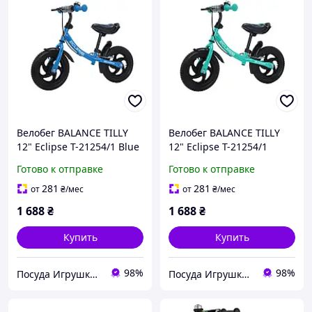
Велобег BALANCE TILLY
Велобег BALANCE TILLY
12" Eclipse T-21254/1 Blue
12" Eclipse T-21254/1
Azure
Готово к отправке
Готово к отправке
281
281
от
₴
/мес
от
₴
/мес
1 688
₴
1 688
₴
Купить
Купить
98%
98%
Посуда Игрушки Канцелярия Творчество Для Всей Семьи
Посуда Игрушки Канцелярия Творчество Для Всей Семьи