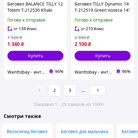
Беговел BALANCE TILLY 12
Беговел TILLY Dynamic 14
Totem T-212530 Khaki
T-212519 Green колеса 14"
колеса 12" EVA стальная
надувные стальная рама
Готово к отправке
Готово к отправке
рама
134
210
от
₴
/мес
от
₴
/мес
1 520
₴
2 350
₴
1 340
₴
2 100
₴
Купить
Купить
96%
96%
Wanttobay - интернет магазин детских игрушек
Wanttobay - интернет магазин детских игрушек
1
2
3
...
Показано 1 - 29 товаров из 1000+
Смотри также
Велосипед беговел
Беговел для мальчика
Беговел