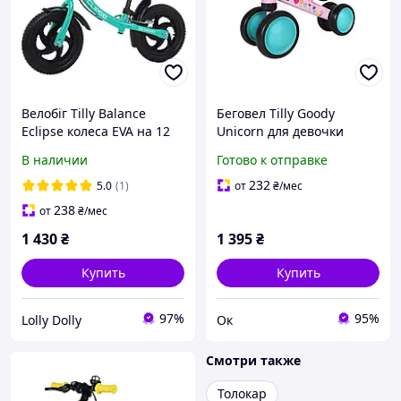
Велобіг Tilly Balance
Беговел Tilly Goody
Eclipse колеса EVA на 12
Unicorn для девочки
дюймів, Azure
В наличии
Готово к отправке
232
5.0
(1)
от
₴
/мес
238
от
₴
/мес
1 430
₴
1 395
₴
Купить
Купить
97%
95%
Lolly Dolly
Ок
Смотри также
Толокар