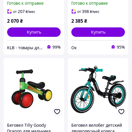
Готово к отправке
Готово к отправке
207
398
от
₴
/мес
от
₴
/мес
2 070
₴
2 385
₴
Купить
Купить
99%
95%
KLB - товары для дома, детей и животных
Ок
Беговел Tilly Goody
Беговел велобег детский
Dragon для мальчика
двухколесный колеса