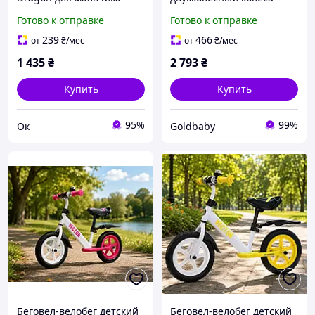
надувные 14 дюймов
Готово к отправке
Готово к отправке
(ручной тормоз) BALANCE
TILLY Extreme T-212524
239
466
от
₴
/мес
от
₴
/мес
1 435
₴
2 793
₴
Купить
Купить
95%
99%
Ок
Goldbaby
Беговел-велобег детский
Беговел-велобег детский