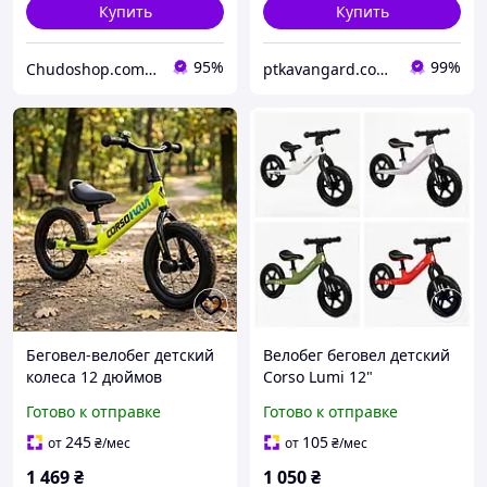
Купить
Купить
95%
99%
Chudoshop.com.ua
ptkavangard.com.ua
Беговел-велобег детский
Велобег беговел детский
колеса 12 дюймов
Corso Lumi 12"
(надувные) желтый для
ударопрочный нейлон
Готово к отправке
Готово к отправке
девочки и мальчика Corso
Navi (NV-51697)
245
105
от
₴
/мес
от
₴
/мес
1 469
₴
1 050
₴