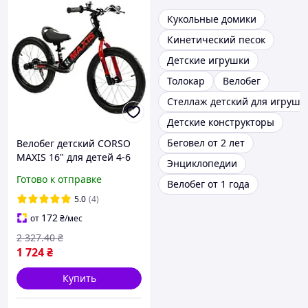
Кукольные домики
Кинетический песок
Детские игрушки
Толокар
Велобег
Стеллаж детский для игруше
Детские конструкторы
Беговел от 2 лет
Велобег детский CORSO
MAXIS 16" для детей 4-6
Энциклопедии
лет 100-120 см беговел з
Готово к отправке
Велобег от 1 года
ручным тормозом и
подножкой стальной
5.0
(4)
рама
172
от
₴
/мес
2 327
.40
₴
1 724
₴
Купить