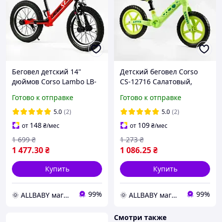
Беговел детский 14"
Детский беговел Corso
дюймов Corso Lambo LB-
CS-12716 Салатовый,
14811 Красный, с ручным
колеса EVA 12 дюймов с
Готово к отправке
Готово к отправке
тормозом, надувными
нейлоновой рамой и
колесами, велобег
вилкой, велобег
5.0
(2)
5.0
(2)
148
109
от
₴
/мес
от
₴
/мес
1 699
₴
1 273
₴
1 477
.30
₴
1 086
.25
₴
Купить
Купить
99%
99%
🌞 ALLBABY магазин товаров для детей
🌞 ALLBABY магазин товаров для детей
Смотри также