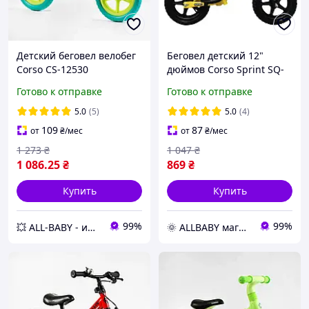
Детский беговел велобег
Беговел детский 12"
Corso CS-12530
дюймов Corso Sprint SQ-
Бирюзовый, колеса EVA
32680 Желтый, стальная
Готово к отправке
Готово к отправке
12 дюймов с нейлоновой
рама, колеса EVA (пена),
рамой и вилкой
подставка для ножек,
5.0
(5)
5.0
(4)
велобег
109
87
от
₴
/мес
от
₴
/мес
1 273
₴
1 047
₴
1 086
.25
₴
869
₴
Купить
Купить
99%
99%
💥 ALL-BABY - интернет - магазин товаров для детей
🌞 ALLBABY магазин товаров для детей