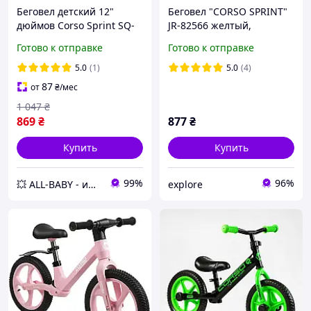
Беговел детский 12"
Беговел "CORSO SPRINT"
дюймов Corso Sprint SQ-
JR-82566 желтый,
90413 Черный, стальная
металлическая рама с
Готово к отправке
Готово к отправке
рама, колеса EVA (пена),
подставками для ног
подставка для ножек,
5.0
(1)
5.0
(4)
велобег
87
от
₴
/мес
1 047
₴
869
₴
877
₴
Купить
Купить
99%
96%
💥 ALL-BABY - интернет - магазин товаров для детей
explore