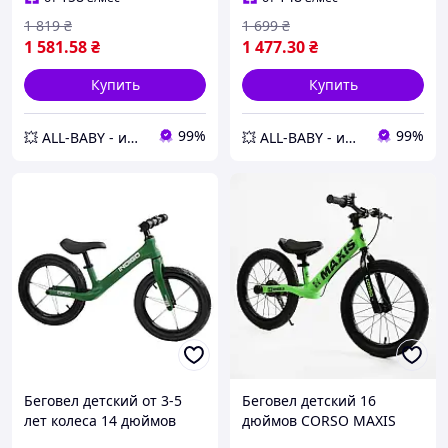
1 819
₴
1 699
₴
1 581
.58
₴
1 477
.30
₴
Купить
Купить
99%
99%
💥 ALL-BABY - интернет - магазин товаров для детей
💥 ALL-BABY - интернет - магазин товаров для детей
Беговел детский от 3-5
Беговел детский 16
лет колеса 14 дюймов
дюймов CORSO MAXIS
нейлоновая рама Corso
MX-80144 Зеленый,