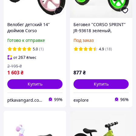
Велобег детский 14"
Беговел "CORSO SPRINT"
дюймов Corso
JR-93618 зеленый,
(нейлоновая рама с
металлическая рама с
Готово к отправке
Под заказ
амортизатором,
подставками для ног
нейлоновая вилка,
5.0
(1)
4.9
(18)
надувные колеса) S-96074
267
от
₴
/мес
розовый
2 195
₴
1 603
₴
877
₴
Купить
Купить
99%
96%
ptkavangard.com.ua
explore