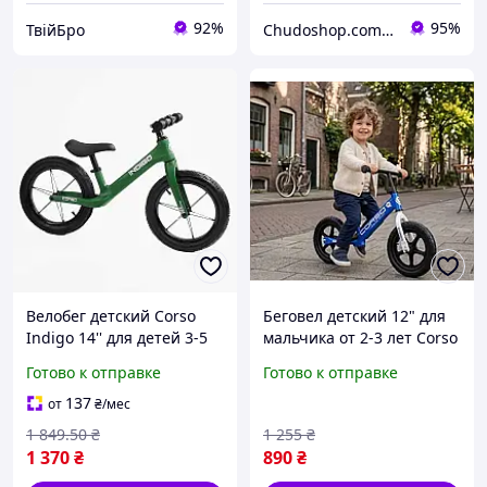
92%
95%
ТвійБро
Chudoshop.com.ua
Велобег детский Corso
Беговел детский 12" для
Indigo 14'' для детей 3-5
мальчика от 2-3 лет Corso
лет 90-115см беговел с
Sprint (стальная рама,
Готово к отправке
Готово к отправке
нейлоновой рамой
колесо EVA пена) SQ-
надувные колеса легкий
16559 синий
137
от
₴
/мес
3.6кг
1 849
.50
₴
1 255
₴
1 370
₴
890
₴