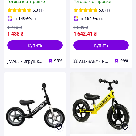
Готово к отправке
Готово к отправке
Indigo Зелёный
ручной задний тормоз,
подножка, звонок,
5.0
(1)
5.0
(1)
велобег
149
164
от
₴
/мес
от
₴
/мес
1 710
₴
1 889
₴
1 488
₴
1 642
.41
₴
Купить
Купить
95%
99%
JMALL - игрушки и товары для детей
💥 ALL-BABY - интернет - магазин товаров для детей