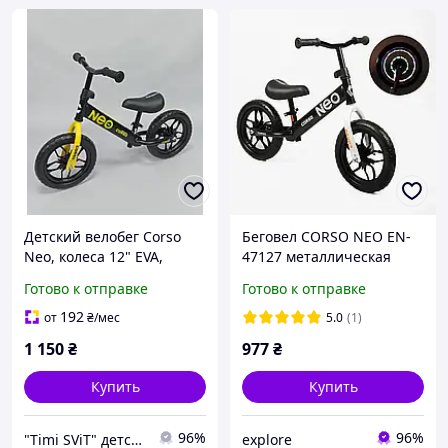
Детский велобег Corso
Беговел CORSO NEO EN-
Neo, колеса 12" EVA,
47127 металлическая
стальная рама, для детей
рама с подсветкой колес
Готово к отправке
Готово к отправке
от 2 лет
192
от
₴
/мес
5.0
(1)
1 150
₴
977
₴
Купить
Купить
96%
96%
"Timi SViT" детский интернет-магазин
explore