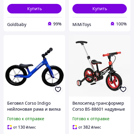
Купить
Купить
99%
100%
Goldbaby
MiMiToys
Беговел Corso Indigo
Велосипед-трансформер
нейлоновая рама и вилка
Corso BS-88601 надувные
надувные колеса 14
колеса
Готово к отправке
Готово к отправке
дюймов Синий (D-4500-
92)
130
382
от
₴
/мес
от
₴
/мес