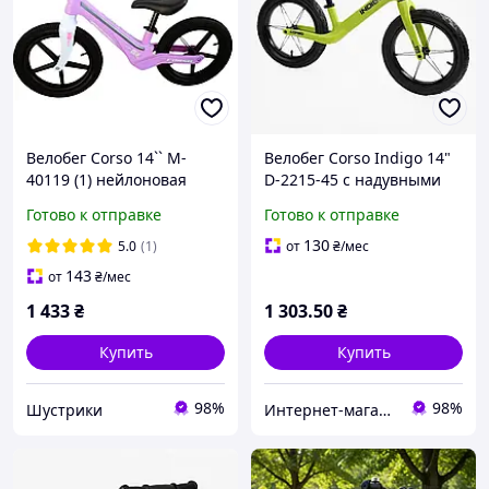
Велобег Corso 14`` M-
Велобег Corso Indigo 14"
40119 (1) нейлоновая
D-2215-45 с надувными
рама со светом,
колесами, нейлоновая
Готово к отправке
Готово к отправке
нейлоновая вилка, колеса
рама (желтый)
14 надувные резиновые
130
5.0
(1)
от
₴
/мес
143
от
₴
/мес
1 433
₴
1 303
.50
₴
Купить
Купить
98%
98%
Шустрики
Интернет-магазин elfik.in.ua