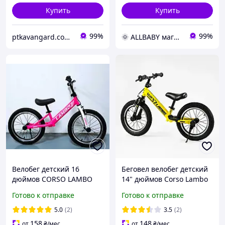
Купить
Купить
99%
99%
ptkavangard.com.ua
🌞 ALLBABY магазин товаров для детей
Велобег детский 16
Беговел велобег детский
дюймов CORSO LAMBO
14" дюймов Corso Lambo
LM-53977 Розовый, с
LB-14704 Желтый, с
Готово к отправке
Готово к отправке
ручным тормозом,
ручным тормозом,
подножкой, звонком,
надувными колесами
5.0
(2)
3.5
(2)
Беговел
158
148
от
₴
/мес
от
₴
/мес