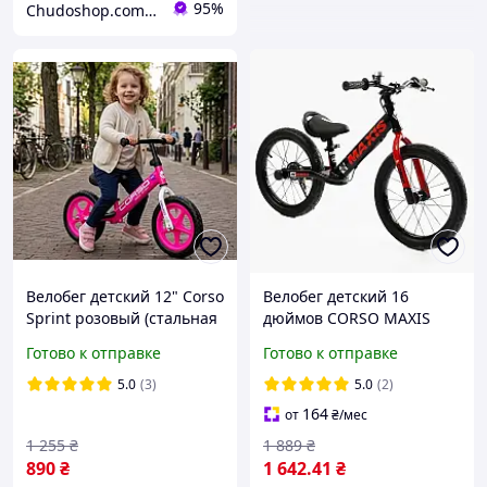
95%
Chudoshop.com.ua
Велобег детский 12" Corso
Велобег детский 16
Sprint розовый (стальная
дюймов CORSO MAXIS
рама, колесо EVA пена)
MX-30909, ручной задний
Готово к отправке
Готово к отправке
SQ-31821
тормоз, подножка,
звонок, беговел
5.0
(3)
5.0
(2)
164
от
₴
/мес
1 255
₴
1 889
₴
890
₴
1 642
.41
₴