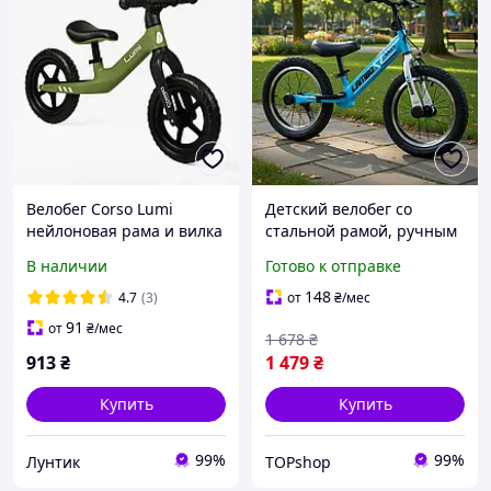
Велобег Corso Lumi
Детский велобег со
нейлоновая рама и вилка
стальной рамой, ручным
колеса 12 дюймов EVA
тормозом, колесами
В наличии
Готово к отправке
Зеленый (LR-44802)
надувными резиновыми
14 , алюминиевыми
148
4.7
(3)
от
₴
/мес
ободами, подставкой для
91
от
₴
/мес
1 678
₴
ног
913
₴
1 479
₴
Купить
Купить
99%
99%
Лунтик
TOPshop