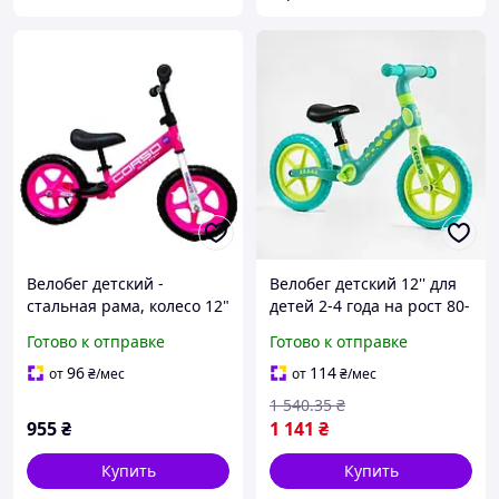
Велобег детский -
Велобег детский 12'' для
стальная рама, колесо 12"
детей 2-4 года на рост 80-
EVA (пена), подставка для
105см беговел с
Готово к отправке
Готово к отправке
ножек, подножка, "Corso
нейлоновой рамой
Sprint" SQ-31812 /31821
мягкое сиденье
96
114
от
₴
/мес
от
₴
/мес
Бро
регулируемое колеса EVA
1 540
.35
₴
2,35 кг
955
₴
1 141
₴
Купить
Купить