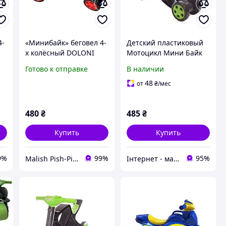
4-
«Минибайк» беговел 4-
Детский пластиковый
х колёсный DOLONI
Мотоцикл Мини Байк
TOYS, чёрно-красный
Беговел Doloni, от 3
Готово к отправке
В наличии
лет, без звука, черно-
зеленый
48
от
₴
/мес
480
₴
485
₴
Купить
Купить
9%
99%
95%
Malish Pish-Pish
Інтернет - магазин "Lion"