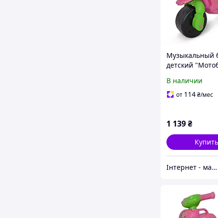
Музыкальный 
детский "Мотоб
Doloni Toys, ре
В наличии
2 лет, на батар
70х25х55 см., 
114
от
₴
/мес
1 139
₴
Купит
Інтернет - магазин "Lion"