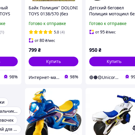
ьный
Байк Полиция" DOLONI
Детский беговел
 TOYS
TOYS 0138/570 (без
Полиция мотоцикл бе
музыки)
музыки 0138/570 Dolo
вке
Готово к отправке
Готово к отправке
синий желтый
(Unicorn)
95
(1)
5.0
(4)
от
₴
/мес
80
от
₴
/мес
799
₴
950
₴
ь
Купить
Купить
98%
98%
9
Интернет-магазин elfik.in.ua
🔴🟠🟡Unicorn🟢🔵🟣
ки
Игрушки для мальчиков
евочек
Стеллаж детский для игрушек