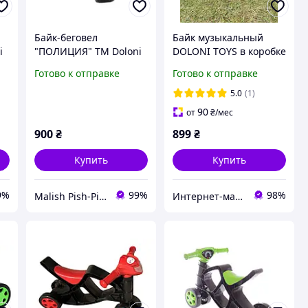
Байк-беговел
Байк музыкальный
i
"ПОЛИЦИЯ" ТМ Doloni
DOLONI TOYS в коробке
двухколёсный, Синий
Готово к отправке
Готово к отправке
5.0
(1)
90
от
₴
/мес
900
₴
899
₴
Купить
Купить
9%
99%
98%
Malish Pish-Pish
Интернет-магазин elfik.in.ua