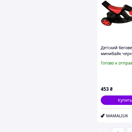
Детский бегов
минибайк чер
красным от 3 л
Готово к отпра
Doloni 0136/02
453
₴
Купит
🦖 MAMALIUK