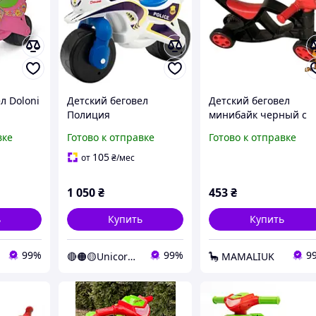
л Doloni
Детский беговел
Детский беговел
Полиция
минибайк черный с
МУЗЫКАЛЬНЫЙ
красным Doloni 0136/
вке
Готово к отправке
Готово к отправке
зовый,
0139/51 Doloni белый
синий (Unicorn)
105
от
₴
/мес
 ручкой
 до 30 кг
1 050
₴
453
₴
ь
Купить
Купить
99%
99%
9
🔴🟠🟡Unicorn🟢🔵🟣
🦕 MAMALIUK