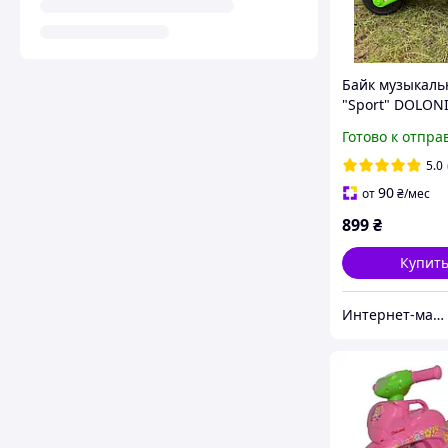
Байк музыкал
"Sport" DOLON
0139/5
Готово к отпра
5.0
90
от
₴
/мес
899
₴
Купит
Интернет-магазин elfik.in.ua