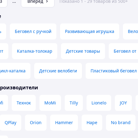
3
...
Вперед
Показано 1 - 29 товаров из 500+
е
ь
Беговел с ручкой
Развивающая игрушка
Вело
ет
Каталка-толокар
Детские товары
Беговел от
икл-каталка
Детские велобеги
Пластиковый беговел
производители
fi
Технок
MoMi
Tilly
Lionelo
JOY
QPlay
Orion
Hammer
Hape
No brand