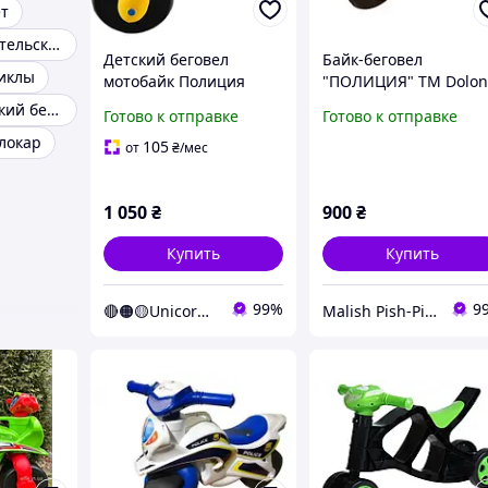
ет
Толокар с родительской
Детский беговел
Байк-беговел
иклы
мотобайк Полиция
"ПОЛИЦИЯ" ТМ Dolon
МУЗЫКАЛЬНЫЙ
двухколёсный, Белый
Мотоцикл детский беговел
Готово к отправке
Готово к отправке
мотоцикл 0139/57
локар
Doloni синий желтый
105
от
₴
/мес
(Unicorn)
1 050
₴
900
₴
Купить
Купить
99%
9
🔴🟠🟡Unicorn🟢🔵🟣
Malish Pish-Pish