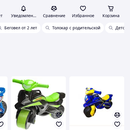
ет
Уведомления
Сравнение
Избранное
Корзина
Беговел от 2 лет
Толокар с родительской
Детски