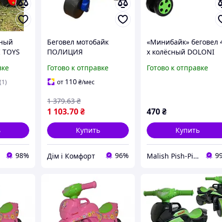
ьный
Беговел мотобайк
«Минибайк» беговел 
I TOYS
ПОЛИЦИЯ
х колёсный DOLONI
музыкальный Хіт
TOYS, чёрно-зелёный
вке
Готово к отправке
Готово к отправке
продажу!
110
(1)
от
₴
/мес
1 379
.63
₴
1 103
.70
₴
470
₴
ь
Купить
Купить
98%
96%
9
Дім і Комфорт
Malish Pish-Pish