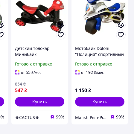
Детский толокар
Мотобайк Doloni
Минибайк
"Полиция" спортивный
четырехколесный, с
музыкальный (белый/
Готово к отправке
Готово к отправке
поворотным рулем,
синий)
черный с красным
55
192
от
₴
/мес
от
₴
/мес
854
₴
547
₴
1 150
₴
Купить
Купить
0%
99%
99%
🌵CACTUS🌵
Malish Pish-Pish