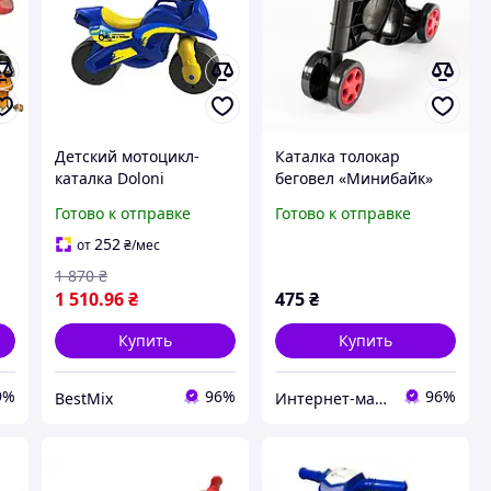
Детский мотоцикл-
Каталка толокар
каталка Doloni
беговел «Минибайк»
02
музыкальный пластик
(чёрно-красный) Doloni
Готово к отправке
Готово к отправке
21 см с ручкой красный
(0136/02)
252
от
₴
/мес
1 870
₴
1 510
.96
₴
475
₴
Купить
Купить
9%
96%
96%
BestMix
Интернет-магазин "NOWA" - товары для всей семьи!