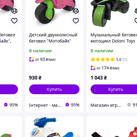
беговел
Детский двухколесный
Музыкальный бегове
айк",
беговел "Мотобайк"
мотоцикл Doloni Toys
бенку от
Doloni Toys, от 2 лет,
0138/590 M Черно-
В наличии
В наличии
еках,
максимальная нагрузка
Зелёный (0139/59-RT)
розовый
30 кг., розовый
93
от
₴
/мес
5.0
(1)
174
от
₴
/мес
930
₴
1 043
₴
ь
Купить
Купить
95%
95%
9
Інтернет - магазин "Lion"
Магазин игрушек "КАЗКА"