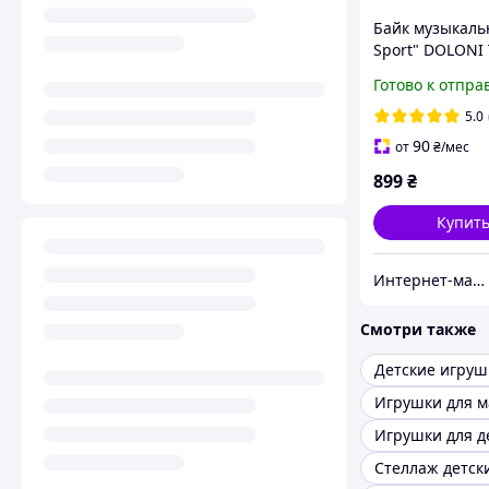
Байк музыкал
Sport" DOLONI
0139/59
Готово к отпра
5.0
90
от
₴
/мес
899
₴
Купит
Интернет-магазин elfik.in.ua
Смотри также
Детские игруш
Игрушки для д