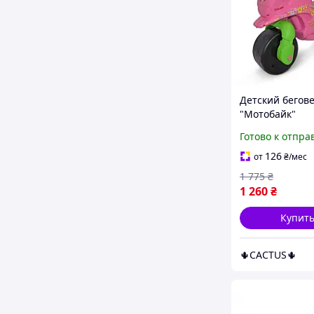
Детский бегове
"Мотобайк"
музыкальный с
Готово к отпра
подсветкой, ро
для девочек,
126
от
₴
/мес
устойчивый, с
1 775
₴
для переноски,
1 260
₴
Купит
🌵CACTUS🌵