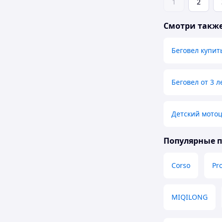
1
2
Смотри такж
Беговел купит
Беговел от 3 л
Детский мотоц
Популярные 
Corso
Pro
MIQILONG