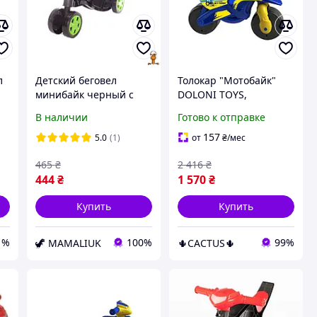
л
Детский беговел
Толокар "Мотобайк"
минибайк черный с
DOLONI TOYS,
зелёным от 3 лет
музыкальный, с
В наличии
Готово к отправке
Doloni 0136/01
надписью "Добрый
вечер, Мы из
157
5.0
(1)
от
₴
/мес
Украины" на
465
₴
2 416
₴
украинском языке, с
444
₴
1 570
₴
ручкой
Купить
Купить
1%
100%
99%
🦖 MAMALIUK
🌵CACTUS🌵