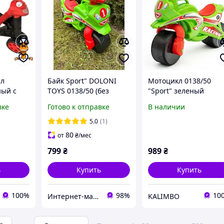
ел
Байк Sport" DOLONI
Мотоцикл 0138/50
ный с
TOYS 0138/50 (без
"Sport" зеленый
ет
музыки)
DOLONI
вке
Готово к отправке
В наличии
5.0
(1)
80
от
₴
/мес
799
₴
989
₴
ь
Купить
Купить
100%
98%
10
Интернет-магазин elfik.in.ua
KALIMBO