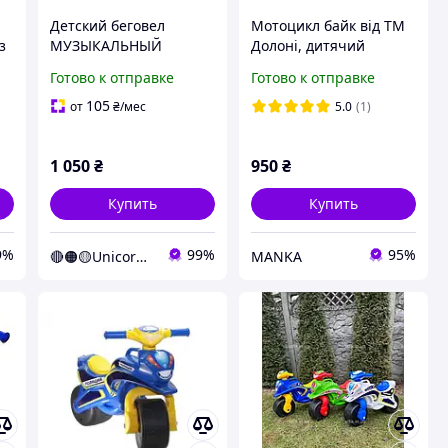
Детский беговел
Мотоцикл байк від ТМ
з
МУЗЫКАЛЬНЫЙ
Долоні, дитячий
ni
мотоцикл 0139/59
мотоцикл для будинку і
Готово к отправке
Готово к отправке
Doloni черный
вулиці, байк з музикою
зеленый (Unicorn)
105
от
₴
/мес
5.0
(1)
1 050
₴
950
₴
Купить
Купить
9%
99%
95%
🔴🟠🟡Unicorn🟢🔵🟣
MANKA