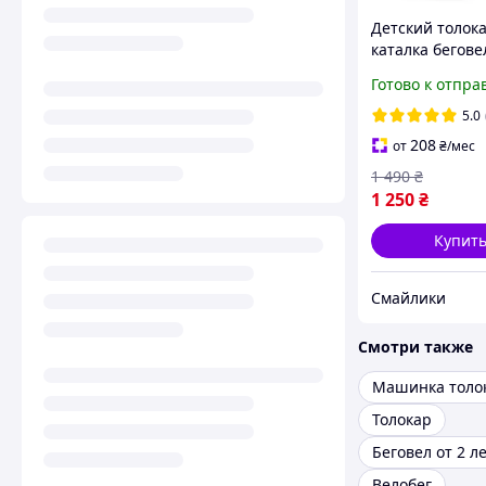
Детский толок
каталка бегове
фарой Mini M 
Готово к отпра
розовый, в вид
мотоцикла, звук
5.0
колеса
208
от
₴
/мес
1 490
₴
1 250
₴
Купит
Смайлики
Смотри также
Машинка толо
Толокар
Беговел от 2 л
Велобег