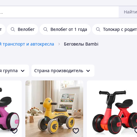
Найти
т
Велобег
Велобег от 1 года
Толокар с роди
й транспорт и автокресла
Беговелы Bambi
я группа
Страна производитель