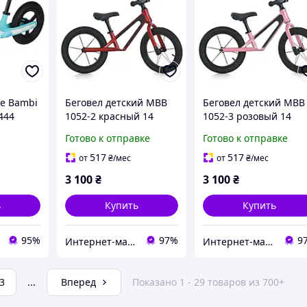
me Bambi
Беговел детский MBB
Беговел детский MBB
444
1052-2 красный 14
1052-3 розовый 14
дюймов
дюймов
Готово к отправке
Готово к отправке
517
517
от
₴
/мес
от
₴
/мес
3 100
₴
3 100
₴
ь
Купить
Купить
95%
97%
9
Интернет-магазин "МОЙ ДОМОВОЙ"
Интернет-магазин "МОЙ ДОМОВОЙ"
3
...
Вперед
Показано 1 - 29 товаров из 700+