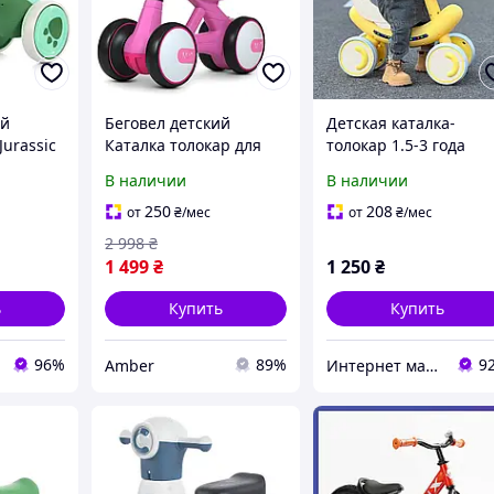
ый
Беговел детский
Детская каталка-
Jurassic
Каталка толокар для
толокар 1.5-3 года
ыкальный
девочки M 4086-8
музыка свет Bambi M
В наличии
В наличии
зеленый
BAMBI Мотоцикл для
6239 Желтый
детей С музыкой,
250
208
от
₴
/мес
от
₴
/мес
светом Розовый
2 998
₴
1 499
₴
1 250
₴
ь
Купить
Купить
96%
89%
9
Amber
Интернет магазин детских товаров и товаров для дома "Твой Киндер"