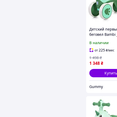
Детский перв
беговел Bambi 
колеса 6" муз
В наличии
пластиковый 
M 5853E
225
от
₴
/мес
1 498
₴
1 348
₴
Купит
Gummy