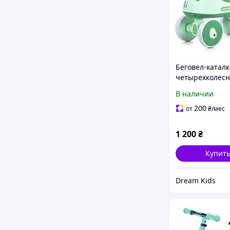
Беговел-каталк
четырехколес
детский BAMBI
В наличии
"Динозаврик" 
5 с музыкой и
200
от
₴
/мес
подсветкой, з
1 200
₴
Купит
Dream Kids