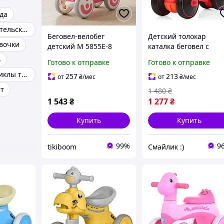
ода
Толокар с родительской
Беговел-велобег
Детский толокар
евочки
детский M 5855E-8
каталка беговел с
каталка-толокар с
фарой Mini M 4086 4
ь
Готово к отправке
Готово к отправке
фарой и музыкой от
колеса Красный в ви
Детские мотоциклы толокар
фирмы Bambi, розовый
мотоцикла звук свет
257
213
от
₴
/мес
от
₴
/мес
ет
1 480
₴
1 543
₴
1 277
₴
Купить
Купить
99%
9
tikiboom
Смайлик :)