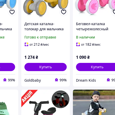
а-
Детская каталка-
Беговел-каталка
альчика
толокар для мальчика
четырехколесный
ыка
и девочки (музыка
детский BAMBI
вке
Готово к отправке
В наличии
6025E-4)
подсветка) (M 6025E-6)
"Динозаврик" M 5853
8 с музыкой и
212
182
от
₴
/мес
от
₴
/мес
подсветкой, розовый
1 274
₴
1 090
₴
ь
Купить
Купить
99%
99%
9
Goldbaby
Dream Kids