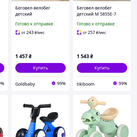
Беговел-велобег
Беговел-велобег
детский
детский M 5855E-7
четырехколесный,
каталка-толокар с
Готово к отправке
Готово к отправке
,
музыкальный толокар-
фарой и музыкой от
каталка с подсветкой,
фирмы Bambi,
243
257
от
₴
/мес
от
₴
/мес
розовый (M 5853E-8)
оранжевый
1 457
₴
1 543
₴
Купить
Купить
9%
99%
99%
Goldbaby
tikiboom