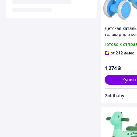
Детская каталк
толокар для м
и девочки (муз
Готово к отпра
подсветка) (M 
212
от
₴
/мес
1 274
₴
Купит
Goldbaby