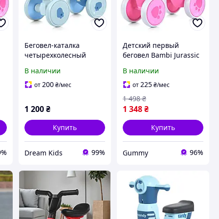
Беговел-каталка
Детский первый
четырехколесный
беговел Bambi Jurassic
детский BAMBI
колеса 6" музыкальный
В наличии
В наличии
E-
"Динозаврик" M 5856E-
пластиковый розовый
12 с музыкой и
M 5853E
200
225
от
₴
/мес
от
₴
/мес
подсветкой, голубой
1 498
₴
1 200
₴
1 348
₴
Купить
Купить
9%
99%
96%
Dream Kids
Gummy