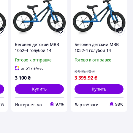
Беговел детский MBB
Беговел детский MBB
1052-4 голубой 14
1052-4 голубой 14
дюймов
дюймов VRT
Готово к отправке
Готово к отправке
517
от
₴
/мес
3 995
.20
₴
3 100
₴
3 395
.92
₴
Купить
Купить
7%
97%
98%
Интернет-магазин "МОЙ ДОМОВОЙ"
ВартоУваги