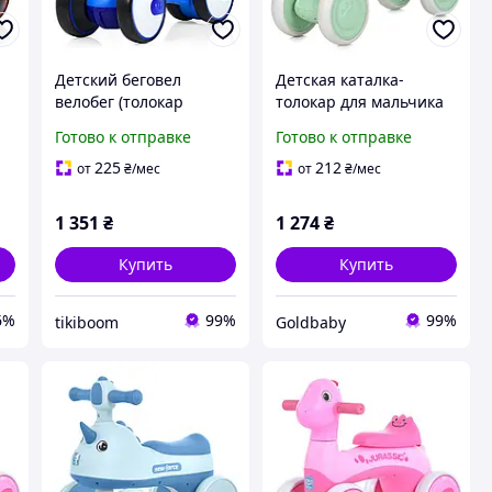
Детский беговел
Детская каталка-
велобег (толокар
толокар для мальчика
мотоцикл) M 4086-4,
и девочки (музыка
Готово к отправке
Готово к отправке
де
пластиковый, музыка,
подсветка) (M 6025E-5-
свет, синий для
2)
225
212
от
₴
/мес
от
₴
/мес
мальчика и девочки
1 351
₴
1 274
₴
Купить
Купить
6%
99%
99%
tikiboom
Goldbaby