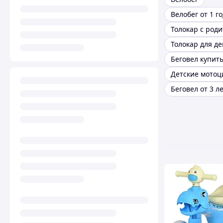
Велобег от 1 г
Толокар для д
Беговел купит
Беговел от 3 л