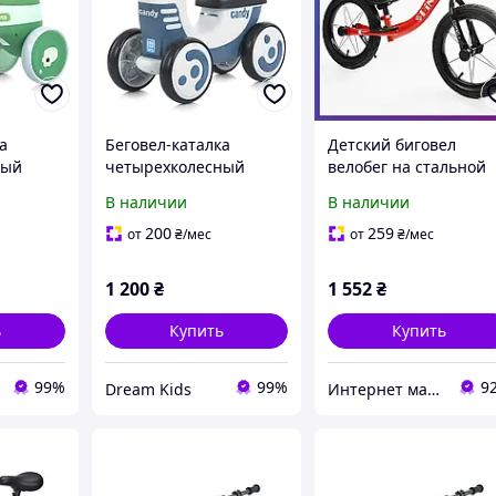
а
Беговел-каталка
Детский биговел
ный
четырехколесный
велобег на стальной
детский BAMBI
раме 14 дюймов Cors
В наличии
В наличии
M 5856E-
"Луноход" M 5855E-1 с
Spin-X PX-280-14
музыкой и подсветкой,
надувные колеса
200
259
от
₴
/мес
от
₴
/мес
еленый
белый
Красный
1 200
₴
1 552
₴
ь
Купить
Купить
99%
99%
9
Dream Kids
Интернет магазин детских товаров и товаров для дома "Твой Киндер"