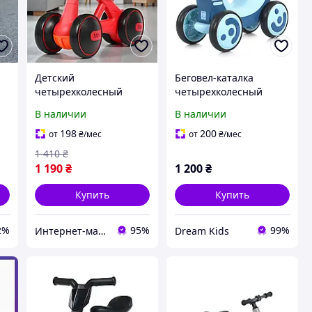
Детский
Беговел-каталка
четырехколесный
четырехколесный
беговел/толокар/
детский BAMBI
В наличии
В наличии
мотоцикл 4086-3
"Луноход" M 5855E-12 с
Красный
музыкой и подсветкой,
198
200
от
₴
/мес
от
₴
/мес
голубой
1 410
₴
1 190
₴
1 200
₴
Купить
Купить
2%
95%
99%
Интернет-магазин "МИШКА"
Dream Kids