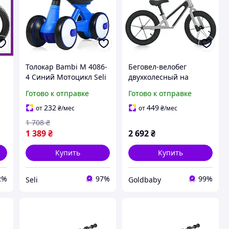
Толокар Bambi M 4086-
Беговел-велобег
4 Синий Мотоцикл Seli
двухколесный на
o
Толокар Bambi M 4086-
надувных колесах 14
Готово к отправке
Готово к отправке
4 Синій Мотоцикл
дюймов серебряный
(MBB 1052-1)
232
449
от
₴
/мес
от
₴
/мес
1 708
₴
1 389
₴
2 692
₴
Купить
Купить
2%
97%
99%
Seli
Goldbaby