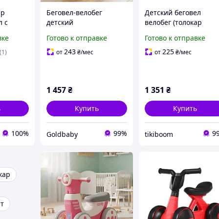
ар
Беговел-велобег
Детский беговел
л с
детский
велобег (толокар
4086-8
четырехколесный,
мотоцикл) M 4086-3,
вке
Готово к отправке
Готово к отправке
е
музыкальный толокар-
пластиковый, музыка
, свет, 4
каталка с подсветкой,
свет, красный для
243
225
(1)
от
₴
/мес
от
₴
/мес
желтый (M 5853E-6)
мальчика и девочки
1 457
₴
1 351
₴
ь
Купить
Купить
100%
99%
9
Goldbaby
tikiboom
кар
ет