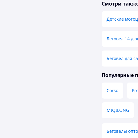
Смотри такж
Детские мотоц
Беговел 14 д
Беговел для с
Популярные 
Corso
Pro
MIQILONG
Беговелы опт