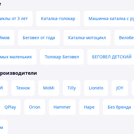
е
иклы от 3 лет
Каталка-толокар
Машинка каталка с р
юймов
Беговел от года
Каталка-мотоцикл
Велобе
амых маленьких
Толокар Беговел
БЕГОВЕЛ ДЕТСКИЙ
производители
fi
Технок
MoMi
Tilly
Lionelo
JOY
QPlay
Orion
Hammer
Hape
Без бренда
ом