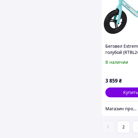
Беговел Extre
голубой (RTBL2
BLUE)
В наличии
3 859
₴
Купит
Магазин продукції Латинскої та Північної Америки
1
2