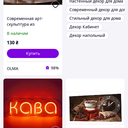
Настенный декор для дома
Современный декор для дом
Стильный декор для дома
Современная арт-
скульптура из
Декор Кабинет
экологичного полимера,
В наличии
Декор напольный
элегантный декор для
дома, офиса, кофейни или
130
₴
фотозоны с большой
палитрой цве
Купить
98%
OLMA