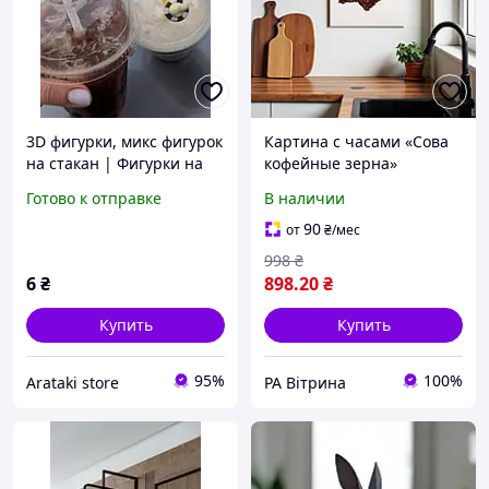
3D фигурки, микс фигурок
Картина с часами «Сова
на стакан | Фигурки на
кофейные зерна»
стакан | Декор для
Настенный декор для
Готово к отправке
В наличии
кофеен и кафе
кухни и кофейни
Бесшумный механизм
90
от
₴
/мес
Печать на холсте 60х40
998
₴
см
6
₴
898
.20
₴
Купить
Купить
95%
100%
Arataki store
РА Вітрина