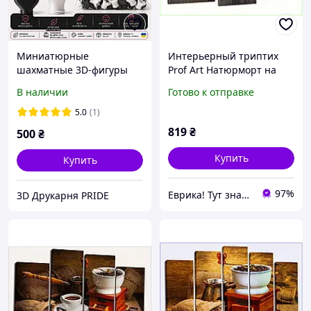
Миниатюрные
Интерьерный триптих
шахматные 3D-фигуры
Prof Art Натюрморт на
Король и Королева 20×16
деревянном фоне
В наличии
Готово к отправке
мм, 100 шт, PLA, декор
12P2534MX3
для стаканчиков и кофеен
5.0
(1)
819
₴
500
₴
Купить
Купить
97%
Еврика! Тут знайдеться все!
3D Друкарня PRIDE