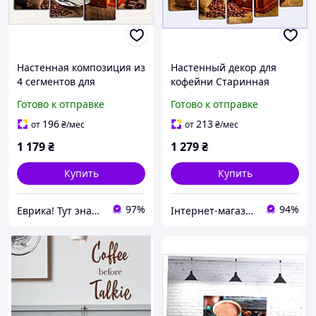
Настенная композиция из
Настенный декор для
4 сегментов для
кофейни Старинная
интерьера кафе,
кофемолка 5 модулей
Готово к отправке
Готово к отправке
154X1245C
133CC6579
196
213
от
₴
/мес
от
₴
/мес
1 179
₴
1 279
₴
Купить
Купить
97%
94%
Еврика! Тут знайдеться все!
Інтернет-магазин KievMarket