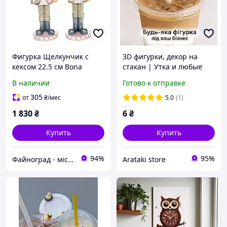
Фигурка Щелкунчик с
3D фигурки, декор на
кексом 22.5 см Bona
стакан | Утка и любые
набор 2 шт, 7TX43K1254
фигурки под ваш бренд |
В наличии
Готово к отправке
Декор для кофеен и кафе
305
от
₴
/мес
5.0
(1)
1 830
₴
6
₴
Купить
Купить
94%
95%
Файноград - місто файних речей
Arataki store