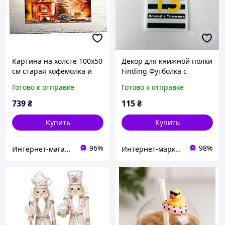
Картина на холсте 100х50
Декор для книжной полки
см старая кофемолка и
Finding Футболка с
зерна 12255HHP88
номером 13 декор для
Готово к отправке
Готово к отправке
фанатов Джонни
Кофейни Черный белый 9
739
₴
115
₴
х 10 х 3.5 см
Купить
Купить
96%
98%
Интернет-магазин TVOЁ
Интернет-маркет "Прикраса"