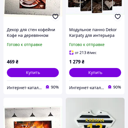
Декор для стен кофейни
Модульное панно Dekor
Кофе на деревянном
Karpaty для интерьера
фоне 45х60 см,
кафе и дома, 1336P86P2T
Готово к отправке
Готово к отправке
122A5T21T6
213
от
₴
/мес
469
₴
1 279
₴
Купить
Купить
90%
90%
Интернет-каталог скидок Техно ECO
Интернет-каталог скидок Техно ECO