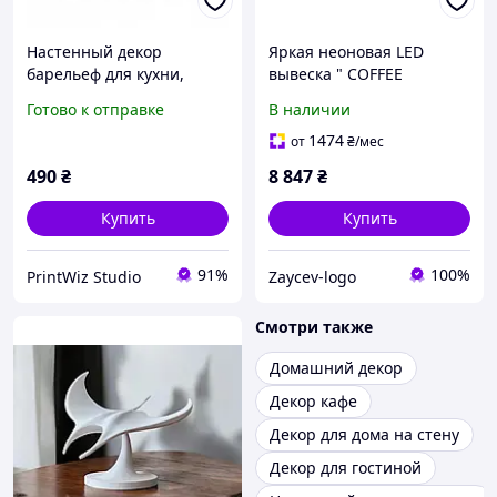
Настенный декор
Яркая неоновая LED
барельеф для кухни,
вывеска " COFFEE
кофейни или дома
CONNECTING PEOPLE",
Готово к отправке
В наличии
кофемана. Aivory
900х600 мм, неоновый
декор для кофейни и
1474
от
₴
/мес
бизнеса
490
₴
8 847
₴
Купить
Купить
91%
100%
PrintWiz Studio
Zaycev-logo
Смотри также
Домашний декор
Декор кафе
Декор для дома на стену
Декор для гостиной