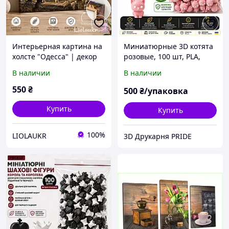
Интерьерная картина на
Миниатюрные 3D котята
холсте "Одесса" | декор
розовые, 100 шт, PLA,
для дома и офиса |
декор для стаканчиков,
В наличии
В наличии
Подарок одеситу 30-40см
кофеен, подарков и DIY
550
₴
500
₴/упаковка
Купить
Купить
100%
LIOLAUKR
3D Друкарня PRIDE