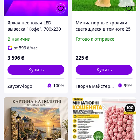
Яркая неоновая LED
Миниатюрные кролики
вывеска "Кофе", 700х230
светящиеся в темноте 25
мм, неоновый декор для
шт декор для слайма,
В наличии
Готово к отправке
кофейни и бизнеса
кофеен
599
от
₴
/мес
3 596
₴
225
₴
Купить
Купить
100%
99%
Zaycev-logo
Творча майстерня "WoollyFox"