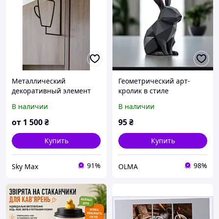
Металлический
Геометрический арт-
декоративный элемент
кролик в стиле
«Чашка» (настенный
минимализм,
В наличии
В наличии
декор для кофейни)
современный декор для
дома, офиса, кофейни или
от
1 500
₴
95
₴
фотозоны, идеальный
подарок
Купить
Купить
91%
98%
Sky Max
OLMA