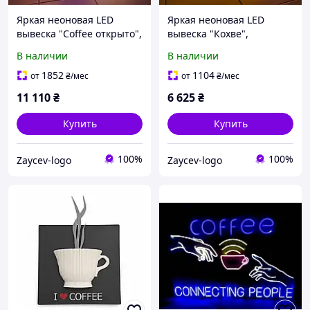
Яркая неоновая LED
Яркая неоновая LED
вывеска "Coffee открыто",
вывеска "Кохве",
1000х600 мм, неоновый
1150х330 мм, неоновый
В наличии
В наличии
декор для кофейни и
декор для кофейни и
бизнеса
бизнеса
1852
1104
от
₴
/мес
от
₴
/мес
11 110
₴
6 625
₴
Купить
Купить
100%
100%
Zaycev-logo
Zaycev-logo