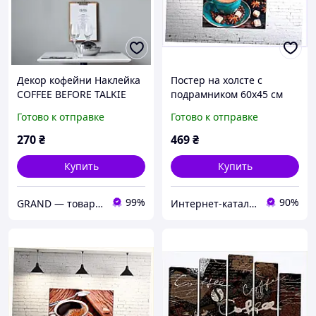
Декор кофейни Наклейка
Постер на холсте с
COFFEE BEFORE TALKIE
подрамником 60х45 см
(кофе текст надписи
Капучино в чашке,
Готово к отправке
Готово к отправке
декор для кофейни)
12T25204X
матовая 450х640 мм
270
₴
469
₴
Купить
Купить
99%
90%
GRAND ― товары для дома (наклейки, 3Д-панели, кухонные фартуки)
Интернет-каталог скидок Техно ECO