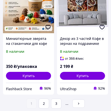
Миниатюрные зверята
Декор из 3 частей Кофе в
на стаканчики для кофе
зернах на подрамнике
оригинальный декор для
6502C55M7
В наличии
В наличии
кофеен
366
от
₴
/мес
350
₴/упаковка
2 199
₴
Купить
Купить
96%
92%
Flashback Store
UltraShop
1
2
3
...