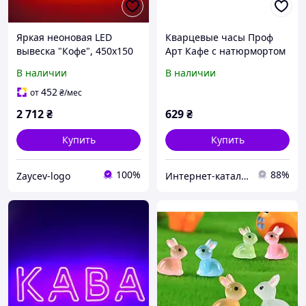
Яркая неоновая LED
Кварцевые часы Проф
вывеска "Кофе", 450х150
Арт Кафе с натюрмортом
мм, неоновый декор для
30х53 12A2561M7
В наличии
В наличии
кофейни и бизнеса
452
от
₴
/мес
2 712
₴
629
₴
Купить
Купить
100%
88%
Zaycev-logo
Интер​н​ет-ка​талог ​с​​ки​док "iBag.ua"