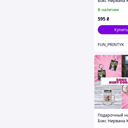
Бокс Нирвана 
Кобейн / Nirva
В наличии
Cobain
595
₴
Купит
FUN_PRINTYK
Подарочный на
Бокс Нирвана 
Кобейн / Nirva