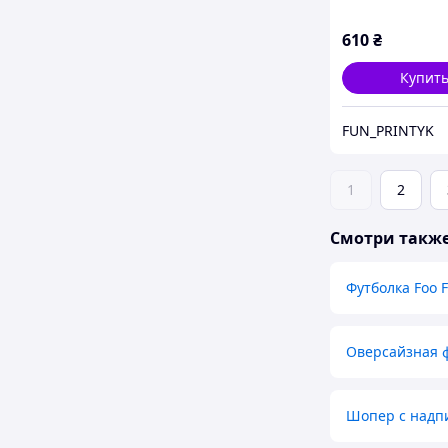
610
₴
Купит
FUN_PRINTYK
1
2
Смотри такж
Футболка Foo F
Оверсайзная ф
Шопер с надп