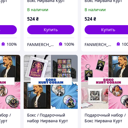
Курт
Бокс Нирвана Курт
Бокс Нирвана Курт
na Kurt
Кобейн / Nirvana Kurt
Кобейн / Nirvana Kurt
В наличии
В наличии
Cobain
Cobain
524
₴
524
₴
ь
Купить
Купить
100%
100%
10
FANMERCH_SHOP
FANMERCH_SHOP
бор /
Бокс / Подарочный
Подарочный набор /
Курт
набор Нирвана Курт
Бокс Нирвана Курт
na Kurt
Кобейн / Nirvana Kurt
Кобейн / Nirvana Kurt