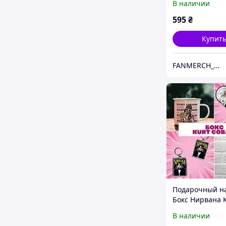
В наличии
Cobain
595
₴
Купит
FANMERCH_SHOP
Подарочный на
Бокс Нирвана 
Кобейн / Nirva
В наличии
Cobain