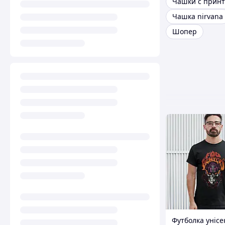
Чашки с прин
Чашка nirvana
Шопер
Футболка унісе