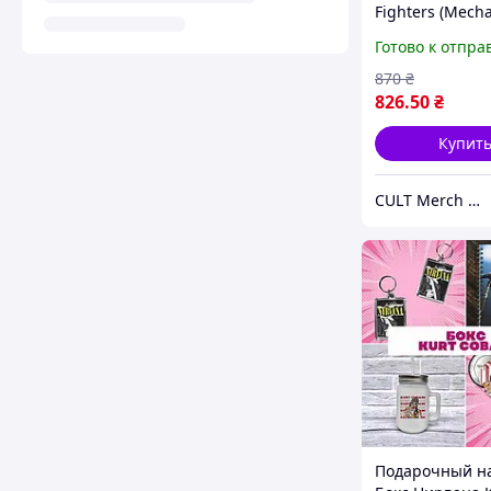
Fighters (Mecha
Skull) XS чорни
Готово к отпра
870
₴
826
.50
₴
Купит
CULT Merch Store
Подарочный на