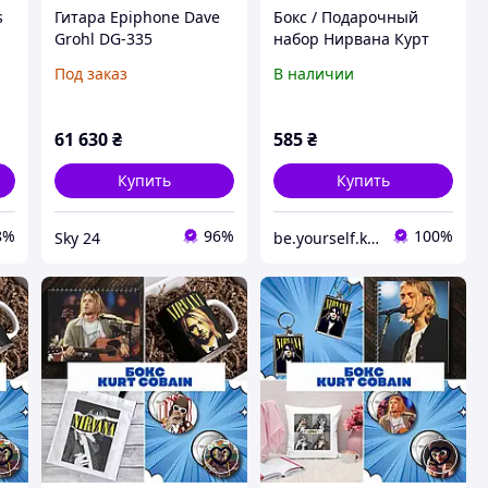
s
Гитара Epiphone Dave
Бокс / Подарочный
Grohl DG-335
набор Нирвана Курт
Кобейн / Nirvana Kurt
Под заказ
В наличии
Cobain
61 630
₴
585
₴
Купить
Купить
8%
96%
100%
Sky 24
be.yourself.kpop_shop