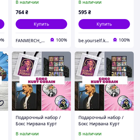
В наличии
В наличии
Cobain
Cobain
764
₴
595
₴
Купить
Купить
0%
100%
100%
FANMERCH_SHOP
be.yourself.kpop_shop
Подарочный набор /
Подарочный набор /
Бокс Нирвана Курт
Бокс Нирвана Курт
Кобейн / Nirvana Kurt
Кобейн / Nirvana Kurt
В наличии
В наличии
Cobain
Cobain