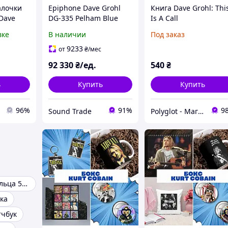
алочки
Epiphone Dave Grohl
Книга Dave Grohl: Thi
 Dave
DG-335 Pelham Blue
Is A Call
ies
вке
В наличии
Под заказ
9233
от
₴
/мес
92 330
₴/ед.
540
₴
ь
Купить
Купить
96%
91%
9
Sound Trade
Polyglot - Магазин іноземної літератури
Поршневые кольца 56 мм
ка
тчбук