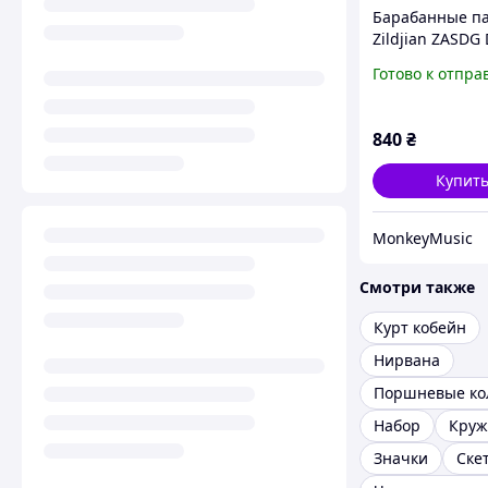
Барабанные п
Zildjian ZASDG
Grohl Artist Ser
Готово к отпра
Drumsticks
840
₴
Купит
MonkeyMusic
Смотри также
Курт кобейн
Нирвана
Набор
Круж
Значки
Ске