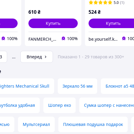
5.0
(1)
610
₴
524
₴
ь
Купить
Купить
100%
100%
10
FANMERCH_SHOP
be.yourself.kpop_shop
3
...
Вперед
Показано 1 - 29 товаров из 300+
е
ighters Mechanical Skull
Зеркало 56 мм
Блокнот а5 4
утболка удобная
Шопер еко
Сумка шопер с нанесе
исью
Мультсериал
Плюшевая подушка подарок