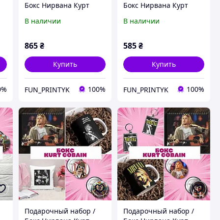
Бокс Нирвана Курт
Бокс Нирвана Курт
Кобейн / Nirvana Kurt
Кобейн / Nirvana Kurt
В наличии
В наличии
Cobain
Cobain
865
₴
585
₴
Купить
Купить
0%
100%
100%
FUN_PRINTYK
FUN_PRINTYK
Подарочный набор /
Подарочный набор /