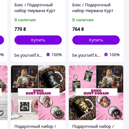
Бокс / Подарочный
Бокс / Подарочный
набор Нирвана Курт
набор Нирвана Курт
Кобейн / Nirvana Kurt
Кобейн / Nirvana Kurt
В наличии
В наличии
Cobain
Cobain
770
₴
764
₴
Купить
Купить
0%
100%
100%
be.yourself.kpop_shop
be.yourself.kpop_shop
Подарочный набор /
Подарочный набор /