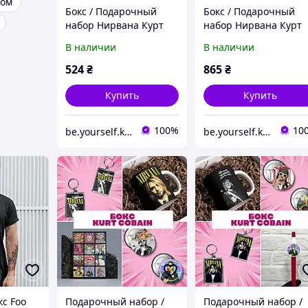
том
Бокс / Подарочный
Бокс / Подарочный
набор Нирвана Курт
набор Нирвана Курт
Кобейн / Nirvana Kurt
Кобейн / Nirvana Kurt
В наличии
В наличии
Cobain
Cobain
524
₴
865
₴
Купить
Купить
100%
10
be.yourself.kpop_shop
be.yourself.kpop_shop
кс Foo
Подарочный набор /
Подарочный набор /