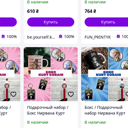
В наличии
В наличии
Cobain
Cobain
610
₴
764
₴
ь
Купить
Купить
100%
100%
10
be.yourself.kpop_shop
FUN_PRINTYK
бор /
Подарочный набор /
Бокс / Подарочный
Курт
Бокс Нирвана Курт
набор Нирвана Курт
na Kurt
Кобейн / Nirvana Kurt
Кобейн / Nirvana Kurt
В наличии
В наличии
Cobain
Cobain