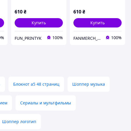
610
₴
610
₴
Купить
Купить
0%
100%
100%
FUN_PRINTYK
FANMERCH_SHOP
8
Блокнот а5 48 страниц
Шоппер музыка
нием
Сериалы и мультфильмы
Шоппер логотип