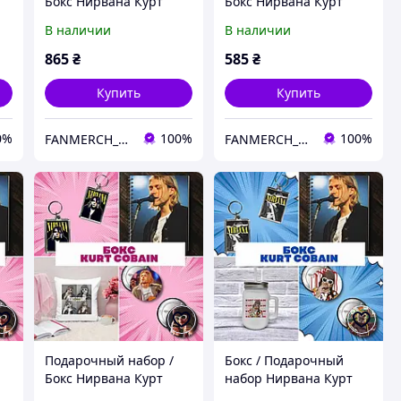
Бокс Нирвана Курт
Бокс Нирвана Курт
Кобейн / Nirvana Kurt
Кобейн / Nirvana Kurt
В наличии
В наличии
Cobain
Cobain
865
₴
585
₴
Купить
Купить
0%
100%
100%
FANMERCH_SHOP
FANMERCH_SHOP
Подарочный набор /
Бокс / Подарочный
Бокс Нирвана Курт
набор Нирвана Курт
Кобейн / Nirvana Kurt
Кобейн / Nirvana Kurt