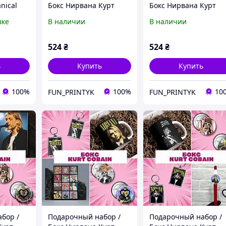
nical
Бокс Нирвана Курт
Бокс Нирвана Курт
й
Кобейн / Nirvana Kurt
Кобейн / Nirvana Kurt
вке
В наличии
В наличии
Cobain
Cobain
524
₴
524
₴
ь
Купить
Купить
100%
100%
10
FUN_PRINTYK
FUN_PRINTYK
бор /
Подарочный набор /
Подарочный набор /