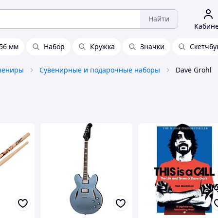
Найти
Кабин
56 мм
Набор
Кружка
Значки
Скетчбу
увениры
Сувенирные и подарочные наборы
Dave Grohl