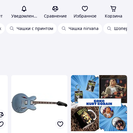
ет
Уведомления
Сравнение
Избранное
Корзина
к
Чашки с принтом
Чашка nirvana
Шопер