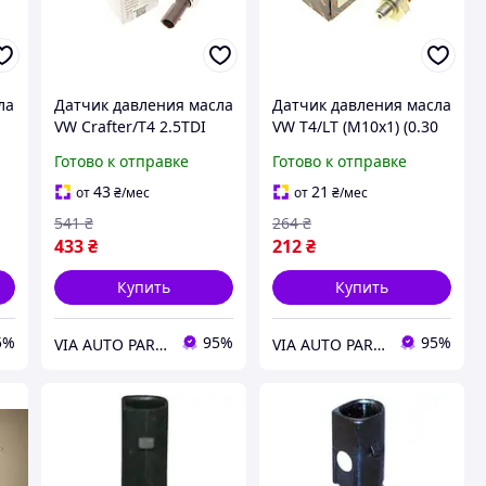
ла
Датчик давления масла
Датчик давления масла
VW Crafter/T4 2.5TDI
VW T4/LT (M10x1) (0.30
(коричневый)
bar) (коричневый)
Готово к отправке
Готово к отправке
43
21
от
₴
/мес
от
₴
/мес
541
₴
264
₴
433
₴
212
₴
Купить
Купить
5%
95%
95%
VIA AUTO PARTS MARKET
VIA AUTO PARTS MARKET