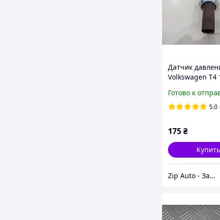
Датчик давлен
Volkswagen T4 
2.5TDI | FACET 
Готово к отпра
5.0
175
₴
Купит
Zip Auto - Запчасти для микроавтобусов