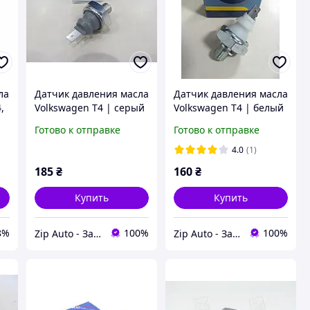
ла
Датчик давления масла
Датчик давления масла
4,
Volkswagen T4 | серый
Volkswagen T4 | белый
,
| MEYLE 100 919 0029
| FACET 7.0045
Готово к отправке
Готово к отправке
4.0
(1)
185
₴
160
₴
Купить
Купить
8%
100%
100%
Zip Auto - Запчасти для микроавтобусов
Zip Auto - Запчасти для микроавтобусов