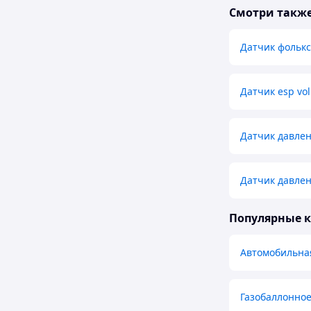
Смотри такж
Датчик фолькс
Датчик esp vo
Датчик давле
Датчик давлен
Популярные 
Автомобильна
Газобаллонно