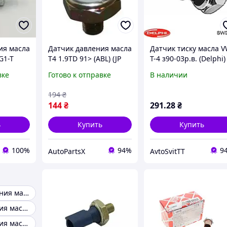
ия масла
Датчик давления масла
Датчик тиску масла 
G1-T
T4 1.9TD 91> (ABL) (JP
T-4 з90-03р.в. (Delphi)
ал
GROUP)
"Чорний 1.2-1.6 bar"
вке
Готово к отправке
В наличии
194
₴
144
₴
291
.28
₴
ь
Купить
Купить
100%
94%
9
AutoPartsX
AvtoSvitTT
Датчики давления масла VDO
Датчик давления масла 4D56
Датчик давления масла гольф 3