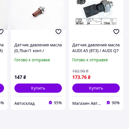
ла
Датчик давления масла
Датчик давления масла
й)
(0,7bar/1 конт./
AUDI A5 (8T3) / AUDI Q7
.2-
коричневый) VW
(4LB) / AUDI Q5 (8RB)
Готово к отправке
Готово к отправке
T4/Golf IV 1.2-2.5 TDI
2002-2019 г.
92-10, JP Group
182
.90
₴
(1193500
147
₴
173
.76
₴
Купить
Купить
5%
95%
90%
Автосклад
Магазин Авто Скорость