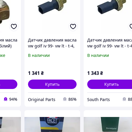
ия масла
Датчик давления масла
Датчик давления мас
білий)
vw golf iv 99- vw lt - t-4,
vw golf iv 99- vw lt - t-
04 (JP
2.5 tdi / caddy ii, 1.9 d,
2.5 tdi / caddy ii, 1.9 d
вке
В наличии
В наличии
028919081j
028919081j
1 341
₴
1 343
₴
ь
Купить
Купить
94%
86%
8
Original Parts
South Parts