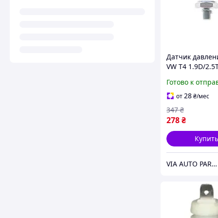
Датчик давлен
VW T4 1.9D/2.5T
(0.9 bar) (белый
Готово к отпра
28
от
₴
/мес
347
₴
278
₴
Купит
VIA AUTO PARTS MARKET