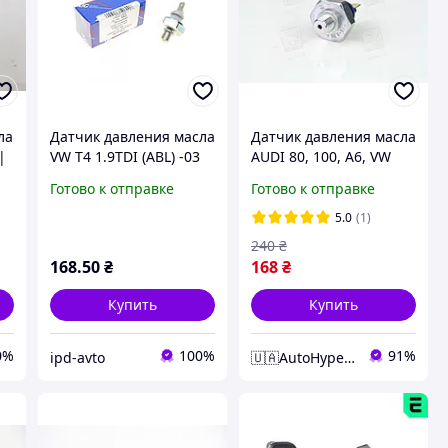
ла
Датчик давления масла
Датчик давления масла
|
VW T4 1.9TDI (ABL) -03
AUDI 80, 100, A6, VW
(серый)
GOLF 1-3, LT 28, PASSAT
Готово к отправке
Готово к отправке
1-3, T4 (FEBI) код 08466
5.0
(1)
240
₴
168
.50
₴
168
₴
Купить
Купить
0%
100%
91%
ipd-avto
🇺🇦AutoHype🇺🇦