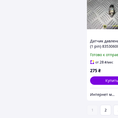
Датчик давлен
(1 pin) 8353060
2.0 D-4D Toyota
Готово к отпра
T25, Corolla E12
Verso R10 2002
28
от
₴
/мес
275
₴
Купит
Интернет магазин "Avto-Rozbir"
1
2