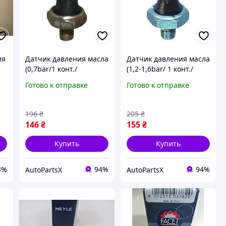
ия
Датчик давления масла
Датчик давления масла
n
(0,7bar/1 конт./
(1,2-1,6bar/ 1 конт./
коричневий) VW
черный) VW T4/Golf
Готово к отправке
Готово к отправке
T4/Golf IV 1.2-2.5 TDI
IV/Audi A4/A6 1.6-5.0
92-10 (JP GROUP)
95-10 (JP GROUP)
196
₴
205
₴
146
₴
155
₴
Купить
Купить
3%
94%
94%
AutoPartsX
AutoPartsX