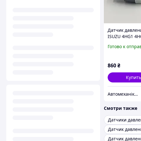
Датчик давлен
ISUZU 4HG1 4H
4HE1-T Оригин
Готово к отпра
860
₴
Купит
Автомеханіка Дистрибюшн
Смотри также