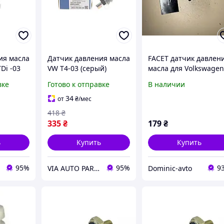
ия масла
Датчик давления масла
FACET датчик давлен
Di -03
VW T4-03 (серый)
масла для Volkswage
) EPS
T4 1.9TDI / 2.5TDI
вке
Готово к отправке
В наличии
новый
34
от
₴
/мес
418
₴
335
₴
179
₴
ь
Купить
Купить
95%
95%
9
VIA AUTO PARTS MARKET
Dominic-avto