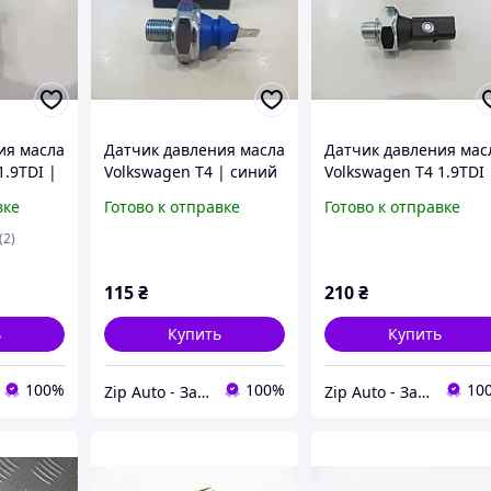
ия масла
Датчик давления масла
Датчик давления мас
1.9TDI |
Volkswagen T4 | синий
Volkswagen T4 1.9TDI 
7.0132
| FACET 7.0108
2.5TDI | BORSEHUNG
вке
Готово к отправке
Готово к отправке
B13137
(2)
115
₴
210
₴
ь
Купить
Купить
100%
100%
10
Zip Auto - Запчасти для микроавтобусов
Zip Auto - Запчасти для микроавтобусов