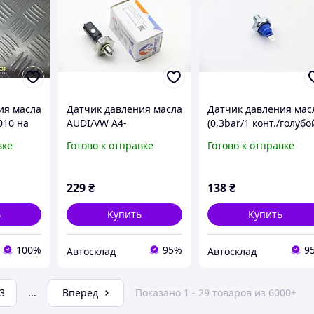
ия масла
Датчик давления масла
Датчик давления мас
010 на
AUDI/VW A4-
(0,3bar/1 конт./голубо
 Avensis
8/Bora/Caddy/Golf/LT/Pa
VW T4/Golf II/III/LT I 1
вке
Готово к отправке
Готово к отправке
, Corolla
ssat/Polo/T4 1,4-4,2 94-
2.5 TDI, FACET (70108)
-2009 год
06, CALORSTAT BY VER
229
₴
138
₴
ь
Купить
Купить
100%
95%
9
Автосклад
Автосклад
3
...
Вперед
Показано 1 - 29 товаров из 6000+