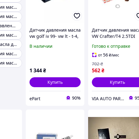
Датчик давления масла мм9
Датчик давления масла гольф 2
Golf 4 датчик давления масла
Датчик давления масла
Датчик давления мас
Датчик давления масла M10
vw golf iv 99- vw lt - t-4,
VW Crafter/T4 2.5TDI
2.5 tdi / caddy ii, 1.9 d,
(коричневый) FEBI
Датчик тиску масла донгфенг 240
В наличии
Готово к отправке
028919081j
BILSTEIN
Датчик давления масла м14х1.5
56
от
₴
/мес
Датчик давления масла T5 2.5TDI серый
702
₴
1 344
₴
562
₴
Купить
Купить
90%
9
ePart
VIA AUTO PARTS MARKET