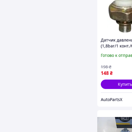
Датчик давлен
(1,8bar/1 конт./
VW T3/T4/LT 73-
Готово к отпра
GROUP)
198
₴
148
₴
Купит
AutoPartsX