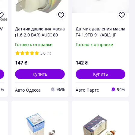
VW
Датчик давления масла
Датчик давления масла
(1.6-2.0 BAR) AUDI 80
T4 1.9TD 91 (ABL), JP
100 A4 A6 PASSAT B3 B4
Group (1193501100)
Готово к отправке
Готово к отправке
LT T2 T3 T4 VENTO GOLF
2 GOLF 3
5.0
(1)
147
₴
142
₴
Купить
Купить
4%
96%
94%
Авто Одесса
Авто Партс