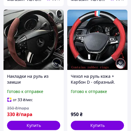
Накладки на руль из
Чехол на руль кожа +
замши
Карбон D - образный.
Красный+ Карбон .Не
Готово к отправке
Готово к отправке
скользящий, дышащий ,
всезезонный
33
от
₴
/мес
350
₴/пара
330
₴/пара
950
₴
Купить
Купить