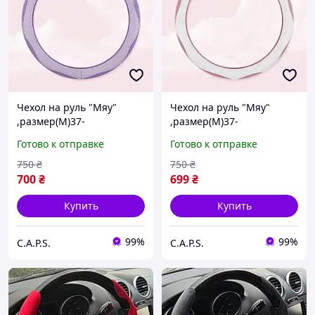
Чехол на руль "Мяу"
Чехол на руль "Мяу"
,размер(М)37-
,размер(М)37-
39см,материал-замша ,
39см,материал-замша ,
Готово к отправке
Готово к отправке
фиолетовый цвет
розовый+белый цвет
750
₴
750
₴
700
₴
699
₴
Купить
Купить
99%
99%
C.A.P.S.
C.A.P.S.