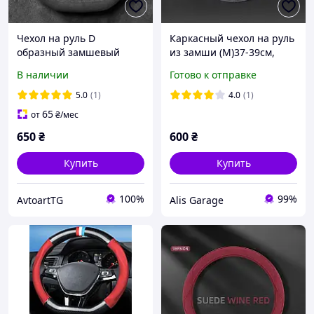
Чехол на руль D
Каркасный чехол на руль
образный замшевый
из замши (М)37-39см,
цвет-серый
В наличии
Готово к отправке
5.0
(1)
4.0
(1)
65
от
₴
/мес
650
₴
600
₴
Купить
Купить
100%
99%
AvtoartTG
Alis Garage