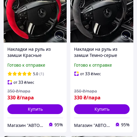
Накладки на руль из
Накладки на руль из
замши Красные
замши Темно-серые
Готово к отправке
Готово к отправке
33
5.0
(1)
от
₴
/мес
33
от
₴
/мес
350
₴/пара
350
₴/пара
330
₴/пара
330
₴/пара
Купить
Купить
95%
95%
Магазин "АВТОДИЗАЙНЕР"
Магазин "АВТОДИЗАЙНЕР"