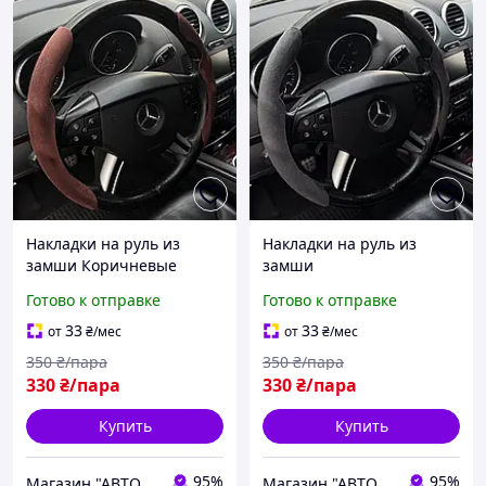
Накладки на руль из
Накладки на руль из
замши Коричневые
замши
Готово к отправке
Готово к отправке
33
33
от
₴
/мес
от
₴
/мес
350
₴/пара
350
₴/пара
330
₴/пара
330
₴/пара
Купить
Купить
95%
95%
Магазин "АВТОДИЗАЙНЕР"
Магазин "АВТОДИЗАЙНЕР"