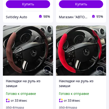
Купить
Купить
98%
95%
Svitidey Auto
Магазин "АВТОДИЗАЙНЕР"
Накладки на руль из
Накладки на руль из
замши
замши
Готово к отправке
Готово к отправке
33
33
от
₴
/мес
от
₴
/мес
350
₴/пара
350
₴/пара