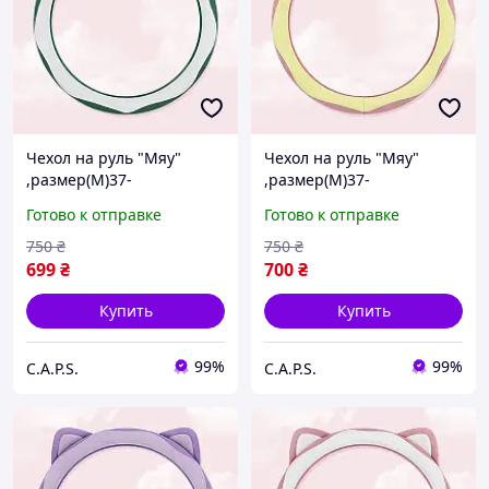
Чехол на руль "Мяу"
Чехол на руль "Мяу"
,размер(М)37-
,размер(М)37-
39см,материал-замша ,
39см,материал-замша ,
Готово к отправке
Готово к отправке
зеленый+белый цвет
розовый+желтый цвет
750
₴
750
₴
699
₴
700
₴
Купить
Купить
99%
99%
C.A.P.S.
C.A.P.S.