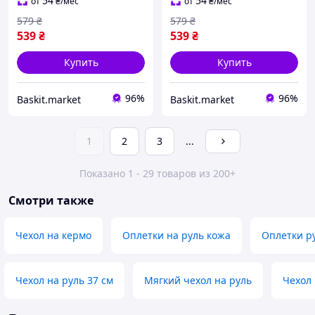
54
54
от
₴
/мес
от
₴
/мес
579
₴
579
₴
539
₴
539
₴
Купить
Купить
96%
96%
Baskit.market
Baskit.market
1
2
3
...
Показано 1 - 29 товаров из 200+
Смотри также
Чехол на кермо
Оплетки на руль кожа
Оплетки р
Чехол на руль 37 см
Мягкий чехол на руль
Чехол 