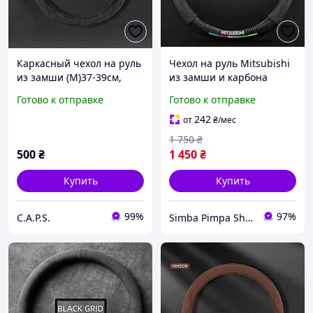
Каркасный чехол на руль
Чехол на руль Mitsubishi
из замши (М)37-39см,
из замши и карбона
цвет-Black
Универсальный 38 см
Готово к отправке
Готово к отправке
242
от
₴
/мес
1 750
₴
500
₴
1 450
₴
Купить
Купить
99%
97%
C.A.P.S.
Simba Pimpa Shop