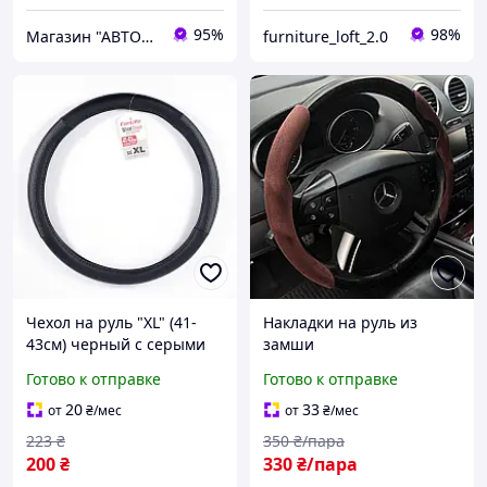
95%
98%
Магазин "АВТОДИЗАЙНЕР"
furniture_loft_2.0
Чехол на руль "XL" (41-
Накладки на руль из
43см) черный с серыми
замши
вставками кожа/замша на
Готово к отправке
Готово к отправке
белой основе /перфор.
SW123XL
20
33
от
₴
/мес
от
₴
/мес
223
₴
350
₴/пара
200
₴
330
₴/пара