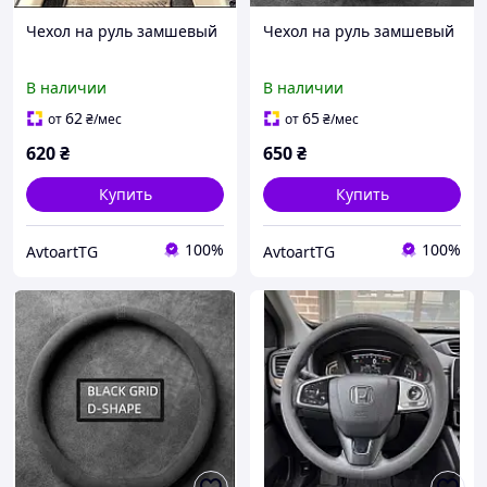
Чехол на руль замшевый
Чехол на руль замшевый
В наличии
В наличии
62
65
от
₴
/мес
от
₴
/мес
620
₴
650
₴
Купить
Купить
100%
100%
AvtoartTG
AvtoartTG