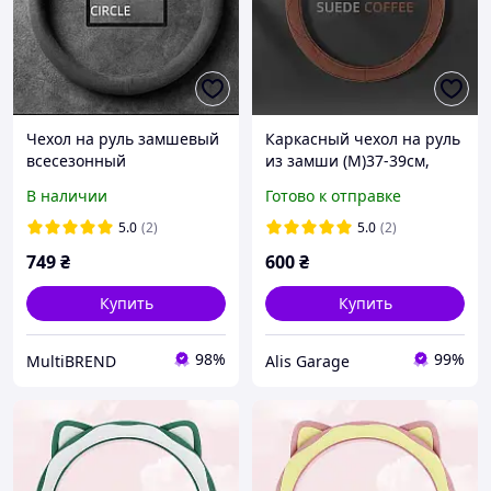
Чехол на руль замшевый
Каркасный чехол на руль
всесезонный
из замши (М)37-39см,
цвет-коричневый
В наличии
Готово к отправке
5.0
(2)
5.0
(2)
749
₴
600
₴
Купить
Купить
98%
99%
MultiBREND
Alis Garage