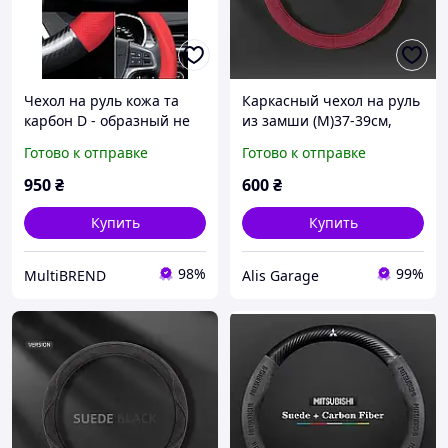
Чехол на руль кожа та
Каркасный чехол на руль
карбон D - образный не
из замши (М)37-39см,
скользящий дышащий
цвет-красного вина
Готово к отправке
Готово к отправке
всезезонный
950
₴
600
₴
Купить
Купить
98%
99%
MultiBREND
Alis Garage