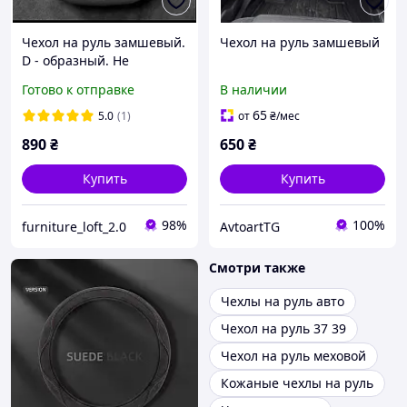
Чехол на руль замшевый.
Чехол на руль замшевый
D - образный. Не
скользящий, дышащий ,
Готово к отправке
В наличии
всезезонный
65
5.0
(1)
от
₴
/мес
890
₴
650
₴
Купить
Купить
98%
100%
furniture_loft_2.0
AvtoartTG
Смотри также
Чехлы на руль авто
Чехол на руль 37 39
Чехол на руль меховой
Кожаные чехлы на руль