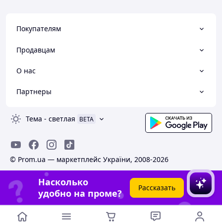
Покупателям
Продавцам
О нас
Партнеры
Тема
-
светлая
BETA
© Prom.ua — маркетплейс України, 2008-2026
Насколько
Рассказать
удобно на проме?