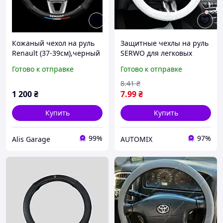
Кожаный чехол на руль
Защитные чехлы на руль
Renault (37-39см),черный
SERWO для легковых
с вставкой с углеволокна
автомобилей (1 шт)
Готово к отправке
Готово к отправке
8
.41
₴
1 200
₴
7
.99
₴
Купить
Купить
99%
97%
Alis Garage
AUTOMIX