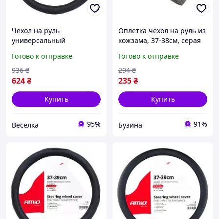
Чехол на руль
Оплетка чехол на руль из
универсальный
кожзама, 37-38см, серая
перфорированный
buzyna
Готово к отправке
Готово к отправке
стильный L 39-41 см для
автомобилей
936
₴
294
₴
комфортный и
624
₴
235
₴
безопасный FLAME
Купить
Купить
95%
91%
Веселка
Бузина