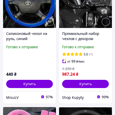
Силиконовый чехол на
Премиальный набор
руль, синий
чехлов с декором
«Корона» 6-в-1: на руль,
Готово к отправке
Готово к отправке
ручник, коробку передач,
ремни безопасности
5.0
(1)
99
от
₴
/мес
1 299
₴
440
₴
987
.24
₴
Купить
Купить
97%
99%
MisuLV
Shop Kupyty