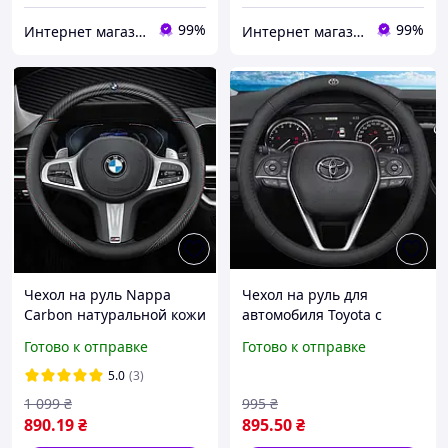
99%
99%
Интернет магазин GoFashion
Интернет магазин GoFashion
Чехол на руль Nappa
Чехол на руль для
Сarbon натуральной кожи
автомобиля Toyota с
для автомобиля
натуральной кожи
Готово к отправке
Готово к отправке
5.0
(3)
1 099
₴
995
₴
890
.19
₴
895
.50
₴