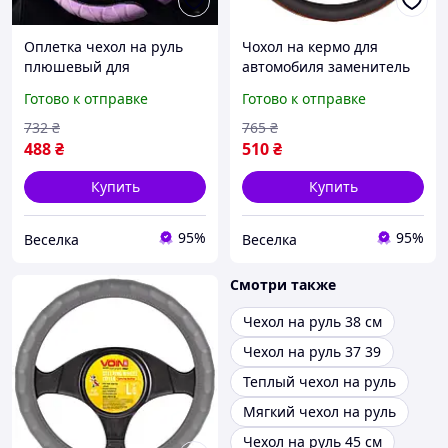
Оплетка чехол на руль
Чохол на кермо для
плюшевый для
автомобиля заменитель
автомобиля 37 см без
кожи удобный стильный
Готово к отправке
Готово к отправке
обтяжки фиолетовая для
для комфортного
комфорта и стиля FLAME
вождения и обновления
732
₴
765
₴
интерьера FLAME
488
₴
510
₴
Купить
Купить
95%
95%
Веселка
Веселка
Смотри также
Чехол на руль 38 см
Чехол на руль 37 39
Теплый чехол на руль
Мягкий чехол на руль
Чехол на руль 45 см