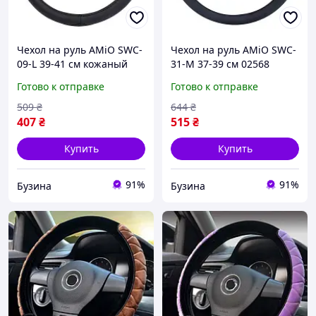
Чехол на руль AMiO SWC-
Чехол на руль AMiO SWC-
09-L 39-41 см кожаный
31-M 37-39 см 02568
противоскользящий для
025680 buzyna
Готово к отправке
Готово к отправке
автомобиля buzyna
509
₴
644
₴
407
₴
515
₴
Купить
Купить
91%
91%
Бузина
Бузина