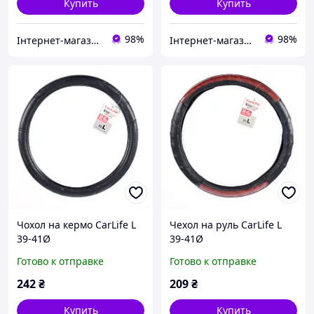
Купить
Купить
98%
98%
Інтернет-магазин "Запчастини до авто і не тільки"
Інтернет-магазин "Запчастини до авто і не тільки"
Чохол на кермо CarLife L
Чехол на руль CarLife L
39-41Ø
39-41Ø
Готово к отправке
Готово к отправке
242
₴
209
₴
Купить
Купить