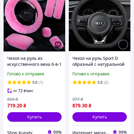
Чехол на руль из
Чехол на руль Sport D
искусственного меха 6-в-1
образный с натуральной
(в комплекте с насадками)
кожи для автомобиля
Готово к отправке
Готово к отправке
5.0
(1)
5.0
(2)
72
от
₴
/мес
899
₴
977
₴
719
.20
₴
879
.30
₴
Купить
Купить
99%
99%
Shop Kupyty
Интернет магазин GoFashion