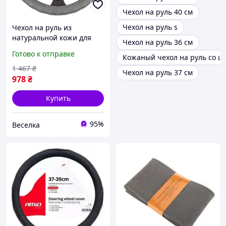
Чехол на руль 40 см
Чехол на руль s
Чехол на руль из
натуральной кожи для
Чехол на руль 36 см
автомобилей с
Готово к отправке
Кожаный чехол на руль со ш
диаметром руля 39-41 см
удобный стильный и
1 467
₴
Чехол на руль 37 см
практичный FLAME
978
₴
Купить
95%
Веселка