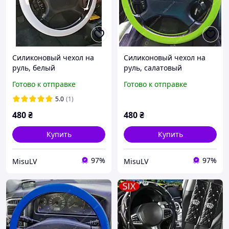
Силиконовый чехол на
Силиконовый чехол на
руль, белый
руль, салатовый
Готово к отправке
Готово к отправке
5.0
(1)
480
₴
480
₴
Купить
Купить
97%
97%
MisuLV
MisuLV