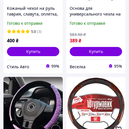
Кожаный чехол на руль
Основа для
таврия, славута, оплетка,
универсального чехла на
Alpha Car 2967-ST
руль 8.2 см для защиты и
Готово к отправке
Готово к отправке
стиля автомобиля из
качественных
5.0
(3)
583
.50
₴
материалов FLAME
400
₴
389
₴
Купить
Купить
99%
95%
Стиль Авто
Веселка