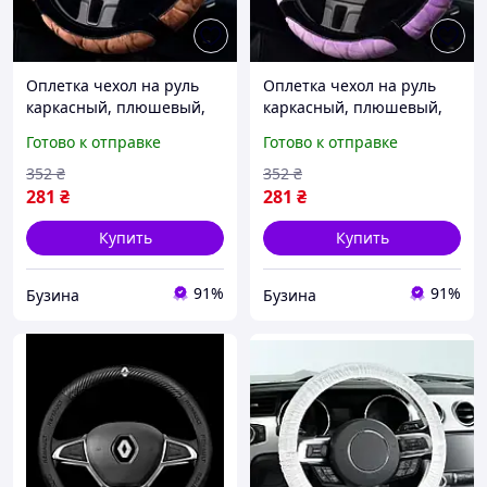
Оплетка чехол на руль
Оплетка чехол на руль
каркасный, плюшевый,
каркасный, плюшевый,
37см, БЕЗ ОБТЯЖКИ,
37см, БЕЗ ОБТЯЖКИ,
Готово к отправке
Готово к отправке
коричневая buzyna
фиолетовая buzyna
352
₴
352
₴
281
₴
281
₴
Купить
Купить
91%
91%
Бузина
Бузина