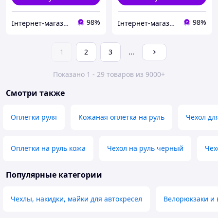
98%
98%
Інтернет-магазин "Запчастини до авто і не тільки"
Інтернет-магазин "Запчастини до авто і не тільки"
1
2
3
...
Показано 1 - 29 товаров из 9000+
Смотри также
Оплетки руля
Кожаная оплетка на руль
Чехол дл
Оплетки на руль кожа
Чехол на руль черный
Чех
Популярные категории
Чехлы, накидки, майки для автокресел
Велорюкзаки и 