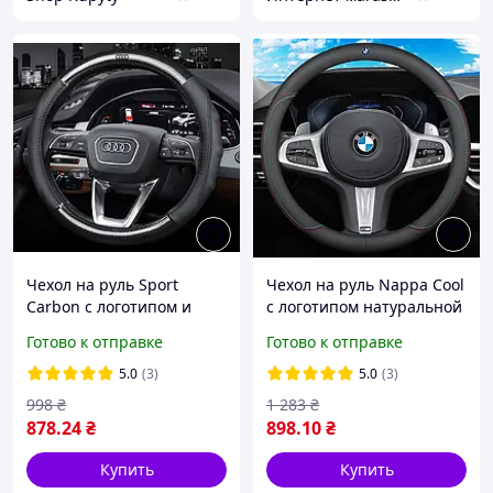
Чехол на руль Sport
Чехол на руль Nappa Cool
Carbon с логотипом и
с логотипом натуральной
натуральной кожи для
кожи для автомобиля
Готово к отправке
Готово к отправке
автомобиля
5.0
(3)
5.0
(3)
998
₴
1 283
₴
878
.24
₴
898
.10
₴
Купить
Купить