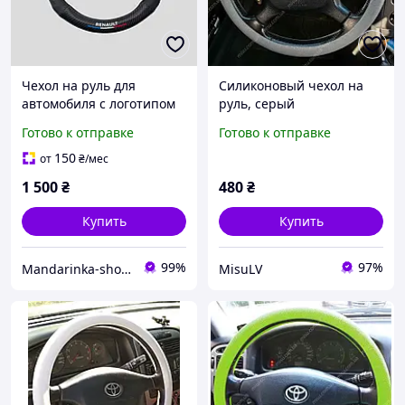
Чехол на руль для
Силиконовый чехол на
автомобиля с логотипом
руль, серый
Renault
Готово к отправке
Готово к отправке
150
от
₴
/мес
1 500
₴
480
₴
Купить
Купить
99%
97%
Mandarinka-shop.in.ua - автоаксессуары
MisuLV