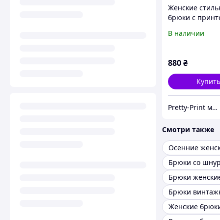
Женские стил
брюки с принт
стежка
В наличии
880
₴
Купит
Pretty-Print модная одежда с принтами по низким ценам
Смотри также
Брюки со шну
Брюки винтаж