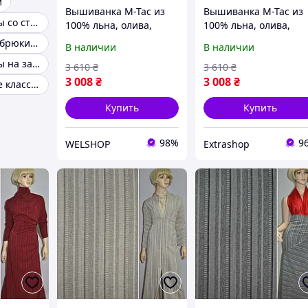
и
Вышиванка M-Tac из
Вышиванка M-Tac из
Женские штаны со строчкой
100% льна, олива,
100% льна, олива,
машинная стежка,
машинная стежка,
Дизайнерские брюки женские
В наличии
В наличии
легкая и стильная
легкая и стильная
Женские штаны на затяжках черные
3 610
₴
3 610
₴
3 008
₴
3 008
₴
Брюки женские классика осень
Купить
Купить
98%
9
WELSHOP
Extrashop