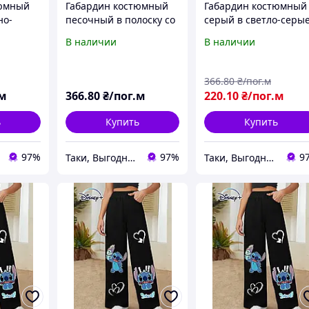
тюмный
Габардин костюмный
Габардин костюмный
но-
песочный в полоску со
серый в светло-серы
ку со
стежками, ш.150
полоски со стежками,
В наличии
В наличии
50
(11003.005)
ш.150 (11003.001)
366
.80
₴/пог.м
.м
366
.80
₴/пог.м
220
.10
₴/пог.м
ь
Купить
Купить
97%
97%
9
Таки, Выгодный оптово-розничный интернет-магазин тканей Мегатекстиль
Таки, Выгодный оптово-розничный интернет-магазин тканей Мегатекстиль