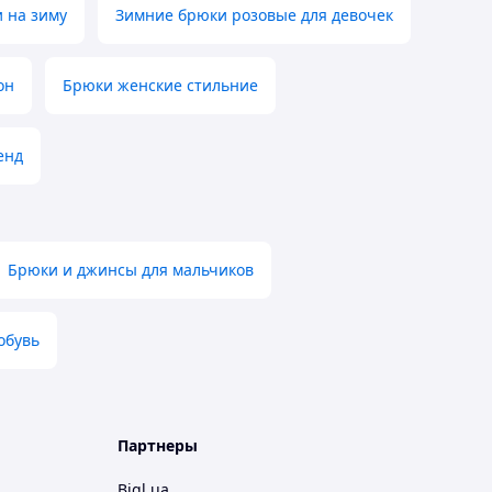
 на зиму
Зимние брюки розовые для девочек
он
Брюки женские стильние
енд
Брюки и джинсы для мальчиков
обувь
Партнеры
Bigl.ua