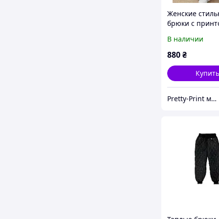
Женские стил
брюки с принт
стежка 38
В наличии
880
₴
Купит
Pretty-Print модная одежда с принтами по низким ценам