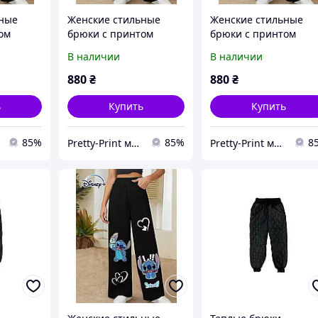
ьные
Женские стильные
Женские стильные
ом
брюки с принтом
брюки с принтом
стежка 40
стежка 42
В наличии
В наличии
880
₴
880
₴
ь
Купить
Купить
85%
85%
8
Pretty-Print модная одежда с принтами по низким ценам
Pretty-Print модная одежда с принтами по низким ценам