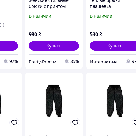
Женские стильные
Теплые брюки
брюки с принтом
плащевка
х) для
стежка 50
стежка(синтепух) для
В наличии
В наличии
06
мальчика код 0306\1
104
(1)
980
₴
530
₴
ь
Купить
Купить
97%
85%
9
Pretty-Print модная одежда с принтами по низким ценам
Интернет-магазин "Tais kids" одежда для девочек