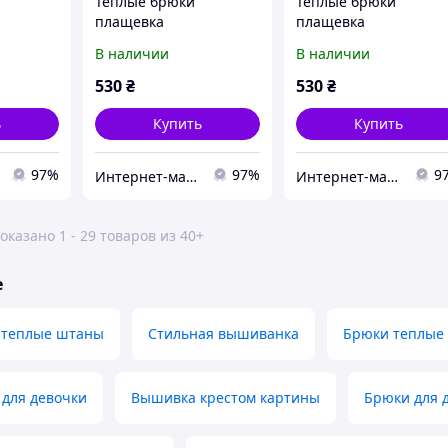
Теплые брюки
Теплые брюки
плащевка
плащевка
х) для
стежка(синтепух) для
стежка(синтепух) для
В наличии
В наличии
306\1
мальчика код 0306\1
мальчика код 0306\1
128
134
530
₴
530
₴
ь
Купить
Купить
97%
97%
9
Интернет-магазин "Tais kids" одежда для девочек
Интернет-магазин "Tais kids" одежда для девочек
оказано 1 - 29 товаров из 40+
е
 теплые штаны
Стильная вышиванка
Брюки теплые 
 для девочки
Вышивка крестом картины
Брюки для 