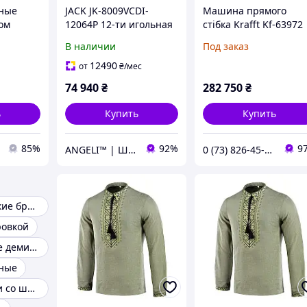
ьные
JACK JK-8009VCDI-
Машина прямого
ом
12064P 12-ти игольная
стібка Krafft Kf-63972
машина цепного
для згортання ніжок
В наличии
Под заказ
стежка с пулером для
штанів і варіант
шитья резинки в пояс
ланцюгового стібка
12490
от
₴
/мес
штанов
74 940
₴
282 750
₴
(универсальный тип)
ь
Купить
Купить
85%
92%
9
ANGELI™ | Швейне обладнання
0 (73) 826-45-66
Осенние женские брюки
ровкой
Брюки женские демисезонные
ные
Женские брюки со шнуровкой