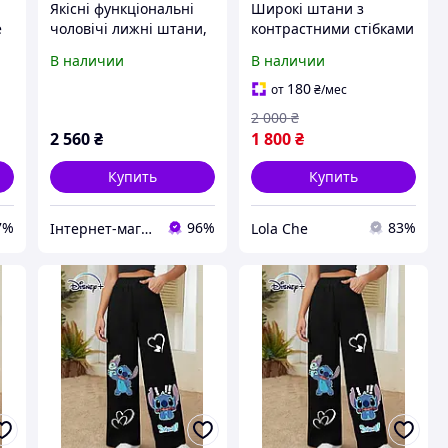
Якісні функціональні
Широкі штани з
е
чоловічі лижні штани,
контрастними стібками
брюки 3M Thinsulate
Zara 2298/330 S Бордові
В наличии
В наличии
від tcm tchibo Чібо,
(02298330701S)
Німеччина, S-M
180
от
₴
/мес
2 000
₴
2 560
₴
1 800
₴
Купить
Купить
7%
96%
83%
Інтернет-магазин стокового одягу "KidLand"
Lola Che