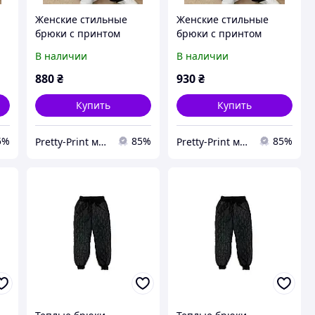
Женские стильные
Женские стильные
брюки с принтом
брюки с принтом
стежка 46
стежка 48
В наличии
В наличии
880
₴
930
₴
Купить
Купить
5%
85%
85%
Pretty-Print модная одежда с принтами по низким ценам
Pretty-Print модная одежда с принтами по низким ценам