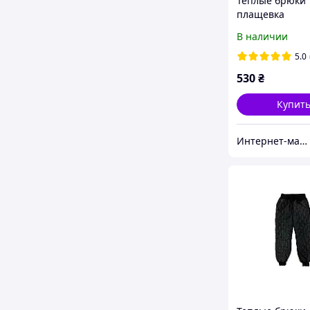
Теплые брюки
плащевка
стежка(синтепу
В наличии
девочки код 03
5.0
530
₴
Купит
Интернет-магазин "Tais kids" одежда для девочек