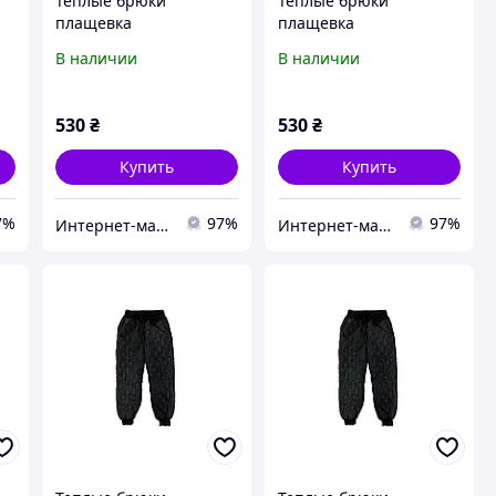
Теплые брюки
Теплые брюки
плащевка
плащевка
стежка(синтепух) для
стежка(синтепух) для
В наличии
В наличии
мальчика код 0306\1
мальчика код 0306\1
110
116
530
₴
530
₴
Купить
Купить
7%
97%
97%
Интернет-магазин "Tais kids" одежда для девочек
Интернет-магазин "Tais kids" одежда для девочек