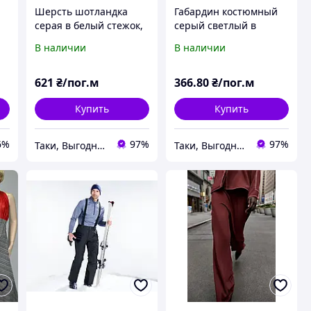
Шерсть шотландка
Габардин костюмный
серая в белый стежок,
серый светлый в
ш.150 (11985.001)
черно-бежевую полос
В наличии
В наличии
со стежками, ш.150
(11003.003)
621
₴/пог.м
366
.80
₴/пог.м
Купить
Купить
6%
97%
97%
Таки, Выгодный оптово-розничный интернет-магазин тканей Мегатекстиль
Таки, Выгодный оптово-розничный интернет-магазин тканей Мегатекстиль