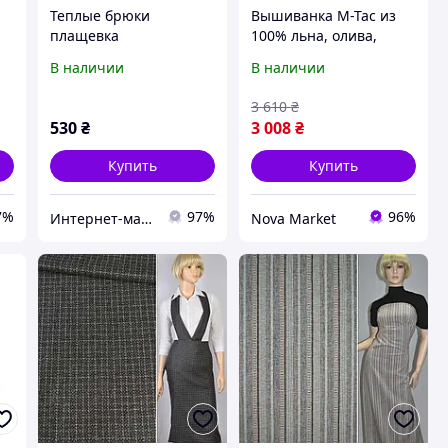
Теплые брюки
Вышиванка M-Tac из
плащевка
100% льна, олива,
стежка(синтепух) для
машинная стежка,
В наличии
В наличии
мальчика код 0306\1
легкая и стильная
3 610
₴
530
₴
3 008
₴
Купить
Купить
7%
97%
96%
Интернет-магазин "Tais kids" одежда для девочек
Nova Market