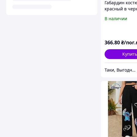
Габардин кос
красный в чер
бежевую полос
В наличии
стежками, ш.1
(11003.004)
366
.80
₴/пог
Купит
Таки, Выгодный оптово-розничный интернет-магазин тканей Мегатекстиль