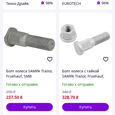
98%
96%
Техно Драйв
EUROTECH
Болт колеса SAMPA Trailor,
Болт колеса с гайкой
Fruehauf, SMB
SAMPA Trailor, Fruehauf,
M22×1.5×80/88 мм 090040
SMB M22×1.5×80/88 мм
Готово к отправке
Готово к отправке
090520
250
₴
346
₴
237
.50
₴
328
.70
₴
Купить
Купить