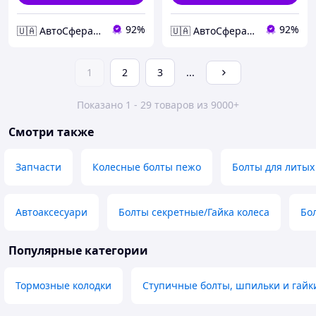
92%
92%
🇺🇦 АвтоСфера 🇺🇦
🇺🇦 АвтоСфера 🇺🇦
1
2
3
...
Показано 1 - 29 товаров из 9000+
Смотри также
Запчасти
Колесные болты пежо
Болты для литых
Автоаксесуари
Болты секретные/Гайка колеса
Бо
Популярные категории
Тормозные колодки
Ступичные болты, шпильки и гайк