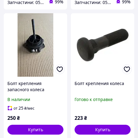
99%
99%
Запчастини: 0505243073 та обладнання: 0669705589
Запчастини: 0505243073 та обладнання: 0669705589
Болт крепления
Болт крепления колеса
запасного колеса
4A0803899 Volkswagen
В наличии
Готово к отправке
Passat B5 1.6 бензин
1996-2002 седан
25
от
₴
/мес
250
₴
223
₴
Купить
Купить