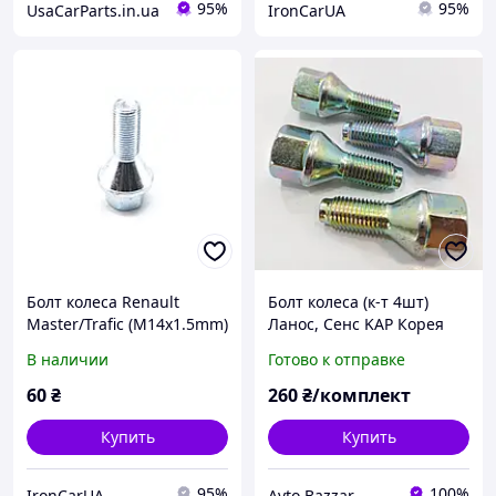
95%
95%
UsaCarParts.in.ua
IronCarUA
Болт колеса Renault
Болт колеса (к-т 4шт)
Master/Trafic (M14x1.5mm)
Ланос, Сенс KAP Корея
501 0200
В наличии
Готово к отправке
60
₴
260
₴/комплект
Купить
Купить
95%
100%
IronCarUA
Avto Bazzar