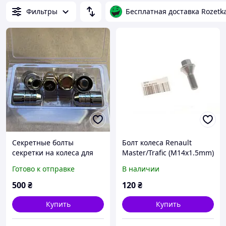
Фильтры
Бесплатная доставка Rozetk
Секретные болты
Болт колеса Renault
секретки на колеса для
Master/Trafic (M14x1.5mm)
Dodge Journey 12*1.5 712-
26747
Готово к отправке
В наличии
328
500
₴
120
₴
Купить
Купить