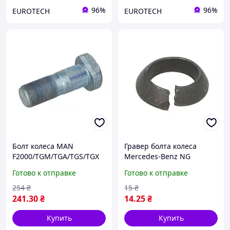
96%
96%
EUROTECH
EUROTECH
Болт колеса MAN
Гравер болта колеса
F2000/TGM/TGA/TGS/TGX
Mercedes-Benz NG
>1994 M22×1.5×65 мм
Ø18,5×Ø29×7 мм 01243
Готово к отправке
Готово к отправке
15170
254
₴
15
₴
241
.30
₴
14
.25
₴
Купить
Купить