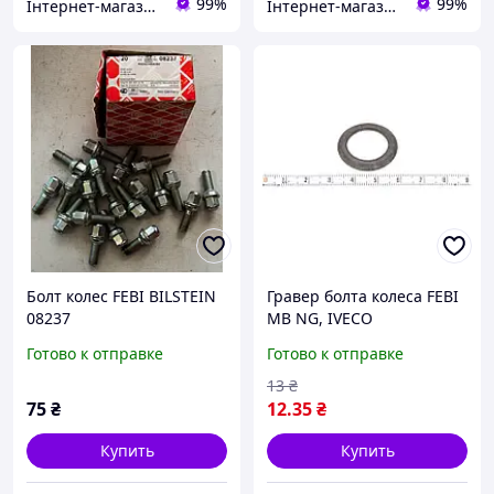
99%
99%
Інтернет-магазин "Запчастини до авто і не тільки"
Інтернет-магазин "Запчастини до авто і не тільки"
Болт колес FEBI BILSTEIN
Гравер болта колеса FEBI
08237
MB NG, IVECO
Ø18.2×Ø26×3 мм 01656
Готово к отправке
Готово к отправке
13
₴
75
₴
12
.35
₴
Купить
Купить