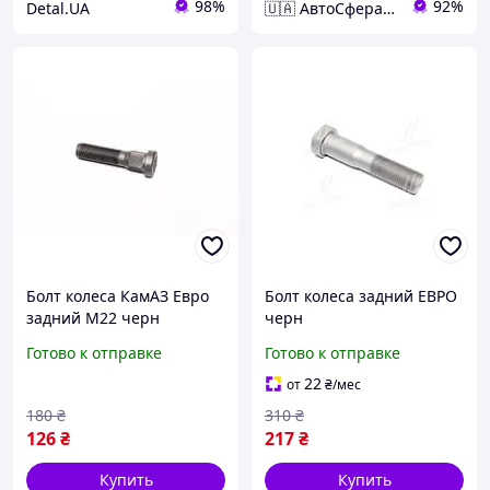
98%
92%
Detal.UA
🇺🇦 АвтоСфера 🇺🇦
Болт колеса КамАЗ Евро
Болт колеса задний ЕВРО
задний M22 черн
черн
Готово к отправке
Готово к отправке
22
от
₴
/мес
180
₴
310
₴
126
₴
217
₴
Купить
Купить