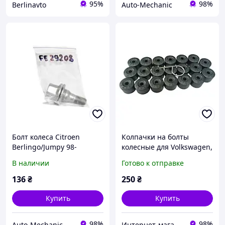
95%
98%
Berlinavto
Auto-Mechanic
Болт колеса Citroen
Колпачки на болты
Berlingo/Jumpy 98-
колесные для Volkswagen,
(M12x1.25x17)
Skoda (17 мм) | Комплект
В наличии
Готово к отправке
20 шт+ключ Ковпачок
болта колеса
136
₴
250
₴
Купить
Купить
98%
98%
Auto-Mechanic
Интернет-магазин электроники