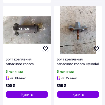
Болт крепления
Болт крепления
запасного колеса
запасного колеса Hyundai
8D0803899B Audi A6 C5
Accent MC 2006-2010 1.5
В наличии
В наличии
1997-2000 2.5 TDI
дизель
30
35
от
₴
/мес
от
₴
/мес
300
₴
350
₴
Купить
Купить