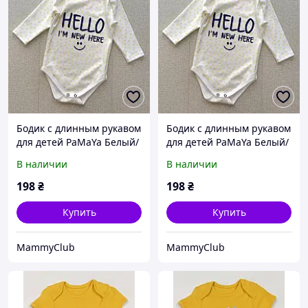
Бодик с длинным рукавом
Бодик с длинным рукавом
для детей PaMaYa Белый/
для детей PaMaYa Белый/
Желтый 3 мес-3 года 9-
Желтый 3 мес-3 года 9-
В наличии
В наличии
02n-5 74
02n-5 80-86
198
₴
198
₴
Купить
Купить
MammyClub
MammyClub