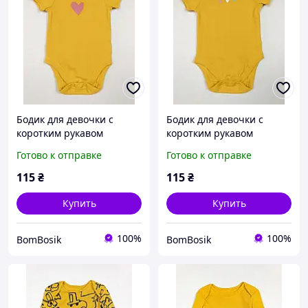
Бодик для девочки с
Бодик для девочки с
коротким рукавом
коротким рукавом
George, First size (50-56см)
George, First size (50-56см)
Готово к отправке
Готово к отправке
115
₴
115
₴
Купить
Купить
100%
100%
BomBosik
BomBosik