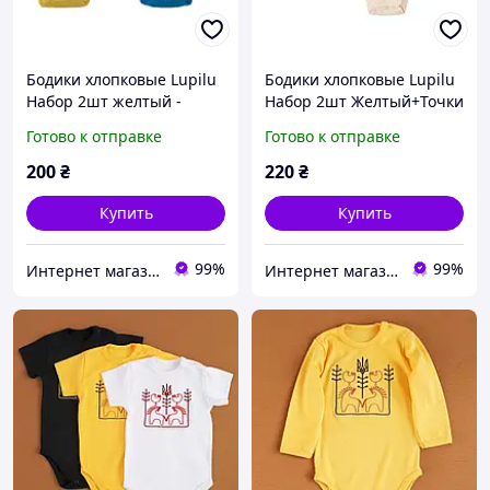
Бодики хлопковые Lupilu
Бодики хлопковые Lupilu
Набор 2шт желтый -
Набор 2шт Желтый+Точки
Размер (50/56, 62/68,
- Размер (62/68, 74/80,
Готово к отправке
Готово к отправке
74/80, 86/92) 62/68
86/92) 86/92)
200
₴
220
₴
Купить
Купить
99%
99%
Интернет магазин "Берегиня". Все для Мамы и Малыша
Интернет магазин "Берегиня". Все для Мамы и Малыша