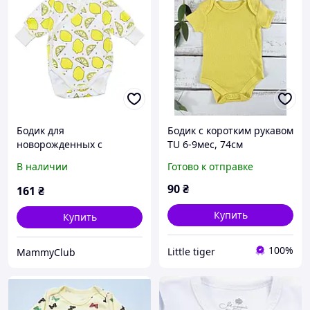
Бодик для
Бодик с коротким рукавом
новорожденных с
TU 6-9мес, 74см
длинным рукавом Minikin
В наличии
Готово к отправке
I Like 0-3 месяца Желтый
2010203 56
90
₴
161
₴
Купить
Купить
100%
Little tiger
MammyClub