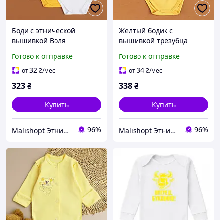
Боди с этнической
Желтый бодик с
вышивкой Воля
вышивкой трезубца
современная вышиванка
лошадок и птиц
Готово к отправке
Готово к отправке
для младенцев черное
патриотический
белое желтое боди 62 68
орнамент интерлок 62 68
32
34
от
₴
/мес
от
₴
/мес
74 80 86 92
74 80 86 92
323
₴
338
₴
Купить
Купить
96%
96%
Malishopt Этническая одежда и головные уборы, все для крещения
Malishopt Этническая одежда и головные уборы, все для крещения