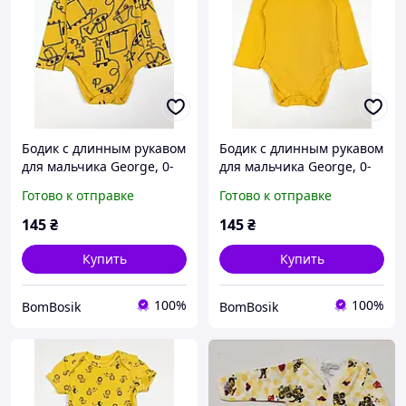
Бодик с длинным рукавом
Бодик с длинным рукавом
для мальчика George, 0-
для мальчика George, 0-
3м (56-62cм)
3м (56-62cм)
Готово к отправке
Готово к отправке
145
₴
145
₴
Купить
Купить
100%
100%
BomBosik
BomBosik