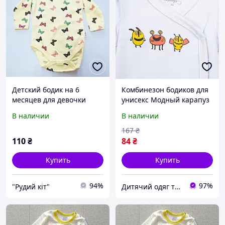
Детский бодик на 6
Комбинезон бодиков для
месяцев для девочки
унисекс Модный карапуз
Турция
301-00072 белый +
В наличии
В наличии
желтый 56 см (1 мiс.)
167
₴
110
₴
84
₴
Купить
Купить
94%
97%
"Рудий кіт"
Дитячий одяг та текстиль Trendy Tot