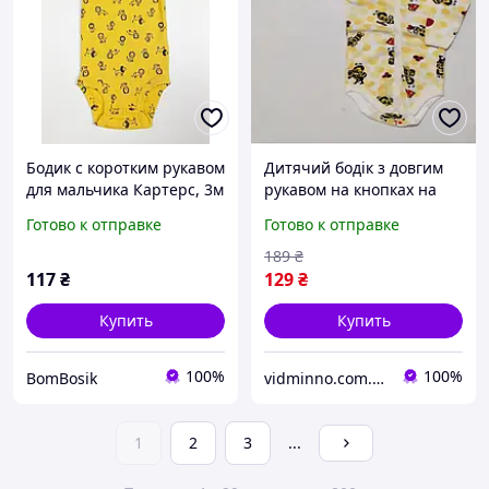
Бодик с коротким рукавом
Дитячий бодік з довгим
для мальчика Картерс, 3м
рукавом на кнопках на
(55-61см)
дівчинку р.68 - 3-6 місяців
Готово к отправке
Готово к отправке
189
₴
117
₴
129
₴
Купить
Купить
100%
100%
BomBosik
vidminno.com.ua - відмінний одяг для всієї родини
1
2
3
...