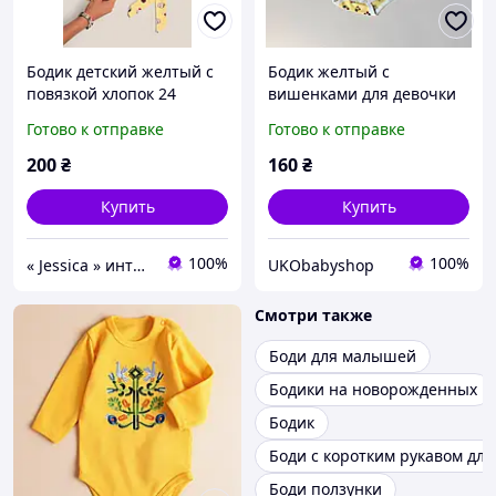
Бодик детский желтый с
Бодик желтый с
повязкой хлопок 24
вишенками для девочки
0-24 месяца
Готово к отправке
Готово к отправке
200
₴
160
₴
Купить
Купить
100%
100%
« Jessica » интернет - магазин товаров для всех
UKObabyshop
Смотри также
Боди для малышей
Бодики на новорожденных
Бодик
Боди с коротким рукавом дл
Боди ползунки