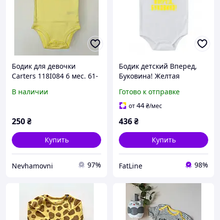
Бодик для девочки
Бодик детский Вперед,
Carters 118I084 6 мес. 61-
Буковина! Желтая
67 см Желтый
В наличии
Готово к отправке
44
от
₴
/мес
250
₴
436
₴
Купить
Купить
97%
98%
Nevhamovni
FatLine