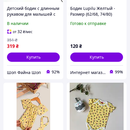
Детский бодик с длинным
Бодик Lupilu Желтый -
рукавом для малышей с
Размер (62/68, 74/80)
принтом Твити, Murat
62/68
В наличии
Готово к отправке
Baby (Желтый, 12м, 86 см)
32
от
₴
/мес
351
₴
319
₴
120
₴
Купить
Купить
92%
99%
Шоп Файна Шоп
Интернет магазин "Берегиня". Все для Мамы и Малыша