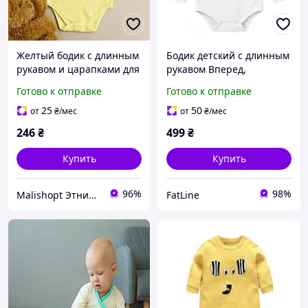
Желтый бодик с длинным
Бодик детский с длинным
рукавом и царапками для
рукавом Вперед,
новорожденных с
Буковина! Желтая
Готово к отправке
Готово к отправке
наружными швами 56 62
25
50
от
₴
/мес
от
₴
/мес
246
₴
499
₴
Купить
Купить
96%
98%
Malishopt Этническая одежда и головные уборы, все для крещения
FatLine