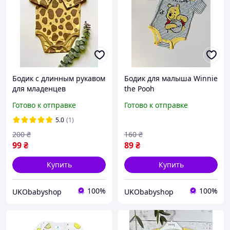
Бодик с длинным рукавом
Бодик для малыша Winnie
для младенцев
the Pooh
Готово к отправке
Готово к отправке
5.0
(1)
200
₴
160
₴
99
₴
89
₴
Купить
Купить
100%
100%
UKObabyshop
UKObabyshop