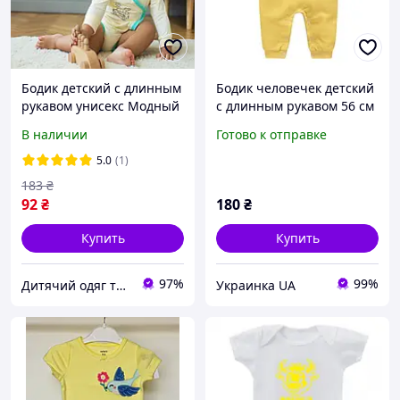
Бодик детский с длинным
Бодик человечек детский
рукавом унисекс Модный
с длинным рукавом 56 см
карапуз 303-00059
6-12 мес yellow
В наличии
Готово к отправке
желтый 62 см (3 мiс.)
5.0
(1)
183
₴
92
₴
180
₴
Купить
Купить
97%
99%
Дитячий одяг та текстиль Trendy Tot
Украинка UA