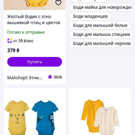
Боди-майка для новорожден
Боди младенцев
Жёлтый бодик с этно
вышивкой птиц и цветов
Боди для малышей белые
для ребёнка размеры 56
Готово к отправке
Боди для малыша спицами
62 68 74 80 86 92
38
от
₴
/мес
Боди для малышей черном
379
₴
Купить
96%
Malishopt Этническая одежда и головные уборы, все для крещения