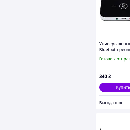
Универсальны
Bluetooth реси
аудио приемни
Готово к отпра
передатчик зв
Vikefon BT-B6 A
мм для авто
340
₴
телевизора на
Купит
Выгода шоп