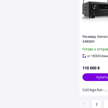
Ресивер Denon
X4800H
Готово к отпра
18333
от
₴
/ме
110 000
₴
Купит
CLICKgo.fun- интернет магазин
1
2