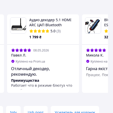
Aудио декодер 5.1 HDMI
Blue
ARC ЦАП Bluetooth
ESSA
оптический SPDIF
Audio
5.0
(3)
конвертер звука в
3.5 
1 799
₴
320
аналоговый 3x3.5мм с
Блютуз
08.05.2026
05.
Павел Л.
Микола К.
Куплено на Prom.ua
Куплено на Pr
Отличный декодер,
Гарна якість з
рекомендую.
Працює. Поки 
Преимущества
Работает что в режиме блютуз что
на кабеле опте не чем практически
не отличается качество.
Iptv
Usb порт
Усилитель для колонок