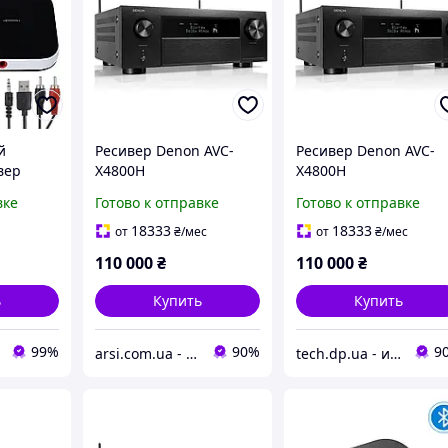
й
Ресивер Denon AVC-
Ресивер Denon AVC-
вер
X4800H
X4800H
к
вке
Готово к отправке
Готово к отправке
ука
UX 3.5
18333
18333
от
₴
/мес
от
₴
/мес
110 000
₴
110 000
₴
ушников
ь
Купить
Купить
99%
90%
9
arsi.com.ua - магазин техники
tech.dp.ua - интернет магазин