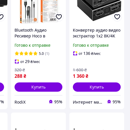
Bluetooth Аудио
Конвертер аудио видео
Ресивер Hoco в
экстрактор 1x2 8K/4K
Машину Блютуз
EDID EZCOO HDMI
Готово к отправке
Готово к отправке
Ресивер
Audio Extractor
Автомобильный с AUX
136
5.0
(1)
от
₴
/мес
Audio Receiver в Авто
29
от
₴
/мес
320
₴
1 600
₴
288
₴
1 360
₴
Купить
Купить
7%
95%
95%
RodiX
Интернет магазин «Централь»