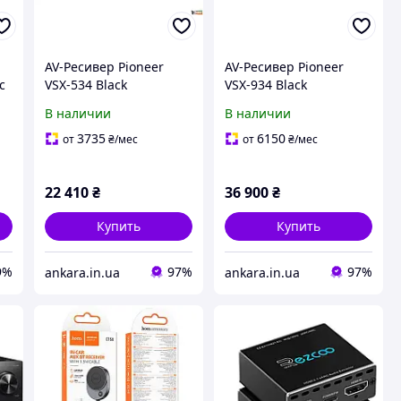
AV-Ресивер Pioneer
AV-Ресивер Pioneer
c
VSX-534 Black
VSX-934 Black
В наличии
В наличии
3735
6150
от
₴
/мес
от
₴
/мес
22 410
₴
36 900
₴
Купить
Купить
9%
97%
97%
ankara.in.ua
ankara.in.ua