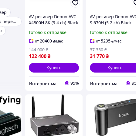
вер
AV-ресивер Denon AVC-
AV-ресивер Denon AV
Bluetooth аудио передатчик
X4800H 8K (9.4 сh) Black
S 670H (5.2 сh) Black
(art.242365)
(art.244565)
р
Готово к отправке
Готово к отправке
20400
5295
от
₴
/мес
от
₴
/мес
144 000
₴
37 350
₴
122 400
₴
31 770
₴
Купить
Купить
95%
9
Интернет-магазин Music Hall
Интернет-магазин Music Hall