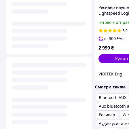
Ресивер науш
Lightspeed Log
Pro X 2 Wireles
Готово к отпра
Headset black
5.0
300
от
₴
/мес
2 999
₴
Купит
VIDITEK Engineering Group
Смотри также
Bluetooth AUX
Aux bluetooth 
Ресивер
Wir