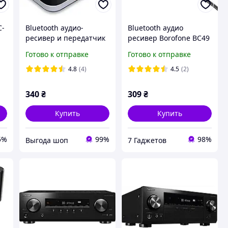
C-
Bluetooth аудио-
Bluetooth аудио
ресивер и передатчик
ресивер Borofone BC49
звука Vikefon BT-B6
June (USB-A)
Готово к отправке
Готово к отправке
4.8
(4)
4.5
(2)
340
₴
309
₴
Купить
Купить
5%
99%
98%
Выгода шоп
7 Гаджетов