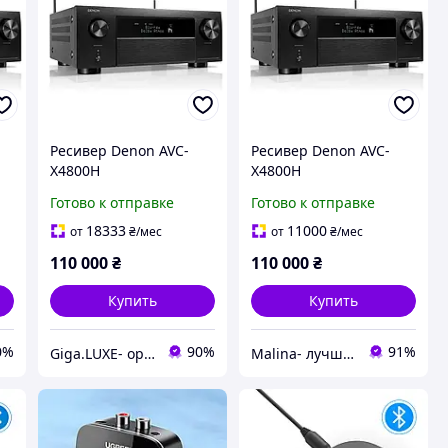
Ресивер Denon AVC-
Ресивер Denon AVC-
X4800H
X4800H
Готово к отправке
Готово к отправке
18333
11000
от
₴
/мес
от
₴
/мес
110 000
₴
110 000
₴
Купить
Купить
0%
90%
91%
Giga.LUXE- оригинальная техника
Malina- лучшая техника в наличии