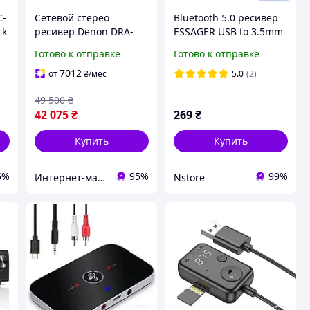
C-
Сетевой стерео
Bluetooth 5.0 ресивер
ck
ресивер Denon DRA-
ESSAGER USB to 3.5mm
900H Silver (art.244819)
Aux Adapter Car
Готово к отправке
Готово к отправке
микрофон|свободные
руки
7012
от
₴
/мес
5.0
(2)
49 500
₴
42 075
₴
269
₴
Купить
Купить
5%
95%
99%
Интернет-магазин Music Hall
Nstore