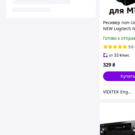
Ресивер non-Un
NEW Logitech 
(CU0019 CU002
Готово к отпра
5.0
33
от
₴
/мес
329
₴
Купит
VIDITEK Engineering Group