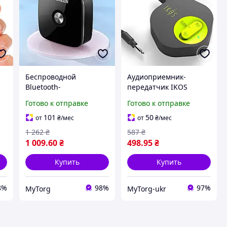
Беспроводной
Аудиоприемник-
Bluetooth-
передатчик IKOS
аудиоприемник
Bluetooth 5.0 AUX 3.5-
Готово к отправке
Готово к отправке
UGREEN CM123
мм Черный
Чёрный
101
50
от
₴
/мес
от
₴
/мес
1 262
₴
587
₴
1 009
.60
₴
498
.95
₴
Купить
Купить
8%
98%
97%
MyTorg
MyTorg-ukr