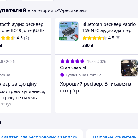
упателей
в категории «AV-ресиверы»
tooth аудио ресивер
Bluetooth ресивер Vaorlo
fone BC49 June (USB-
T59 NFC аудио адаптер,
Bluetooth 5.3, приемник,
4.5
(2)
4.5
(8)
ресивер aux, RCA , USB
₴
330
₴
флешка
.07.2026
19.05.2026
Станіслав М.
rom.ua
Куплено на Prom.ua
еєр за цю ціну
Хороший ресівер. Вписався в
інтер'єр.
кому треку зупинився,
а треку не пам'ятає
атку).
е
Адаптер для беспроводной зарядки
Ламповые усилители