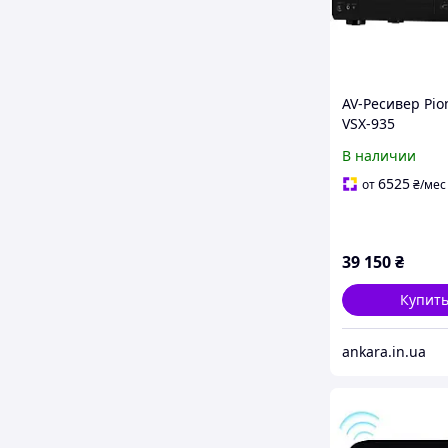
AV-Ресивер Pio
VSX-935
В наличии
6525
от
₴
/мес
39 150
₴
Купит
ankara.in.ua