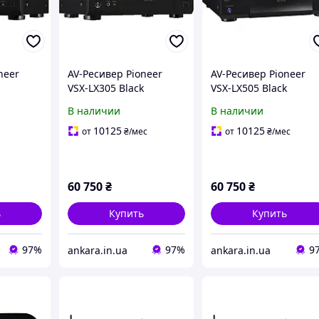
neer
AV-Ресивер Pioneer
AV-Ресивер Pioneer
VSX-LX305 Black
VSX-LX505 Black
В наличии
В наличии
10125
10125
от
₴
/мес
от
₴
/мес
60 750
₴
60 750
₴
ь
Купить
Купить
97%
97%
9
ankara.in.ua
ankara.in.ua