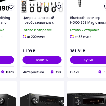
ifying
Цифро-аналоговый
Bluetooth-ресивер
Nano
преобразователь с
HOCO E58 Magic musi
1)
аккумулятором 6в1 HiFi
car AUX BT receiver
вке
Готово к отправке
Готово к отправке
DAC X35 Bluetooth
Black
ресивер, Toslink, USB,
200
38
(3)
от
₴
/мес
от
₴
/мес
RCA, AUX + пульт
1 199
₴
381
.81
₴
ь
Купить
Купить
100%
98%
9
Интернет-магазин «Gadgetarium»
Oleks