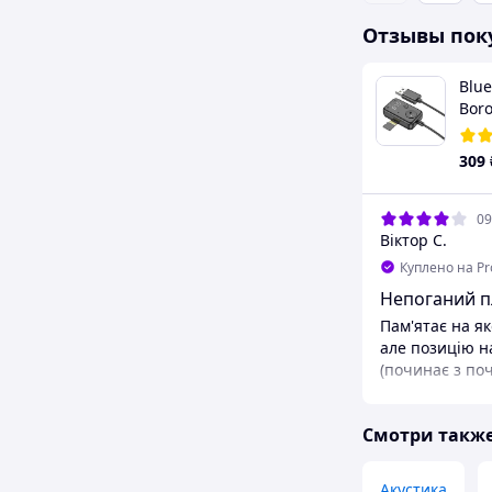
Отзывы пок
Blue
Boro
A)
309
09
Віктор С.
Куплено на P
Непоганий пл
Пам'ятає на я
але позицію н
(починає з поч
Смотри такж
Акустика