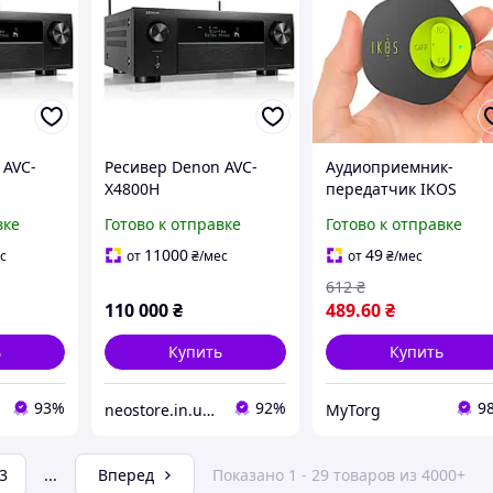
 AVC-
Ресивер Denon AVC-
Аудиоприемник-
X4800H
передатчик IKOS
Bluetooth 5.0 AUX 3.5-
вке
Готово к отправке
Готово к отправке
мм Черный
11000
49
с
от
₴
/мес
от
₴
/мес
612
₴
110 000
₴
489
.60
₴
ь
Купить
Купить
93%
92%
9
neostore.in.ua - интернет магазин
MyTorg
3
...
Вперед
Показано 1 - 29 товаров из 4000+