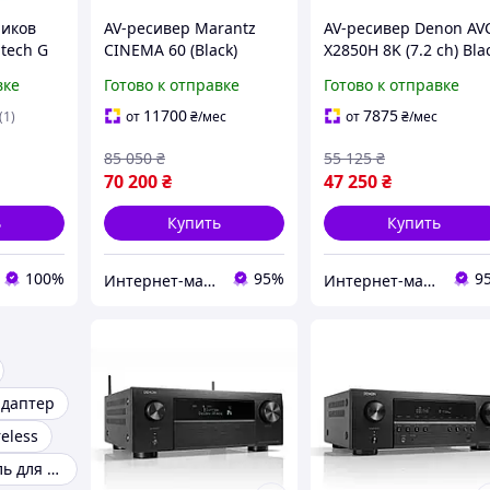
ников
AV-ресивер Marantz
AV-ресивер Denon AV
itech G
CINEMA 60 (Black)
X2850H 8K (7.2 сh) Bla
s
(art.242417)
(art.246940)
вке
Готово к отправке
Готово к отправке
11700
7875
(1)
от
₴
/мес
от
₴
/мес
85 050
₴
55 125
₴
70 200
₴
47 250
₴
ь
Купить
Купить
100%
95%
9
Интернет-магазин Music Hall
Интернет-магазин Music Hall
адаптер
eless
Аудио усилитель для колонок