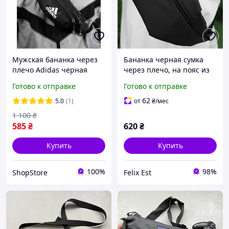
Мужская бананка через
Бананка черная сумка
плечо Adidas черная
через плечо, на пояс из
нейлона
Готово к отправке
Готово к отправке
62
5.0
(1)
от
₴
/мес
1 100
₴
585
₴
620
₴
Купить
Купить
100%
98%
ShopStore
Felix Est