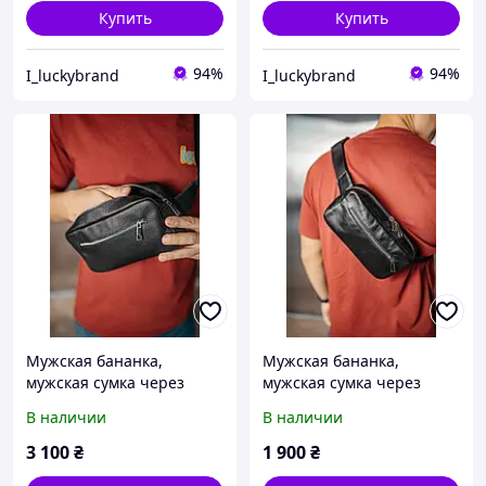
Купить
Купить
94%
94%
I_luckybrand
I_luckybrand
Мужская бананка,
Мужская бананка,
мужская сумка через
мужская сумка через
плечо из натуральной
плечо из натуральной
В наличии
В наличии
кожи, вместительная
кожи, вместительная
черная сумка на пояс
черная сумка на пояс
3 100
₴
1 900
₴