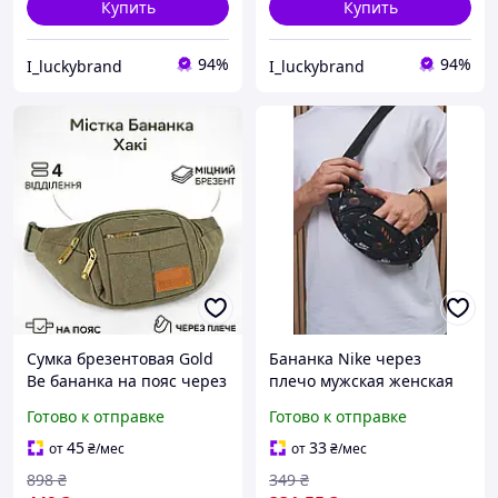
Купить
Купить
94%
94%
I_luckybrand
I_luckybrand
Сумка брезентовая Gold
Бананка Nike через
Be бананка на пояс через
плечо мужская женская
плечо голдби мужская 4
сумка на пояс Найк
Готово к отправке
Готово к отправке
отделения хаки
повседневная черная
45
33
от
₴
/мес
от
₴
/мес
898
₴
349
₴