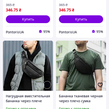
365
₴
365
₴
346
.75
₴
346
.75
₴
Купить
Купить
95%
95%
PontorisUA
PontorisUA
Нагрудная вместительная
Бананка тканевая черная
бананка через плече
через плечо сумка
Tokio сумка барсетка
поясная повседневная
Готово к отправке
Готово к отправке