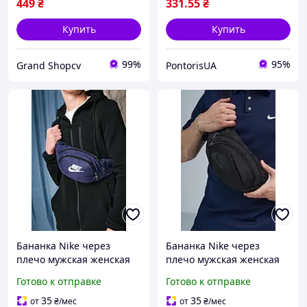
449
₴
331
.55
₴
Купить
Купить
99%
95%
Grand Shopcv
PontorisUA
Бананка Nike через
Бананка Nike через
плечо мужская женская
плечо мужская женская
сумка на пояс Найк
сумка на пояс с тремя
Готово к отправке
Готово к отправке
повседневная синяя
отделениями Найк
повседневная черная
35
35
от
₴
/мес
от
₴
/мес