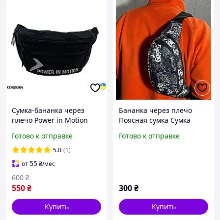
Сумка-бананка через
Бананка через плечо
плечо Power in Motion
Поясная сумка Сумка
Cordura 1000D Black для
через плечо
Готово к отправке
Готово к отправке
города
5.0
(1)
55
от
₴
/мес
600
₴
550
₴
300
₴
Купить
Купить