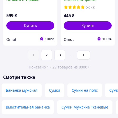
поясная черная из
городская
экокожи
5.0
(2)
599
₴
445
₴
Купить
Купить
100%
100%
Omut
Omut
1
2
3
...
Показано 1 - 29 товаров из 8000+
Смотри также
Бананка мужская
Сумки
Сумки на пояс
Сумк
Вместительная бананка
Сумки Мужские Тканевые