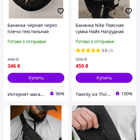
Бананка чёрная через
Бананка Nike Поясная
плечо текстильная
сумка Найк Нагрудная
подростковая Гарри
сумка через плечо nike
Готово к отправке
Готово к отправке
Поттер Harry Potter 28 ×
Бананка через плечо
17 см (II) 34194
Найк
5.0
(3)
446
₴
500
₴
346
₴
450
₴
Купить
Купить
96%
100%
Интернет-магазин "Korni"
Twenty six Thirty eight