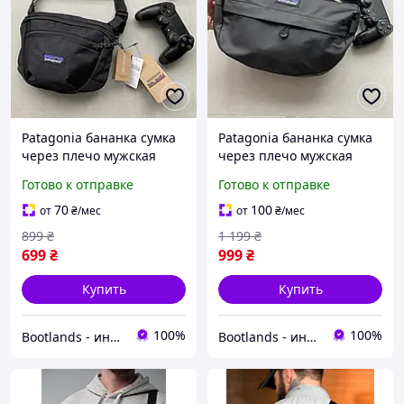
Patagonia бананка сумка
Patagonia бананка сумка
через плечо мужская
через плечо мужская
патагония черная.
патагония черная
Готово к отправке
Готово к отправке
Нагрудная сумка
водоотталкивающая.
Нагрудная сумка
70
100
от
₴
/мес
от
₴
/мес
899
₴
1 199
₴
699
₴
999
₴
Купить
Купить
100%
100%
Bootlands - интернет-магазин обуви и одежды
Bootlands - интернет-магазин обуви и одежды