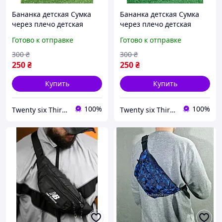
Бананка детская Сумка
Бананка детская Сумка
через плечо детская
через плечо детская
Поясная сумка бананка
Поясная сумка бананка
Готово к отправке
Готово к отправке
детская
детская
300
₴
300
₴
250
₴
250
₴
Купить
Купить
100%
100%
Twenty six Thirty eight
Twenty six Thirty eight