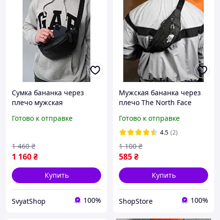
Сумка бананка через
Мужская бананка через
плечо мужская
плечо The North Face
кожаная,Нагрудная
черная
Готово к отправке
Готово к отправке
вместительная сумка из
кожи чорного цвета
4.5
(2)
12*27*7см
1 460
₴
1 100
₴
1 160
₴
585
₴
Купить
Купить
100%
100%
SvyatShop
ShopStore