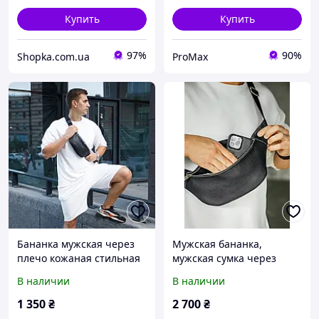
Купить
Купить
97%
90%
Shopka.com.ua
ProMax
Бананка мужская через
Мужская бананка,
плечо кожаная стильная
мужская сумка через
,сумка на пояс, черная
плечо из натуральной
В наличии
В наличии
кожи, вместительная
черная сумка на пояс
1 350
₴
2 700
₴