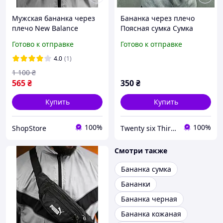
Мужская бананка через
Бананка через плечо
плечо New Balance
Поясная сумка Сумка
черная
через плечо
Готово к отправке
Готово к отправке
4.0
(1)
1 100
₴
565
₴
350
₴
Купить
Купить
100%
100%
ShopStore
Twenty six Thirty eight
Смотри также
Бананка сумка
Бананки
Бананка черная
Бананка кожаная