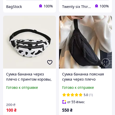
100%
100%
BagStock
Twenty six Thirty eight
Сумка бананка через
Сумка бананка поясная
плечо с принтом коровы,
сумка через плечо
поясная сумка унисекс,
унисекс черного цвета
Готово к отправке
Готово к отправке
кроссбоди с
регулируемым ремнем
5.0
(1)
55
от
₴
/мес
200
₴
100
₴
550
₴