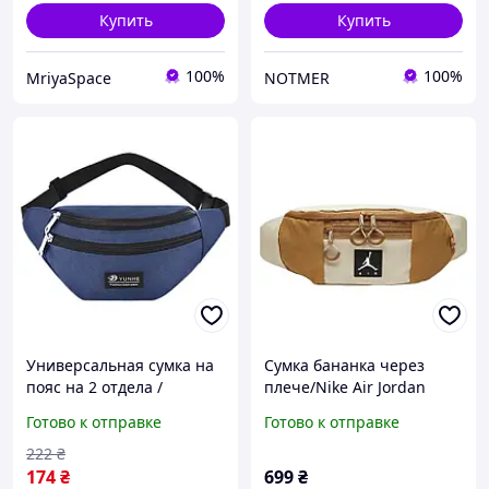
Купить
Купить
100%
100%
MriyaSpace
NOTMER
Универсальная сумка на
Сумка бананка через
пояс на 2 отдела /
плече/Nike Air Jordan
Мужская поясная сумка /
Sportswear
Готово к отправке
Готово к отправке
Бананка через плечо /
Бананка на пояс
222
₴
174
₴
699
₴