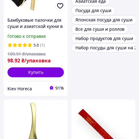
Азиатская еда
Посуда для суши
Японская посуда для суши
Бамбуковые палочки для
суши и азиатской кухни в
Все для суши и роллов
индивидуальной черной
Готово к отправке
Набор продуктов для суши
упаковке круглые (1/уп/50
шт)
5.0
(1)
Набор посуды для суши на 2
109
.91
₴/упаковка
98
.92
₴/упаковка
Купить
91%
Kiev Horeca