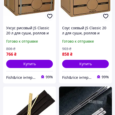
Уксус рисовый JS Classic
Соус соевый JS Classic 20
20 л для суши, роллов и
л для суши, роллов и
азиатской кухни
азиатской кухни
Готово к отправке
Готово к отправке
806
₴
903
₴
766
₴
858
₴
Купить
Купить
99%
99%
Fish&rice інтернет-магазин товарів для суші
Fish&rice інтернет-магазин товарів для суші