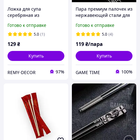
Ложка для супа
Пара премиум палочек из
серебряная из
нержавеющей стали для
нержавеющей стали
азиатской кухни с узором
Готово к отправке
Готово к отправке
REMY-DECOR восточный
Два Дракона
стиль азиатская кухня
5.0
(1)
5.0
(4)
129
₴
119
₴/пара
Купить
Купить
97%
100%
REMY-DECOR
GAME TIME