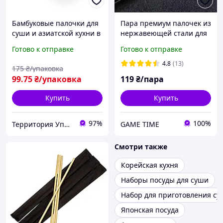
Бамбуковые палочки для
Пара премиум палочек из
суши и азиатской кухни в
нержавеющей стали для
красной индивидуальной
азиатской кухни с узором
Готово к отправке
Готово к отправке
упаковке круглые (1/
Дракона
уп/50/шт)
4.8
(13)
175
₴/упаковка
99
.75
₴/упаковка
119
₴/пара
Купить
Купить
97%
100%
Территория Упаковки
GAME TIME
Смотри также
Корейская кухня
Наборы посуды для суши
Набор для приготовления с
Японская посуда