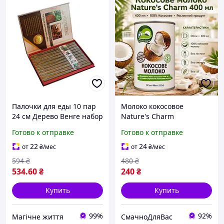
Палочки для еды 10 пар
Молоко кокосовое
24 см Дерево Венге набор
Nature's Charm
для суши и роллов,
растительное молоко без
Готово к отправке
Готово к отправке
азиатской кухни
сахара 400 мл
Натуральное
22
24
от
₴
/мес
от
₴
/мес
растительное молоко для
594
₴
480
₴
азиатской кухни и выпечк
534
.60
₴
240
₴
Купить
Купить
99%
92%
Магічне життя
СмачноДляВас