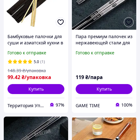
Бамбуковые палочки для
Пара премиум палочек из
суши и азиатской кухни в
нержавеющей стали для
черной индивидуальной
азиатской кухни с узором
Готово к отправке
Готово к отправке
упаковке круглые (50 шт
Спокойствия
уп)
5.0
(1)
148
.39
₴/упаковка
99
.42
₴/упаковка
119
₴/пара
Купить
Купить
97%
100%
Территория Упаковки
GAME TIME