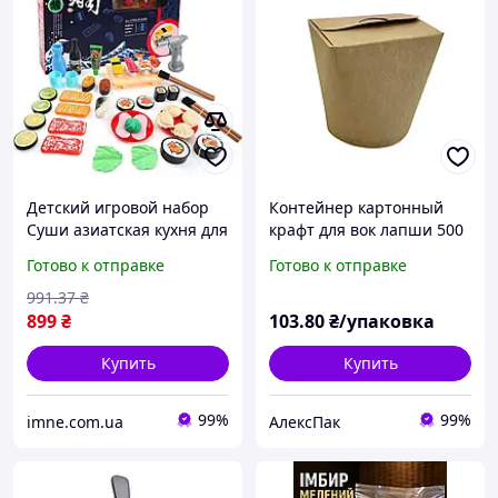
Детский игровой набор
Контейнер картонный
Суши азиатская кухня для
крафт для вок лапши 500
сюжетно ролевых игр в
мл 50 шт коробка для
Готово к отправке
Готово к отправке
шеф повара ресторана 48
азиатской кухни
предметов Горелка
991
.37
₴
899
₴
103
.80
₴/упаковка
Купить
Купить
99%
99%
imne.com.ua
АлексПак