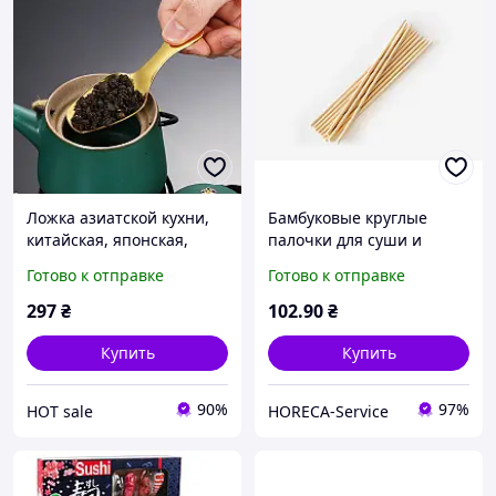
Ложка азиатской кухни,
Бамбуковые круглые
китайская, японская,
палочки для суши и
корейская утолщенная
азиатской кухни в белой
Готово к отправке
Готово к отправке
крепкая портативная
индивидуальной
ложка для чая, сахара, со
упаковке круглые
297
₴
102
.90
₴
Купить
Купить
90%
97%
HOT sale
HORECA-Service