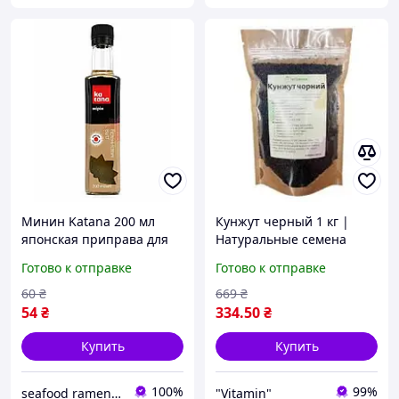
Минин Katana 200 мл
Кунжут черный 1 кг |
японская приправа для
Натуральные семена
маринадов, соусов и
черного кунжута для
Готово к отправке
Готово к отправке
блюд азиатской кухни
суши, выпечки, салатов и
азиатской кухни
60
₴
669
₴
54
₴
334
.50
₴
Купить
Купить
100%
99%
seafood ramen market
"Vitamin"