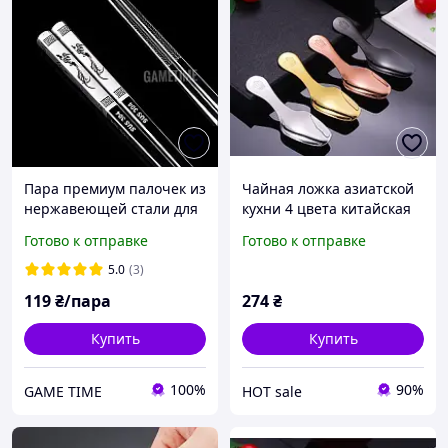
Пара премиум палочек из
Чайная ложка азиатской
нержавеющей стали для
кухни 4 цвета китайская
азиатской кухни с узором
японская корейская
Готово к отправке
Готово к отправке
Феникс
утолщенная портативная
ложка для чая кофе
5.0
(3)
119
₴/пара
274
₴
Купить
Купить
100%
90%
GAME TIME
HOT sale