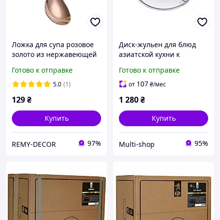
Ложка для супа розовое
Диск-жульен для блюд
золото из нержавеющей
азиатской кухни к
стали REMY-DECOR
кухонному комбайну
Готово к отправке
Готово к отправке
восточный стиль
00460135, 00463689,
азиатская кухня
00573025 (MUZ45AG1)
107
5.0
(1)
от
₴
/мес
Bosch
129
₴
1 280
₴
Купить
Купить
97%
95%
REMY-DECOR
Multi-shop