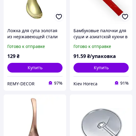
Ложка для супа золотая
Бамбуковые палочки для
из нержавеющей стали
суши и азиатской кухни в
REMY-DECOR восточный
красной индивидуальной
Готово к отправке
Готово к отправке
стиль азиатская кухня
упаковке круглые (1/
уп/50/шт)
129
₴
91
.59
₴/упаковка
Купить
Купить
97%
91%
REMY-DECOR
Kiev Horeca