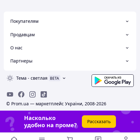
Покупателям
Продавцам
О нас
Партнеры
Тема
-
светлая
BETA
© Prom.ua — маркетплейс України, 2008-2026
Насколько
Рассказать
удобно на проме?