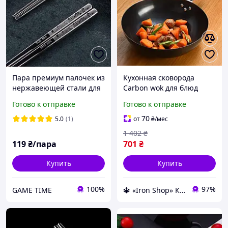
Пара премиум палочек из
Кухонная сковорода
нержавеющей стали для
Carbon wok для блюд
азиатской кухни с узором
азиатской кухни глубокая
Готово к отправке
Готово к отправке
цветка Лотоса
для дома огня для
тушения с легким уходом
70
5.0
(1)
от
₴
/мес
1 402
₴
119
₴/пара
701
₴
Купить
Купить
100%
97%
GAME TIME
🔱 «Iron Shop» Компетентность! Качество товара! Быстрая отправка! ✅