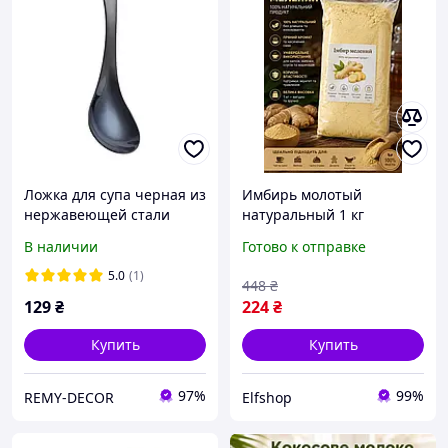
Ложка для супа черная из
Имбирь молотый
нержавеющей стали
натуральный 1 кг
REMY-DECOR восточный
ароматная пряность
В наличии
Готово к отправке
стиль азиатская кухня
премиум для выпечки,
напитков, маринадов и
5.0
(1)
448
₴
азиатской кухни
129
₴
224
₴
Купить
Купить
97%
99%
REMY-DECOR
Elfshop