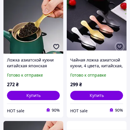
Ложка азиатской кухни
Чайная ложка азиатской
китайская японская
кухни, 4 цвета, китайская,
корейская утолщенная
японская, корейская
Готово к отправке
Готово к отправке
прочная портативная
утолщенная портативная
ложка для чая сахара
ложка для чая, ко
272
₴
299
₴
соли
Купить
Купить
90%
90%
HOT sale
HOT sale