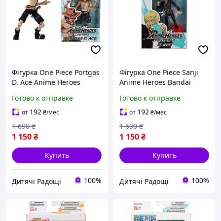
Фігурка One Piece Portgas
Фігурка One Piece Sanji
D. Ace Anime Heroes
Anime Heroes Bandai
Bandai
Готово к отправке
Готово к отправке
192
192
от
₴
/мес
от
₴
/мес
1 690
₴
1 690
₴
1 150
₴
1 150
₴
Купить
Купить
100%
100%
Дитячі Радощі
Дитячі Радощі