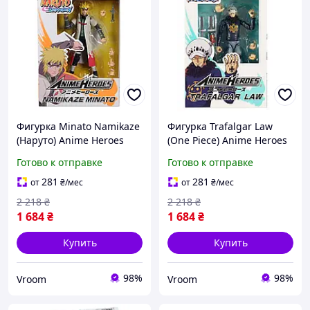
Фигурка Minato Namikaze
Фигурка Trafalgar Law
(Наруто) Anime Heroes
(One Piece) Anime Heroes
Bandai 36905
Bandai 36937
Готово к отправке
Готово к отправке
281
281
от
₴
/мес
от
₴
/мес
2 218
₴
2 218
₴
1 684
₴
1 684
₴
Купить
Купить
98%
98%
Vroom
Vroom