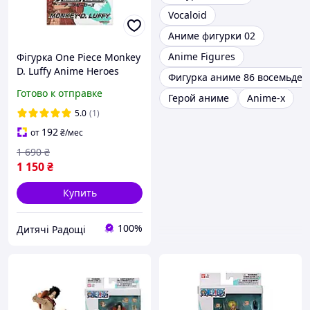
Vocaloid
Аниме фигурки 02
Anime Figures
Фігурка One Piece Monkey
D. Luffy Anime Heroes
Фигурка аниме 86 восемьдес
Bandai
Готово к отправке
Герой аниме
Anime-x
5.0
(1)
192
от
₴
/мес
1 690
₴
1 150
₴
Купить
100%
Дитячі Радощі