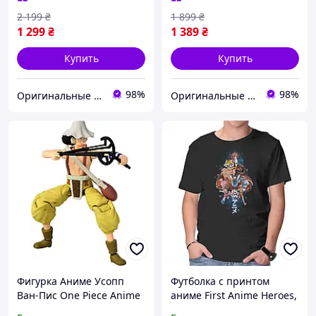
2 199
₴
1 899
₴
1 299
₴
1 389
₴
Купить
Купить
98%
98%
Оригинальные игрушки из Америки и Японии
Оригинальные игрушки из Америки и Японии
Фигурка Аниме Усопп
Футболка с принтом
Ван-Пис One Piece Anime
аниме First Anime Heroes,
Heroes Usopp Bandai
Черный, XS