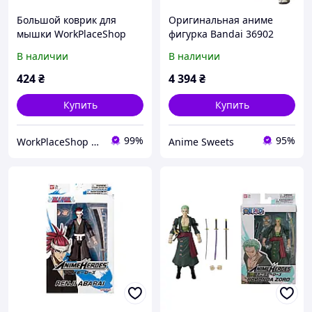
Большой коврик для
Оригинальная аниме
мышки WorkPlaceShop
фигурка Bandai 36902
Anime Gintama All Heroes
Anime Heroes-Naruto
В наличии
В наличии
15cm Uchiha Sasuke-
Action Figures
424
₴
4 394
₴
Купить
Купить
99%
95%
WorkPlaceShop - Студія настільних покриттів
Anime Sweets