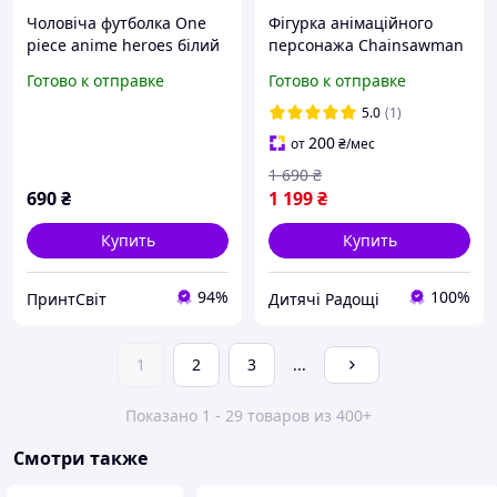
Чоловіча футболка One
Фігурка анімаційного
piece anime heroes білий
персонажа Chainsawman
XS
Людина-бензопила Anime
Готово к отправке
Готово к отправке
Heroes
5.0
(1)
200
от
₴
/мес
1 690
₴
690
₴
1 199
₴
Купить
Купить
94%
100%
ПринтСвіт
Дитячі Радощі
1
2
3
...
Показано 1 - 29 товаров из 400+
Смотри также