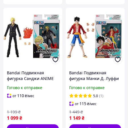
Bandai Подвижная
Bandai Подвижная
фигурка Санджи ANIME
фигурка Манки Д. Луффи
HEROES (Sanji) из аниме
ANIME HEROES (Monkey D.
Готово к отправке
Готово к отправке
One Piece / Ван Пис
Luffy) из аниме One Piece
(100258.4)
/ Ван Пис (100258.3)
110
от
₴
/мес
5.0
(1)
115
от
₴
/мес
1 199
₴
1 449
₴
1 099
₴
1 149
₴