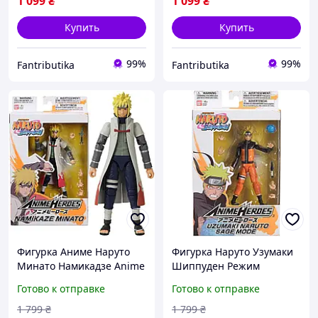
1 099
₴
1 099
₴
Купить
Купить
99%
99%
Fantributika
Fantributika
Фигурка Аниме Наруто
Фигурка Наруто Узумаки
Минато Намикадзе Anime
Шиппуден Режим
Heroes Namikaze Minato
Мудреца Anime Naruto
Готово к отправке
Готово к отправке
Bandai 36905
Uzumaki Sage Mode
Bandai 36907
1 799
₴
1 799
₴