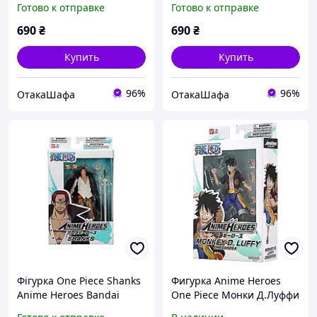
Готово к отправке
Готово к отправке
690
₴
690
₴
Купить
Купить
96%
96%
ОтакаШафа
ОтакаШафа
Фігурка One Piece Shanks
Фигурка Anime Heroes
Anime Heroes Bandai
One Piece Монки Д.Луффи
(12387)