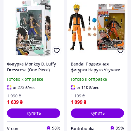
Фигурка Monkey D. Luffy
Bandai Подвижная
Dressrosa (One Piece)
фигурка Наруто Узумаки
Anime Heroes Bandai
ANIME HEROES (Naruto
Готово к отправке
Готово к отправке
37007
Uzumaki) из аниме
Наруто / Naruto
273
110
от
₴
/мес
от
₴
/мес
1 990
₴
1 199
₴
1 639
₴
1 099
₴
Купить
Купить
98%
99%
Vroom
Fantributika