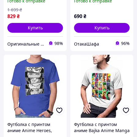
Готово к отправке
Готово к отправке
37005
1 699
₴
829
₴
690
₴
Купить
Купить
98%
96%
Оригинальные игрушки из Америки и Японии
ОтакаШафа
Футболка с принтом
Футболка с принтом
аниме Anime Heroes,
аниме Bajka Anime Manga
Синий, XS
Heroes, Белый, XS