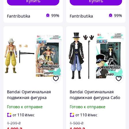
Купить
Купить
99%
99%
Fantributika
Fantributika
Bandai Оригинальная
Bandai Оригинальная
подвижная фигурка
подвижная фигурка Сабо
Усопп (Usopp) ANIME
(Sabo) ANIME HEROES из
Готово к отправке
Готово к отправке
HEROES из аниме Ван Пис
аниме Ван Пис / One
/ One Piece
Piece
110
110
от
₴
/мес
от
₴
/мес
1 299
₴
1 500
₴