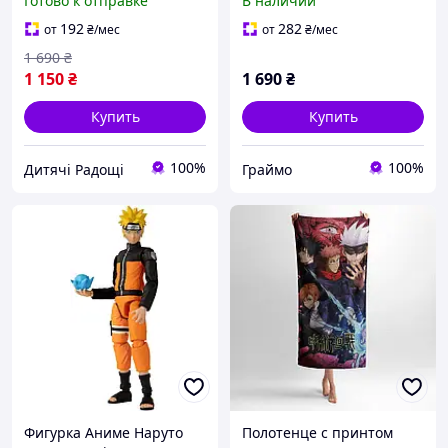
Готово к отправке
В наличии
192
282
от
₴
/мес
от
₴
/мес
1 690
₴
1 150
₴
1 690
₴
Купить
Купить
100%
100%
Дитячі Радощі
Граймо
Фигурка Аниме Наруто
Полотенце с принтом