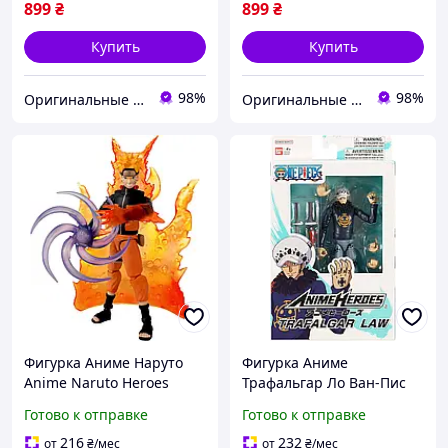
899
₴
899
₴
Купить
Купить
98%
98%
Оригинальные игрушки из Америки и Японии
Оригинальные игрушки из Америки и Японии
Фигурка Аниме Наруто
Фигурка Аниме
Anime Naruto Heroes
Трафальгар Ло Ван-Пис
Beyond Bandai 37711
One Piece Anime Heroes
Готово к отправке
Готово к отправке
Trafalgar Law Bandai
36937
216
232
от
₴
/мес
от
₴
/мес