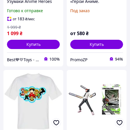
Узумаки Anime Heroes
«Герои Аниме.
Naruto Uzumaki Bandai
Магическая битва. Anime
Готово к отправке
Под заказ
36901 оригинал
Heroes. Jujutsu Kaisen»
183
от
₴
/мес
1 999
₴
1 099
₴
от
580
₴
Купить
Купить
100%
94%
Best💙💛Toys - интернет-магазин
PromoZP