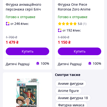
Фігурка анімаційного
Фігурка One Piece
персонажа серії Бліч
Roronoa Zoro Anime
"Ренджі". Ігровий набір
Heroes Bandai
Готово к отправке
Готово к отправке
ТМ "Anime Heroes"
246
от
₴
/мес
5.0
(1)
192
от
₴
/мес
1 700
₴
1 690
₴
1 479
₴
1 150
₴
Купить
Купить
100%
100%
Дитячі Радощі
Дитячі Радощі
Смотри также
Аниме фигурки
Anime figure
Аниме фигурка 18
Фигурка микаса