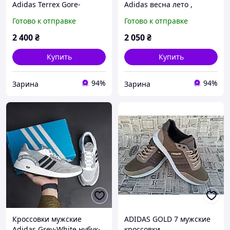
Adidas Terrex Gore-
Adidas весна лето ,
Tex.молодежные
Адидас сеточка, весна-
Готово к отправке
Готово к отправке
кроссовки Адидас Терекс
лето
весна-лето -осень
2 400
₴
2 050
₴
Купить
Купить
94%
94%
Зарина
Зарина
Кроссовки мужские
ADIDAS GOLD 7 мужские
Adidas Grey-White нубук-
кроссовки