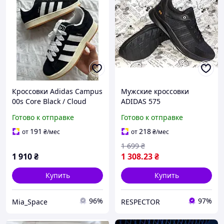
Кроссовки Adidas Campus
Мужские кроссовки
00s Core Black / Cloud
ADIDAS 575
White / Off White черные
Готово к отправке
Готово к отправке
с белым 36-40 дутые
191
218
от
₴
/мес
от
₴
/мес
1 699
₴
1 910
₴
1 308
.23
₴
Купить
Купить
96%
97%
Mia_Space
RESPECTOR