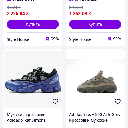
3 374
₴
2 176
₴
2 226
.84
₴
1 262
.08
₴
Купить
Купить
99%
99%
Style House
Style House
Мужские кроссовки
Adidas Yeezy 500 Ash Grey
Adidas x Raf Simons
Кроссовки мужские
Ozweego 3 Purple Black
женские серые