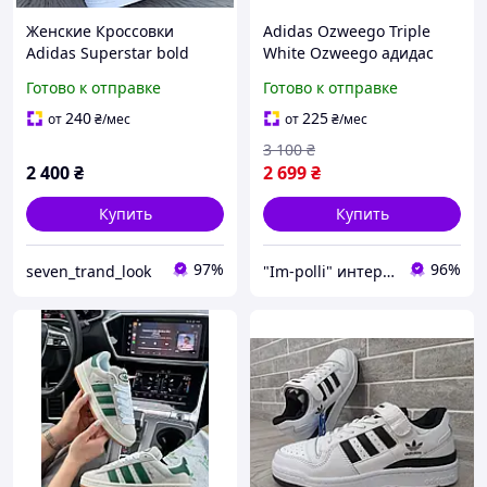
Женские Кроссовки
Adidas Ozweego Triple
Adidas Superstar bold
White Ozweego адидас
white, Суперстар черно-
белые кроссовки женские
Готово к отправке
Готово к отправке
белые, кроссовки адидас
и мужские
36-40
240
225
от
₴
/мес
от
₴
/мес
3 100
₴
2 400
₴
2 699
₴
Купить
Купить
97%
96%
seven_trand_look
"Im-polli" интернет-магазин