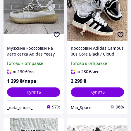
Мужские кроссовки на
Кроссовки Adidas Campus
лето сетка Adidas Yeezy
00s Core Black / Cloud
Boost 350 \ изи буст 350 \
White / Off White черные
Готово к отправке
Готово к отправке
изики \ 37
с белым
130
230
от
₴
/мес
от
₴
/мес
1 299
₴/пара
2 299
₴
Купить
Купить
97%
96%
_nata_shoes_
Mia_Space