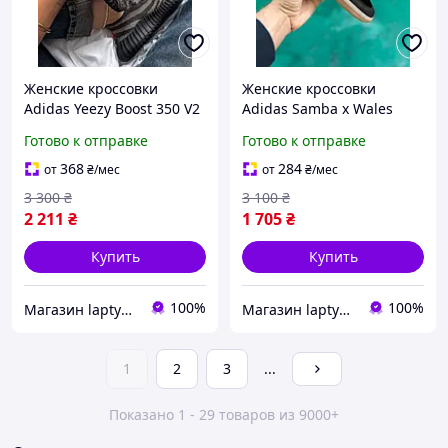
Женские кроссовки
Женские кроссовки
Adidas Yeezy Boost 350 V2
Adidas Samba x Wales
Carbone Beluga Reflective
Bonner Black White
Готово к отправке
Готово к отправке
368
284
от
₴
/мес
от
₴
/мес
3 300
₴
3 100
₴
2 211
₴
1 705
₴
Купить
Купить
100%
100%
Магазин laptyclub. Спортивная обувь
Магазин laptyclub. Спортивная обувь
1
2
3
...
Показано 1 - 29 товаров из 9000+