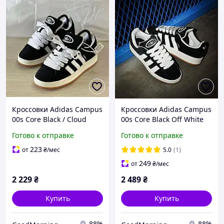
Кроссовки Adidas Campus
Кроссовки Adidas Campus
00s Core Black / Cloud
00s Core Black Off White
White / Off White черные
черные с белым 36-40
Готово к отправке
Готово к отправке
с белым 36-40
223
от
₴
/мес
5.0
(1)
249
от
₴
/мес
2 229
₴
2 489
₴
Купить
Купить
88%
88%