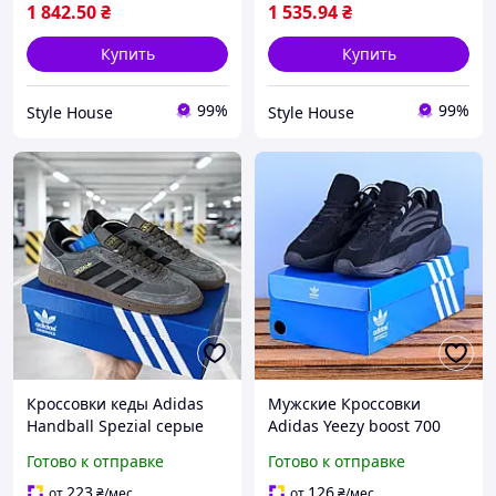
1 842
.50
₴
1 535
.94
₴
Купить
Купить
99%
99%
Style House
Style House
Кроссовки кеды Adidas
Мужские Кроссовки
Handball Spezial серые
Adidas Yeezy boost 700
41(26 см)
черные 41(26 см)
Готово к отправке
Готово к отправке
223
126
от
₴
/мес
от
₴
/мес