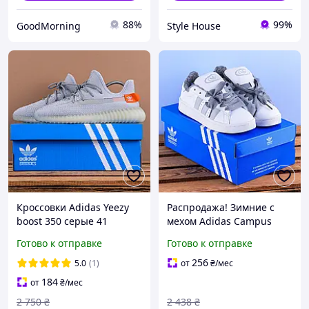
88%
99%
GoodMorning
Style House
Кроссовки Adidas Yeezy
Распродажа! Зимние с
boost 350 серые 41
мехом Adidas Campus
Кроссовки белые 37(23.5
Готово к отправке
Готово к отправке
см)
256
5.0
(1)
от
₴
/мес
184
от
₴
/мес
2 750
₴
2 438
₴