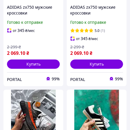
ADIDAS zx750 мужские
ADIDAS zx750 мужские
кроссовки
кроссовки
Готово к отправке
Готово к отправке
345
от
₴
/мес
5.0
(1)
345
от
₴
/мес
2 299
₴
2 299
₴
2 069
.10
₴
2 069
.10
₴
Купить
Купить
99%
99%
PORTAL
PORTAL