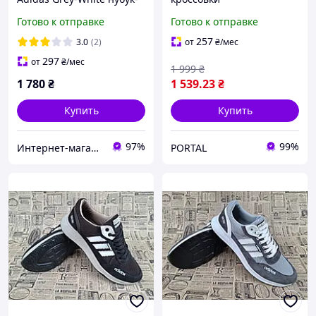
сетка
Готово к отправке
Готово к отправке
257
3.0
(2)
от
₴
/мес
297
от
₴
/мес
1 999
₴
1 780
₴
1 539
.23
₴
Купить
Купить
97%
99%
Интернет-магазин «Step Master»
PORTAL