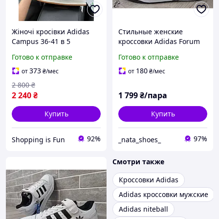
Жіночі кросівки Adidas
Стильные женские
Campus 36-41 в 5
кроссовки Adidas Forum
кольорах. Замшеві кеди
84 Low \ Адидас Форум 84
Готово к отправке
Готово к отправке
жіночі
\ 36
373
180
от
₴
/мес
от
₴
/мес
2 800
₴
2 240
₴
1 799
₴/пара
Купить
Купить
92%
97%
Shopping is Fun
_nata_shoes_
Смотри также
Кроссовки Adidas
Adidas кроссовки мужские
Adidas niteball