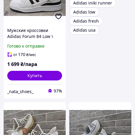
Adidas iniki runner
Adidas low
Adidas fresh
Adidas usa
Мужские кроссовки
Adidas Forum 84 Low \
Адидас Форум 84 \ 36
Готово к отправке
170
от
₴
/мес
1 699
₴/пара
Купить
97%
_nata_shoes_