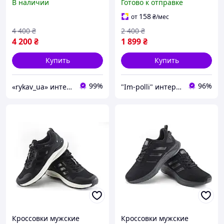
В наличии
Готово к отправке
B22539, адидас раф
симонс озвиго III
158
от
₴
/мес
4 400
₴
2 400
₴
4 200
₴
1 899
₴
Купить
Купить
99%
96%
«rykav_ua» интернет магазин одежды и обуви
"Im-polli" интернет-магазин
Кроссовки мужские
Кроссовки мужские