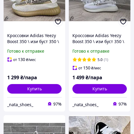
Кроссовки Adidas Yeezy
Кроссовки Adidas Yeezy
Boost 350 \ изи буст 350 \
Boost 350 \ изи буст 350 \
изики \ 37
изики \ 37
Готово к отправке
Готово к отправке
130
от
₴
/мес
5.0
(1)
150
от
₴
/мес
1 299
₴/пара
1 499
₴/пара
Купить
Купить
97%
97%
_nata_shoes_
_nata_shoes_