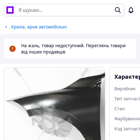
Крила, арки автомобільні
На жаль, товар недоступний. Переглянь товари
від інших продавців
Характе
Виробник
Тип запчас
Стан
Фарбуванн
Код запчас