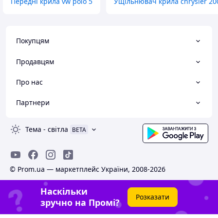
Передні крила vw polo 5
Ущільнювач крила chrysler 20
Покупцям
Продавцям
Про нас
Партнери
Тема
-
світла
BETA
© Prom.ua — маркетплейс України, 2008-2026
Наскільки
Розказати
зручно на Промі?