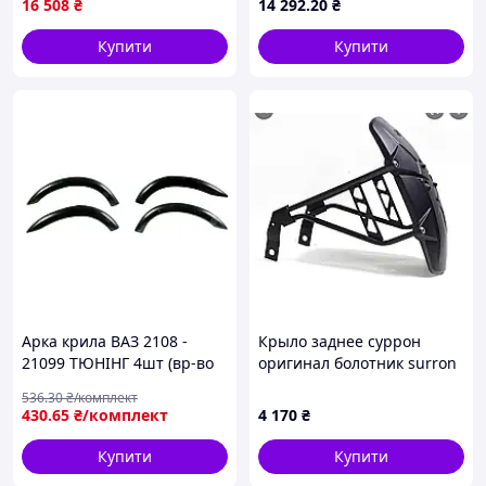
16 508
₴
14 292
.20
₴
AdBlue.
Купити
Купити
Арка крила ВАЗ 2108 -
Крыло заднее суррон
21099 ТЮНІНГ 4шт (вр-во
оригинал болотник surron
Завод) ПД 151293 ПІР
536
.30
₴/комплект
12631
430
.65
₴/комплект
4 170
₴
Купити
Купити