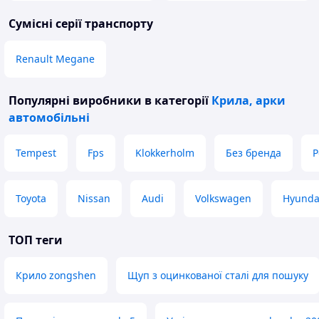
Сумісні серії транспорту
Renault Megane
Популярні виробники
в категорії
Крила, арки
автомобільні
Tempest
Fps
Klokkerholm
Без бренда
P
Toyota
Nissan
Audi
Volkswagen
Hyunda
ТОП теги
Крило zongshen
Щуп з оцинкованої сталі для пошуку