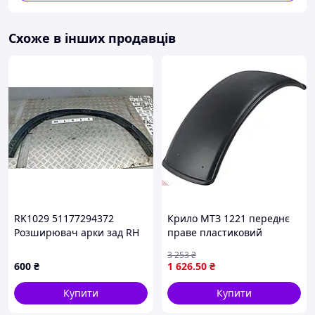
Схоже в інших продавців
RK1029 51177294372
Крило МТЗ 1221 переднє
Розширювач арки зад RH
праве пластиковий
BMW X5 F15 13-18
оригінал для трактора
3 253
₴
заміна деталі кузова
600
₴
1 626
.50
₴
Купити
Купити