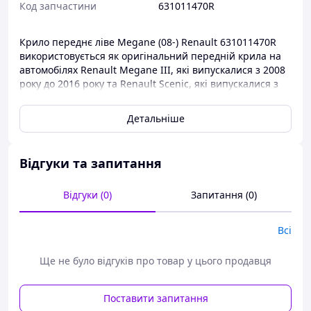
Код запчастини
631011470R
Крило переднє ліве Megane (08-) Renault 631011470R
використовується як оригінальний передній крила на
автомобілях Renault Megane III, які випускалися з 2008
року до 2016 року та Renault Scenic, які випускалися з
2008 року.
Детальніше
Кузові запчастини Renault мають дуже високі
показники якості, включно з високою якістю металу, а
також висока якість виготовлення.
Відгуки та запитання
Шанувані клієнти, якщо ви не знаєте оригінального
номера запчастини вашого автомобіля, настійно
Відгуки (0)
Запитання (0)
просимо вас, скидати vin код автомобіля й ми зможете
точно підібрати для вас необхідну запчастину.
Всі
Кузові запчастини ви завжди зможете придбати в
нашому інтернет-магазині за найдоступнішими цінами.
Ще не було відгуків про товар у цього продавця
Поставити запитання