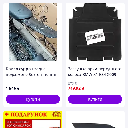
Крило суррон заднє
Заглушка арки переднього
подовжене Surron тюнінг
колеса BMW X1 E84 2009–
2015 ліва/права
872
₴
1 946
₴
749
.92
₴
Купити
Купити