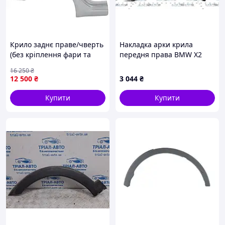
Крило заднє праве/чверть
Накладка арки крила
(без кріплення фари та
передня права BMW X2
клапана) Tesla Model 3
F39 18-23 структура,
16 250
₴
Highland 2024- (1910792-
зламані кріплення
12 500
₴
3 044
₴
SC-A)
51779491678
Купити
Купити