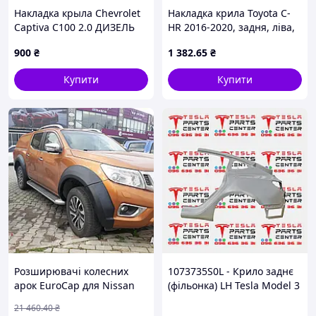
Накладка крыла Chevrolet
Накладка крила Toyota C-
Captiva C100 2.0 ДИЗЕЛЬ
HR 2016-2020, задня, ліва,
Z20S 2006 перед. лев. (б/у)
AVTM, 7560610010,
900
₴
1 382
.65
₴
187057521
Купити
Купити
Розширювачі колесних
1073735S0L - Крило заднє
арок EuroCap для Nissan
(фільонка) LH Tesla Model 3
Navara NP300 2016 і нові
21 460
.40
₴
стильні аксесуари без