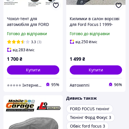
Чохол-тент для
Килимки в салон ворсові
автомобіля для FORD
для Ford Focus I 1999-
Focus (I, II, III) kombi
2004/Форд Фокус 1
Готово до відправки
Готово до відправки
Autovalom L2
Hatchback/Combi (CC2510)
250
3.3
(3)
від
₴
/міс
283
від
₴
/міс
1 700
₴
1 499
₴
Купити
Купити
95%
96%
⭐️⭐️⭐️⭐️⭐️ Інтернет-магазин "Autovalom"
Автохеппі
Дивись також
FORD FOCUS тюнінг
Тюнінг Форд Фокус 3
Обвіс ford focus 3