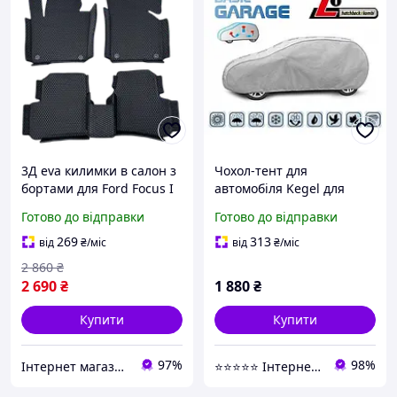
3Д eva килимки в салон з
Чохол-тент для
бортами для Ford Focus I
автомобіля Kegel для
1998-2004
FORD Focus I
Готово до відправки
Готово до відправки
hatchback/kombi Basic
Garage L1
269
313
від
₴
/міс
від
₴
/міс
Hatchback/Combi (5-3956-
2 860
₴
241-3021)
2 690
₴
1 880
₴
Купити
Купити
97%
98%
Інтернет магазин Avtokovrik.in.ua
⭐️⭐️⭐️⭐️⭐️ Інтернет-магазин "Autoval"