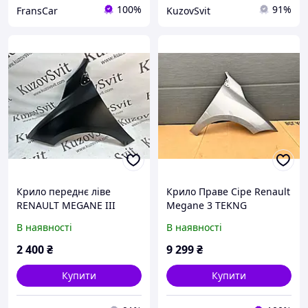
100%
91%
FransCar
KuzovSvit
Крило переднє ліве
Крило Праве Сіре Renault
RENAULT MEGANE III
Megane 3 TEKNG
2009-2016
В наявності
В наявності
2 400
₴
9 299
₴
Купити
Купити