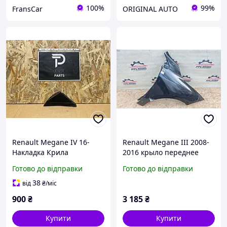
100%
99%
FransCar
ORIGINAL AUTO
Renault Megane IV 16-
Renault Megane III 2008-
Накладка Крила
2016 крыло переднее
Переднього Правого
правое 631007490R
Готово до відправки
Готово до відправки
Верхня Зовнішня
Трикутник 638740438R
38
від
₴
/міс
900
₴
3 185
₴
Купити
Купити