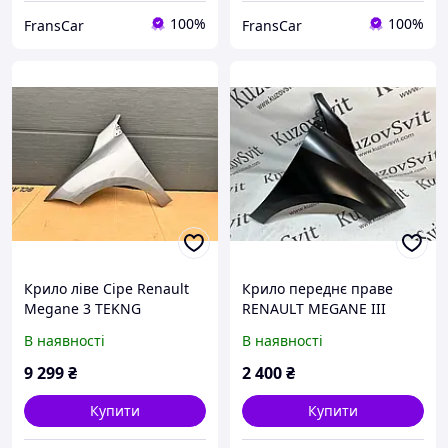
100%
100%
FransCar
FransCar
Крило ліве Сіре Renault
Крило переднє праве
Megane 3 TEKNG
RENAULT MEGANE III
2009-2016
В наявності
В наявності
9 299
₴
2 400
₴
Купити
Купити