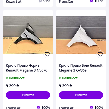
91%
100%
KuzovSvit
FransCar
Крило Право Чорне
Крило Право Біле Renault
Renault Megane 3 NV676
Megane 3 OV369
В наявності
В наявності
9 299
₴
9 299
₴
Купити
Купити
100%
100%
FransCar
FransCar