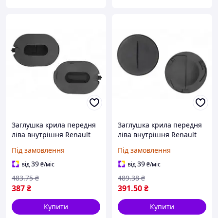
Заглушка крила передня
Заглушка крила передня
ліва внутрішня Renault
ліва внутрішня Renault
Megane II 2002-2005
Megane II 2002-2005
Під замовлення
Під замовлення
7701474633
7701474633
39
39
від
₴
/міс
від
₴
/міс
483
.75
₴
489
.38
₴
387
₴
391
.50
₴
Купити
Купити