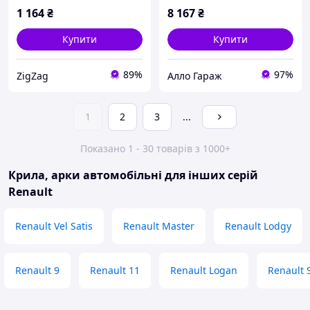
1 164
₴
8 167
₴
Купити
Купити
89%
97%
ZigZag
Алло Гараж
1
2
3
...
Показано 1 - 30 товарів з 1000+
Крила, арки автомобільні для інших серій
Renault
Renault Vel Satis
Renault Master
Renault Lodgy
Renault 9
Renault 11
Renault Logan
Renault 