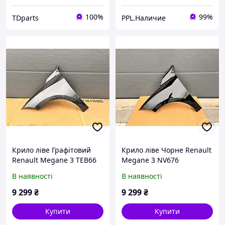
100%
99%
TDparts
PPL.Наличие
Крило ліве Графітовий
Крило ліве Чорне Renault
Renault Megane 3 TEB66
Megane 3 NV676
В наявності
В наявності
9 299
₴
9 299
₴
Купити
Купити