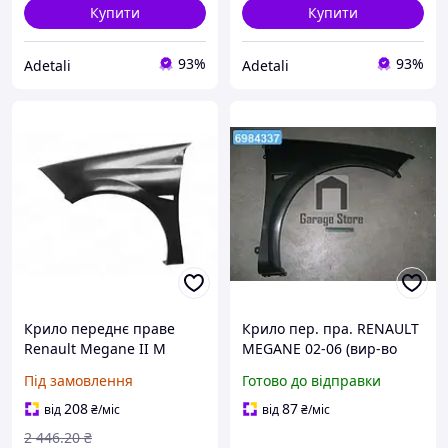
Купити
Купити
93%
93%
Adetali
Adetali
Крило переднє праве
Крило пер. пра. RENAULT
Renault Megane II M
MEGANE 02-06 (вир-во
2002-2005 7701473703
TEMPEST) 041 0478 310
Під замовлення
Готово до відправки
208
87
від
₴
/міс
від
₴
/міс
2 446
.20
₴