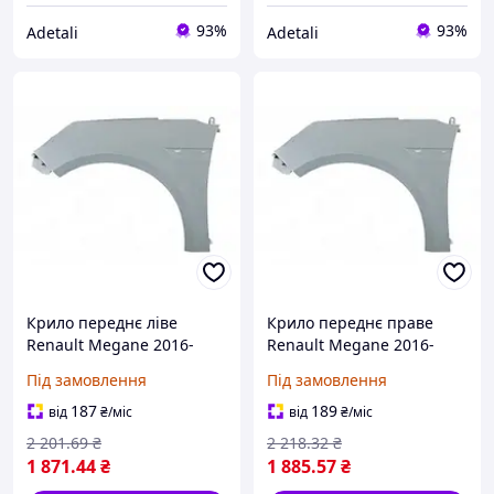
93%
93%
Adetali
Adetali
Крило переднє ліве
Крило переднє праве
Renault Megane 2016-
Renault Megane 2016-
631015392R
631001203R
Під замовлення
Під замовлення
187
189
від
₴
/міс
від
₴
/міс
2 201
.69
₴
2 218
.32
₴
1 871
.44
₴
1 885
.57
₴