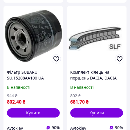
Фільтр SUBARU
Комплект кілець на
SU.15208AA100 UA
поршень DACIA, DACIA
LOGAN, DACIA SANDERO,
В наявності
В наявності
NISSAN MICRA, RENAULT
CAPTUR, RENAULT CLIO IV,
944
₴
802
₴
RENAULT GRAND SCÉNIC,
802
.40
₴
681
.70
₴
Купити
Купити
90%
90%
Avtokiev
Avtokiev