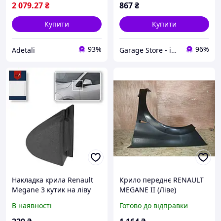
2 079
.27
₴
867
₴
Купити
Купити
93%
96%
Adetali
Garage Store - інтернет магазин автозапчастин.
Накладка крила Renault
Крило переднє RENAULT
Megane 3 кутик на ліву
MEGANE II (Ліве)
сторону 638750012R
В наявності
Готово до відправки