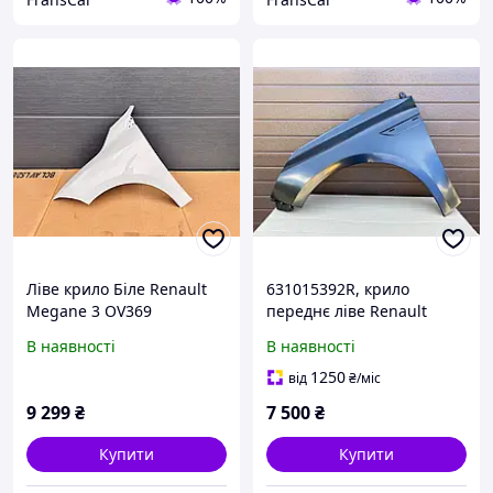
Ліве крило Біле Renault
631015392R, крило
Megane 3 OV369
переднє ліве Renault
Megane 4
В наявності
В наявності
1250
від
₴
/міс
9 299
₴
7 500
₴
Купити
Купити