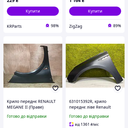
229
₴
1 164
₴
Купити
Купити
98%
89%
KRParts
ZigZag
Крило переднє RENAULT
631015392R, крило
MEGANE II (Праве)
переднє ліве Renault
Megane 4 Оригінал Рено
Готово до відправки
Готово до відправки
Меган 4
1361
від
₴
/міс