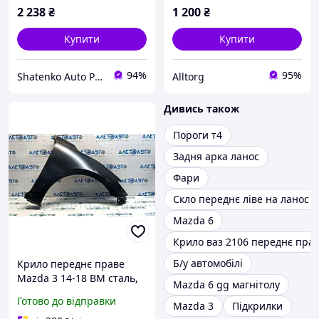
2 238
₴
1 200
₴
Купити
Купити
94%
95%
Shatenko Auto Parts
Alltorg
Дивись також
Пороги т4
Задня арка ланос
Фари
Скло переднє ліве на ланос
Mazda 6
Крило ваз 2106 переднє пра
Б/у автомобілі
Крило переднє праве
Mazda 3 14-18 BM сталь,
Mazda 6 gg магнітолу
вм'ятина, тичка новий
Готово до відправки
Mazda 3
Підкрилки
аналог Тайвань BJS752111