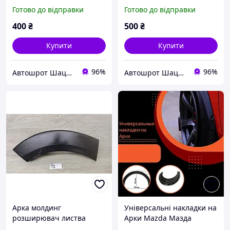
крило(відправка по
крило(відправка по
Готово до відправки
Готово до відправки
предоплаті)
предоплаті на карту)
400
₴
500
₴
Купити
Купити
96%
96%
Автошрот Шацьк 0989579931
Автошрот Шацьк 0989579931
Арка молдинг
Універсальні накладки на
розширювач листва
Арки Mazda Мазда
накладка крила арки
Фендера розширювачі