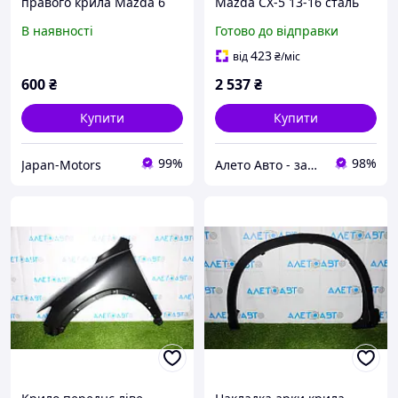
правого крила Mazda 6
Mazda CX-5 13-16 сталь
GH 2008-2012 б/у Original
новий аналог Тайвань
В наявності
Готово до відправки
GS1D50N10
KD5352111A
423
від
₴
/міс
600
₴
2 537
₴
Купити
Купити
99%
98%
Japan-Motors
Алето Авто - запчастини на авто зі США