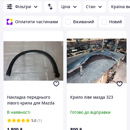
Фільтри
Ціна
Стан
Країна в
Оплатити частинами
Вживаний
Новий
Накладка переднього
Крило ліве мазда 323
лівого крила для Mazda
CX-5 KF 2017- б/у Original
В наявності
Готово до відправки
KB7W51W31 /
KB7W51W30E8N
5.0
(1)
1 800
₴
800
₴