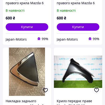
правого крила Mazda 6
правого крила Mazda 6
GH 2008-2012 б/у Original
GH 2008-2012 б/у Original
В наявності
В наявності
GS1D50N10
GS1D50N10
600
₴
600
₴
Купити
Купити
99%
99%
Japan-Motors
Japan-Motors
Накладка заднього
Крило переднє праве