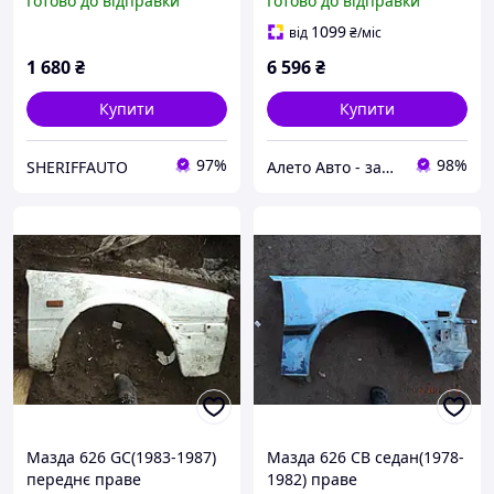
Готово до відправки
Готово до відправки
крылья мазда крило
переднє крила
1099
від
₴
/міс
1 680
₴
6 596
₴
Купити
Купити
97%
98%
SHERIFFAUTO
Алето Авто - запчастини на авто зі США
Мазда 626 GC(1983-1987)
Мазда 626 CB седан(1978-
переднє праве
1982) праве