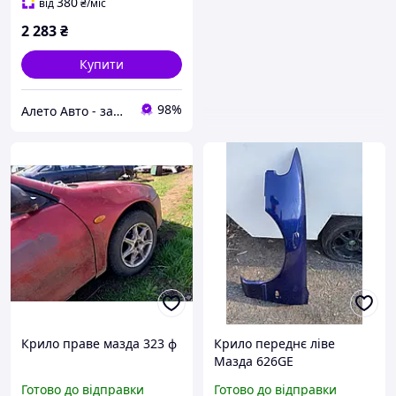
380
від
₴
/міс
2 283
₴
Купити
98%
Алето Авто - запчастини на авто зі США
Крило праве мазда 323 ф
Крило переднє ліве
Мазда 626GE
Готово до відправки
Готово до відправки