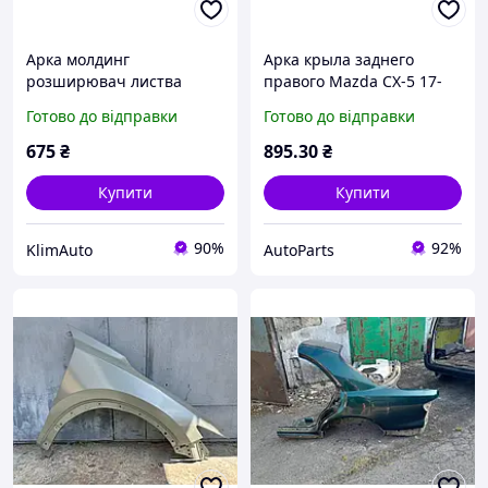
Арка молдинг
Арка крыла заднего
розширювач листва
правого Mazda CX-5 17-
накладка арки крила
Готово до відправки
Готово до відправки
переднього правого
Mazda CX-5 CX5 KF (2017-)
675
₴
895
.30
₴
KB7W-51W21 Деф.
(надрив)
Купити
Купити
90%
92%
KlimAuto
AutoParts