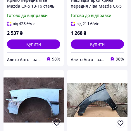
Крило переднє ліве
Накладка арки крила
Mazda CX-5 13-16 сталь
передня ліва Mazda CX-5
новий аналог Тайвань
13-16 новий аналог
Готово до відправки
Готово до відправки
KD5352211A
Тайвань KD5351W30C
423
211
від
₴
/міс
від
₴
/міс
2 537
₴
1 268
₴
Купити
Купити
98%
98%
Алето Авто - запчастини на авто зі США
Алето Авто - запчастини на авто зі США