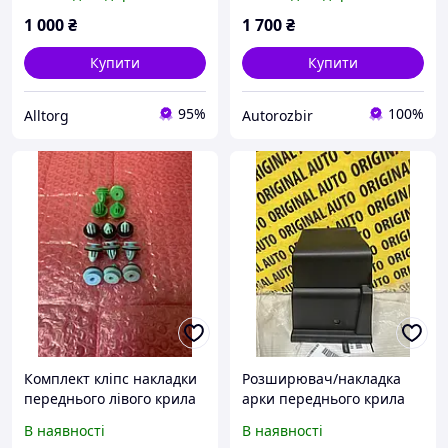
1 000
₴
1 700
₴
Купити
Купити
95%
100%
Alltorg
Autorozbir
Комплект кліпс накладки
Розширювач/накладка
переднього лівого крила
арки переднього крила
Mazda CX-5 KF 2017- б/у
лівий Mazda: CX-5
В наявності
В наявності
Original KB7W51W31 /
позашляховик (KF),