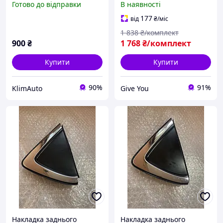
Готово до відправки
В наявності
задньої правої Mazda
арок чорний склопластик
CX30 CX-30 (2019-) DFR5-
177
від
₴
/міс
51W51
1 838
₴/комплект
900
₴
1 768
₴/комплект
Купити
Купити
90%
91%
KlimAuto
Give You
Накладка заднього
Накладка заднього