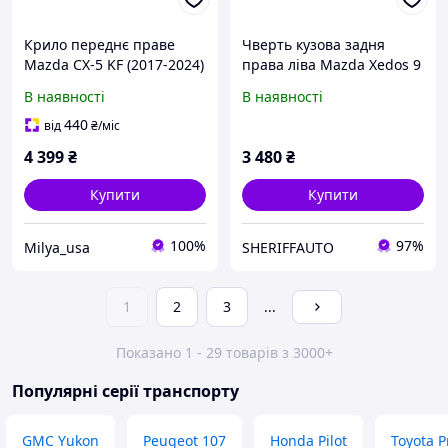
Крило переднє праве
Чверть кузова задня
Mazda CX-5 KF (2017-2024)
права ліва Mazda Xedos 9
Новий аналог (Тайвань)
крило заднє праве ліве
В наявності
В наявності
KB7W52111
мазда кседокс Millenia
440
від
₴
/міс
4 399
₴
3 480
₴
Купити
Купити
100%
97%
Milya_usa
SHERIFFAUTO
1
2
3
...
Показано 1 - 29 товарів з 3000+
Популярні серії транспорту
GMC Yukon
Peugeot 107
Honda Pilot
Toyota P