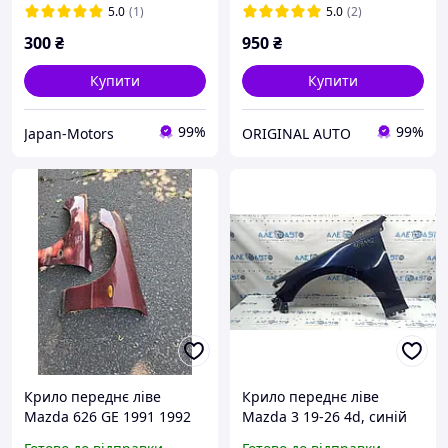
KB8A51W24A /
KB7W51W80B
5.0
(1)
5.0
(2)
KB8B51W24A
300
₴
950
₴
Купити
Купити
99%
99%
Japan-Motors
ORIGINAL AUTO
Крило переднє ліве
Крило переднє ліве
Mazda 626 GE 1991 1992
Mazda 3 19-26 4d, синій
1993 1994 1995 1996 1997
42M, вм'ятина BDTS52210