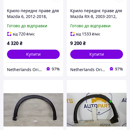
Крило переднє праве для
Крило переднє праве для
Mazda 6, 2012-2018,
Mazda RX-8, 2003-2012,
GHP952111A
F15152210
Готово до відправки
Готово до відправки
720
1533
від
₴
/міс
від
₴
/міс
4 320
₴
9 200
₴
Купити
Купити
97%
97%
Netherlands Original Parts
Netherlands Original Parts