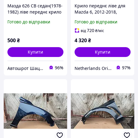
Мазда 626 CB седан(1978-
Крило переднє ліве для
1982) ліве переднє крило
Mazda 6, 2012-2018,
GHP952211A
Готово до відправки
Готово до відправки
720
від
₴
/міс
500
₴
4 320
₴
Купити
Купити
96%
97%
Автошрот Шацьк 0989579931
Netherlands Original Parts