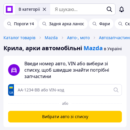
В категорії
Пороги т4
Задня арка ланос
Фари
Ск
Каталог товарів
Mazda
Авто-, мото
Автозапчастин
Крила, арки автомобільні
Mazda
в Україні
Введи номер авто, VIN або вибери зі
списку, щоб швидше знайти потрібні
запчастини
UA
або
Вибрати авто зі списку