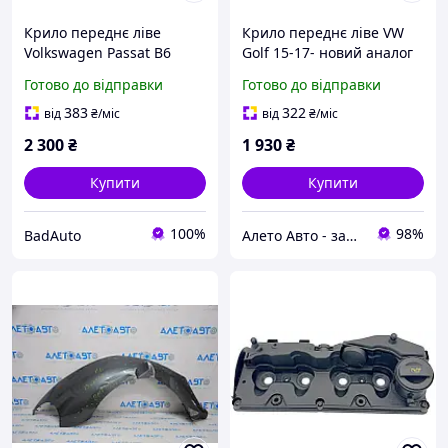
Крило переднє ліве
Крило переднє ліве VW
Volkswagen Passat B6
Golf 15-17- новий аналог
3C0880681
5G0821105A
Готово до відправки
Готово до відправки
383
322
від
₴
/міс
від
₴
/міс
2 300
₴
1 930
₴
Купити
Купити
100%
98%
BadAuto
Алето Авто - запчастини на авто зі США