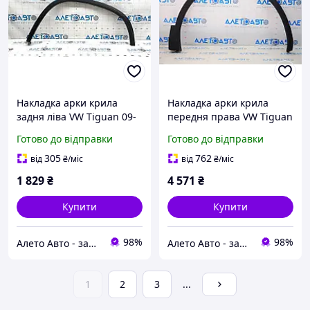
Накладка арки крила
Накладка арки крила
задня ліва VW Tiguan 09-
передня права VW Tiguan
18 структура, злам кріп,
18-21 новий оригінал
Готово до відправки
Готово до відправки
притиснута
OEM 5NN854732A9B9
5N0854819C9B9
305
762
від
₴
/міс
від
₴
/міс
1 829
₴
4 571
₴
Купити
Купити
98%
98%
Алето Авто - запчастини на авто зі США
Алето Авто - запчастини на авто зі США
1
2
3
...