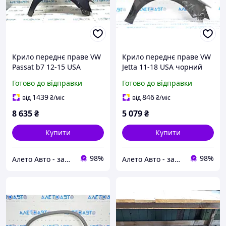
Крило переднє праве VW
Крило переднє праве VW
Passat b7 12-15 USA
Jetta 11-18 USA чорний
графіт LD7X, подряпини,
L041, вм'ятина
Готово до відправки
Готово до відправки
іржа 561821022
5C6821106A
1439
846
від
₴
/міс
від
₴
/міс
8 635
₴
5 079
₴
Купити
Купити
98%
98%
Алето Авто - запчастини на авто зі США
Алето Авто - запчастини на авто зі США