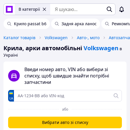
В категорії
Крило passat b6
Задня арка ланос
Ремкомп
Каталог товарів
Volkswagen
Авто-, мото
Автозапч
Крила, арки автомобільні
Volkswagen
в
Україні
Введи номер авто, VIN або вибери зі
списку, щоб швидше знайти потрібні
запчастини
UA
або
Вибрати авто зі списку