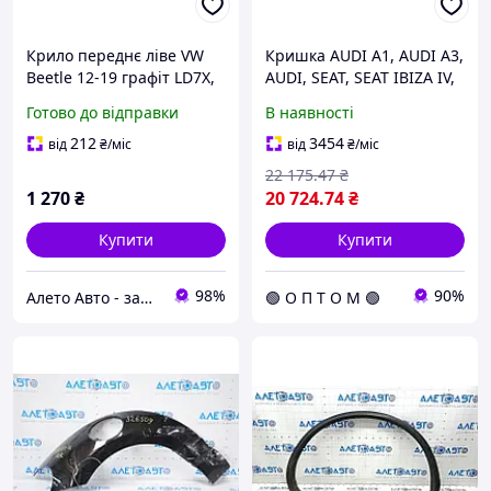
Крило переднє ліве VW
Кришка AUDI A1, AUDI A3,
Beetle 12-19 графіт LD7X,
AUDI, SEAT, SEAT IBIZA IV,
порвано, зам ято
SEAT TOLEDO, SKODA
Готово до відправки
В наявності
5C5821021D
FABIA, SKODA OCTAVIA
VOLKSWAGEN
212
3454
від
₴
/міс
від
₴
/міс
VW.03L103469R
22 175
.47
₴
1 270
₴
20 724
.74
₴
Купити
Купити
98%
90%
Алето Авто - запчастини на авто зі США
🟢 О П Т О М 🟢