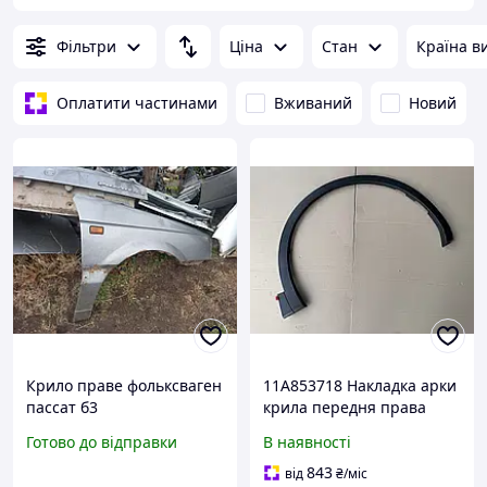
Фільтри
Ціна
Стан
Країна в
Оплатити частинами
Вживаний
Новий
Крило праве фольксваген
11A853718 Накладка арки
пассат б3
крила передня права
Volkswagen ID.4
Готово до відправки
В наявності
843
від
₴
/міс