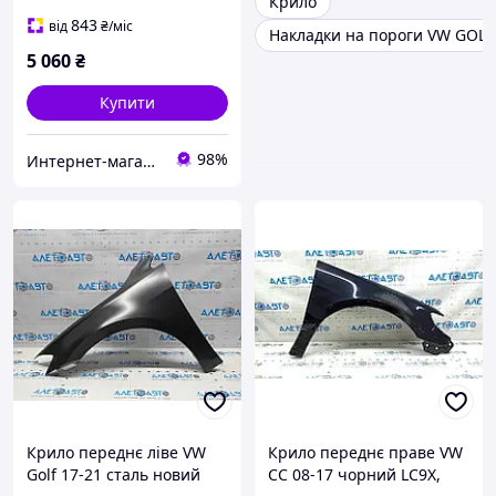
Крило
843
від
₴
/міс
Накладки на пороги VW GOLF 
5 060
₴
Купити
98%
Интернет-магазин автозапчастей ВсеАвто
Крило переднє ліве VW
Крило переднє праве VW
Golf 17-21 сталь новий
CC 08-17 чорний LC9X,