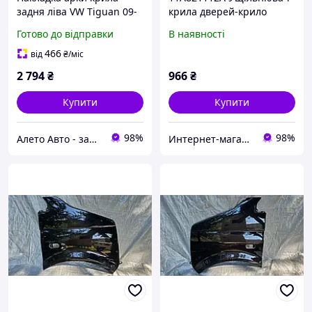
задня ліва VW Tiguan 09-
крила дверей-крило
17 структура, SEL, на
передній правий
Готово до відправки
В наявності
бампері, тріснута,
Volkswagen ID.4 (з
подряпини
дефектом)
466
від
₴
/міс
5N0853817F9B9,
2 794
₴
966
₴
5N0854817F
Купити
Купити
98%
98%
Алето Авто - запчастини на авто зі США
Интернет-магазин автозапчастей ВсеАвто