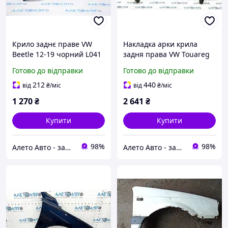
Крило заднє праве VW
Накладка арки крила
Beetle 12-19 чорний L041
задня права VW Touareg
зам'ятий спереду,
11-17 структура, зламані
Готово до відправки
Готово до відправки
вм'ятина, тички
кріплення 7P6854820B9B9
5C5821306C
212
440
від
₴
/міс
від
₴
/міс
1 270
₴
2 641
₴
Купити
Купити
98%
98%
Алето Авто - запчастини на авто зі США
Алето Авто - запчастини на авто зі США