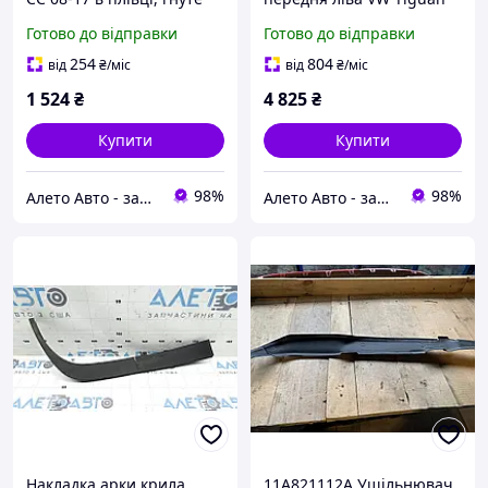
3C8821021
09-13 структура, SEL, на
Готово до відправки
Готово до відправки
крилі, подряпини
5N0853717M9B9,
254
804
від
₴
/міс
від
₴
/міс
5N0853717J
1 524
₴
4 825
₴
Купити
Купити
98%
98%
Алето Авто - запчастини на авто зі США
Алето Авто - запчастини на авто зі США
Накладка арки крила
11A821112A Ущільнювач