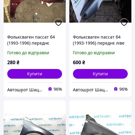
Фольксваген пассат б4
Фольксваген пассат б4
(1993-1996) переднє
(1993-1996) переднє ліве
праве крило(червоне під
крило
Готово до відправки
Готово до відправки
рихтовку)відправка по
предоплаті)
280
₴
600
₴
Купити
Купити
96%
96%
Автошрот Шацьк 0989579931
Автошрот Шацьк 0989579931