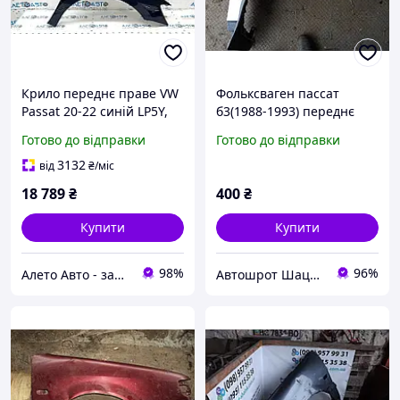
Крило переднє праве VW
Фольксваген пассат
Passat 20-22 синій LP5Y,
б3(1988-1993) переднє
вм'ятина 561821022B
праве крило(відправка по
Готово до відправки
Готово до відправки
предоплаті)
3132
від
₴
/міс
18 789
₴
400
₴
Купити
Купити
98%
96%
Алето Авто - запчастини на авто зі США
Автошрот Шацьк 0989579931