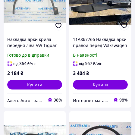
Накладка арки крила
11A867766 Накладка арки
передня ліва VW Tiguan
правой перед Volkswagen
09-18 структура, потерта,
ID.4
Готово до відправки
В наявності
злам кріп 5N0854731B9B9
364
567
від
₴
/міс
від
₴
/міс
2 184
₴
3 404
₴
Купити
Купити
98%
98%
Алето Авто - запчастини на авто зі США
Интернет-магазин автозапчастей ВсеАвто