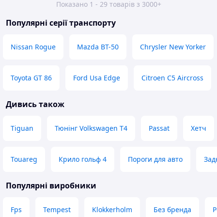
Показано 1 - 29 товарів з 3000+
Популярні серії транспорту
Nissan Rogue
Mazda BT-50
Chrysler New Yorker
Toyota GT 86
Ford Usa Edge
Citroen C5 Aircross
Дивись також
Tiguan
Тюнінг Volkswagen T4
Passat
Хетч
Touareg
Крило гольф 4
Пороги для авто
Зад
Популярні виробники
Fps
Tempest
Klokkerholm
Без бренда
P