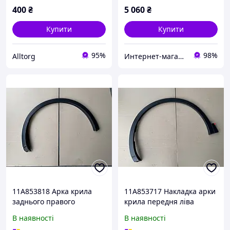
400
₴
5 060
₴
Купити
Купити
95%
98%
Alltorg
Интернет-магазин автозапчастей ВсеАвто
11A853818 Арка крила
11A853717 Накладка арки
заднього правого
крила передня ліва
Volkswagen ID.4
Volkswagen ID.4
В наявності
В наявності