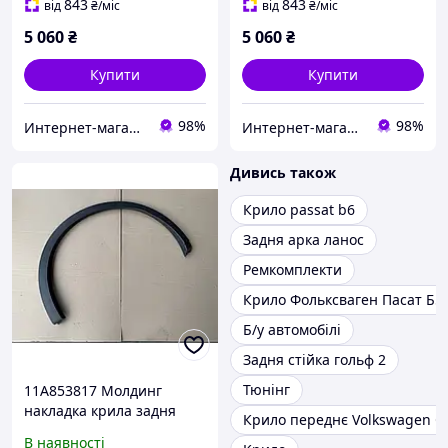
843
843
від
₴
/міс
від
₴
/міс
5 060
₴
5 060
₴
Купити
Купити
98%
98%
Интернет-магазин автозапчастей ВсеАвто
Интернет-магазин автозапчастей ВсеАвто
Дивись також
Крило passat b6
Задня арка ланос
Ремкомплекти
Крило Фольксваген Пасат Б5
Б/у автомобілі
Задня стійка гольф 2
Тюнінг
11A853817 Молдинг
накладка крила задня
Крило переднє Volkswagen 
ліва Volkswagen ID.4
В наявності