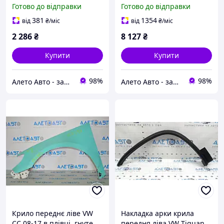
аналог Тайвань
погнуте, тички 3C8821022
Готово до відправки
Готово до відправки
5G0821105B
381
1354
від
₴
/міс
від
₴
/міс
2 286
₴
8 127
₴
Купити
Купити
98%
98%
Алето Авто - запчастини на авто зі США
Алето Авто - запчастини на авто зі США
Крило переднє ліве VW
Накладка арки крила
CC 08-17 в плівці, гнуте
передня ліва VW Tiguan