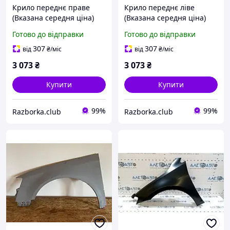
Крило переднє праве
Крило переднє ліве
(Вказана середня ціна)
(Вказана середня ціна)
фото, колір, стан і ціна по
фото, колір, стан і ціна по
Готово до відправки
Готово до відправки
запиту в менеджера
запиту в менеджера
2003-2015 VW T5
2003-2015 VW T5
307
307
від
₴
/міс
від
₴
/міс
3 073
₴
3 073
₴
Купити
Купити
99%
99%
Razborka.club
Razborka.club