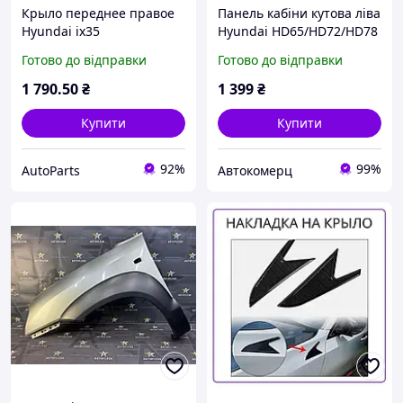
Крыло переднее правое
Панель кабіни кутова ліва
Hyundai ix35
Hyundai HD65/HD72/HD78
Хюндай,827105H002 до
Готово до відправки
Готово до відправки
2007г.
1 790
.50
₴
1 399
₴
Купити
Купити
92%
99%
AutoParts
Автокомерц