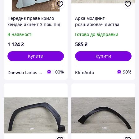
Переднє праве крило
Арка молдинг
хендай акцент 3 пок. під
розширювач листва
рихтовку
накладка крила арки
В наявності
Готово до відправки
передньої правої Hyundai
Tucson 2 LM (2010-2015)
1 124
₴
585
₴
87714-D7000
Купити
Купити
100%
90%
Daewoo Lanos запчастини
KlimAuto