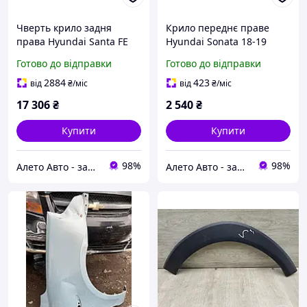
Чверть крило задня
Крило переднє праве
права Hyundai Santa FE
Hyundai Sonata 18-19
Sport 13-18 на кузові,
новий аналог Китай
Готово до відправки
Готово до відправки
графіт 715044ZC00
66321C2700
2884
423
від
₴
/міс
від
₴
/міс
17 306
₴
2 540
₴
Купити
Купити
98%
98%
Алето Авто - запчастини на авто зі США
Алето Авто - запчастини на авто зі США