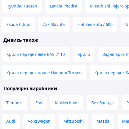
Hyundai Tucson
Lancia Phedra
Mitsubishi Pajero S
Skoda Citigo
Zaz Slavuta
Fiat Seicento / 600
N
Дивись також
Крило переднє ліве ВАЗ 2110
Крило
Задня арка h
Крило переднє праве Hyundai Tucson
Крило переднє S
Популярні виробники
Tempest
Fps
Klokkerholm
Без бренда
P
Audi
Volkswagen
Mitsubishi
Mazda
Mer