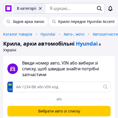
В категорії
Задня арка ланос
Крило переднє Hyundai Accent
Каталог товарів
Hyundai
Авто-, мото
Автозапчаст
Крила, арки автомобільні
Hyundai
в
Україні
Введи номер авто, VIN або вибери зі
списку, щоб швидше знайти потрібні
запчастини
UA
або
Вибрати авто зі списку