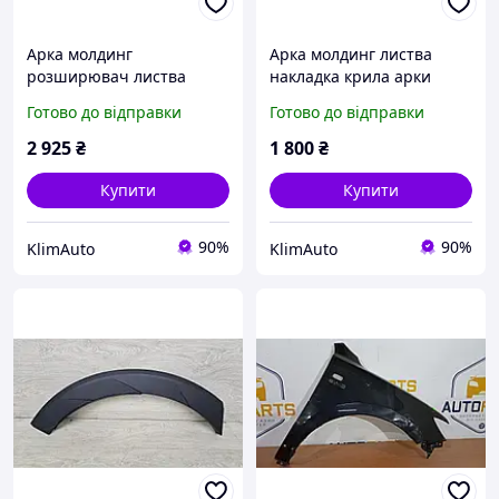
Арка молдинг
Арка молдинг листва
розширювач листва
накладка крила арки
накладка крила арки
передньої правої Hyundai
Готово до відправки
Готово до відправки
передньої лівої Hyundai
Santa Fe TM (2020-2023)
Tucson 4 NX4 (2020-)
87712-S1AA0 Деф.
2 925
₴
1 800
₴
87713-N7100
(кріплення)
Купити
Купити
90%
90%
KlimAuto
KlimAuto