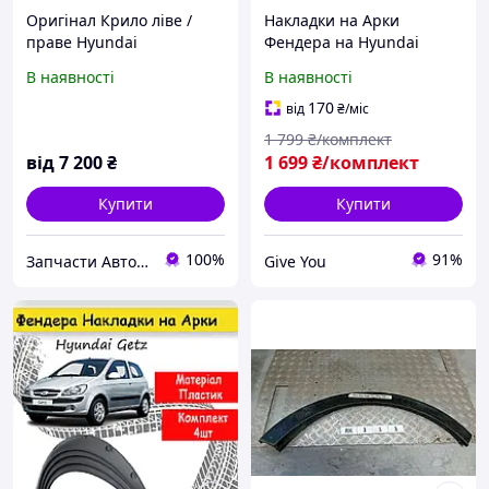
Оригінал Крило ліве /
Накладки на Арки
праве Hyundai
Фендера на Hyundai
Accent/Hyundai Solaris
Tiburon Хюндай Тибурон
В наявності
В наявності
2011-Хендай Акцент/
расширители арок
Солярис
170
від
₴
/міс
1 799
₴/комплект
від
7 200
₴
1 699
₴/комплект
Купити
Купити
100%
91%
Запчасти Автомаркет™
Give You