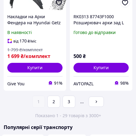
Накладки на Арки
RK0313 87743F1000
Фендера на Hyundai Getz
Розширювач арки зад L
Хюндай Гетц
дефект кріплень
В наявності
Готово до відправки
расширители арок
Hyundai/Kia Sportage 4
16-
170
від
₴
/міс
1 799
₴/комплект
1 699
₴/комплект
500
₴
Купити
Купити
91%
98%
Give You
AVTOPAZL
1
2
3
...
Показано 1 - 29 товарів з 3000+
Популярні серії транспорту