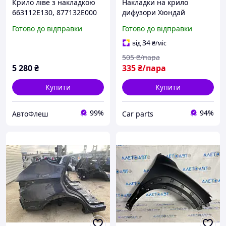
Крило ліве з накладкою
Накладки на крило
663112E130, 877132E000
дифузори Хюндай
Hyundai Tucson JM (06-10)
Hyundai для передніх
Готово до відправки
Готово до відправки
крил чорний
34
від
₴
/міс
505
₴/пара
5 280
₴
335
₴/пара
Купити
Купити
99%
94%
АвтоФлеш
Сar parts