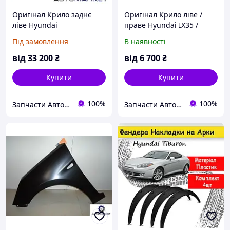
Оригінал Крило заднє
Оригінал Крило ліве /
ліве Hyundai
праве Hyundai IX35 /
Accent/Hyundai Solaris
Tucson 2010-2015 (LM)
Під замовлення
В наявності
2011-Хендай Акцент/
Солярис
від
33 200
₴
від
6 700
₴
Купити
Купити
100%
100%
Запчасти Автомаркет™
Запчасти Автомаркет™