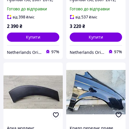
663112R230
663212R230
Готово до відправки
Готово до відправки
398
537
від
₴
/міс
від
₴
/міс
2 390
₴
3 220
₴
Купити
Купити
97%
97%
Netherlands Original Parts
Netherlands Original Parts
Арка молдинг
Крило переднє праве