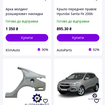
Арка молдинг
Крыло переднее правое
розширювач накладка
Hyundai Santa Fe 2006-
арки задньої правої
2012
Готово до відправки
Готово до відправки
Hyundai Ioniq 5 (2021-
2024) 87742-GI000 Деф.
1 350
₴
895
.30
₴
(кріплення, потертість)
Купити
Купити
90%
92%
KlimAuto
AutoParts