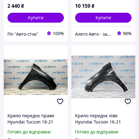
2 440
₴
10 159
₴
Купити
Купити
100%
98%
Пп "Авто-сток"
Алето Авто - запчастини на авто зі США
Крило переднє праве
Крило переднє ліве
Hyundai Tucson 16-21
Hyundai Tucson 16-21
сталь новий аналог
сталь новий аналог Китай
Готово до відправки
Готово до відправки
Тайвань 66321D3000
66311D3000