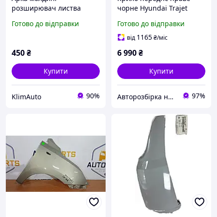
розширювач листва
чорне Hyundai Trajet
накладка крила арки
(2000-2008) Хюндай
Готово до відправки
Готово до відправки
задньої правої Hyundai
Тражет 663213A210
Tucson 3 (2015-2020)
1165
від
₴
/міс
87744-D7000
450
₴
6 990
₴
Купити
Купити
90%
97%
KlimAuto
Авторозбірка на Богатирській Mitsubishi