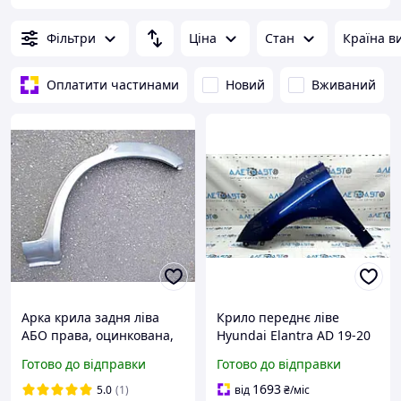
Фільтри
Ціна
Стан
Країна в
Оплатити частинами
Новий
Вживаний
Арка крила задня ліва
Крило переднє ліве
АБО права, оцинкована,
Hyundai Elantra AD 19-20
HYUNDAI TUCSON,
рест, синій VU, в клею,
Готово до відправки
Готово до відправки
(Хюндай ТУКСОН), 2003-
подряпини 66310F2500
120 г.
1693
5.0
(1)
від
₴
/міс