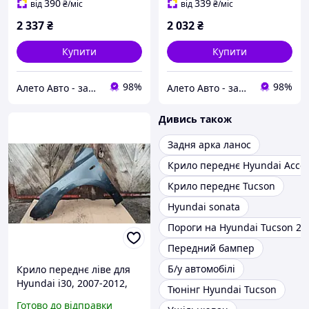
390
339
від
₴
/міс
від
₴
/міс
2 337
₴
2 032
₴
Купити
Купити
98%
98%
Алето Авто - запчастини на авто зі США
Алето Авто - запчастини на авто зі США
Дивись також
Задня арка ланос
Крило переднє Hyundai Acce
Крило переднє Tucson
Hyundai sonata
Пороги на Hyundai Tucson 20
Передний бампер
Б/у автомобілі
Крило переднє ліве для
Hyundai i30, 2007-2012,
Тюнінг Hyundai Tucson
663112R230
Готово до відправки