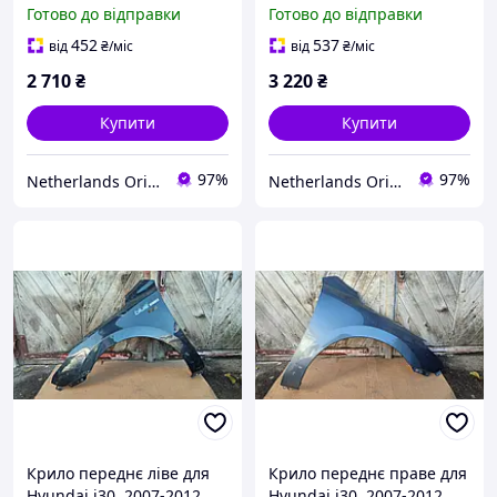
663112R230
663112R230
Готово до відправки
Готово до відправки
452
537
від
₴
/міс
від
₴
/міс
2 710
₴
3 220
₴
Купити
Купити
97%
97%
Netherlands Original Parts
Netherlands Original Parts
Крило переднє ліве для
Крило переднє праве для
Hyundai i30, 2007-2012,
Hyundai i30, 2007-2012,