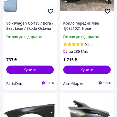
Volkswagen Golf IV / Bora /
Крило переднє ліве
Seat Leon / Skoda Octavia
1J0821021 Нове
(1997 2006) Ремкомплект
Фольксваген Гольф 4
Готово до відправки
Готово до відправки
заднього крила POLCAR
Volkswagen Golf IV 1997-
6910835
2003
5.0
(3)
286
від
₴
/міс
737
₴
1 715
₴
Купити
Купити
91%
96%
PartsDim
АвтоМаркет