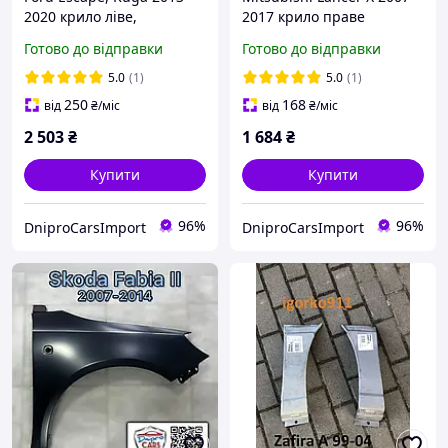
2020 крило ліве,
2017 крило праве
CJ5Z16006B
переднє, 5220C528
Готово до відправки
Готово до відправки
5.0
(1)
5.0
(1)
250
168
від
₴
/міс
від
₴
/міс
2 503
₴
1 684
₴
Купити
Купити
96%
96%
DniproCarsImport
DniproCarsImport