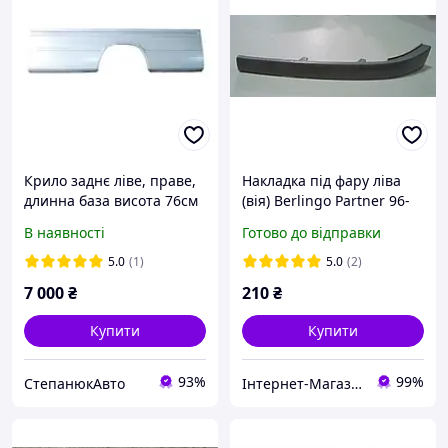
Крило заднє ліве, праве,
Накладка під фару ліва
длинна база висота 76см
(вія) Berlingo Partner 96-
довжина 290см Mercedes
02р.в. Читаємо опис!!
В наявності
Готово до відправки
Sprinter, VW LT-35 95-06р.
ціна за штуку,тел
5.0
(1)
5.0
(2)
0980087558
7 000
₴
210
₴
Купити
Купити
93%
99%
СтепанюкАвто
Інтернет-Магазин БУСІК