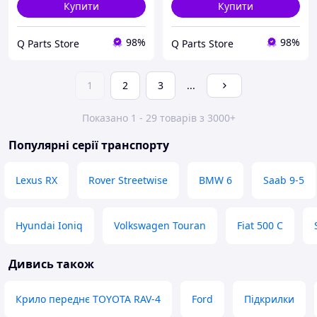
Купити
Купити
98%
98%
Q Parts Store
Q Parts Store
1
2
3
...
Показано 1 - 29 товарів з 3000+
Популярні серії транспорту
Lexus RX
Rover Streetwise
BMW 6
Saab 9-5
Hyundai Ioniq
Volkswagen Touran
Fiat 500 C
Дивись також
Крило переднє TOYOTA RAV-4
Ford
Підкрилки