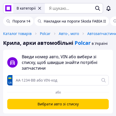
В категорії
Пороги т4
Накладки на пороги Skoda FABIA II
Каталог товарів
Polcar
Авто-, мото
Автозапчастин
Крила, арки автомобільні
Polcar
в Україні
Введи номер авто, VIN або вибери зі
списку, щоб швидше знайти потрібні
запчастини
UA
або
Вибрати авто зі списку