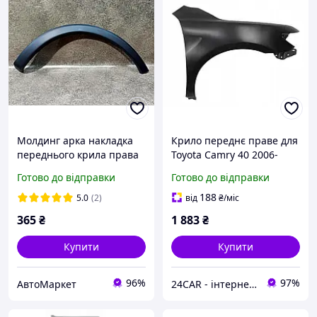
Молдинг арка накладка
Крило переднє праве для
переднього крила права
Toyota Camry 40 2006-
09114712, 5556025J Нова
2011
Готово до відправки
Готово до відправки
Опель Комбо Opel Combo
2001-2011
188
5.0
(2)
від
₴
/міс
365
₴
1 883
₴
Купити
Купити
96%
97%
АвтоМаркет
24CAR - інтернет магазин запчастин та аксесуарів