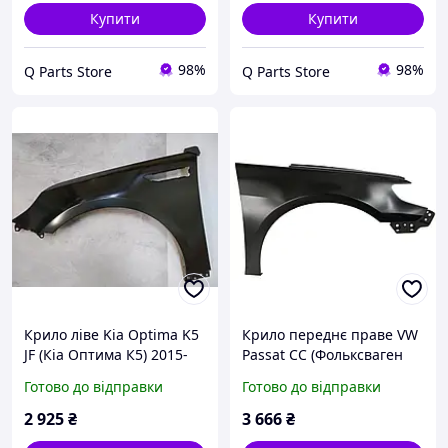
Купити
Купити
98%
98%
Q Parts Store
Q Parts Store
Крило ліве Kia Optima K5
Крило переднє праве VW
JF (Кіа Оптима К5) 2015-
Passat CC (Фольксваген
2020
Пассат СС) 2008-2018
Готово до відправки
Готово до відправки
2 925
₴
3 666
₴