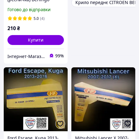
Крило переднє CITROEN BER
Partner 96-02 р.в.
Готово до відправки
Читаємо опис!
5.0
(4)
210
₴
Купити
99%
Інтернет-Магазин БУСІК
Ford Escape, Kuga 2013-
Mitsubishi Lancer X 2007-