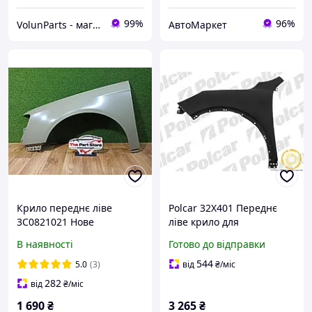
99%
96%
VolunParts - магазин автозапчастин
АвтоМаркет
Крило переднє ліве
Polcar 32X401 Переднє
3C0821021 Нове
ліве крило для
Фольксваген Пасат Б6
відновлення кузова
В наявності
Готово до відправки
Volkswagen Passat B6
автомобіля
2005-2010
544
5.0
(3)
від
₴
/міс
282
від
₴
/міс
1 690
₴
3 265
₴