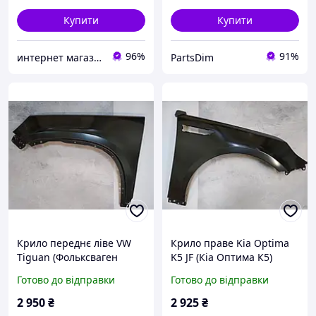
Купити
Купити
96%
91%
интернет магазин "Avtorazborka24"
PartsDim
Крило переднє ліве VW
Крило праве Kia Optima
Tiguan (Фольксваген
K5 JF (Кіа Оптима К5)
Тігуан ) 2007-2016
2015-2020
Готово до відправки
Готово до відправки
2 950
₴
2 925
₴