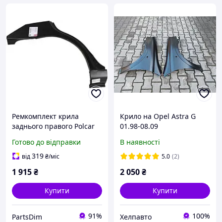
Ремкомплект крила
Крило на Opel Astra G
заднього правого Polcar
01.98-08.09
810384-3 для Opel Astra F
Готово до відправки
В наявності
Якісне відновлення
кузова 1991 2002
319
від
₴
/міс
5.0
(2)
1 915
₴
2 050
₴
Купити
Купити
91%
100%
PartsDim
Хелпавто