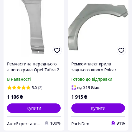
Ремчастина переднього
Ремкомплект крила
лівого крила Opel Zafira 2
заднього лівого Polcar
99-05 ОПЛАТА НА
810383-3 для Opel Astra F
В наявності
Готово до відправки
РАХУНОК- НАЛОЖКИ
Якісна заміна кузовної
НЕМАЄ
деталі 1991 2002
319
5.0
(2)
від
₴
/міс
1 106
₴
1 915
₴
Купити
Купити
100%
91%
АutoExpert автомагазин в Вінниці
PartsDim