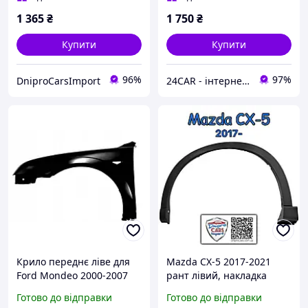
1 365
₴
1 750
₴
Купити
Купити
96%
97%
DniproCarsImport
24CAR - інтернет магазин запчастин та аксесуарів
Крило переднє ліве для
Mazda CX-5 2017-2021
Ford Mondeo 2000-2007
рант лівий, накладка
арки крила переднього,
Готово до відправки
Готово до відправки
KB7W51W30E