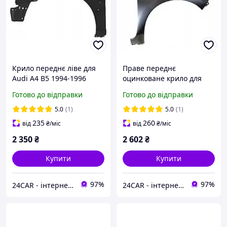
Крило переднє ліве для
Праве переднє
Audi A4 B5 1994-1996
оцинковане крило для
Nissan Leaf 2010 2018
Готово до відправки
Готово до відправки
5.0
(1)
5.0
(1)
235
260
від
₴
/міс
від
₴
/міс
2 350
₴
2 602
₴
Купити
Купити
97%
97%
24CAR - інтернет магазин запчастин та аксесуарів
24CAR - інтернет магазин запчастин та аксесуарів