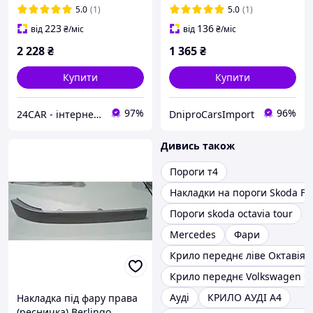
5.0
(1)
5.0
(1)
223
136
від
₴
/міс
від
₴
/міс
2 228
₴
1 365
₴
Купити
Купити
97%
96%
24CAR - інтернет магазин запчастин та аксесуарів
DniproCarsImport
Дивись також
Пороги т4
Накладки на пороги Skoda FAB
Пороги skoda octavia tour
Mercedes
Фари
Крило переднє ліве Октавія 
Крило переднє Volkswagen 
Ауді
КРИЛО АУДІ А4
Накладка під фару права
(ресничка) Berlingo