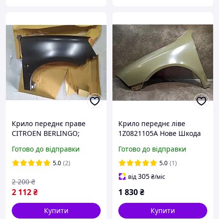
Крило переднє праве
Крило переднє ліве
CITROEN BERLINGO;
1Z0821105A Нове Шкода
PEUGEOT PARTNER 11.02-
Октавія А5 Skoda Octavia
Готово до відправки
Готово до відправки
10.08 (POLCAR 2351021)
A5 2004-2008 ДОРЕСТ004-
7841Y6, 7841Q1
2008 ДОРЕСТ
5.0
(2)
5.0
(1)
305
від
₴
/міс
2 200
₴
2 112
₴
1 830
₴
Купити
Купити