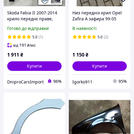
Skoda Fabia II 2007-2014
Низ передніх крил Opel
крило переднє праве,
Zafira A зафира 99-05
5J0821022
Готово до відправки
В наявності
5.0
(1)
5.0
(2)
191
від
₴
/міс
1 911
₴
1 150
₴
Купити
Купити
96%
95%
DniproCarsImport
Igorko911