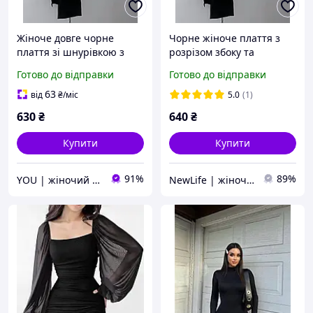
Жіноче довге чорне
Чорне жіноче плаття з
плаття зі шнурівкою з
розрізом збоку та
боків ошатне під горло
плетінням (40-42, 44-46
Готово до відправки
Готово до відправки
розміри)
63
від
₴
/міс
5.0
(1)
630
₴
640
₴
Купити
Купити
91%
89%
YOU | жіночий одяг
NewLife | жіночий одяг