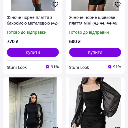
Жіноче чорне плаття з
Жіноче чорне шовкове
бахромою металевою (42-
плаття міні (42-44, 44-46
44, 46-48 розміри)
розміри)
Готово до відправки
Готово до відправки
770
₴
600
₴
Купити
Купити
91%
91%
Stuni Look
Stuni Look