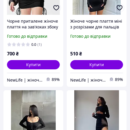
Чорне приталене жіноче
Жіноче чорне плаття міні
плаття на зав'язках збоку
з розрізами для пальців
та об'ємними рукавами
(40-42, 42-44 розміри)
Готово до відправки
Готово до відправки
(42-44 і 46-48 розміри)
0.0
(1)
700
₴
510
₴
Купити
Купити
89%
89%
NewLife | жіночий одяг
NewLife | жіночий одяг