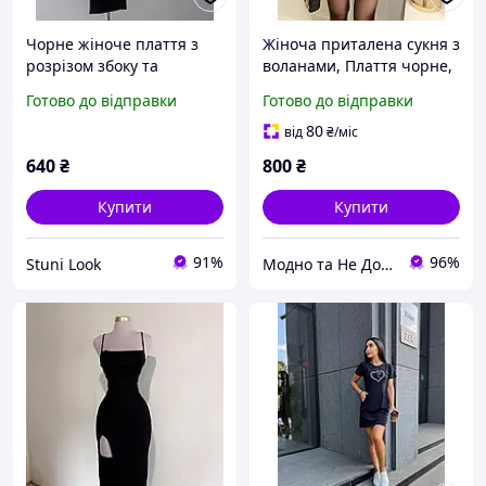
Чорне жіноче плаття з
Жіноча приталена сукня з
розрізом збоку та
воланами, Плаття чорне,
плетінням (40-42, 44-46
коротне, розмір 42-44 ,
Готово до відправки
Готово до відправки
розміри)
44-46
80
від
₴
/міс
640
₴
800
₴
Купити
Купити
91%
96%
Stuni Look
Модно та Не Дорого