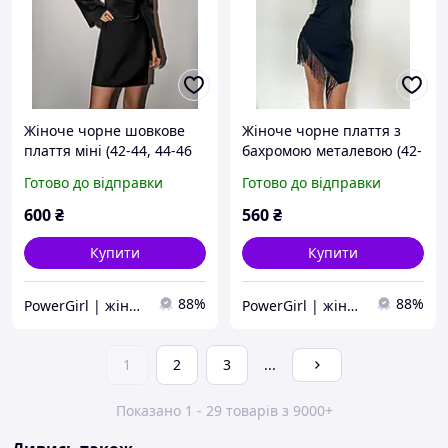
Жіноче чорне шовкове
Жіноче чорне плаття з
плаття міні (42-44, 44-46
бахромою металевою (42-
розміри)
44, 46-48 розміри)
Готово до відправки
Готово до відправки
600
₴
560
₴
Купити
Купити
88%
88%
PowerGirl | жіночий одяг
PowerGirl | жіночий одяг
1
2
3
...
Показано 1 - 29 товарів з 9000+