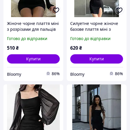
Жіноче чорне плаття міні
Силуетне чорне жіноче
з розрізами для пальців
базове плаття міні з
(40-42, 42-44 розміри)
розрізом на стегні (42-46
Готово до відправки
Готово до відправки
розмір)
510
₴
620
₴
Купити
Купити
86%
86%
Bloomy
Bloomy