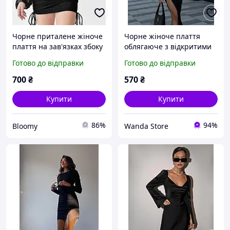
Чорне приталене жіноче
Чорне жіноче плаття
плаття на зав'язках збоку
облягаюче з відкритими
та об'ємними рукавами
плечима та глибоким
Готово до відправки
Готово до відправки
(42-44 і 46-48 розміри)
вирізом на нозі XS-S M-L
700
₴
570
₴
Купити
Купити
86%
94%
Bloomy
Wanda Store