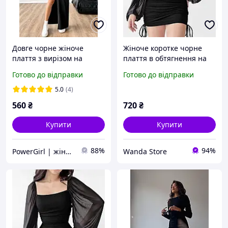
Довге чорне жіноче
Жіноче коротке чорне
плаття з вирізом на
плаття в обтягнення на
тонких бретельках
затяжках довжина
Готово до відправки
Готово до відправки
регулюється з довгим
об'ємним рукавом
5.0
(4)
560
₴
720
₴
Купити
Купити
88%
94%
PowerGirl | жіночий одяг
Wanda Store