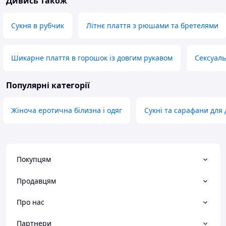
Дивись також
Сукня в рубчик
Літнє плаття з рюшами та бретелями
Шикарне плаття в горошок із довгим рукавом
Сексуаль
Популярні категорії
Жіноча еротична білизна і одяг
Сукні та сарафани для 
Покупцям
Продавцям
Про нас
Партнери