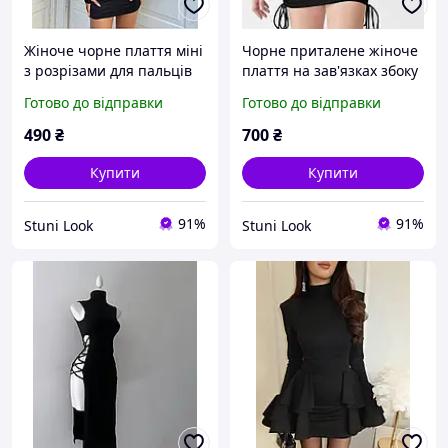
Жіноче чорне плаття міні
Чорне приталене жіноче
з розрізами для пальців
плаття на зав'язках збоку
(40-42, 42-44 розміри)
та об'ємними рукавами
Готово до відправки
Готово до відправки
(42-44 і 46-48 розміри)
490
₴
700
₴
Купити
Купити
91%
91%
Stuni Look
Stuni Look