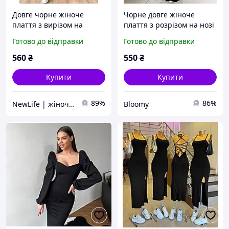
Довге чорне жіноче
Чорне довге жіноче
плаття з вирізом на
плаття з розрізом на нозі
тонких бретельках
(40-42 і 44-46 розміри)
Готово до відправки
Готово до відправки
560
₴
550
₴
Купити
Купити
89%
86%
NewLife | жіночий одяг
Bloomy