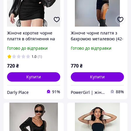
Жіноче коротке чорне
Жіноче чорне плаття з
плаття в обтягнення на
бахромою металевою (42-
затяжках довжина
44, 46-48 розміри)
Готово до відправки
Готово до відправки
регулюється з довгим
об'ємним рукавом
1.0
(1)
720
₴
770
₴
Купити
Купити
91%
88%
Darly Place
PowerGirl | жіночий одяг