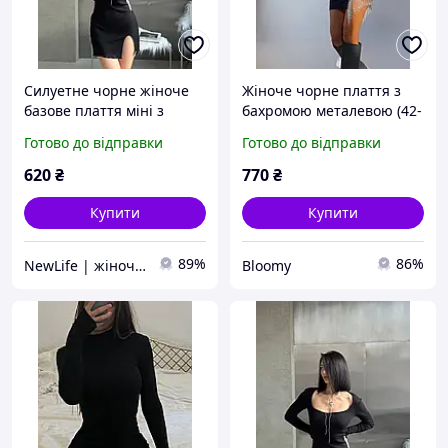
Силуетне чорне жіноче
Жіноче чорне плаття з
базове плаття міні з
бахромою металевою (42-
розрізом на стегні (42-46
44, 46-48 розміри)
Готово до відправки
Готово до відправки
розмір)
620
₴
770
₴
Купити
Купити
89%
86%
NewLife | жіночий одяг
Bloomy