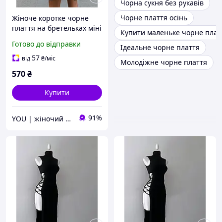
Чорна сукня без рукавів
Чорне плаття осінь
Жіноче коротке чорне
плаття на бретельках міні
Купити маленьке чорне плат
із зав'язками на спині
Готово до відправки
Ідеальне чорне плаття
57
від
₴
/міс
Молодіжне чорне плаття
570
₴
Купити
91%
YOU | жіночий одяг