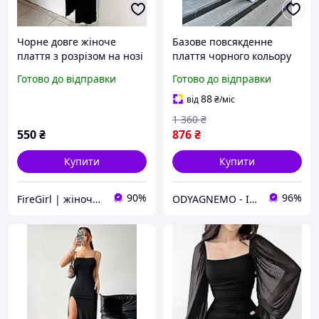
Чорне довге жіноче
Базове повсякденне
плаття з розрізом на нозі
плаття чорного кольору
(40-42 і 44-46 розміри)
27386 42/44
Готово до відправки
Готово до відправки
88
від
₴
/міс
1 360
₴
550
₴
876
₴
Купити
Купити
90%
96%
FireGirl | жіночий одяг
ODYAGNEMO - Інтернет магазин жіночого одягу