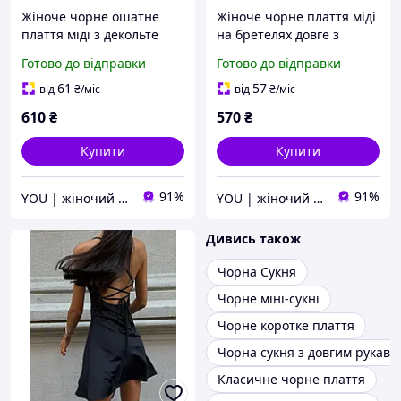
Жіноче чорне ошатне
Жіноче чорне плаття міді
плаття міді з декольте
на бретелях довге з
об'ємний рукав
розрізом із зав'язками на
Готово до відправки
Готово до відправки
приталене
спині
61
57
від
₴
/міс
від
₴
/міс
610
₴
570
₴
Купити
Купити
91%
91%
YOU | жіночий одяг
YOU | жіночий одяг
Дивись також
Чорна Сукня
Чорне міні-сукні
Чорне коротке плаття
Чорна сукня з довгим рукаво
Класичне чорне плаття