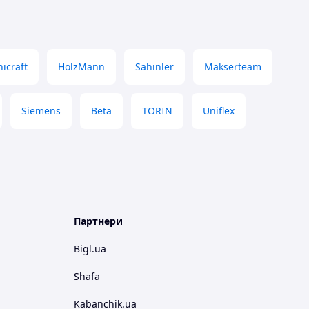
icraft
HolzMann
Sahinler
Makserteam
Siemens
Beta
TORIN
Uniflex
Партнери
Bigl.ua
Shafa
Kabanchik.ua