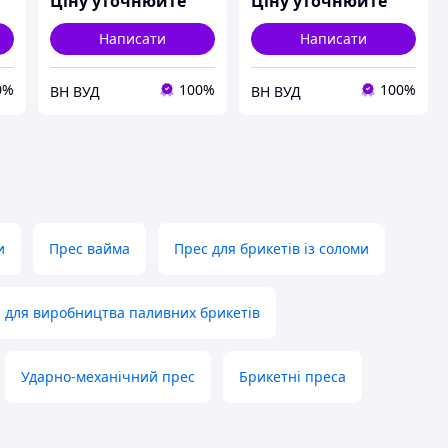
Ціну уточнюйте
Ціну уточнюйте
Написати
Написати
0%
100%
100%
ВН ВУД
ВН ВУД
и
Прес вайма
Прес для брикетів із соломи
я для виробництва паливних брикетів
Ударно-механічний прес
Брикетні преса