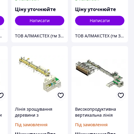
Ціну уточнюйте
Ціну уточнюйте
Написати
Написати
ологічного обладнання"
ТОВ АЛМАКСТЕХ (тм Зенитек)
ТОВ АЛМАКСТЕХ (тм Зенитек)
Лінія зрощування
Високопродуктивна
и
деревини з
вертикальна лінія
поворотним столом
зрощування Swift-S
Під замовлення
Під замовлення
KTCC
KTCC