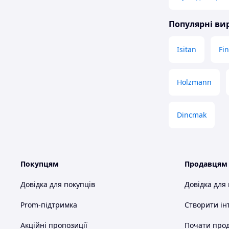
Популярні в
Isitan
Fi
Holzmann
Dincmak
Покупцям
Продавцям
Довідка для покупців
Довідка для
Prom-підтримка
Створити ін
Акційні пропозиції
Почати прод