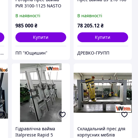
PVR 3100-1125 NASTO
(Насто)
В наявності
В наявності
985 000
₴
78 205
.12
₴
Купити
Купити
F-Z UKRAINE тм «Фора Захід»
ПП "Ющишин"
ДРЕВКО-ГРУПП
Гідравлічна вайма
Складальний прес для
Italpresse Rapid 5
корпусних меблів