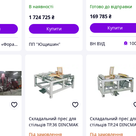
2,1 м/3,1 м/4,2 м/5,2
В наявності
Готово до відправки
м/6,2 м NST HP 3100
NASTO
169 785
₴
1 724 725
₴
Купити
и
Купити
10
ВН ВУД
F-Z UKRAINE тм «Фора Захід»
ПП "Ющишин"
Складальний прес для
Складальний прес дл
стільців TP.36 DINCMAK
стільців TP.24 DINCM
1т./год
Під замовлення
Під замовлення