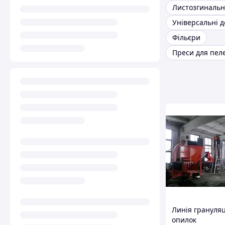
Фільєри
Преси для пел
Линія грануляц
опилок