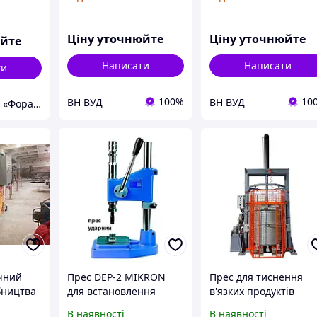
Ціну уточнюйте
Ціну уточнюйте
юйте
Написати
Написати
ти
100%
10
ВН ВУД
ВН ВУД
F-Z UKRAINE тм «Фора Захід»
чний
Прес DEP-2 MIKRON
Прес для тиснення
бництва
для встановлення
в'язких продуктів
етів
фурнітури
В наявності
В наявності