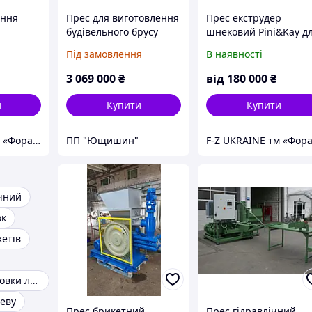
ання
Прес для виготовлення
Прес екструдер
будівельного брусу
шнековий Pini&Kay д
PGT-13700 Nasto
елеваторних відходів
Під замовлення
В наявності
3 069 000
₴
від
180 000
₴
и
Купити
Купити
F-Z UKRAINE тм «Фора Захід»
ПП "Ющишин"
ічний
ок
етів
Прес для установки люверсів
реву
Прес брикетний
Прес гідравлічний