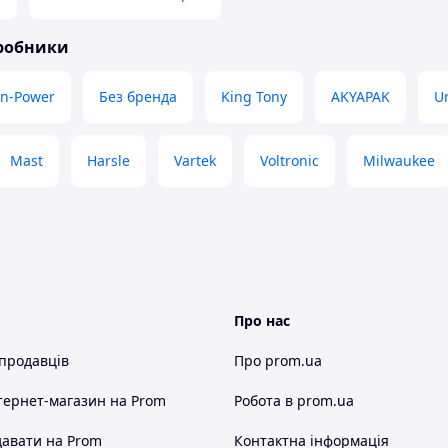
иробники
nn-Power
Без бренда
King Tony
AKYAPAK
Un
Mast
Harsle
Vartek
Voltronic
Milwaukee
Про нас
 продавців
Про prom.ua
тернет-магазин
на Prom
Робота в prom.ua
авати на Prom
Контактна інформація