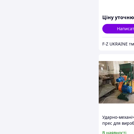
Ціну уточн
Написа
Ударно-механі
прес для виро
паливних брик
В наявності