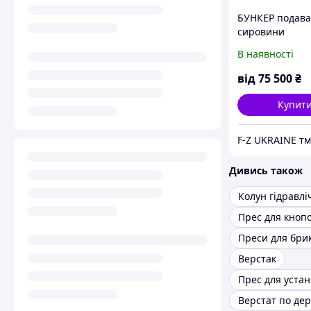
БУНКЕР подав
сировини
В наявності
від
75 500
₴
Купит
Дивись також
Колун гідравл
Прес для кноп
Преси для брик
Верстак
Верстат по де