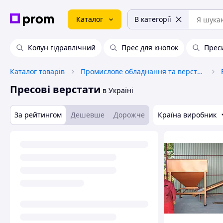
Каталог
В категорії
Колун гідравлічний
Прес для кнопок
Преси
Каталог товарів
Промислове обладнання та верстати
Пресові верстати
в Україні
За рейтингом
Дешевше
Дорожче
Країна виробник