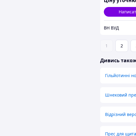
Ціну уточн
Написа
ВН ВУД
1
2
Дивись тако
Гільйотинні н
Шнековий прес
Відрізний вер
Прес для щит