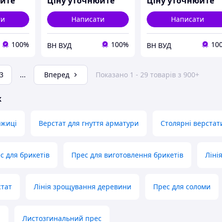
юйте
Ціну уточнюйте
Ціну уточнюйте
ти
Написати
Написати
100%
100%
10
ВН ВУД
ВН ВУД
3
...
Вперед
Показано 1 - 29 товарів з 900+
ж
ожиці
Верстат для гнуття арматури
Столярні верстат
 для брикетів
Прес для виготовлення брикетів
Ліні
стат
Лінія зрощування деревини
Прес для соломи
а
Листозгинальний прес