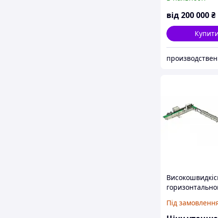
від
200 000
₴
Купит
Високошвидкісн
горизонтально
зрощування д
Під замовленн
- Серія FJHS