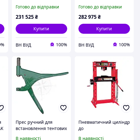
Ligmatech MPH 10/06
Готово до відправки
Готово до відправки
231 525
₴
282 975
₴
Купити
Купити
0%
100%
100%
ВН ВУД
ВН ВУД
я
Прес ручний для
Пневматичний циліндр
AK
встановлення тентових
до
кнопок Osculati
пневмогідравлічному
В наявності
В наявності