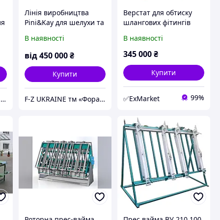
Лінія виробництва
Верстат для обтиску
ля
Pini&Kay для шелухи та
шлангових фітингів
агровідходів. Прес
380В, 6-76мм, 1500т,
В наявності
В наявності
екстудер
швидкозмінні кулачки
матриці HHCP30
345 000
₴
від
450 000
₴
STANDART
Купити
Купити
99%
✅ExMarket
F-Z UKRAINE тм «Фора Захід»
F-Z UKRAINE тм «Фора Захід»
Роторна прес-вайма
Прес вайма ВУ 210 100