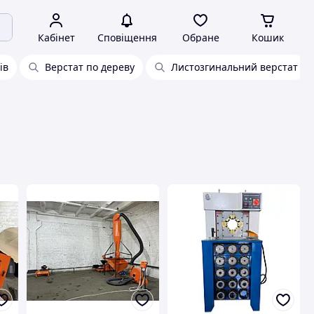
Кабінет
Сповіщення
Обране
Кошик
ів
Верстат по дереву
Листозгинальний верстат