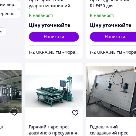
Листозгинальний верстат
ударно-механічний
RUF450 для
ПБ-50
виробництва брикету
Універсальні деревообробні верстати
В наявності
В наявності
Ціну уточнюйте
Ціну уточнюйте
ет
Написати
Написати
F-Z UKRAINE тм «Фора Захід»
ії
Гарячий гідро прес
Гідравлічний
довжиною пресування
складальний прес