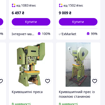
насоса для TY50001
TORIN AP-TY50001
1083
1502
від
₴
/міс
від
₴
/міс
6 497
₴
9 009
₴
Купити
Купити
0%
100%
99%
Інтернет-магазин DVmarket
✅ExMarket
Кривошипні преса
Кривошипний прес із
похилою станиною
В наявності
В наявності