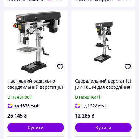
Настільний радіально-
Свердлильний верстат Jet
свердлильний верстат JET
JDP-10L-M для свердління
JDR-34-400 з лазерним
отворів у заготовках з
В наявності
В наявності
покажчиком осі
деревини, пластику та
свердління
металу
4358
1228
від
₴
/міс
від
₴
/міс
26 145
₴
12 285
₴
Купити
Купити