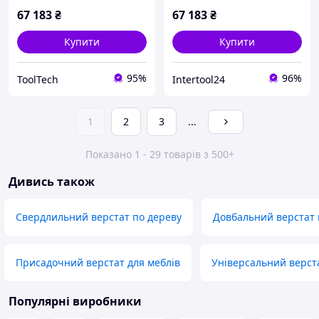
67 183
₴
67 183
₴
Купити
Купити
95%
96%
ToolTech
Intertool24
1
2
3
...
Показано 1 - 29 товарів з 500+
Дивись також
Свердлильний верстат по дереву
Довбальний верстат 
Присадочний верстат для меблів
Універсальний верст
Популярні виробники