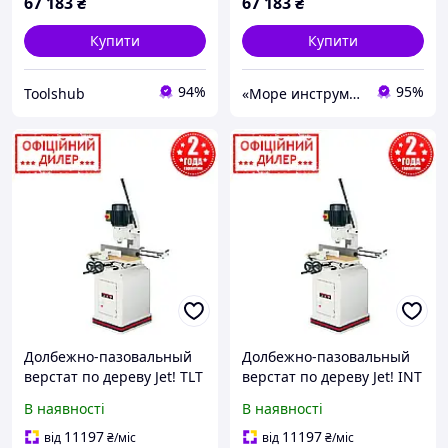
67 183
₴
67 183
₴
Купити
Купити
94%
95%
Toolshub
«Море инструментов»
Долбежно-пазовальный
Долбежно-пазовальный
верстат по дереву Jet! TLT
верстат по дереву Jet! INT
719A (1.3 кВт, 230 В)
719A (1.3 кВт, 230 В)
В наявності
В наявності
11197
11197
від
₴
/міс
від
₴
/міс