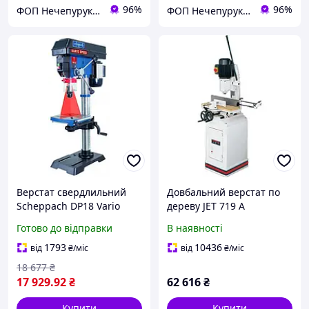
96%
96%
ФОП Нечепурук Олександра Віталіївна
ФОП Нечепурук Олександра Віталіївна
Верстат свердлильний
Довбальний верстат по
Scheppach DP18 Vario
дереву JET 719 A
Готово до відправки
В наявності
1793
10436
від
₴
/міс
від
₴
/міс
18 677
₴
17 929
.92
₴
62 616
₴
Купити
Купити