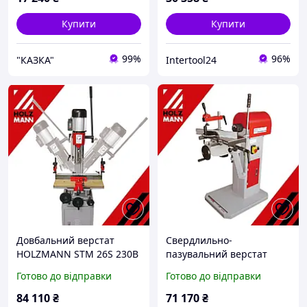
Купити
Купити
99%
96%
"КАЗКА"
Intertool24
Довбальний верстат
Свердлильно-
HOLZMANN STM 26S 230В
пазувальний верстат
HOLZMANN LBM 290 400В
Готово до відправки
Готово до відправки
84 110
₴
71 170
₴