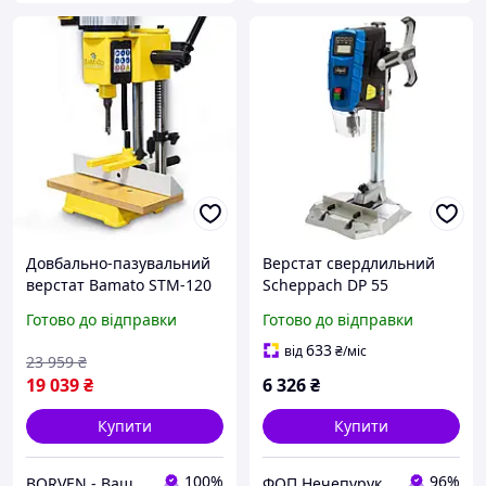
Довбально-пазувальний
Верстат свердлильний
верстат Bamato STM-120
Scheppach DP 55
Готово до відправки
Готово до відправки
633
від
₴
/міс
23 959
₴
19 039
₴
6 326
₴
Купити
Купити
100%
96%
BORVEN - Ваш надійний постачальник техніки, обладнання та інструменту
ФОП Нечепурук Олександра Віталіївна