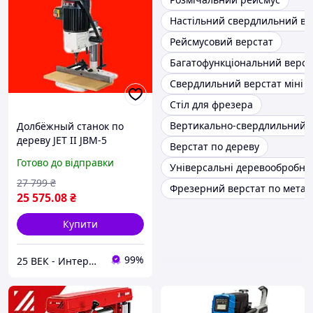
Настільний свердлильний ве
Рейсмусовий верстат
Багатофункціональний верст
Свердлильний верстат міні
Стіл для фрезера
Вертикально-свердлильний 
Долбёжный станок по
дереву JET ІІ JBM-5
Верстат по дереву
Готово до відправки
Універсальні деревообробні 
27 799
₴
Фрезерний верстат по метал
25 575
.08
₴
Купити
99%
25 ВЕК - Интернет-Магазин: электрический, бензиновый, аккумуляторный инструмент и строительство.