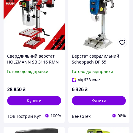
Свердлильний верстат
Верстат свердлильний
HOLZMANN SB 3116 RMN
Scheppach DP 55
Готово до відправки
Готово до відправки
633
від
₴
/міс
28 850
₴
6 326
₴
Купити
Купити
100%
98%
ТОВ Гострий Кут
БензоТех