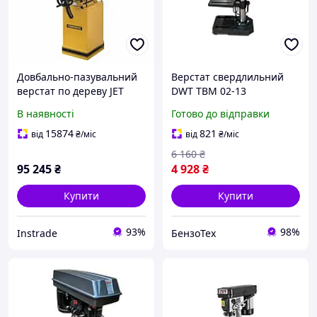
Довбально-пазувальний
Верстат свердлильний
верстат по дереву JET
DWT TBM 02-13
719T
потужністю 250 Вт та
В наявності
Готово до відправки
затискним патроном 1.5-
13 мм.
15874
821
від
₴
/міс
від
₴
/міс
6 160
₴
95 245
₴
4 928
₴
Купити
Купити
93%
98%
Instrade
БензоТех