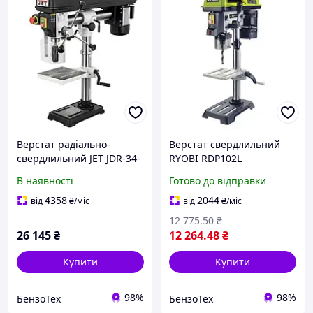
Верстат радіально-
Верстат свердлильний
свердлильний JET JDR-34-
RYOBI RDP102L
400 для свердління
В наявності
Готово до відправки
дерев'яних, металевих та
пластикових заготовок
4358
2044
від
₴
/міс
від
₴
/міс
12 775
.50
₴
26 145
₴
12 264
.48
₴
Купити
Купити
98%
98%
БензоТех
БензоТех