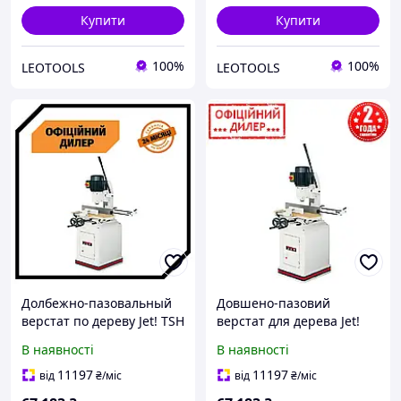
Купити
Купити
100%
100%
LEOTOOLS
LEOTOOLS
Долбежно-пазовальный
Довшено-пазовий
верстат по дереву Jet! TSH
верстат для дерева Jet!
719A (1.3 кВт, 230 В)
STP 719A (1.3 кВт, 230 В)
В наявності
В наявності
11197
11197
від
₴
/міс
від
₴
/міс