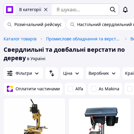
В категорії
Розмічальний рейсмус
Настільний свердлильний 
Каталог товарів
Промислове обладнання та верстати
В
Свердлильні та довбальні верстати по
дереву
в Україні
Фільтри
Ціна
Виробник
Кра
Оплатити частинами
Alfa
As Makina