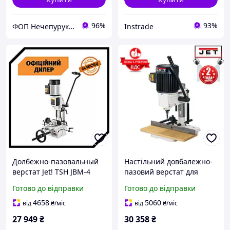
96%
93%
ФОП Нечепурук Олександра Віталіївна
Instrade
Долбежно-пазовальный
Настільний довбалежно-
верстат Jet! TSH JBM-4
пазовий верстат для
(0.55 кВт, 230 В)
дерева Jet! STP JBM-5 (0.7
Готово до відправки
Готово до відправки
кВт, 230 В)
4658
5060
від
₴
/міс
від
₴
/міс
27 949
₴
30 358
₴