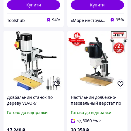
Купити
Купити
94%
95%
Toolshub
«Море инструментов»
Довбальний станок по
Настільний долбежно-
дереву VEVOR/
пазовальный верстат по
Чехія/,550Вт
дереву Jet! INT JBM-5 (0.7
Готово до відправки
Готово до відправки
кВт, 230 В)
5060
від
₴
/міс
17 240
₴
30 358
₴