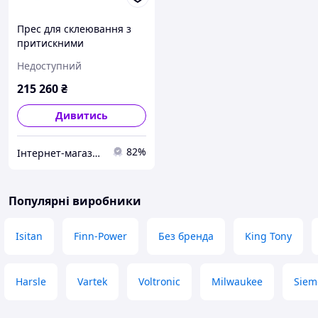
Прес для склеювання з
притискними
елементами на рамній
Недоступний
конструкції Holzmann
VSTR 3000
215 260
₴
Дивитись
82%
Інтернет-магазин ToolX
Популярні виробники
Isitan
Finn-Power
Без бренда
King Tony
Harsle
Vartek
Voltronic
Milwaukee
Siem