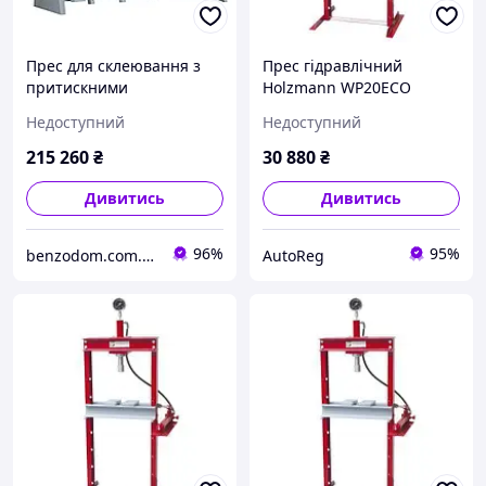
Прес для склеювання з
Прес гідравлічний
притискними
Holzmann WP20ECO
елементами на рамній
Недоступний
Недоступний
конструкції Holzmann
VSTR 3000
215 260
₴
30 880
₴
Дивитись
Дивитись
96%
95%
benzodom.com.ua
AutoReg