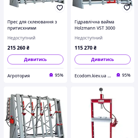
Прес для склеювання з
Гідравлічна вайма
притискними
Holzmann VST 3000
елементами на рамній
Недоступний
Недоступний
конструкції Holzmann
VSTR 3000
215 260
₴
115 270
₴
Дивитись
Дивитись
95%
95%
Агротория
Еcodom.kiev.ua Інтернет- магазин