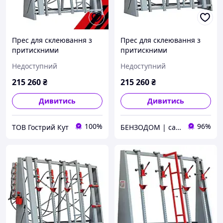
Прес для склеювання з
Прес для склеювання з
притискними
притискними
елементами на рамній
елементами на рамній
Недоступний
Недоступний
конструкції Holzmann
конструкції Holzmann
VSTR 3000
VSTR 3000
215 260
₴
215 260
₴
Дивитись
Дивитись
100%
96%
ТОВ Гострий Кут
БЕНЗОДОМ | садова техніка та електроінструмент