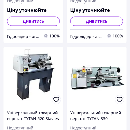
Недоступний
Недоступний
Ціну уточнюйте
Ціну уточнюйте
Дивитись
Дивитись
100%
100%
Гідролідер - агротехніка, промислове та будівельне обладнання
Гідролідер - агротехніка, промислове та будівельне обладнання
Універсальний токарний
Універсальний токарний
верстат TYTAN 520 Slavles
верстат TYTAN 350
180x350 Slavles
Недоступний
Недоступний