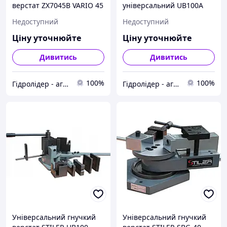
верстат ZX7045B VARIO 45
універсальний UB100A
мм Slavles
Slavles
Недоступний
Недоступний
Ціну уточнюйте
Ціну уточнюйте
Дивитись
Дивитись
100%
100%
Гідролідер - агротехніка, промислове та будівельне обладнання
Гідролідер - агротехніка, промислове та будівельне обладнання
Універсальний гнучкий
Універсальний гнучкий