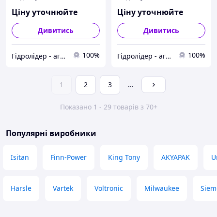
Ціну уточнюйте
Ціну уточнюйте
Дивитись
Дивитись
100%
100%
Гідролідер - агротехніка, промислове та будівельне обладнання
Гідролідер - агротехніка, промислове та будівельне обладнання
1
2
3
...
Показано 1 - 29 товарів з 70+
Популярні виробники
Isitan
Finn-Power
King Tony
AKYAPAK
U
Harsle
Vartek
Voltronic
Milwaukee
Siem