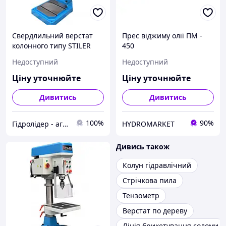
Свердлильний верстат
Прес віджиму олії ПМ -
колонного типу STILER
450
WS20 Slavles
Недоступний
Недоступний
Ціну уточнюйте
Ціну уточнюйте
Дивитись
Дивитись
100%
90%
Гідролідер - агротехніка, промислове та будівельне обладнання
HYDROMARKET
Дивись також
Колун гідравлічний
Стрічкова пила
Тензометр
Верстат по дереву
Лінія брикетування соломи