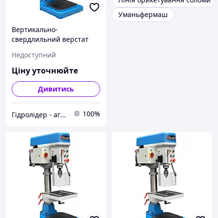
Уманьфермаш
Вертикально-
свердлильний верстат
колонного типу STILER
Недоступний
WS16 Slavles
Ціну уточнюйте
Дивитись
100%
Гідролідер - агротехніка, промислове та будівельне обладнання