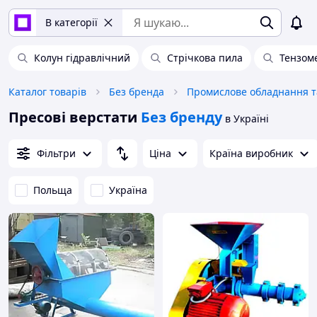
В категорії
Колун гідравлічний
Стрічкова пила
Тензом
Каталог товарів
Без бренда
Пресові верстати
Без бренду
в Україні
Фільтри
Ціна
Країна виробник
Польща
Україна