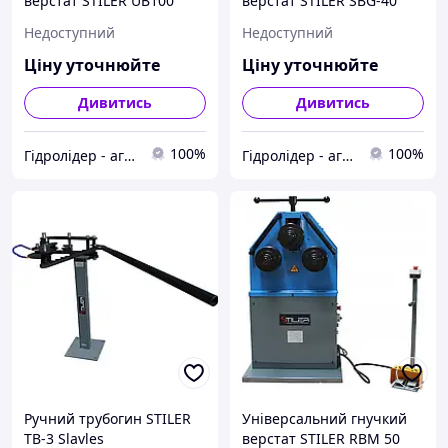
верстат STILER UB100
верстат STILER SBG-40
Slavles
Slavles
Недоступний
Недоступний
Ціну уточнюйте
Ціну уточнюйте
Дивитись
Дивитись
100%
100%
Гідролідер - агротехніка, промислове та будівельне обладнання
Гідролідер - агротехніка, промислове та будівельне обладнання
Ручний трубогин STILER
Універсальний гнучкий
TB-3 Slavles
верстат STILER RBM 50