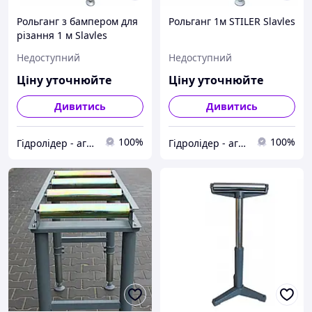
Рольганг з бампером для
Рольганг 1м STILER Slavles
різання 1 м Slavles
Недоступний
Недоступний
Ціну уточнюйте
Ціну уточнюйте
Дивитись
Дивитись
100%
100%
Гідролідер - агротехніка, промислове та будівельне обладнання
Гідролідер - агротехніка, промислове та будівельне обладнання