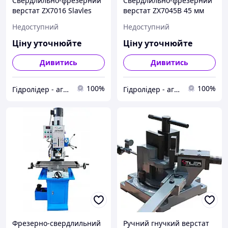
Свердлильно-фрезерний
Свердлильно-фрезерний
верстат ZX7016 Slavles
верстат ZX7045B 45 мм
Slavles
Недоступний
Недоступний
Ціну уточнюйте
Ціну уточнюйте
Дивитись
Дивитись
100%
100%
Гідролідер - агротехніка, промислове та будівельне обладнання
Гідролідер - агротехніка, промислове та будівельне обладнання
Фрезерно-свердлильний
Ручний гнучкий верстат