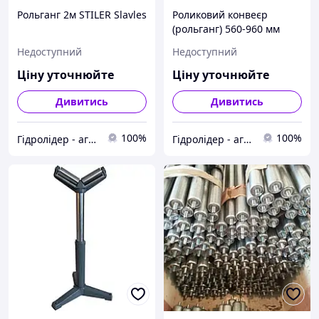
Рольганг 2м STILER Slavles
Роликовий конвеєр
(рольганг) 560-960 мм
STILER Slavles
Недоступний
Недоступний
Ціну уточнюйте
Ціну уточнюйте
Дивитись
Дивитись
100%
100%
Гідролідер - агротехніка, промислове та будівельне обладнання
Гідролідер - агротехніка, промислове та будівельне обладнання