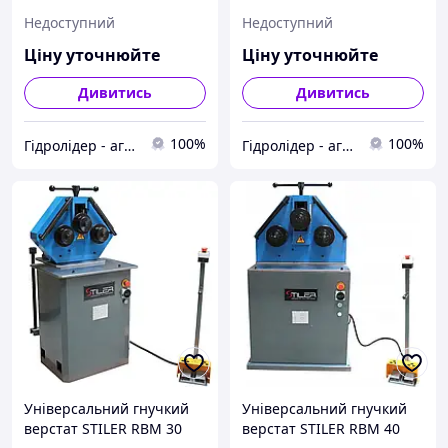
Slavles
Недоступний
Недоступний
Ціну уточнюйте
Ціну уточнюйте
Дивитись
Дивитись
100%
100%
Гідролідер - агротехніка, промислове та будівельне обладнання
Гідролідер - агротехніка, промислове та будівельне обладнання
Універсальний гнучкий
Універсальний гнучкий
верстат STILER RBM 30
верстат STILER RBM 40