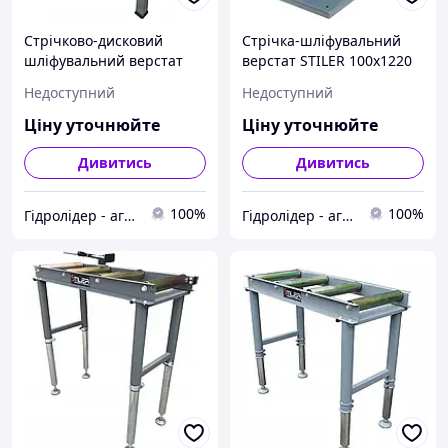
Стрічково-дисковий
Стрічка-шліфувальний
шліфувальний верстат
верстат STILER 100x1220
STILER 150X1220CM 6X10
Slavles
Недоступний
Недоступний
Slavles
Ціну уточнюйте
Ціну уточнюйте
Дивитись
Дивитись
100%
100%
Гідролідер - агротехніка, промислове та будівельне обладнання
Гідролідер - агротехніка, промислове та будівельне обладнання