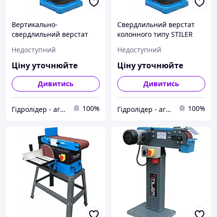
Вертикально-
Свердлильний верстат
свердлильний верстат
колонного типу STILER
колонного типу STILER
WS32A Slavles
Недоступний
Недоступний
WS32 Slavles
Ціну уточнюйте
Ціну уточнюйте
Дивитись
Дивитись
100%
100%
Гідролідер - агротехніка, промислове та будівельне обладнання
Гідролідер - агротехніка, промислове та будівельне обладнання