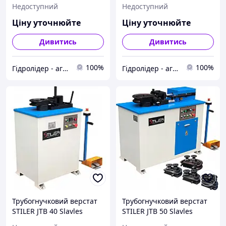
Slavles
Slavles
Недоступний
Недоступний
Ціну уточнюйте
Ціну уточнюйте
Дивитись
Дивитись
100%
100%
Гідролідер - агротехніка, промислове та будівельне обладнання
Гідролідер - агротехніка, промислове та будівельне обладнання
Трубогнучковий верстат
Трубогнучковий верстат
STILER JTB 40 Slavles
STILER JTB 50 Slavles