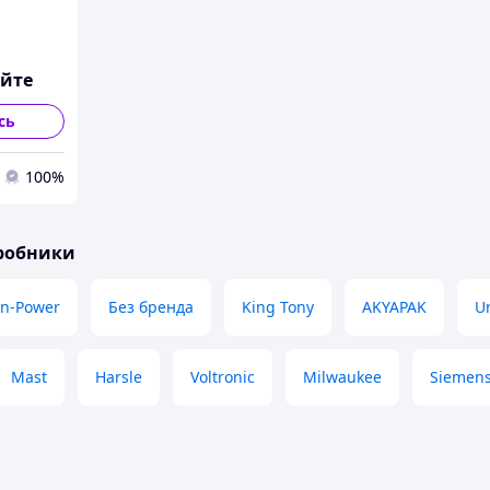
юйте
сь
100%
иробники
nn-Power
Без бренда
King Tony
AKYAPAK
Un
Mast
Harsle
Voltronic
Milwaukee
Siemen