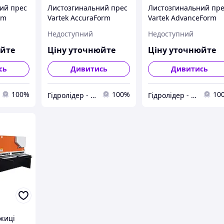
ий прес
Листозгинальний прес
Листозгинальний пр
rm
Vartek AccuraForm
Vartek AdvanceForm
Недоступний
Недоступний
юйте
Ціну уточнюйте
Ціну уточнюйте
сь
Дивитись
Дивитись
100%
100%
10
Гідролідер - агротехніка, промислове та будівельне обладнання
Гідролідер - агротехніка, промислове та будівельне обладнання
жиці