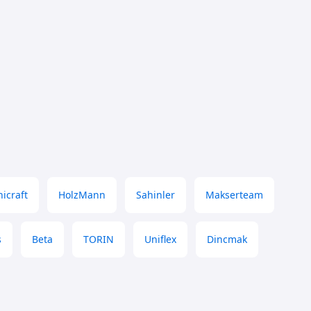
icraft
HolzMann
Sahinler
Makserteam
s
Beta
TORIN
Uniflex
Dincmak