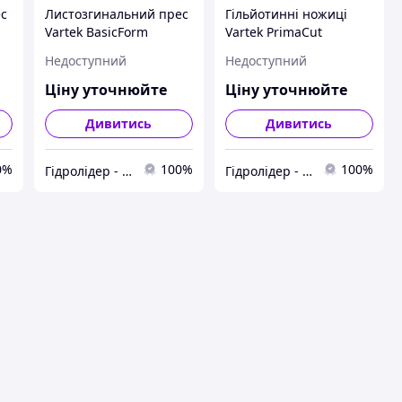
ес
Листозгинальний прес
Гільйотинні ножиці
Vartek BasicForm
Vartek PrimaCut
Недоступний
Недоступний
Ціну уточнюйте
Ціну уточнюйте
Дивитись
Дивитись
0%
100%
100%
Гідролідер - агротехніка, промислове та будівельне обладнання
Гідролідер - агротехніка, промислове та будівельне обладнання