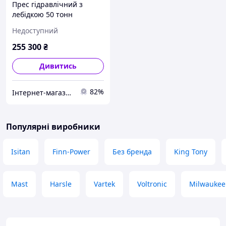
Прес гідравлічний з
лебідкою 50 тонн
(рухомий циліндр)
Недоступний
255 300
₴
Дивитись
82%
Інтернет-магазин ToolX
Популярні виробники
Isitan
Finn-Power
Без бренда
King Tony
Mast
Harsle
Vartek
Voltronic
Milwaukee