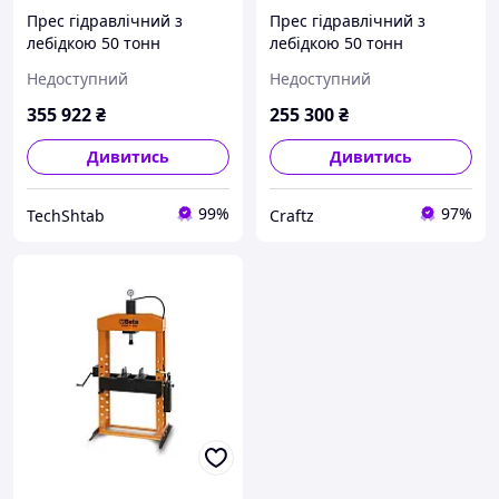
Прес гідравлічний з
Прес гідравлічний з
лебідкою 50 тонн
лебідкою 50 тонн
(рухомий циліндр)
(рухомий циліндр)
Недоступний
Недоступний
355 922
₴
255 300
₴
Дивитись
Дивитись
99%
97%
TechShtab
Craftz