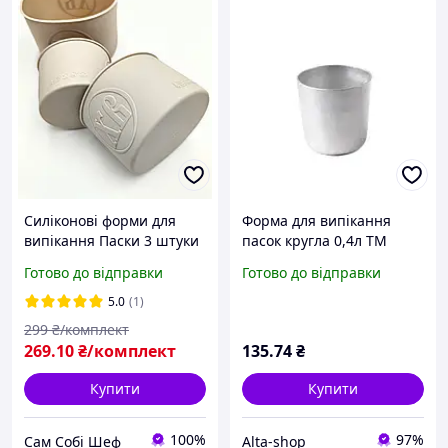
Силіконові форми для
Форма для випікання
випікання Паски 3 штуки
пасок кругла 0,4л ТМ
ПОЛІМЕТ
Готово до відправки
Готово до відправки
5.0
(1)
299
₴/комплект
269
.10
₴/комплект
135
.74
₴
Купити
Купити
100%
97%
Сам Собі Шеф
Alta-shop