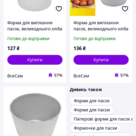
Форма для випікання
Форма для випікання
пасок, великоднього хліба
пасок, великоднього хліба
та кексів 200 мл
та кексів 250 мл
Готово до відправки
Готово до відправки
127
₴
136
₴
Купити
Купити
97%
97%
ВсеСам
ВсеСам
Дивись також
Форми для пасок
Форми для паски
Паперові форми для пасок в
Формочки для пасхи