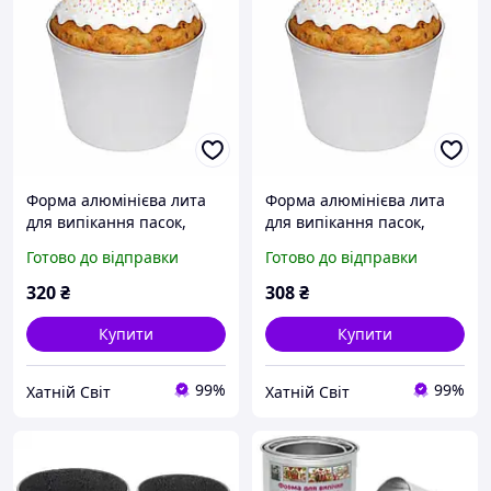
Форма алюмінієва лита
Форма алюмінієва лита
для випікання пасок,
для випікання пасок,
великодніх кулічів, хліба
великодніх кулічів, хліба
Готово до відправки
Готово до відправки
та кексів із посиленим
та кексів із посиленим
бортиком по краю 1.5 л
бортиком по краю 1 л
320
₴
308
₴
Купити
Купити
99%
99%
Хатній Світ
Хатній Світ