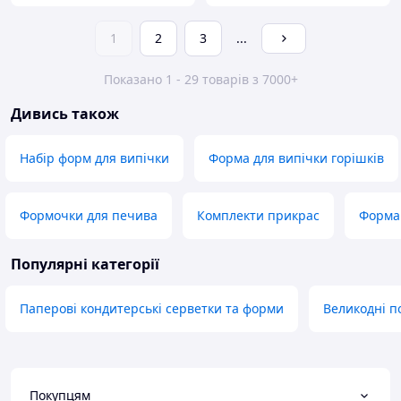
1
2
3
...
Показано 1 - 29 товарів з 7000+
Дивись також
Набір форм для випічки
Форма для випічки горішків
Формочки для печива
Комплекти прикрас
Форма 
Популярні категорії
Паперові кондитерські серветки та форми
Великодні п
Покупцям