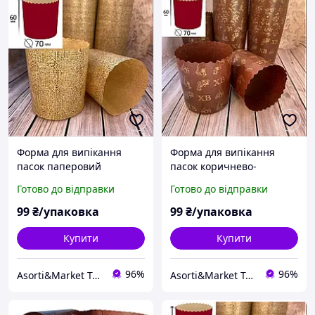
Форма для випікання
Форма для випікання
пасок паперовий
пасок коричнево-
пергамент 20 шт. 70х60
шоколадний паперовий
Готово до відправки
Готово до відправки
мм. Форми для випікання.
пергамент 20 шт. 70х60
мм. Форми для випікання.
99
₴/упаковка
99
₴/упаковка
Купити
Купити
96%
96%
Asorti&Market Товари для дома-родини
Asorti&Market Товари для дома-родини