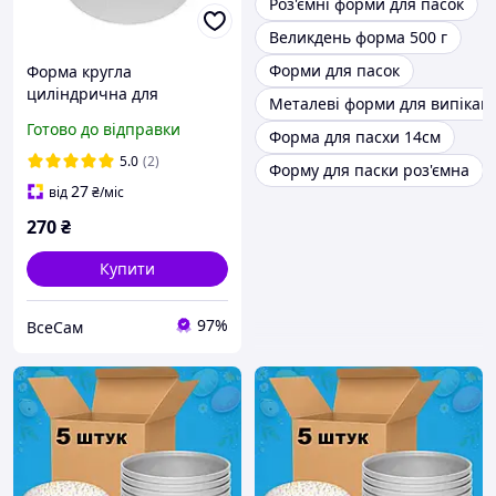
Роз'ємні форми для пасок
Великдень форма 500 г
Форми для пасок
Форма кругла
циліндрична для
Металеві форми для випікан
випікання пасок,
Готово до відправки
Форма для пасхи 14см
великоднього хліба та
кексів 3.5 л
5.0
(2)
Форму для паски роз'ємна
27
від
₴
/міс
270
₴
Купити
97%
ВсеСам