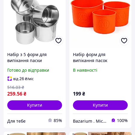
Набір з 5 форм для
Набір форм для
випікання паски
випікання пасок
надійний посуд на довгі
14,5/12/9,5 см
Готово до відправки
В наявності
роки!
силіконових, червоний
26
від
₴
/міс
516
.03
₴
259
.56
₴
199
₴
Купити
Купити
85%
100%
Для тебе
Bazarium . Місце, де є все