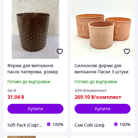
Форма для випікання
Силіконові форми для
пасок паперова, розмір
випікання Паски 3 штуки
150х100, діаметр 15 см
Готово до відправки
Готово до відправки
(700-750 г)
32
₴
299
₴/комплект
31
.04
₴
269
.10
₴/комплект
Купити
Купити
100%
100%
Soft Pack (Софт Пак)
Сам Собі Шеф