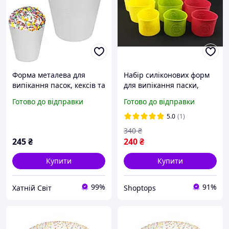
Форма металева для
Набір силіконових форм
випікання пасок, кексів та
для випікання паски,
хліба 1.5 л
пасок 3 шт.
Готово до відправки
Готово до відправки
5.0
(1)
340
₴
245
₴
240
₴
Купити
Купити
99%
91%
Хатній Світ
Shoptops