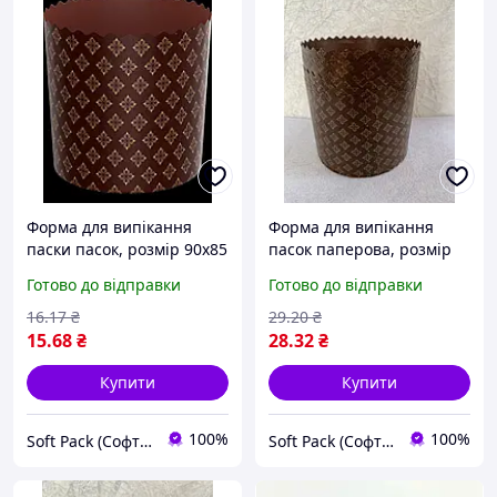
Форма для випікання
Форма для випікання
паски пасок, розмір 90х85
пасок паперова, розмір
150х100, діаметр 15 см
Готово до відправки
Готово до відправки
(700-750 г)
16
.17
₴
29
.20
₴
15
.68
₴
28
.32
₴
Купити
Купити
100%
100%
Soft Pack (Софт Пак)
Soft Pack (Софт Пак)