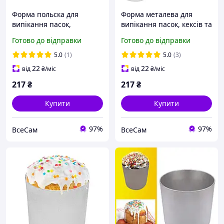
Форма польска для
Форма металева для
випікання пасок,
випікання пасок, кексів та
великоднього хліба та
хліба 1.5 л
Готово до відправки
Готово до відправки
кексів 1.5 л
5.0
(1)
5.0
(3)
22
22
від
₴
/міс
від
₴
/міс
217
₴
217
₴
Купити
Купити
97%
97%
ВсеСам
ВсеСам