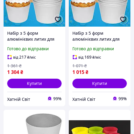
Набір з 5 форм
Набір з 5 форм
алюмінієвих литих для
алюмінієвих литих для
випікання пасок,
випікання пасок,
Готово до відправки
Готово до відправки
великодніх кулічів, хліба
великодніх кулічів, хліба
та кексів з посиленим
та кексів з посиленим
217
169
від
₴
/міс
від
₴
/міс
бортиком по краю, 3 л
бортиком по краю, 1 л
1 361
₴
1 071
₴
1 304
₴
1 015
₴
Купити
Купити
99%
99%
Хатній Світ
Хатній Світ