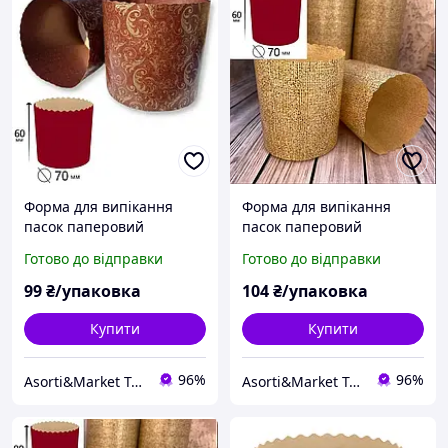
Форма для випікання
Форма для випікання
пасок паперовий
пасок паперовий
пергамент із візерунком в
пергамент 20 шт. 70х85
Готово до відправки
Готово до відправки
асортименті 20 шт. 70х60
мм. Форми для випікання.
мм. Форми для випікання.
99
₴/упаковка
104
₴/упаковка
Купити
Купити
96%
96%
Asorti&Market Товари для дома-родини
Asorti&Market Товари для дома-родини