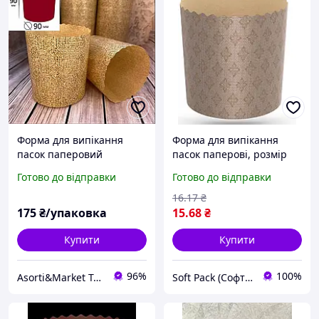
Форма для випікання
Форма для випікання
пасок паперовий
пасок паперові, розмір
пергамент 20 шт. 90х90
110х85
Готово до відправки
Готово до відправки
мм. Форми для випікання.
16
.17
₴
175
₴/упаковка
15
.68
₴
Купити
Купити
96%
100%
Asorti&Market Товари для дома-родини
Soft Pack (Софт Пак)