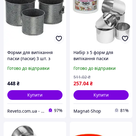
Форми для випікання
Набір з 5 форм для
пасхи (паски) 3 шт. з
випікання паски
мармуровим покриттям
надійний посуд на довгі
Готово до відправки
Готово до відправки
А-Плюс (1119)
роки!
511
.02
₴
448
₴
257
.04
₴
Купити
Купити
97%
81%
Reveto.com.ua - товары для кухни, термосы и термокружки, термосумки и многое другое
Magnat-Shop