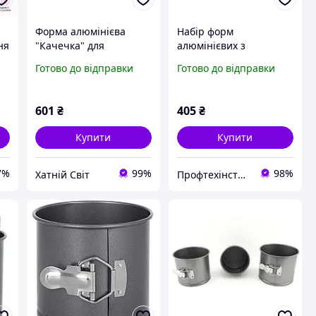
Форма алюмінієва
Набір форм
ня
"Качечка" для
алюмінієвих з
випікання святкового
антипригарним
Готово до відправки
Готово до відправки
цільного кексу
покриттям для Пасхи
14х12х9см
3шт (12х10см, 14х12см,
17х13см) A-PLU
601
₴
405
₴
Купити
Купити
7%
99%
98%
Хатній Світ
Профтехінструмент