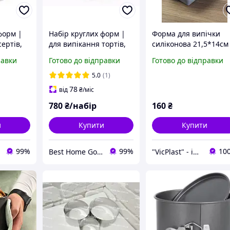
форм |
Набір круглих форм |
Форма для випічки
сертів,
для випікання тортів,
силіконова 21,5*14см
десертів, салатів | 6
А-Плюс
равки
Готово до відправки
Готово до відправки
8/20 см,
шт, Ø22/20/18/16/14/12
см, висота 8.5 см,
5.0
(1)
аль
нержавіюча сталь
78
від
₴
/міс
780
₴/набір
160
₴
и
Купити
Купити
99%
99%
10
Best Home Goods - "Кращі товари для дому, подарунки, дрібниці"
"VicРlast" - інтернет-магазин товарів для дому, кухні та організації простору