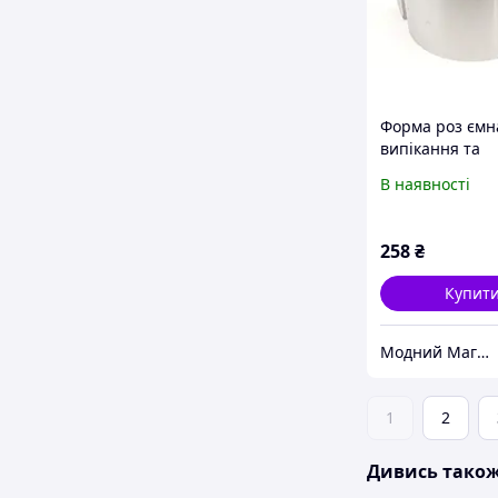
Форма роз ємн
випікання та
складання десе
В наявності
нержавіючої ст
A-PLUS 615
258
₴
Купит
Модний Магазин
1
2
Дивись тако