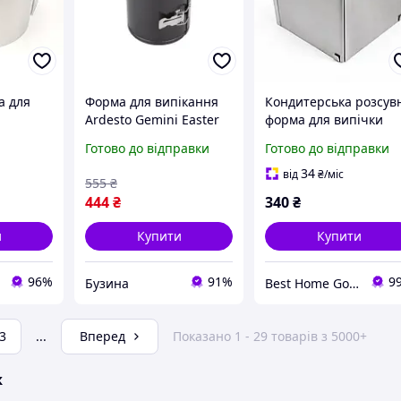
а для
Форма для випікання
Кондитерська розсув
Ardesto Gemini Easter
форма для випічки
ртів із
Cake Round Detachable
квадратна 16×16 см |
Готово до відправки
Готово до відправки
алі 14см
14 x 12 см AR2506G
нержавіюча сталь |
buzyna
висота 14 см |
34
від
₴
/міс
555
₴
розсувається до 28×2
444
₴
340
₴
см
и
Купити
Купити
96%
91%
9
Бузина
Best Home Goods - "Кращі товари для дому, подарунки, дрібниці"
3
...
Вперед
Показано 1 - 29 товарів з 5000+
ж