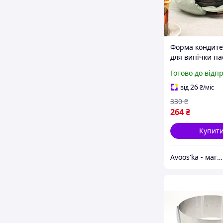
Форма кондите
для випічки па
(Ardesto Gemin
Готово до відп
AR2506G 14×12
26
від
₴
/міс
330
₴
264
₴
Купит
Avoos'ka - магазин для Вашого дому та комфорту,)