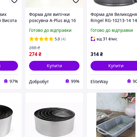
вих
Форма для випічки
Форма для Великодн
и Висота
розсувна A-Plus від 16
Ringel RG-10213-14 1
 14,12,9
до 30 см Висота 14 см
см
Готово до відправки
Готово до відправки
31
5.0
(4)
від
₴
/міс
288
₴
274
₴
314
₴
и
Купити
Купити
97%
99%
9
Добробут
EliteWay