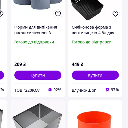
я
Форми для випікання
Силіконова форма з
4
пасхи силіконові 3
вентиляцією 4.8л для
штуки 14,5/12/9,5 см
аерогриля 20×14,5×8
Готово до відправки
Готово до відправки
Сірий HP-35-555G
см
209
₴
449
₴
Купити
Купити
7%
92%
97%
ТОВ "220ЮА"
Влучно-Шоп