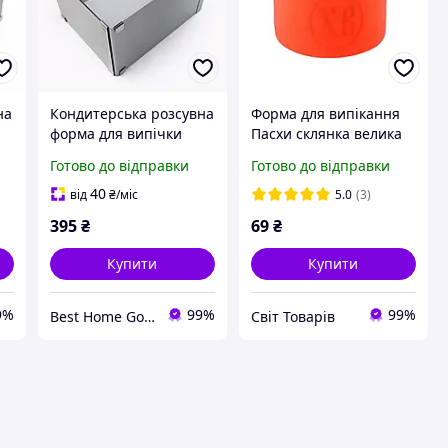
на
Кондитерська розсувна
Форма для випікання
форма для випічки
Пасхи склянка велика
прямокутна 15×20 см |
16 см
Готово до відправки
Готово до відправки
нержавіюча сталь |
висота 14 см |
40
від
₴
/міс
5.0
(3)
8
розсувається до 28×38
395
₴
69
₴
см
Купити
Купити
9%
99%
99%
Best Home Goods - "Кращі товари для дому, подарунки, дрібниці"
Світ Товарів