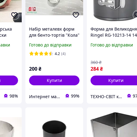
рська
Набір металевх форм
Форма для Великодн
ски
для бенто-тортів "Кола"
Ringel RG-10213-14 1
i
10 см, 12 см, 14 см
см
равки
Готово до відправки
Готово до відправки
 см)
4.2
(4)
360
₴
200
₴
284
₴
и
Купити
Купити
98%
99%
9
Интернет магазин "SOROKA-OPT"
ТЕХНО-СВІТ компьютерна техніка, мобільні аксесуари, електронна техніка та багато іншого.