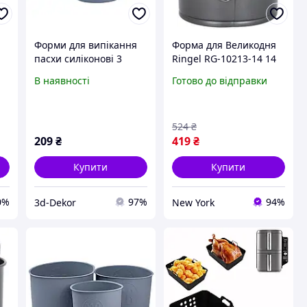
Форми для випікання
Форма для Великодня
пасхи силіконові 3
Ringel RG-10213-14 14
штуки 1.7/1/0.6 л Сірий
см newyork
В наявності
Готово до відправки
HP-35-555G
524
₴
209
₴
419
₴
Купити
Купити
0%
97%
94%
3d-Dekor
New York