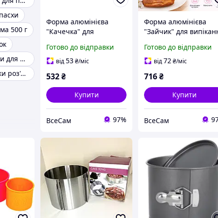
Роз'ємні форми для пасок
пасхи
Форма алюмінієва
Форма алюмінієва
ма 500 г
"Качечка" для
"Зайчик" для випікан
випікання святкового
святкового цільного
ок
Готово до відправки
Готово до відправки
цільного кексу
кексу 19.5х14х8 см
Паперові форми для пасок 110
14х12х9см
53
72
від
₴
/міс
від
₴
/міс
Форму для паски роз'ємна
532
₴
716
₴
Купити
Купити
97%
9
ВсеСам
ВсеСам