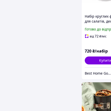
Набір круглих 
для салатів, де
випічки | 6 шт,
Готово до відп
Ø10/12/14/16/1
висота 12 см,
72
від
₴
/міс
нержавіюча ст
720
₴/набір
Купит
Best Home Goods - "Кращі товари для дому, подарунки, дрібниці"