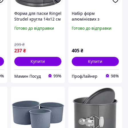
я
Форма для паски Ringel
Набір форм
4
Strudel кругла 14x12 см
алюмінієвих з
RG-10213-14
антипригарним
Готово до відправки
Готово до відправки
покриттям для Пасхи
3шт (12х10см, 14х12см,
17х13см) A-PLU
299
₴
237
₴
405
₴
Купити
Купити
0%
99%
98%
Мамин Посуд
ПрофЛайнер