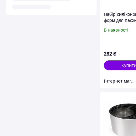
Набір силіконо
форм для пасх
10 см, діаметри
В наявності
см
282
₴
Купит
Інтернет магазин Карамель