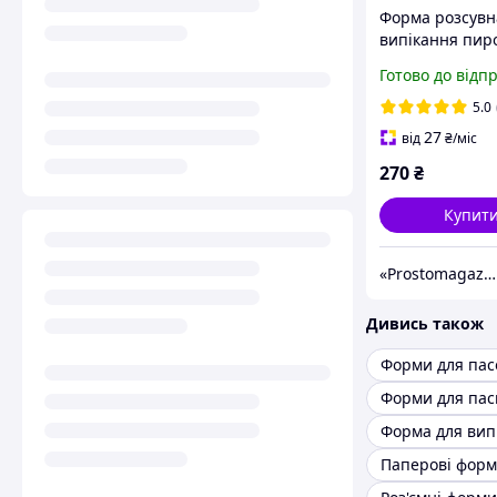
Форма розсувн
випікання пиро
тортів кругла, 
Готово до відп
14 см
5.0
27
від
₴
/міс
270
₴
Купит
«Prostomagazin»
Дивись також
Форми для пас
Форми для пас