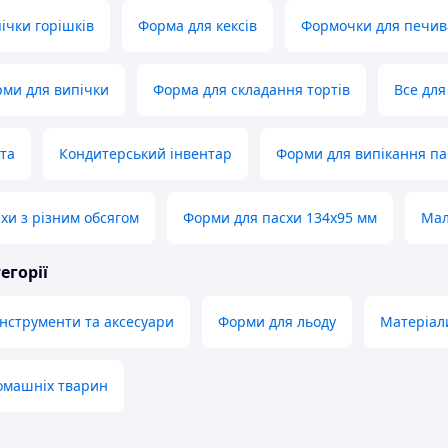
ічки горішків
Форма для кексів
Формочки для печив
рми для випічки
Форма для складання тортів
Все для
рта
Кондитерський інвентар
Форми для випікання пас
хи з різним обсягом
Форми для пасхи 134х95 мм
Мал
егорії
інструменти та аксесуари
Форми для льоду
Матеріали
омашніх тварин