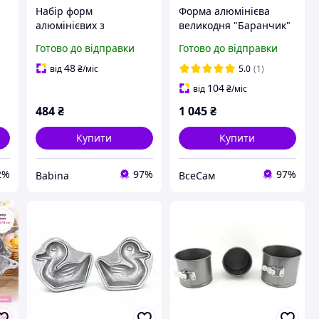
я
Набір форм
Форма алюмінієва
4
алюмінієвих з
великодня "Баранчик"
антипригарним
для випічки святкового
Готово до відправки
Готово до відправки
покриттям для пасхи 3
цільного кексу
шт. (12 х10 см,14 х12
баранчика 18х14.5х8
48
від
₴
/міс
5.0
(1)
см,17 х13см) A-PLUS
см
104
від
₴
/міс
484
₴
1 045
₴
Купити
Купити
2%
97%
97%
Babina
ВсеСам