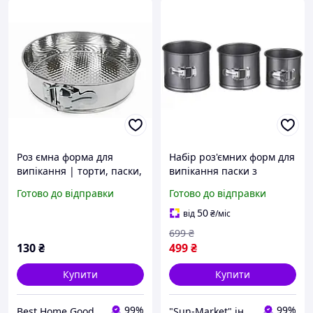
Роз ємна форма для
Набір роз'ємних форм для
випікання | торти, паски,
випікання паски з
десерти | 1 шт., діаметр
антипригарним
Готово до відправки
Готово до відправки
18 см, висота 6,5 см,
покриттям металеві
алюміній, знімне дно
форми для кексів та
50
від
₴
/міс
тортів 3 шт
699
₴
130
₴
499
₴
Купити
Купити
99%
99%
Best Home Goods - "Кращі товари для дому, подарунки, дрібниці"
"Sun-Market" інтернет-магазин