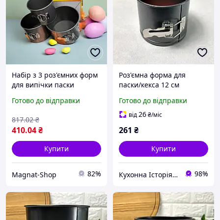
Набір з 3 роз'ємних форм
Роз'ємна форма для
для випічки паски
паски/кекса 12 см
ідеальний результат без
ARDESTO Gemini
Готово до відправки
Готово до відправки
зусиль!
26
від
₴
/міс
817
.02
₴
410
.04
₴
261
₴
Купити
Купити
82%
98%
Magnat-Shop
Кухонна Історія - товари для кухні та дому