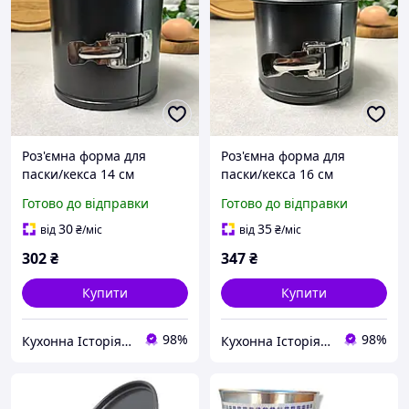
Роз'ємна форма для
Роз'ємна форма для
паски/кекса 14 см
паски/кекса 16 см
ARDESTO Gemini
ARDESTO Gemini
Готово до відправки
Готово до відправки
30
35
від
₴
/міс
від
₴
/міс
302
₴
347
₴
Купити
Купити
98%
98%
Кухонна Історія - товари для кухні та дому
Кухонна Історія - товари для кухні та дому