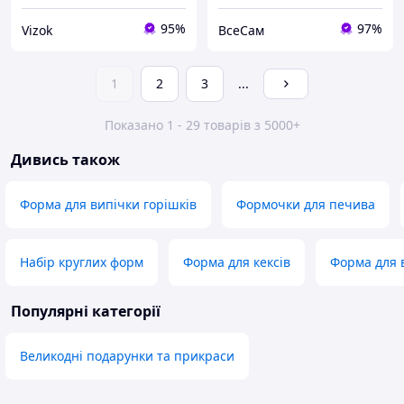
95%
97%
Vizok
ВсеСам
1
2
3
...
Показано 1 - 29 товарів з 5000+
Дивись також
Форма для випічки горішків
Формочки для печива
Набір круглих форм
Форма для кексів
Форма для в
Популярні категорії
Великодні подарунки та прикраси