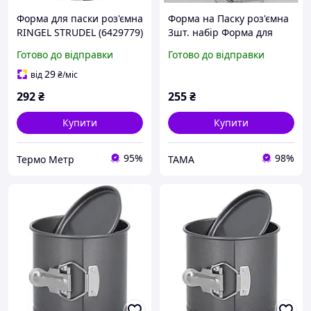
Форма для паски роз'ємна
Форма на Паску роз'ємна
RINGEL STRUDEL (6429779)
3шт. набір Форма для
паски роз ємна, набір 3
Готово до відправки
Готово до відправки
шт., металеві Пасочниці
29
від
₴
/міс
292
₴
255
₴
Купити
Купити
95%
98%
Термо Метр
TAMA