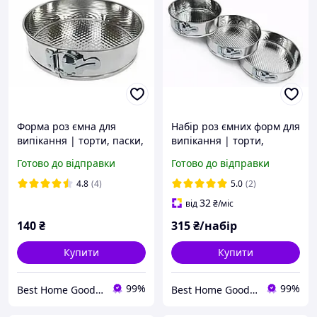
Форма роз ємна для
Набір роз ємних форм для
випікання | торти, паски,
випікання | торти,
десерти | 1 шт., діаметр
пироги, паски, десерти |
Готово до відправки
Готово до відправки
21 см, висота 6,5 см,
3 шт., діаметри 25 см, 21
алюміній, знімне дно
см, 18 см, висота 6,5 см
4.8
(4)
5.0
(2)
32
від
₴
/міс
140
₴
315
₴/набір
Купити
Купити
99%
99%
Best Home Goods - "Кращі товари для дому, подарунки, дрібниці"
Best Home Goods - "Кращі товари для дому, подарунки, дрібниці"