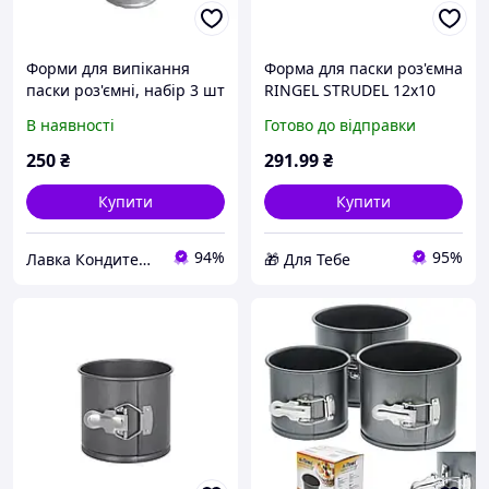
Форми для випікання
Форма для паски роз'ємна
паски роз'ємні, набір 3 шт
RINGEL STRUDEL 12x10
(6429779) D4-2026
В наявності
Готово до відправки
250
₴
291
.99
₴
Купити
Купити
94%
95%
Лавка Кондитера CAKESHOP
🎁 Для Тебе