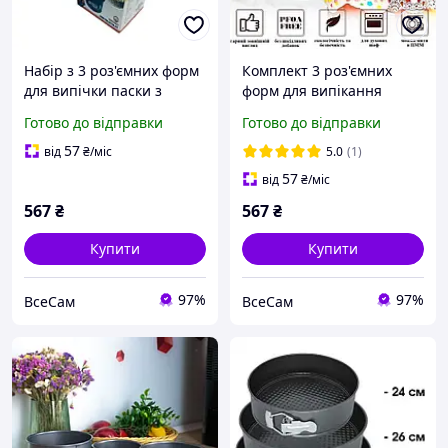
Набір з 3 роз'ємних форм
Комплект 3 роз'ємних
для випічки паски з
форм для випікання
антипригарним
паски з антипригарним
Готово до відправки
Готово до відправки
покриттям з мармуровою
покриттям та знімним
крихтою
дном з мармуровою
57
від
₴
/міс
5.0
(1)
крихтою
57
від
₴
/міс
567
₴
567
₴
Купити
Купити
97%
97%
ВсеСам
ВсеСам