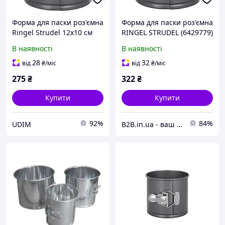
Форма для паски роз'ємна
Форма для паски роз'ємна
Ringel Strudel 12x10 см
RINGEL STRUDEL (6429779)
(RG-10213-12)
В наявності
В наявності
28
32
від
₴
/міс
від
₴
/міс
275
₴
322
₴
Купити
Купити
92%
84%
UDIM
B2B.in.ua - ваш надійний партнер