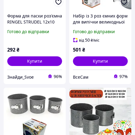
Форма для паски роз'ємна
Набір із 3 роз ємних форм
RINGEL STRUDEL 12x10
для випічки великодньої
(6429779)
паски і тортів з
Готово до відправки
Готово до відправки
антипригарним /
тефлоновим покриттям
50
від
₴
/міс
292
₴
501
₴
Купити
Купити
96%
97%
Знайди_Svoe
ВсеСам