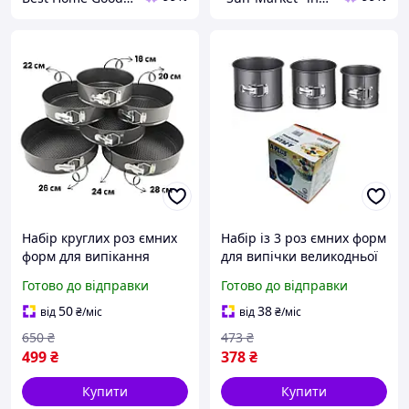
Набір круглих роз ємних
Набір із 3 роз ємних форм
форм для випікання
для випічки великодньої
Unique 6 шт металеві
паски з антипригарним /
Готово до відправки
Готово до відправки
форми 18/20/22/24/26/28
тефлоновим покриттям
см для тортів і десертів
Уцінка
50
38
від
₴
/міс
від
₴
/міс
650
₴
473
₴
499
₴
378
₴
Купити
Купити