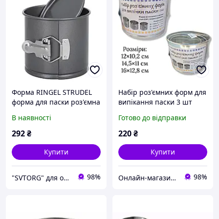
Форма RINGEL STRUDEL
Набір роз'ємних форм для
форма для паски роз'ємна
випікання паски 3 шт
кругла 12x10 cm (RG-
нержавіюча сталь
В наявності
Готово до відправки
10213-12)
292
₴
220
₴
Купити
Купити
98%
98%
"SVTORG" для офісу і дому - інтернет магазин
Онлайн-магазин "Optotorg.com"