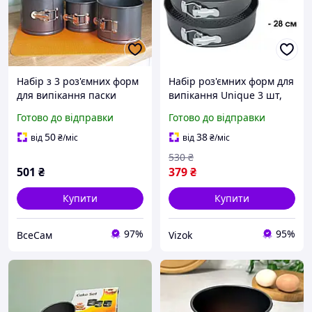
Набір з 3 роз'ємних форм
Набір роз'ємних форм для
для випікання паски
випікання Unique 3 шт,
великоднього хліба з
круглі металеві форми 24
Готово до відправки
Готово до відправки
антипригарним/
/ 26 / 28 см
тефлоновим покриттям
50
38
від
₴
/міс
від
₴
/міс
530
₴
501
₴
379
₴
Купити
Купити
97%
95%
ВсеСам
Vizok