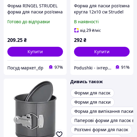
Форма RINGEL STRUDEL
Форма для паски роз'ємна
форма для паски роз'ємна
кругла 12x10 см Strudel
кругла 12x10 cm (RG-
Ringel RG-10213-12
Готово до відправки
В наявності
10213-12)
29
від
₴
/міс
209
.25
₴
292
₴
Купити
Купити
97%
91%
Посуд-маркет_dp
Podushki - інтернет-магазин Подушки
Дивись також
Форми для пасок
Форми для паски
Форма для випікання паски
Паперові форми для пасок в
Роз'ємні форми для пасок