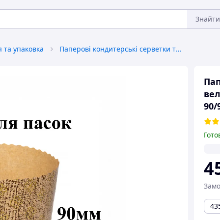
Знайти
 та упаковка
Паперові кондитерські серветки та форми
Пап
вел
90/
Гото
4
Замо
43