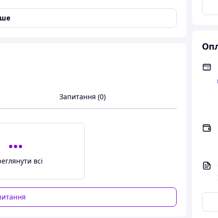
іше
Опл
Запитання (0)
еглянути всі
питання
ХВ")! Потрібний дизайн вказуйте в коментарі до