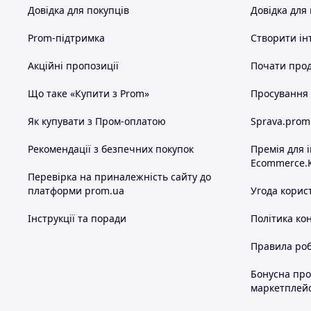
Довідка для покупців
Довідка для
Prom-підтримка
Створити ін
Акційні пропозиції
Почати прод
Що таке «Купити з Prom»
Просування в
Як купувати з Пром-оплатою
Sprava.prom
Рекомендації з безпечних покупок
Премія для 
Ecommerce.
Перевірка на приналежність сайту до
платформи prom.ua
Угода корис
Інструкції та поради
Політика ко
Правила роб
Бонусна пр
маркетплей