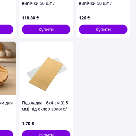
випічки 50 шт /
випічки 50 шт /
і
Пергамент круглі
Пергамент круглі
форми 160*45 /
форми 160*45 /
118
.80
₴
126
₴
иші
Паперові вкладиші
Паперові вкладиші
ниці
для аерофритюрниці
для аерофритюрниці
Купити
Купити
ми для
Підкладка 16х4 см (0,5
мм) під еклер золото/
і
срібло
1
.70
₴
иші
ниці
Купити