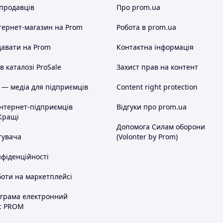
 продавців
Про prom.ua
тернет-магазин
на Prom
Робота в prom.ua
авати на Prom
Контактна інформація
 каталозі ProSale
Захист прав на контент
 — медіа для підприємців
Content right protection
інтернет-підприємців
Відгуки про prom.ua
Кращі
Допомога Силам оборони
тувача
(Volonter by Prom)
нфіденційності
оти на маркетплейсі
ограма електронний
с PROM