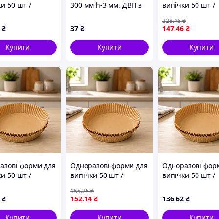
и 50 шт /
300 мм h-3 мм. ДВП з
випічки 50 шт /
мент круглі
отвором
Пергамент кругл
228
.46
₴
 160*45 /
форми 200*45 /
₴
37
₴
147
.46
₴
ові вкладиші
Паперові вклад
ерофритюрниці
для аерофритюр
Купити
Купити
Купити
азові форми для
Одноразові форми для
Одноразові фор
и 50 шт /
випічки 50 шт /
випічки 50 шт /
мент круглі
Пергамент круглі
Пергамент кругл
155
.25
₴
 200*45 /
форми 200*45 /
форми 200*45 /
₴
152
.14
₴
136
.62
₴
ові вкладиші
Паперові вкладиші
Паперові вклад
ерофритюрниці
для аерофритюрниці
для аерофритюр
Купити
Купити
Купити