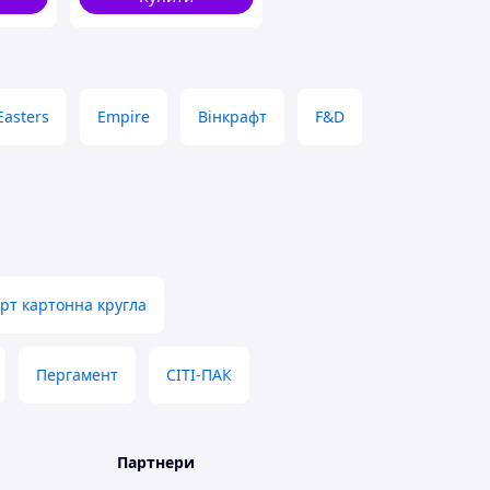
Easters
Empire
Вінкрафт
F&D
орт картонна кругла
Пергамент
СІТІ-ПАК
Партнери