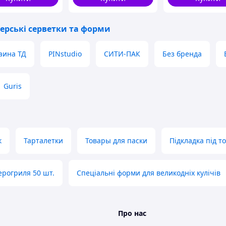
ерські серветки та форми
аина ТД
PINstudio
СИТИ-ПАК
Без бренда
Guris
к
Тарталетки
Товары для паски
Підкладка під т
ерогриля 50 шт.
Спеціальні форми для великодніх кулічів
Про нас