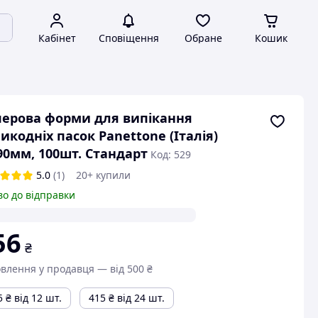
Кабінет
Сповіщення
Обране
Кошик
ерова форми для випікання
икодніх пасок Panettone (Італія)
90мм, 100шт. Стандарт
Код: 529
5.0
(1)
20+ купили
во до відправки
56
₴
влення у продавця — від 500 ₴
5
₴
від 12 шт.
415
₴
від 24 шт.