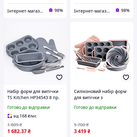
98%
98%
Інтернет-магазин Фаворит
Інтернет-магазин Фаворит
Набір форм для випічки
Силіконовий набір форм
TS Kitchen HP34543 8 пр.
для випічки з
(HP34543)
антипригарним
Готово до відправки
Готово до відправки
покриттям з кухонним
приладдям та
168
від
₴
/міс
прихваткою 11 шт
1 809
₴
5 700
₴
HP34542
1 682
.37
₴
3 419
₴