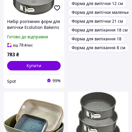
Форма для випічки 12 см
Форма для випічки маленька
Форма для випічки 21 см
Набір роз'ємних форм для
випічки Ecolution Bakeins
Форма для випікання 18 см
3 шт антипригарні 18 20
Готово до відправки
Форма для випікання 18
22 см сірі
78
від
₴
/міс
Форма для випікання 8 см
783
₴
Купити
99%
Spot