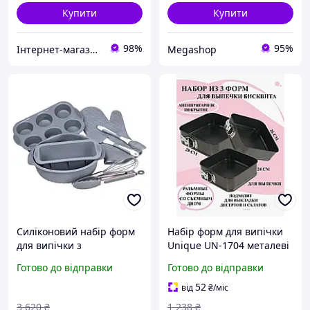
Купити
Купити
98%
95%
Інтернет-магазин Фаворит
Megashop
Силіконовий набір форм
Набір форм для випічки
для випічки з
Unique UN-1704 металеві
антипригарним
квадратні 3 предмети
Готово до відправки
Готово до відправки
покриттям з кухонним
Black
приладдям та
52
від
₴
/міс
прихваткою 8 шт HP34543
3 620
₴
1 238
₴