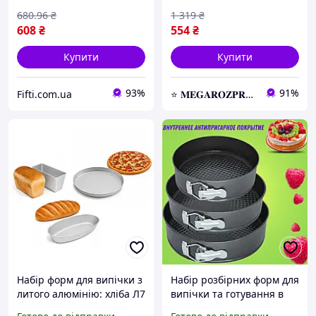
680
.96
₴
1 319
₴
608
₴
554
₴
Купити
Купити
93%
91%
Fifti.com.ua
⭐️ 𝐌𝐄𝐆𝐀𝐑𝐎𝐙𝐏𝐑𝐎𝐃𝐀𝐙𝐇 ⭐️ – Найновіші товари за найдоступнішими цінами
Набір форм для випічки з
Набір розбірних форм для
литого алюмінію: хліба Л7
випічки та готування в
«Цеглинка», батона
духовці 3 шт UN-1702,