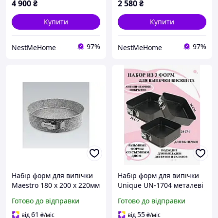
приладдям та
приладдям та
4 900
₴
2 580
₴
прихваткою 11 шт
прихваткою 8 шт HP34543
HP34542
Купити
Купити
97%
97%
NestMeHome
NestMeHome
Набір форм для випічки
Набір форм для випічки
Maestro 180 x 200 x 220мм
Unique UN-1704 металеві
Granite (3шт)
квадратні 3 предмети
Готово до відправки
Готово до відправки
Black
61
55
від
₴
/міс
від
₴
/міс