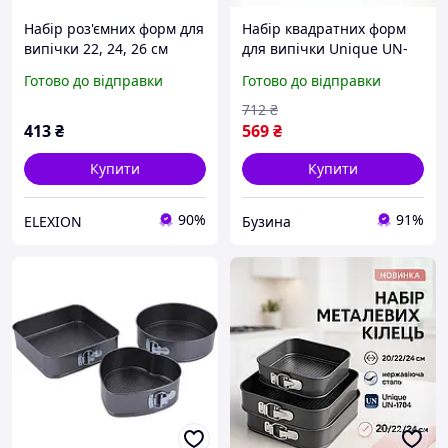
Набір роз'ємних форм для
Набір квадратних форм
випічки 22, 24, 26 см
для випічки Unique UN-
EL0227
1704 20/22/24 см buzyna
Готово до відправки
Готово до відправки
712
₴
413
₴
569
₴
Купити
Купити
90%
91%
ELEXION
Бузина