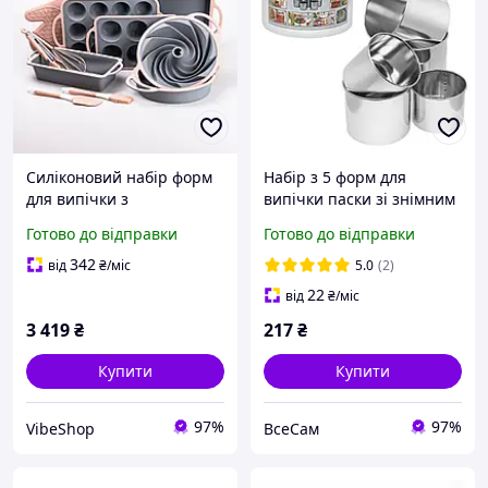
Силіконовий набір форм
Набір з 5 форм для
для випічки з
випічки паски зі знімним
антипригарним
дном з харчової сталі
Готово до відправки
Готово до відправки
покриттям з кухонним
приладдям (VS)
342
від
₴
/міс
5.0
(2)
22
від
₴
/міс
3 419
₴
217
₴
Купити
Купити
97%
97%
VibeShop
ВсеСам