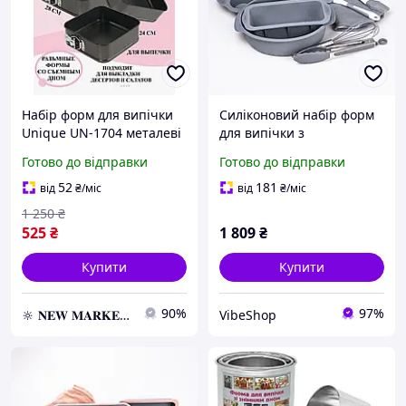
Набір форм для випічки
Силіконовий набір форм
Unique UN-1704 металеві
для випічки з
квадратні 3 предмети
антипригарним
Готово до відправки
Готово до відправки
Black
покриттям з кухонним
приладдям (VS)
52
181
від
₴
/міс
від
₴
/міс
1 250
₴
525
₴
1 809
₴
Купити
Купити
90%
97%
🔆 𝐍𝐄𝐖 𝐌𝐀𝐑𝐊𝐄𝐓 🔆 – Продукція преміум-класу від офіційного представника!
VibeShop