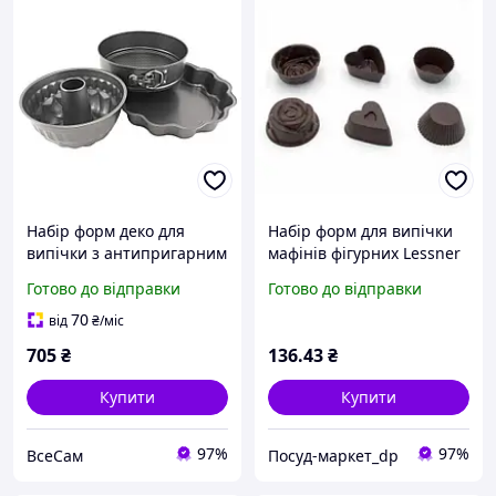
Набір форм деко для
Набір форм для випічки
випічки з антипригарним
мафінів фігурних Lessner
покриттям з трьох
Chef Choco силікон на
Готово до відправки
Готово до відправки
предметів: кекс, торт,
6шт (10274)
пиріг
70
від
₴
/міс
705
₴
136
.43
₴
Купити
Купити
97%
97%
ВсеСам
Посуд-маркет_dp