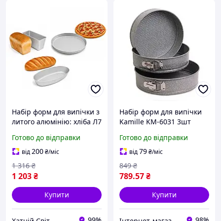
Набір форм для випічки з
Набір форм для випічки
литого алюмінію: хліба Л7
Kamille KM-6031 3шт
«Цеглинка», батона
(6031)
Готово до відправки
Готово до відправки
«Кам'янецька», піци та
коржів, 3 шт.
200
79
від
₴
/міс
від
₴
/міс
1 316
₴
849
₴
1 203
₴
789
.57
₴
Купити
Купити
99%
98%
Хатній Світ
Інтернет-магазин Фаворит