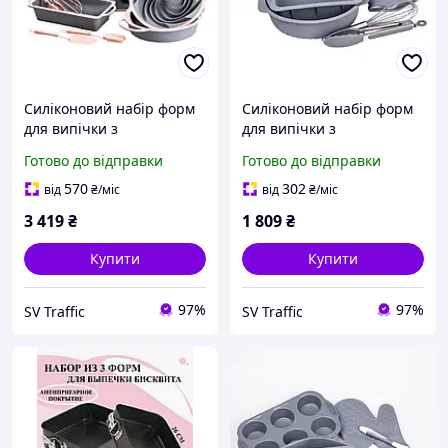
Силіконовий набір форм
Силіконовий набір форм
для випічки з
для випічки з
антипригарним
антипригарним
Готово до відправки
Готово до відправки
покриттям з кухонним
покриттям з кухонним
приладдям та
приладдям та
570
302
від
₴
/міс
від
₴
/міс
прихваткою 11 шт
прихваткою 8 шт HP34543
3 419
₴
1 809
₴
HP34542
Купити
Купити
97%
97%
SV Traffic
SV Traffic