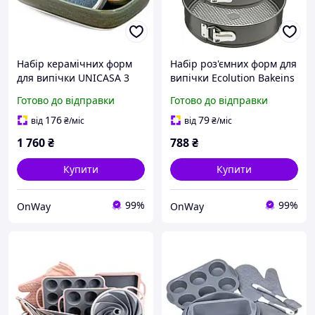
Набір керамічних форм
Набір роз'ємних форм для
для випічки UNICASA 3
випічки Ecolution Bakeins
шт 900 мл 450 мл 120 мл
3 шт антипригарні 18 20
Готово до відправки
Готово до відправки
різнокольорові для
22 см сірі
запікання та
176
79
від
₴
/міс
від
₴
/міс
сервірування в духовці та
1 760
₴
788
₴
Купити
Купити
99%
99%
OnWay
OnWay