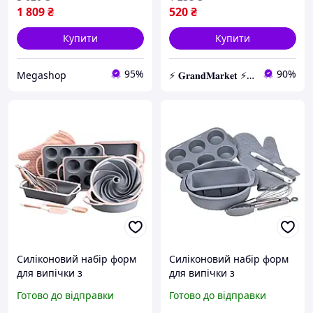
1 809
₴
520
₴
Купити
Купити
95%
90%
Megashop
⚡️ 𝐆𝐫𝐚𝐧𝐝𝐌𝐚𝐫𝐤𝐞𝐭 ⚡️ – Трендові товари за найнижчими цінами
Силіконовий набір форм
Силіконовий набір форм
для випічки з
для випічки з
антипригарним
антипригарним
Готово до відправки
Готово до відправки
покриттям з кухонним
покриттям з кухонним