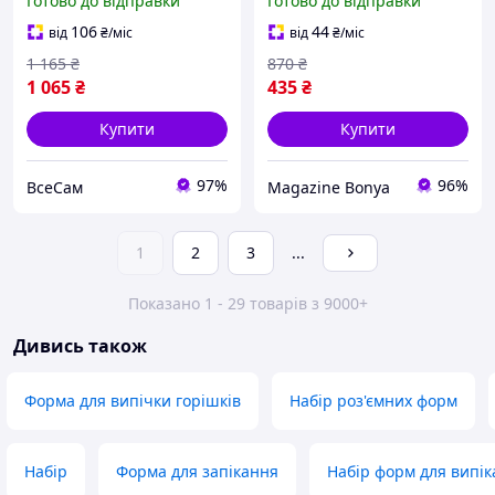
Готово до відправки
Готово до відправки
«Кам'янецька», піци та
форми для випікання в
коржів, 3 шт.
духовці 3 в 1 COL
106
44
від
₴
/міс
від
₴
/міс
1 165
₴
870
₴
1 065
₴
435
₴
Купити
Купити
97%
96%
ВсеСам
Magazine Bonya
1
2
3
...
Показано 1 - 29 товарів з 9000+
Дивись також
Форма для випічки горішків
Набір роз'ємних форм
Набір
Форма для запікання
Набір форм для випік