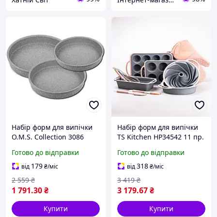
Набір форм для випічки
Набір форм для випічки
O.M.S. Collection 3086
TS Kitchen HP34542 11 пр.
Grey (85129)
(HP34542)
Готово до відправки
Готово до відправки
179
318
від
₴
/міс
від
₴
/міс
2 559
₴
3 419
₴
1 791
.30
₴
3 179
.67
₴
Купити
Купити