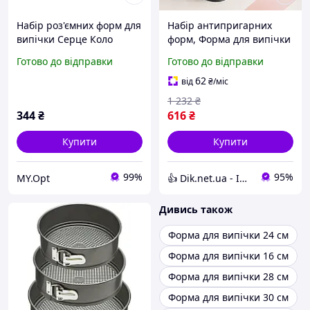
Набір роз'ємних форм для
Набір антипригарних
випічки Серце Коло
форм, Форма для випічки
Квадрат
нержавіюча сталь, Кільце
Готово до відправки
Готово до відправки
для складання бісквіту
GS-72
62
від
₴
/міс
1 232
₴
344
₴
616
₴
Купити
Купити
99%
95%
MY.Opt
👍 Dik.net.ua - Інтернет магазин
Дивись також
Форма для випічки 24 см
Форма для випічки 16 см
Форма для випічки 28 см
Форма для випічки 30 см