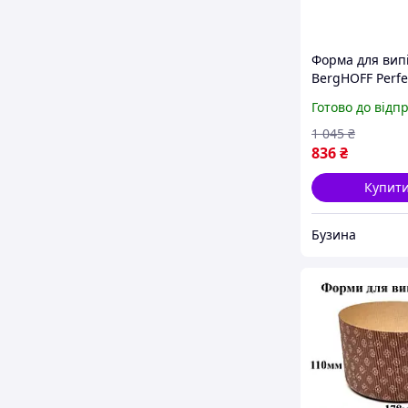
Форма для вип
BergHOFF Perfec
для кекса 36x3
Готово до відп
1100055 buzyn
1 045
₴
836
₴
Купит
Бузина