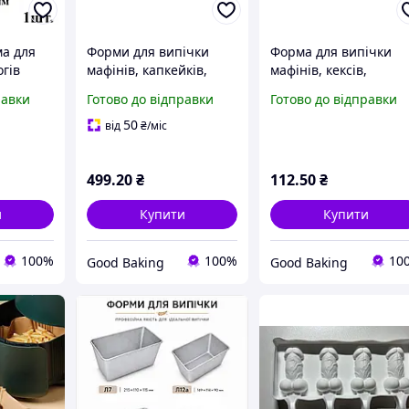
а для
Форми для випічки
Форма для випічки
гів
мафінів, капкейків,
мафінів, кексів,
мм,
кексів паперові
капкейків, цукерок
равки
Готово до відправки
Готово до відправки
коричневі 1000шт/уп.
паперова коричнева
70x22.5 / Пергаментні
500шт/уп. d35, h20 /
50
від
₴
/міс
форми для випікання
Форми для випікання
499
.20
₴
112
.50
₴
и
Купити
Купити
100%
100%
10
Good Baking
Good Baking