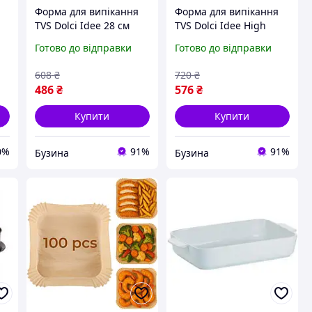
Форма для випікання
Форма для випікання
TVS Dolci Idee 28 см
TVS Dolci Idee High
неглибока
Wave 26 см
Готово до відправки
Готово до відправки
8205528103M401
82079261030302 buzyna
buzyna
608
₴
720
₴
486
₴
576
₴
Купити
Купити
0%
91%
91%
Бузина
Бузина