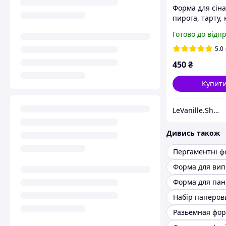
Форма для сіна
пирога, тарту, 
кругла, паперо
Готово до відп
110*21 мм, туб
шт, Італія, світ
5.0
коричнева
450
₴
Купит
LeVanille.Shop
Дивись також
Форма для пан