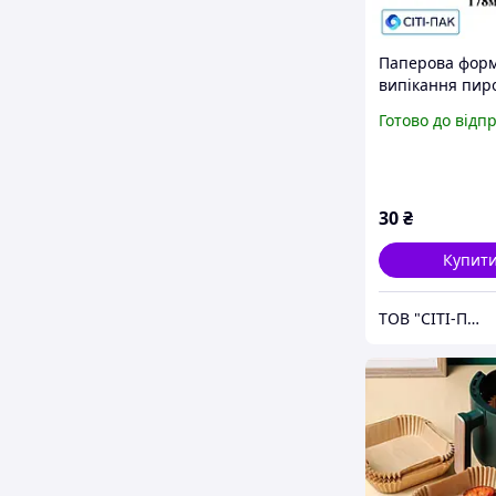
Паперова форм
випікання пиро
кругла дно 178
Готово до відп
висота 110мм
30
₴
Купит
ТОВ "СІТІ-ПАК"