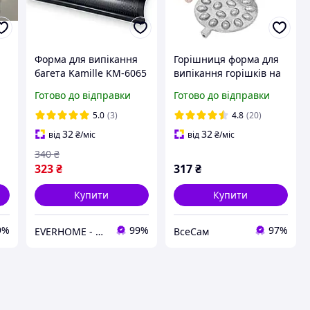
Форма для випікання
Горішниця форма для
багета Kamille KM-6065
випікання горішків на
38,5×28×3,5 см на 3
16 половинок горіхів зі
Готово до відправки
Готово до відправки
секції з антипригарним
знімними ручками RS
покриттям
5.0
(3)
4.8
(20)
32
32
від
₴
/міс
від
₴
/міс
340
₴
323
₴
317
₴
Купити
Купити
9%
99%
97%
EVERHOME - Затишок для дому
ВсеСам