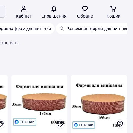
Кабінет
Сповіщення
Обране
Кошик
ерових форм для випічки
Разьемная форма для випічки
Форма паперова для випікання поясок коричневий