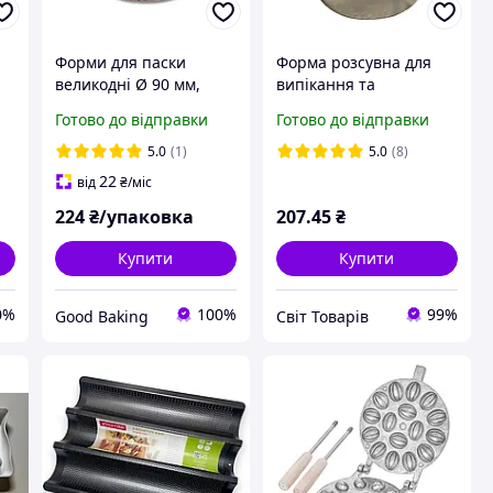
Форми для паски
Форма розсувна для
великодні Ø 90 мм,
випікання та
висота 85 мм. / Форма
складання десертів
Готово до відправки
Готово до відправки
для випікання пасок
Круг 18 см 16-31 см
паперова коричнева із
діаметром
5.0
(1)
5.0
(8)
сріблом
22
від
₴
/міс
224
₴/упаковка
207
.45
₴
Купити
Купити
0%
100%
99%
Good Baking
Світ Товарів