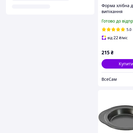
Форма хлібна 
випікання
бородинського 
Готово до відп
Л12а алюміній
(17*11*9 см)
5.0
22
від
₴
/міс
215
₴
Купит
ВсеСам