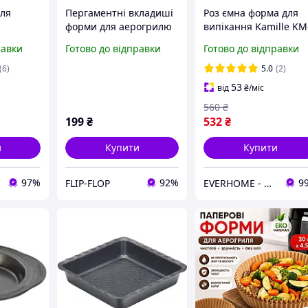
для
Пергаментні вкладиші
Роз ємна форма для
форми для аерогрилю
випікання Kamille KM
хліба
мультипечі для
6040 39,5×28×8 см з
равки
Готово до відправки
Готово до відправки
випікання паперові 16
вуглецевої сталі з
см 50шт
антипригарним
(6)
5.0
(2)
покриттям
53
від
₴
/міс
560
₴
199
₴
532
₴
и
Купити
Купити
97%
92%
9
FLIP-FLOP
EVERHOME - Затишок для дому