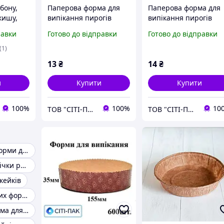
бону,
Паперова форма для
Паперова форма для
кишу,
випікання пирогів
випікання пирогів
ва,
кругла дно 170мм,
кругла дно 185мм,
равки
Готово до відправки
Готово до відправки
ус 150
висота 35мм
висота 35мм
ло-
(1)
13
₴
14
₴
и
Купити
Купити
100%
100%
10
ТОВ "СІТІ-ПАК"
ТОВ "СІТІ-ПАК"
Пергаментні форми для випічки
Форма для випічки роз'ємна 22 см
кейків
Набір паперових форм для випічки
Разьемная форма для випічки