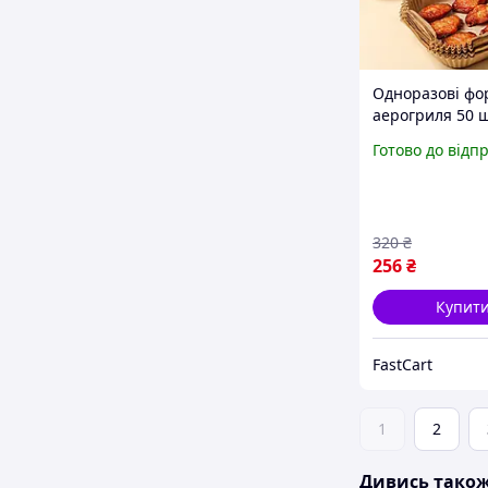
Одноразові фо
аерогриля 50 
Форми пергаме
Готово до відп
20х25х4.5 см Ф
аерогриля/мул
Форми для см
320
₴
256
₴
Купит
FastCart
1
2
Дивись тако