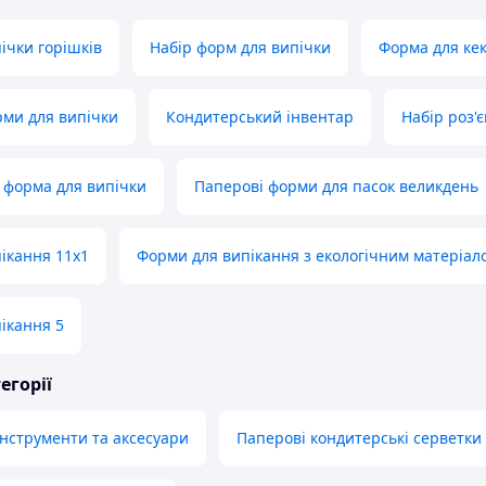
ічки горішків
Набір форм для випічки
Форма для кек
рми для випічки
Кондитерський інвентар
Набір роз'
 форма для випічки
Паперові форми для пасок великдень
ікання 11х1
Форми для випікання з екологічним матеріал
ікання 5
егорії
інструменти та аксесуари
Паперові кондитерські серветки