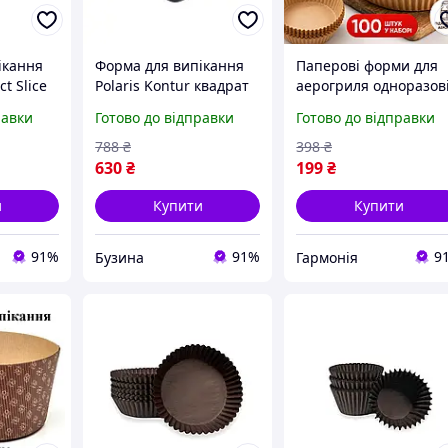
ікання
Форма для випікання
Паперові форми для
t Slice
Polaris Kontur квадрат
аерогриля одноразов
0x4 см
23 х 23 см Kontur-2323S
пергаментні вкладиш
равки
Готово до відправки
Готово до відправки
a
buzyna
для випікання
запікання духовки
788
₴
398
₴
мультиварки
630
₴
199
₴
мікрохвильовки 100 
и
Купити
Купити
91%
91%
9
Бузина
Гармонія