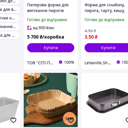
Форми професійні для випічки
Паперова форма для
Форма для сінабону,
Рознімна форма для випічки 18 см
випікання пирогів
пирога, тарту, кишу,
кругла дно 155мм,
кругла, паперова,
Форма для випічки нераз'емна
Готово до відправки
Готово до відправки
висота 35мм, ціна за
110*21 мм, Італія,
Форма для випікання роз'ємна 24 см
600шт
світло-коричнева
950
від
₴
/міс
4
.50
₴
Форма рознімна для випікання 28 см
5 700
₴/коробка
3
.50
₴
Купити
Купити
100%
10
ТОВ "СІТІ-ПАК"
LeVanille.Shop