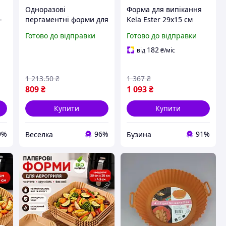
Одноразові
Форма для випікання
-
пергаментні форми для
Kela Ester 29х15 см
мультипечі 100 штук
11686 buzyna
Готово до відправки
Готово до відправки
термостійкі для
випікання смаження
182
від
₴
/міс
запікання FLAME
1 213
.50
₴
1 367
₴
809
₴
1 093
₴
Купити
Купити
9%
96%
91%
Веселка
Бузина