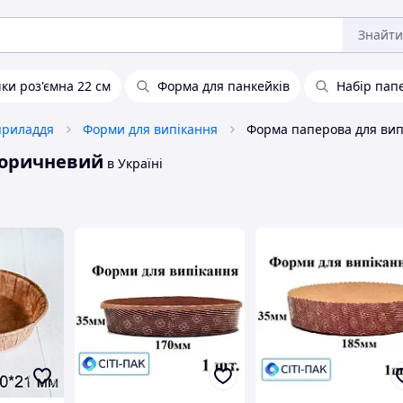
Знайти
ки роз'ємна 22 см
Форма для панкейків
Набір пап
приладдя
Форми для випікання
коричневий
в Україні