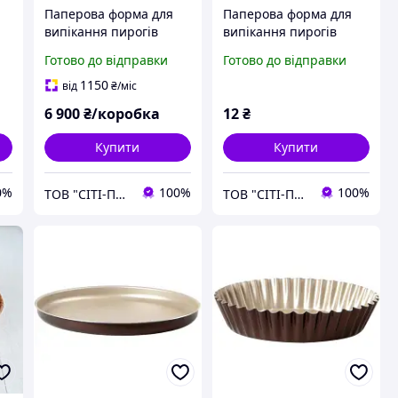
Паперова форма для
Паперова форма для
випікання пирогів
випікання пирогів
кругла дно 185мм,
кругла дно 155мм,
Готово до відправки
Готово до відправки
висота 35мм, ціна за
висота 35мм
600шт
1150
від
₴
/міс
6 900
₴/коробка
12
₴
Купити
Купити
0%
100%
100%
ТОВ "СІТІ-ПАК"
ТОВ "СІТІ-ПАК"