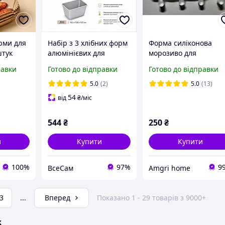
рми для
Набір з 3 хлібних форм
Форма силіконова
штук
алюмінієвих для
морозиво для
нтні
випічки хліба Л7 Л12а
випікання Чоловічий
равки
Готово до відправки
Готово до відправки
орма для
Л11
орган
ьтипи
5.0
(2)
5.0
(13)
аження
54
від
₴
/міс
544
₴
250
₴
и
Купити
Купити
100%
97%
9
ВсеСам
Amgri home
3
...
Вперед
Показано 1 - 29 товарів з 9000+
ж