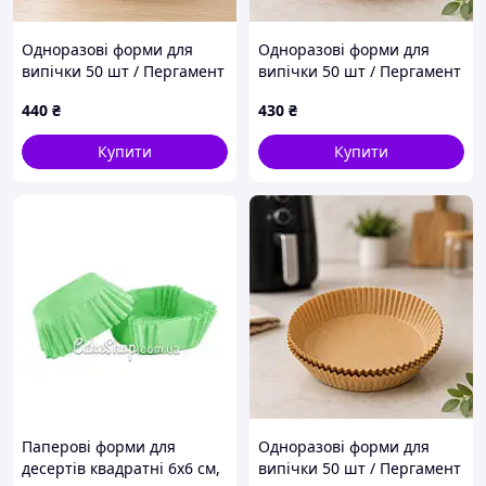
Одноразові форми для
Одноразові форми для
випічки 50 шт / Пергамент
випічки 50 шт / Пергамент
круглі форми 200*45 /
круглі форми 160*45 /
440
₴
430
₴
Паперові вкладиші для
Паперові вкладиші для
аерофритюрниці
аерофритюрниці
Купити
Купити
Паперові форми для
Одноразові форми для
десертів квадратні 6х6 см,
випічки 50 шт / Пергамент