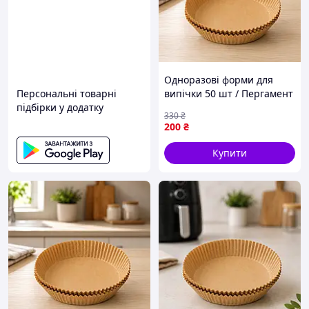
Одноразові форми для
Персональні товарні
випічки 50 шт / Пергамент
підбірки у додатку
круглі форми 200*45 /
330
₴
Паперові вкладиші для
200
₴
аерофритюрниці
Купити