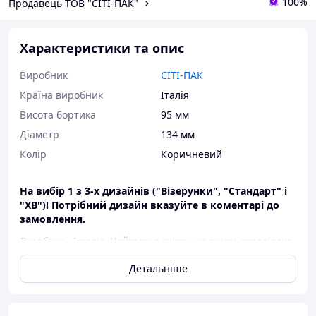
100%
Продавець ТОВ "СІТІ-ПАК"
Характеристики та опис
Виробник
СІТІ-ПАК
Країна виробник
Італія
Висота бортика
95 мм
Діаметр
134 мм
Колір
Коричневий
На вибір 1 з 3-х дизайнів ("Візерунки", "Стандарт" і
"ХВ")! Потрібний дизайн вказуйте в коментарі до
замовлення.
Виробник - Італія. Найкраща якість на ринку, перевірена
роками!
Детальніше
Діаметр дна - 1
34мм
Висота -
95мм