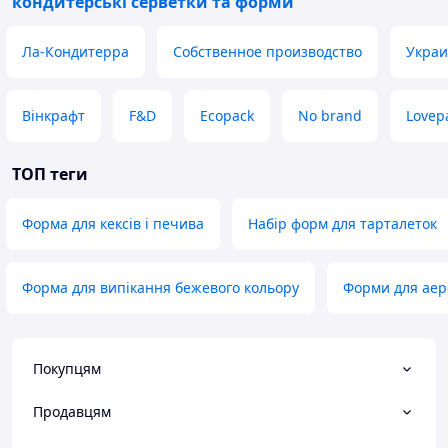
кондитерські серветки та форми
Ла-Кондитерра
Собственное производство
Украи
Вінкрафт
F&D
Ecopack
No brand
Lovep
ТОП теги
Форма для кексів і печива
Набір форм для тарталеток
Форма для випікання бежевого кольору
Форми для аер
Покупцям
Продавцям