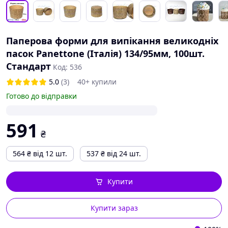
Паперова форми для випікання великодніх
пасок Panettone (Італія) 134/95мм, 100шт.
Стандарт
Код: 536
5.0
(3)
40+ купили
Готово до відправки
591
₴
564
₴
від 12 шт.
537
₴
від 24 шт.
Купити
Купити зараз