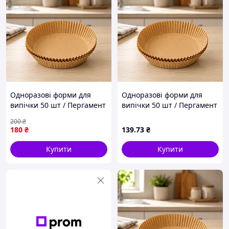
Одноразові форми для
Одноразові форми для
випічки 50 шт / Пергамент
випічки 50 шт / Пергамент
круглі форми 200*45 /
круглі форми 200*45 /
200
₴
Паперові вкладиші для
Паперові вкладиші для
180
₴
139
.73
₴
аерофритюрниці
аерофритюрниці
Купити
Купити