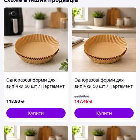
Одноразові форми для
Одноразові форми для
випічки 50 шт / Пергамент
випічки 50 шт / Пергамент
круглі форми 160*45 /
круглі форми 200*45 /
228
.46
₴
Паперові вкладиші для
Паперові вкладиші для
118
.80
₴
147
.46
₴
аерофритюрниці
аерофритюрниці
Купити
Купити