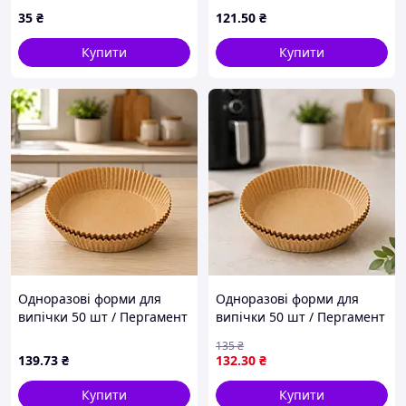
Зелені 50 шт
круглі форми 160*45 /
35
₴
121
.50
₴
Паперові вкладиші для
аерофритюрниці
Купити
Купити
Одноразові форми для
Одноразові форми для
випічки 50 шт / Пергамент
випічки 50 шт / Пергамент
круглі форми 200*45 /
круглі форми 160*45 /
135
₴
Паперові вкладиші для
Паперові вкладиші для
139
.73
₴
132
.30
₴
аерофритюрниці
аерофритюрниці
Купити
Купити