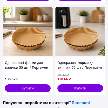
Одноразові форми для
Одноразові форми для
випічки 50 шт / Пергамент
випічки 50 шт / Пергамент
круглі форми 200*45 /
круглі форми 160*45 /
198
.66
₴
Паперові вкладиші для
Паперові вкладиші для
136
.62
₴
128
.66
₴
аерофритюрниці
аерофритюрниці
Купити
Купити
Популярні виробники
в категорії
Паперові