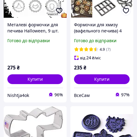
Металеві формочки для
Формочки для хмизу
печива Halloween, 9 шт.
(вафельного печива) 4
шт. в наборі
Готово до відправки
Готово до відправки
4.9
(7)
24
від
₴
/міс
275
₴
235
₴
Купити
Купити
96%
97%
Nishtja4ok
ВсеСам