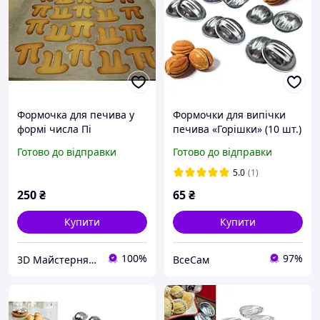
Формочка для печива у
Формочки для випічки
формі числа Пі
печива «Горішки» (10 шт.)
Готово до відправки
Готово до відправки
5.0
(1)
250
₴
65
₴
Купити
Купити
100%
97%
3D Майстерня – Відновлюємо, створюємо, вдосконалюємо.
ВсеСам