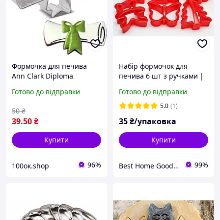
Формочка для печива
Набір формочок для
Ann Clark Diploma
печива 6 шт з ручками |
(B00KJ8MSFS)
Зайчик, ведмедик, серце,
Готово до відправки
Готово до відправки
ромашка, ялинка,
метелик | Кольорові
5.0
(1)
50
₴
пластикові формочки
39
.50
₴
35
₴/упаковка
Купити
Купити
96%
99%
100ок.shop
Best Home Goods - "Кращі товари для дому, подарунки, дрібниці"