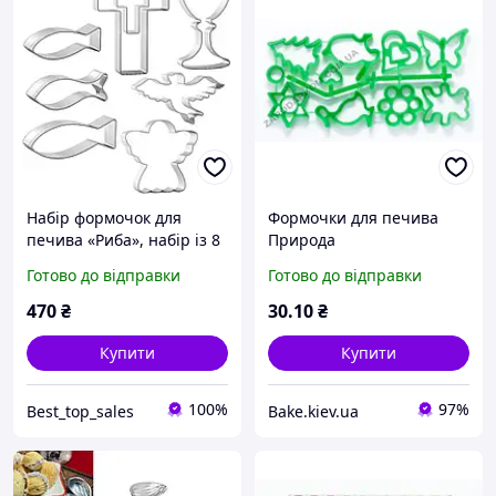
Набір формочок для
Формочки для печива
печива «Риба», набір із 8
Природа
предметів
Готово до відправки
Готово до відправки
470
₴
30
.10
₴
Купити
Купити
100%
97%
Best_top_sales
Bake.kiev.ua