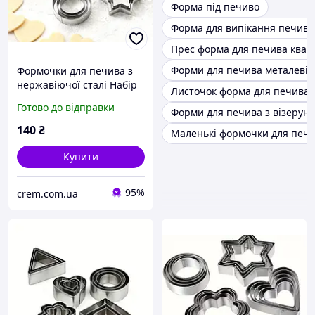
Форма під печиво
Форма для випікання печива
Прес форма для печива квад
Форми для печива металеві
Формочки для печива з
нержавіючої сталі Набір
Листочок форма для печива
12 шт
Готово до відправки
Форми для печива з візерун
140
₴
Маленькі формочки для печ
Купити
95%
crem.com.ua