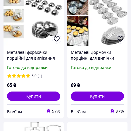
Металеві формочки
Металеві формочки
порційні для випікання
порційні для випічки
печива горішки
печива горішки з
Готово до відправки
Готово до відправки
ребристою поверхнею
5.0
(1)
65
₴
69
₴
Купити
Купити
97%
97%
ВсеСам
ВсеСам