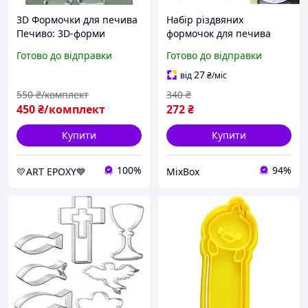
3D Формочки для печива
Набір різдвяних
Печиво: 3D-форми
формочок для печива
Linzer 8 шт з нержавіючої
Готово до відправки
Готово до відправки
сталі форми для випічки
Різдво серце зірка ялинка
27
від
₴
/міс
Санта
550
₴/комплект
340
₴
450
₴/комплект
272
₴
Купити
Купити
100%
94%
💛ART EPOXY💙
MixBox