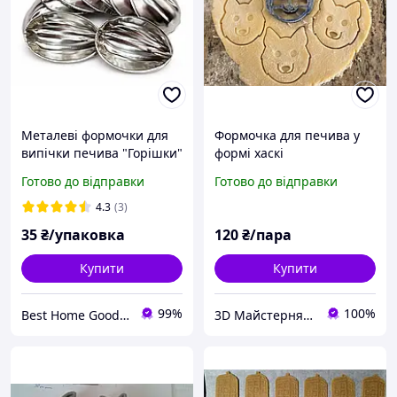
Металеві формочки для
Формочка для печива у
випічки печива "Горішки"
формі хаскі
| Набір 10 шт | 56×40 мм
Готово до відправки
Готово до відправки
| Харчова жерсть | Для
печива з начинкою |
4.3
(3)
Україна
35
₴/упаковка
120
₴/пара
Купити
Купити
99%
100%
Best Home Goods - "Кращі товари для дому, подарунки, дрібниці"
3D Майстерня – Відновлюємо, створюємо, вдосконалюємо.