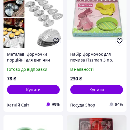
Металеві формочки
Набір формочок для
порційні для випічки
печива Fissman 3 пр.
печива горішки з
(8569)
Готово до відправки
В наявності
ребристою поверхнею
78
₴
230
₴
Купити
Купити
99%
84%
Хатній Світ
Посуда Shop