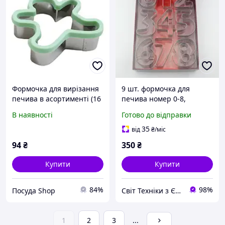
Формочка для вирізання
9 шт. формочка для
печива в асортименті (16
печива номер 0-8,
од у промо кор) 7391
Amazon, Німеччина
В наявності
Готово до відправки
35
від
₴
/міс
94
₴
350
₴
Купити
Купити
84%
98%
Посуда Shop
Свiт Технiки з Європи
1
2
3
...