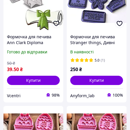
Формочка для печива
Формочки для печива
Ann Clark Diploma
Stranger things, Дивні
(B00KJ8MSFS)
дива
Готово до відправки
В наявності
5.0
(1)
50
₴
39
.50
₴
250
₴
Купити
Купити
98%
100%
Vcentri
Anyform_lab