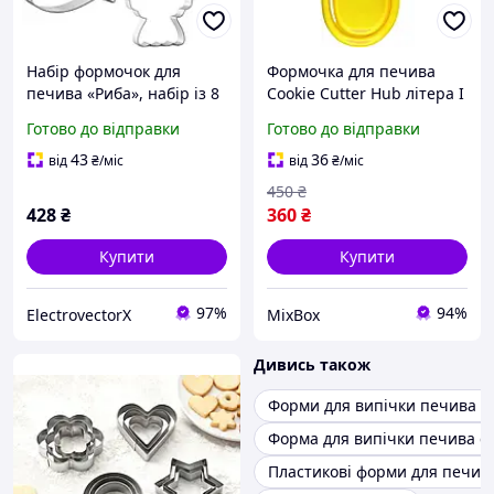
Набір формочок для
Формочка для печива
печива «Риба», набір із 8
Cookie Cutter Hub літера I
предметів
10 см 3D PLA різак для
Готово до відправки
Готово до відправки
тіста печива бісквітів та
глини декор колір в
43
36
від
₴
/міс
від
₴
/міс
асортименті
450
₴
428
₴
360
₴
Купити
Купити
97%
94%
ElectrovectorX
MixBox
Дивись також
Форми для випічки печива на
Форма для випічки печива с
Пластикові форми для печив