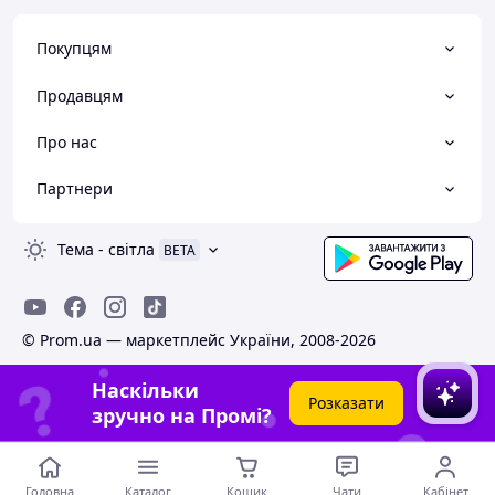
Покупцям
Продавцям
Про нас
Партнери
Тема
-
світла
BETA
© Prom.ua — маркетплейс України, 2008-2026
Наскільки
Розказати
зручно на Промі?
Головна
Каталог
Кошик
Чати
Кабінет