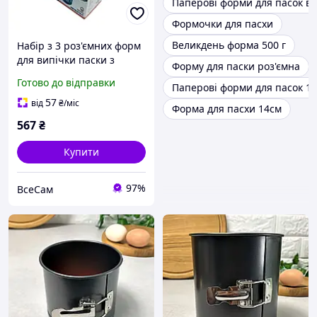
Паперові форми для пасок в
Формочки для пасхи
Великдень форма 500 г
Набір з 3 роз'ємних форм
для випічки паски з
Форму для паски роз'ємна
антипригарним
Готово до відправки
Паперові форми для пасок 1
покриттям з мармуровою
крихтою
57
від
₴
/міс
Форма для пасхи 14см
567
₴
Купити
97%
ВсеСам