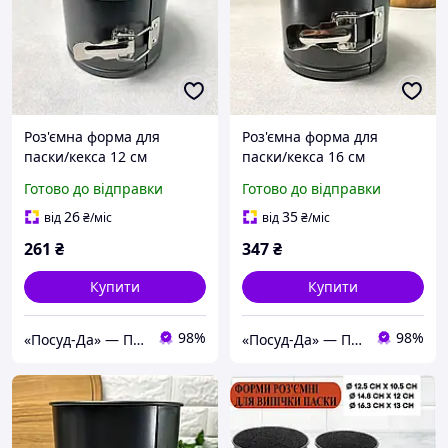
Роз'ємна форма для
Роз'ємна форма для
паски/кекса 12 см
паски/кекса 16 см
ARDESTO Gemini
ARDESTO Gemini
Готово до відправки
Готово до відправки
26
35
від
₴
/міс
від
₴
/міс
261
₴
347
₴
Купити
Купити
98%
98%
«Посуд-Да» — Посуд, Подарунки, Товари для дому
«Посуд-Да» — Посуд, Подарунки, Товари для дому