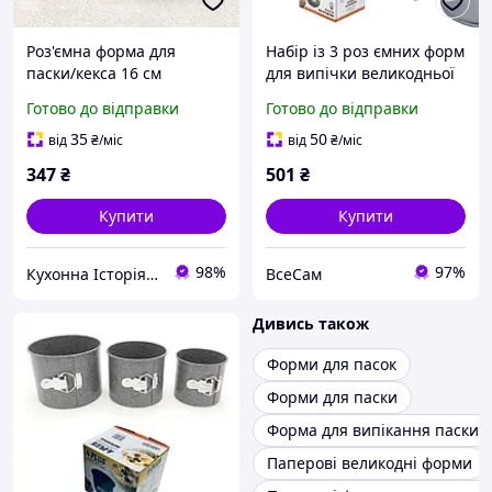
Роз'ємна форма для
Набір із 3 роз ємних форм
паски/кекса 16 см
для випічки великодньої
ARDESTO Gemini
паски і тортів з
Готово до відправки
Готово до відправки
антипригарним /
тефлоновим покриттям
35
50
від
₴
/міс
від
₴
/міс
347
₴
501
₴
Купити
Купити
98%
97%
Кухонна Історія - товари для кухні та дому
ВсеСам
Дивись також
Форми для пасок
Форми для паски
Форма для випікання паски
Паперові великодні форми