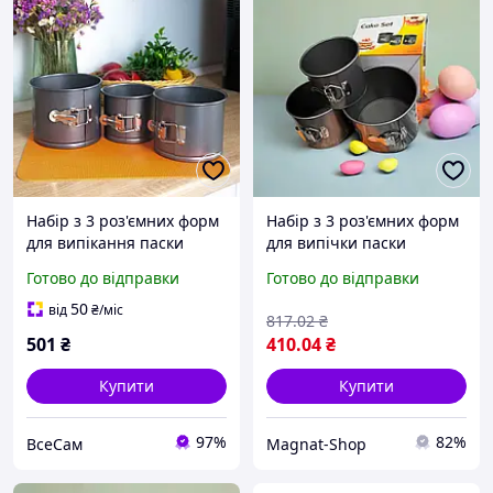
Набір з 3 роз'ємних форм
Набір з 3 роз'ємних форм
для випікання паски
для випічки паски
великоднього хліба з
ідеальний результат без
Готово до відправки
Готово до відправки
антипригарним/
зусиль!
тефлоновим покриттям
50
від
₴
/міс
817
.02
₴
501
₴
410
.04
₴
Купити
Купити
97%
82%
ВсеСам
Magnat-Shop