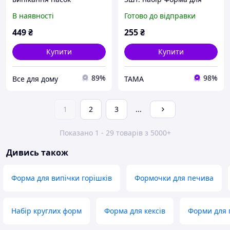
паски роз ємна, набір 3
В наявності
Готово до відправки
шт., металеві Пасочниці
449
₴
255
₴
Купити
Купити
89%
98%
Все для дому
TAMA
1
2
3
...
Показано 1 - 29 товарів з 5000+
Дивись також
Форма для випічки горішків
Формочки для печива
Набір круглих форм
Форма для кексів
Форми для 