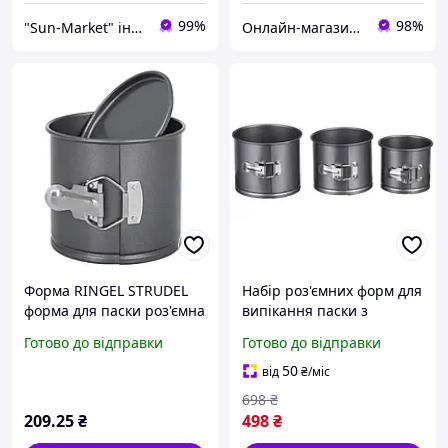
99%
98%
"Sun-Market" інтернет-магазин
Онлайн-магазин "Optotorg.com"
Форма RINGEL STRUDEL
Набір роз'ємних форм для
форма для паски роз'ємна
випікання паски з
кругла 12x10 cm (RG-
антипригарним
Готово до відправки
Готово до відправки
10213-12)
покриттям металеві
форми для кексів та
50
від
₴
/міс
тортів 3 шт
698
₴
209
.25
₴
498
₴