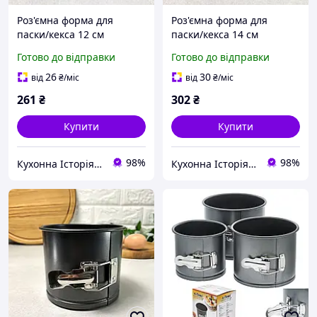
Роз'ємна форма для
Роз'ємна форма для
паски/кекса 12 см
паски/кекса 14 см
ARDESTO Gemini
ARDESTO Gemini
Готово до відправки
Готово до відправки
26
30
від
₴
/міс
від
₴
/міс
261
₴
302
₴
Купити
Купити
98%
98%
Кухонна Історія - товари для кухні та дому
Кухонна Історія - товари для кухні та дому