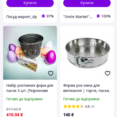
Купити
Купити
97%
100%
Посуд-маркет_dp
"Smile Market" інтернет-магазин
Набір роз'ємних форм для
Форма роз ємна для
пасок 3 шт. (Тефлонове
випікання | торти, паски,
покриття)
десерти | 1 шт., діаметр
Готово до відправки
Готово до відправки
21 см, висота 6,5 см,
алюміній, знімне дно
4.8
(4)
817
.02
₴
410
.04
₴
140
₴