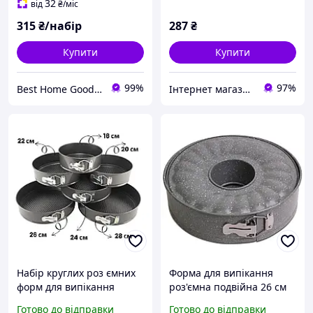
32
від
₴
/міс
315
₴/набір
287
₴
Купити
Купити
99%
97%
Best Home Goods - "Кращі товари для дому, подарунки, дрібниці"
Інтернет магазин Карамель
Набір круглих роз ємних
Форма для випікання
форм для випікання
роз'ємна подвійна 26 см
Unique 6 шт металеві
із мармуровим покриттям
Готово до відправки
Готово до відправки