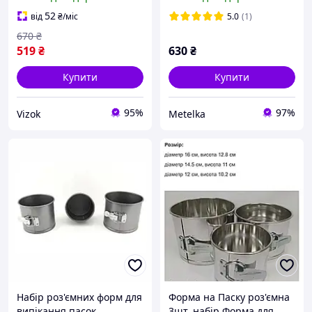
форми 18/20/22/24/26/28
Kamille
см для тортів і десертів
52
від
₴
/міс
5.0
(1)
670
₴
519
₴
630
₴
Купити
Купити
95%
97%
Vizok
Metelka
Набір роз'ємних форм для
Форма на Паску роз'ємна
випікання пасок
3шт. набір Форма для