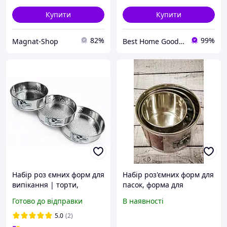
Купити
Купити
82%
99%
Magnat-Shop
Best Home Goods - "Кращі товари для дому, подарунки, дрібниці"
Набір роз ємних форм для
Набір роз'ємних форм для
випікання | торти,
пасок, форма для
пироги, паски, десерти |
випікання кругла, 3
Готово до відправки
В наявності
3 шт., діаметри 25 см, 21
форми
см, 18 см, висота 6,5 см
5.0
(2)