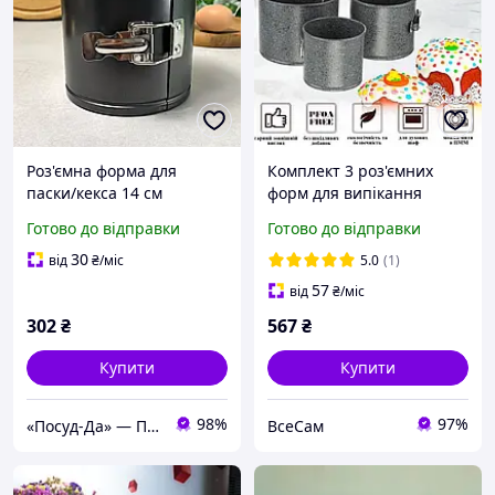
Роз'ємна форма для
Комплект 3 роз'ємних
паски/кекса 14 см
форм для випікання
ARDESTO Gemini
паски з антипригарним
Готово до відправки
Готово до відправки
покриттям та знімним
дном з мармуровою
30
від
₴
/міс
5.0
(1)
крихтою
57
від
₴
/міс
302
₴
567
₴
Купити
Купити
98%
97%
«Посуд-Да» — Посуд, Подарунки, Товари для дому
ВсеСам