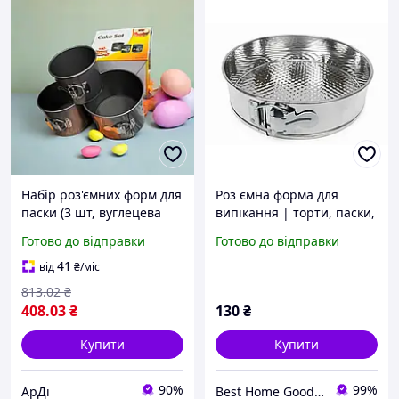
Набір роз'ємних форм для
Роз ємна форма для
паски (3 шт, вуглецева
випікання | торти, паски,
сталь)
десерти | 1 шт., діаметр
Готово до відправки
Готово до відправки
18 см, висота 6,5 см,
алюміній, знімне дно
41
від
₴
/міс
813
.02
₴
408
.03
₴
130
₴
Купити
Купити
90%
99%
АрДі
Best Home Goods - "Кращі товари для дому, подарунки, дрібниці"