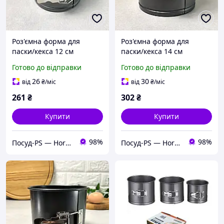
Роз'ємна форма для
Роз'ємна форма для
паски/кекса 12 см
паски/кекса 14 см
ARDESTO Gemini
ARDESTO Gemini
Готово до відправки
Готово до відправки
26
30
від
₴
/міс
від
₴
/міс
261
₴
302
₴
Купити
Купити
98%
98%
Посуд-PS — Horeca Посуд Подарунки
Посуд-PS — Horeca Посуд Подарунки