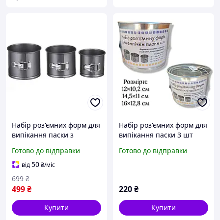
Набір роз'ємних форм для
Набір роз'ємних форм для
випікання паски з
випікання паски 3 шт
антипригарним
нержавіюча сталь
Готово до відправки
Готово до відправки
покриттям металеві
форми для кексів та
50
від
₴
/міс
тортів 3 шт
699
₴
499
₴
220
₴
Купити
Купити