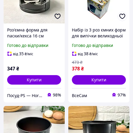
Роз'ємна форма для
Набір із 3 роз ємних форм
паски/кекса 16 см
для випічки великодньої
ARDESTO Gemini
паски з антипригарним /
Готово до відправки
Готово до відправки
тефлоновим покриттям
Уцінка
35
38
від
₴
/міс
від
₴
/міс
473
₴
347
₴
378
₴
Купити
Купити
98%
97%
Посуд-PS — Horeca Посуд Подарунки
ВсеСам