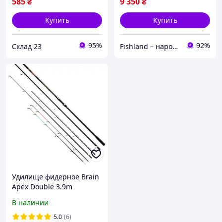
585
₴
9 350
₴
Купить
Купить
95%
92%
Склад 23
Fishland – народный рыболовный магазин. Здесь пахнет рыбаком и хорошим отдыхом
Удилище фидерное Brain
Apex Double 3.9m
3.5lbs/max 150g (1013-
В наличии
1858.40.75)
5.0
(6)