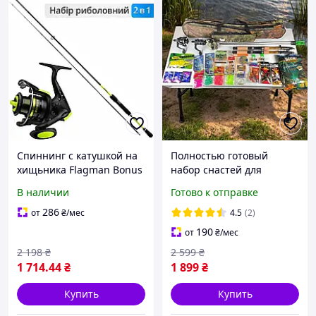
Спиннинг с катушкой на
Полностью готовый
хищьника Flagman Bonus
набор снастей для
+ ПОДАРОК (шнур)
рыбалки 30 в 1
В наличии
Готово к отправке
рыболовный набор с
удочками в чехле на
286
от
₴
/мес
4.5
(2)
подарок коллеге
190
от
₴
/мес
2 198
₴
2 599
₴
1 714
.44
₴
1 899
₴
Купить
Купить