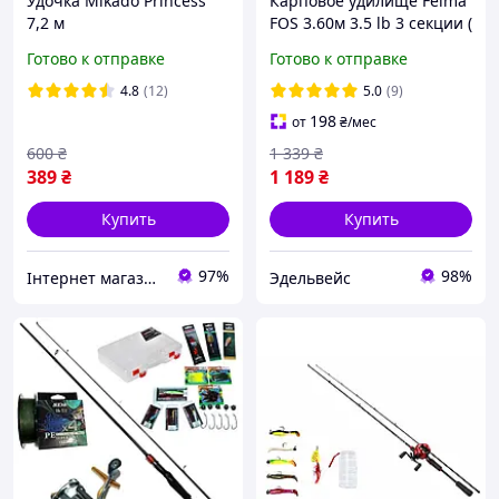
Удочка Mikado Princess
Карповое удилище Feima
7,2 м
FOS 3.60м 3.5 lb 3 секции (
50мм кольцо)
Готово к отправке
Готово к отправке
4.8
(12)
5.0
(9)
198
от
₴
/мес
600
₴
1 339
₴
389
₴
1 189
₴
Купить
Купить
97%
98%
Інтернет магазин товарів для риболовлі Fishermen
Эдельвейс