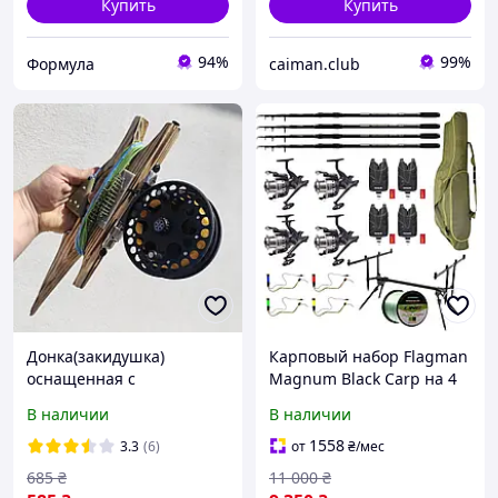
Купить
Купить
94%
99%
Формула
caiman.club
Донка(закидушка)
Карповый набор Flagman
оснащенная с
Magnum Black Carp на 4
инерционной катушкой
удилища 3.3 м с
В наличии
В наличии
Ручная работа
катушками, род-подом,
сигнализаторами, чехлом
1558
3.3
(6)
от
₴
/мес
и леской 0,30 мм
685
₴
11 000
₴