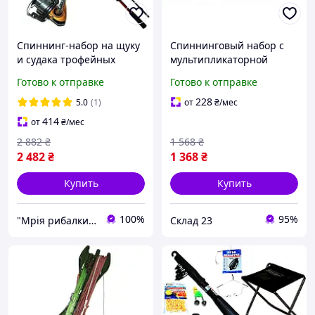
Спиннинг-набор на щуку
Спиннинговый набор с
и судака трофейных
мультипликаторной
размеров (2.40м)
катушкой + Оснащенный
Готово к отправке
Готово к отправке
силикон с блесной в
коробке
228
5.0
(1)
от
₴
/мес
414
от
₴
/мес
2 882
₴
1 568
₴
2 482
₴
1 368
₴
Купить
Купить
100%
95%
"Мрія рибалки" Магазин рибальських снастей
Склад 23