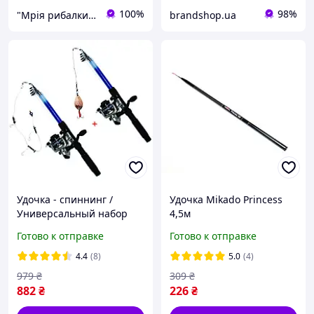
100%
98%
"Мрія рибалки" Магазин рибальських снастей
brandshop.ua
Удочка - спиннинг /
Удочка Mikado Princess
Универсальный набор
4,5м
для начинающего рыбака
Готово к отправке
Готово к отправке
№2
4.4
(8)
5.0
(4)
979
₴
309
₴
882
₴
226
₴