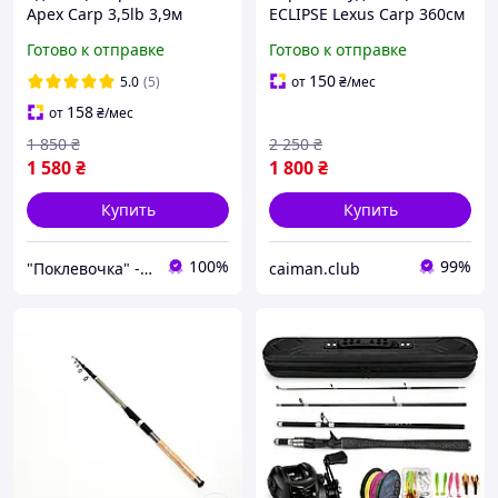
Apex Carp 3,5lb 3,9м
ECLIPSE Lexus Carp 360см
Готово к отправке
Готово к отправке
150
5.0
(5)
от
₴
/мес
158
от
₴
/мес
1 850
₴
2 250
₴
1 580
₴
1 800
₴
Купить
Купить
100%
99%
"Поклевочка" - магазин товаров для рыбалки
caiman.club