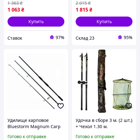
1 363
₴
2 015
₴
1 063
₴
1 815
₴
Купить
Купить
97%
95%
Ставок
Склад 23
Удилище карповое
Удочка в сборе 3 м. (2 шт.)
Bluestorm Magnum Carp
+ Чехол 1.30 м.
3.6 м 3.5Lb (3 секции,
Готово к отправке
Готово к отправке
кольцо 50 мм)