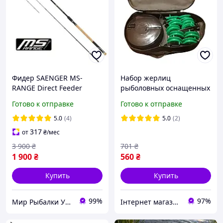
Фидер SAENGER MS-
Набор жерлиц
RANGE Direct Feeder
рыболовных оснащенных
Medium-Heavy 420XH
в сумке 10 шт
Готово к отправке
Готово к отправке
Фидерное удилище 4.20м
230гр
5.0
(4)
5.0
(2)
317
от
₴
/мес
3 900
₴
701
₴
1 900
₴
560
₴
Купить
Купить
99%
97%
Мир Рыбалки Украина
Інтернет магазин товарів для риболовлі Fishermen