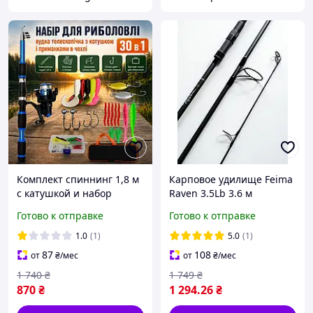
Комплект спиннинг 1,8 м
Карповое удилище Feima
с катушкой и набор
Raven 3.5Lb 3.6 м
приманок на хищника
штекерное карбон, 50 мм
Готово к отправке
Готово к отправке
Телескопическая удочка
кольцо
спиннинг набор 30 в 1
1.0
(1)
5.0
(1)
87
108
от
₴
/мес
от
₴
/мес
1 740
₴
1 749
₴
870
₴
1 294
.26
₴