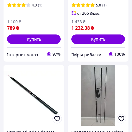
4.0
(1)
5.0
(1)
205
от
₴
/мес
1 100
₴
1 433
₴
789
₴
1 232
.38
₴
Купить
Купить
97%
100%
Інтернет магазин товарів для риболовлі Fishermen
"Мрія рибалки" Магазин рибальських снастей