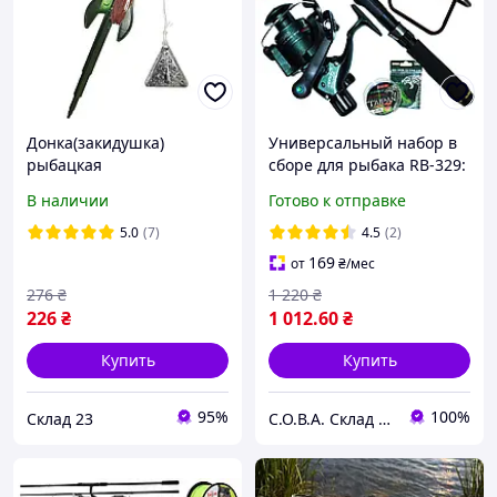
Донка(закидушка)
Универсальный набор в
рыбацкая
сборе для рыбака RB-329:
удочка + полный
В наличии
Готово к отправке
комплект + стульчик
5.0
(7)
4.5
(2)
169
от
₴
/мес
276
₴
1 220
₴
226
₴
1 012
.60
₴
Купить
Купить
95%
100%
Склад 23
С.О.В.А. Склад оригинальных вещей в ассортименте