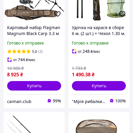
Карповый набор Flagman
Удочка на карася в сборе
Magnum Black Carp 3.3 м
6 м. (2 шт.) + Чехол 1.30 м.
на 3 удилища с
Готово к отправке
Готово к отправке
катушками, род подом,
сигнализаторами и
248
5.0
(2)
от
₴
/мес
чехлом + 1000 м лески
744
от
₴
/мес
10 500
₴
1 733
₴
8 925
₴
1 490
.38
₴
Купить
Купить
99%
100%
caiman.club
"Мрія рибалки" Магазин рибальських снастей