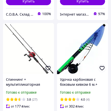
Купить
Купить
100%
97%
С.О.В.А. Склад оригинальных вещей в ассортименте
Інтернет магазин товарів для риболовлі Fishermen
Спиннинг +
Удочка карбоновая с
мультипликаторная
боковым кивком 6 м.+
катушка + ПОДАРОК
мормышки летние
Готово к отправке
Готово к отправке
(шнур)
3.8
(27)
4.0
(4)
177
302
от
₴
/мес
от
₴
/мес