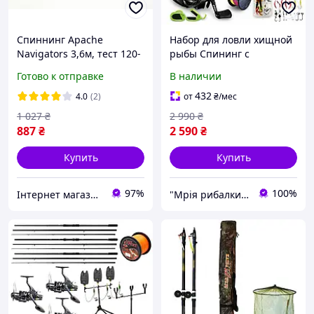
Спиннинг Apache
Набор для ловли хищной
Navigators 3,6м, тест 120-
рыбы Спининг с
180
мультипликаторной
Готово к отправке
В наличии
катушкой
432
4.0
(2)
от
₴
/мес
1 027
₴
2 990
₴
887
₴
2 590
₴
Купить
Купить
97%
100%
Інтернет магазин товарів для риболовлі Fishermen
"Мрія рибалки" Магазин рибальських снастей