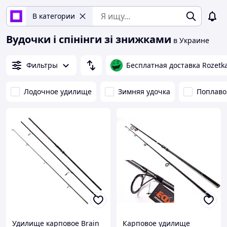
В категории
Вудочки і спінінги зі знижками
в Украине
Фильтры
Бесплатная доставка Rozetk
Лодочное удилище
Зимняя удочка
Поплаво
Удилище карповое Brain
Карповое удилище