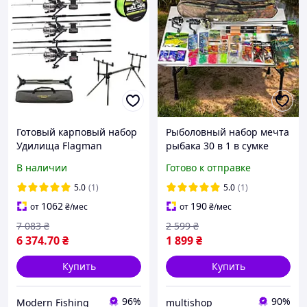
Готовый карповый набор
Рыболовный набор мечта
Удилища Flagman
рыбака 30 в 1 в сумке
Magnum Black Carp 3.6м +
подарок рыбаку коллеге
В наличии
Готово к отправке
катушки + Род-Под +
комплект удочек и
Подарок
снастей с прикормкой
5.0
(1)
5.0
(1)
1062
190
от
₴
/мес
от
₴
/мес
7 083
₴
2 599
₴
6 374
.70
₴
1 899
₴
Купить
Купить
96%
90%
Modern Fishing
multishop