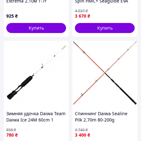
Extrema 2.10м 1-7г
Spin HMC+ Seaguide EVA
для джига и воблеров
4 037
₴
2.70м 15-50g (2135-vart)
925
₴
3 670
₴
Купить
Купить
Зимняя удочка Daiwa Team
Спиннинг Daiwa Sealine
Daiwa Ice 24M 60cm 1
Pilk 2.70m 80-200g
858
₴
3 740
₴
780
₴
3 400
₴