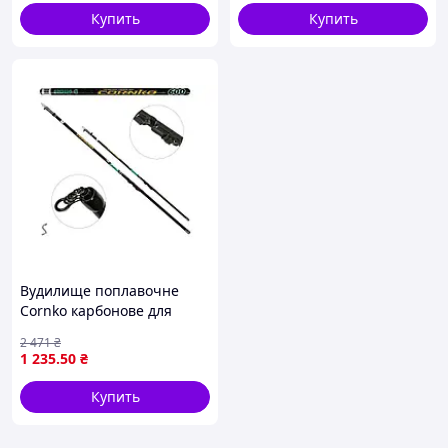
Купить
Купить
Вудилище поплавочне
Cornko карбонове для
риболовлі 6м з чохлом ТМ
2 471
₴
STENSON
1 235
.50
₴
Купить