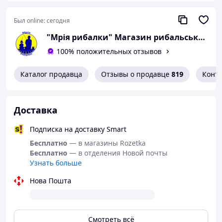
наживить насадку (червяк, опарыш, кук и т.
д.).
Ни хвоста ни чешуи!!!
Был online:
сегодня
"Мрія рибалки" Магазин рибальських снастей
100% положительных отзывов
Каталог продавца
Отзывы о продавце
819
Конт
Доставка
Подписка на доставку Smart
Бесплатно
— в магазины Rozetka
Бесплатно
— в отделения Новой почты
Узнать больше
Нова Пошта
Смотреть всё