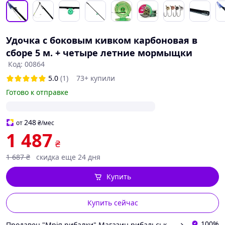
Удочка с боковым кивком карбоновая в
сборе 5 м. + четыре летние мормыщки
Код: 00864
5.0
(1)
73+ купили
Готово к отправке
248
от
₴
/мес
1 487
₴
1 687
₴
скидка еще 24 дня
Купить
Купить сейчас
100%
Продавец "Мрія рибалки" Магазин рибальських снастей