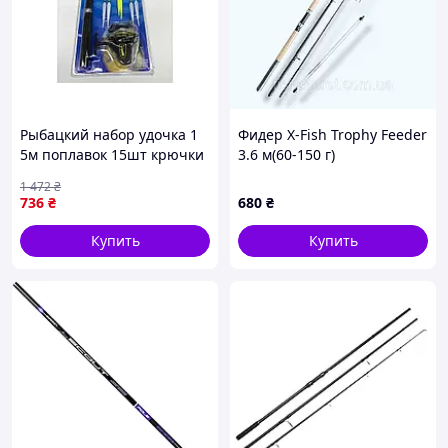
Рыбацкий набор удочка 1
Фидер X-Fish Trophy Feeder
5м поплавок 15шт крючки
3.6 м(60-150 г)
для рыбалки на поплавок с
1 472
₴
катушкой
736
₴
680
₴
Купить
Купить