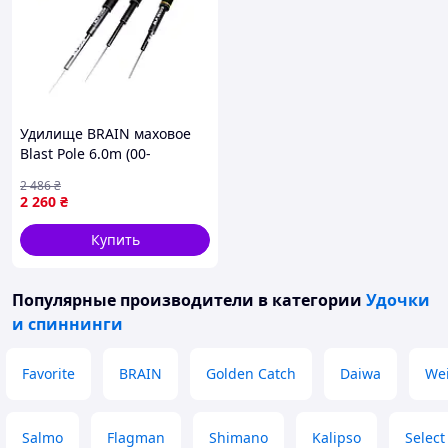
Удилище BRAIN маховое
Blast Pole 6.0m (00-
00011353)
2 486
₴
2 260
₴
Купить
Популярные производители
в категории
Удочки
и спиннинги
Favorite
BRAIN
Golden Catch
Daiwa
We
Salmo
Flagman
Shimano
Kalipso
Select