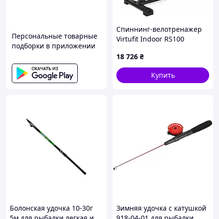
9) Крючки офсетные - 5 шт.
10) Бокс двусторонний Aquatech SW midi
Спиннинг-велотренажер
Персональные товарные
Virtufit Indoor RS100
station
подборки в приложении
черный
С таким набором вы будете всегда с
18 726
₴
уловом!
Купить
(Цвета приманок могут отличатся от фото!)
Болонская удочка 10-30г
Зимняя удочка с катушкой
5м для рыбалки легкая и
918-04-01 для рыбалки