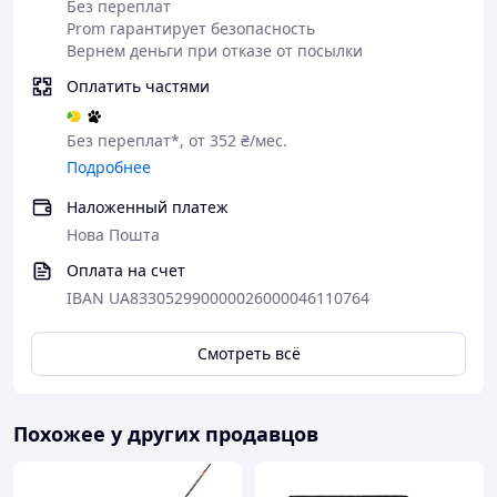
Без переплат
Кол-во
Prom гарантирует безопасность
13
подшипников
Вернем деньги при отказе от посылки
Оплатить частями
Фрикцион
Передний
Без переплат*, от 352 ₴/мес.
Передаточное
5.2:1
отношение
Подробнее
Наложенный платеж
Сезон
Весна, Лето, Осень
Нова Пошта
Вес
300 г
Оплата на счет
IBAN UA833052990000026000046110764
Шнур Рыболовный 4X Tech
Основное отличие плетеных шнуров перед
Смотреть всё
монофильными лесками - это минимальная
растяжимость и высокая разрывная
нагрузка при одинаковых
Похожее у других продавцов
диаметрах. Спиннинговая ловля с
применением плетеных шнуров это
высочайшее удовольствие. Поклевка