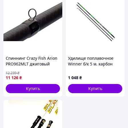
Спиннинг Crazy Fish Arion
Удилище поплавочное
PRO962MLT джиговый
Winner б/к 5 м. карбон
сверхбыстрый 40T карбон
SF24090 ТМ КИТАЙ
12 239
₴
легкий 5-21g 290cm
11 126
₴
1 048
₴
|neper-1890|
Купить
Купить