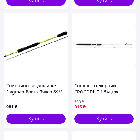
Купить
Купить
Cпиннинговe удилище
Спінінг штекерний
Flagman Bonus Twich 69M
CROCODILE 1,5м для
2.06м 7-28г
риболовлі легкий та
630
₴
зручний для ловлі риби
981
₴
315
₴
Купить
Купить