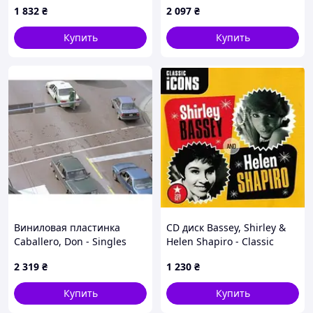
1 832
₴
2 097
₴
Купить
Купить
Виниловая пластинка
CD диск Bassey, Shirley &
Caballero, Don - Singles
Helen Shapiro - Classic
Breaking Up Vol. 1 1LP
Icons 2CD (5099964810027)
2 319
₴
1 230
₴
(0036172088416)
Купить
Купить