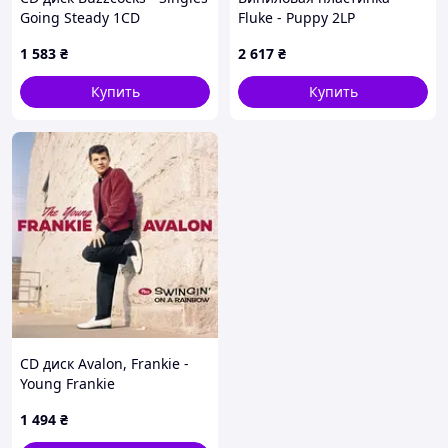
Going Steady 1CD
Fluke - Puppy 2LP
(0887830012904)
(5016958056117)
1 583
₴
2 617
₴
Купить
Купить
CD диск Avalon, Frankie -
Young Frankie
Avalon/Swingin' On a
1 494
₴
Rainbow 1CD
(8436559465960)