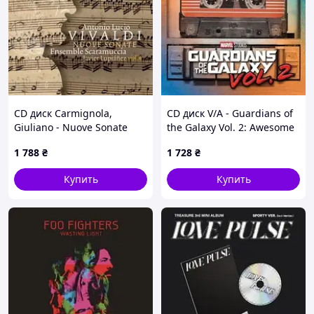
CD диск Carmignola,
CD диск V/A - Guardians of
Giuliano - Nuove Sonate
the Galaxy Vol. 2: Awesome
1CD (5902768283037)
Mix Vol. 2 1CD
1 788
₴
1 728
₴
(0050087368715)
Купить
Купить