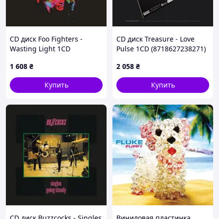
CD диск Foo Fighters -
CD диск Treasure - Love
Wasting Light 1CD
Pulse 1CD (8718627238271)
(0886978727725)
1 608
₴
2 058
₴
Купить
Купить
CD диск Buzzcocks - Singles
Виниловая пластинка