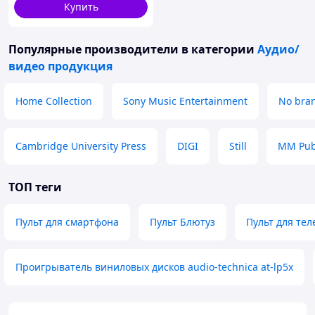
Купить
Популярные производители
в категории
Аудио/
видео продукция
Home Collection
Sony Music Entertainment
No bra
Cambridge University Press
DIGI
Still
MM Publ
ТОП теги
Пульт для смартфона
Пульт Блютуз
Пульт для те
Проигрыватель виниловых дисков audio-technica at-lp5x