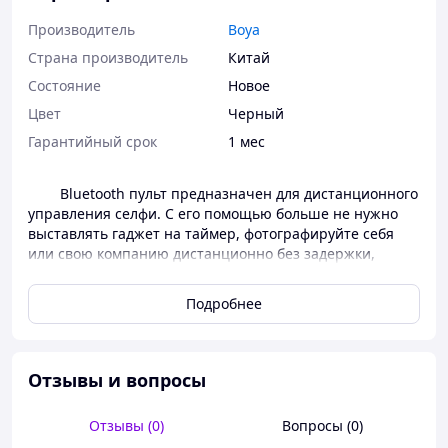
Производитель
Boya
Страна производитель
Китай
Состояние
Новое
Цвет
Черный
Гарантийный срок
1 мес
Bluetooth пульт предназначен для дистанционного
управления селфи. С его помощью больше не нужно
выставлять гаджет на таймер, фотографируйте себя
или свою компанию дистанционно без задержки,
моментально.
Подробнее
Данное устройство работает по bluetooth
интерфейсу: для начала работы нужно включить пульт-
кнопку и bluetooth на гаджете, затем в списке
найденных bluetooth устройств найти AB Shutter 3 и
Отзывы и вопросы
установить связь. Устройство готово к использованию.
Оно совместимо с ОС Android 4.2.2 и выше, а также iOS
6.0 и выше. Если прибор не работает со стандартным
Отзывы (0)
Вопросы (0)
приложением камеры, можно установить программу