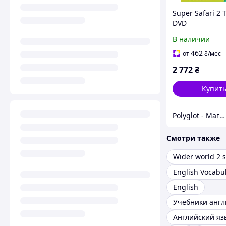
Super Safari 2 
DVD
В наличии
462
от
₴
/мес
2 772
₴
Купит
Polyglot - Магазин іноземної літератури
Смотри также
English
Английский яз