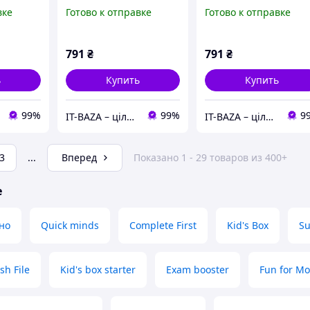
Speaking
Starter Class Audio CDs
Intermediate Class
вке
Готово к отправке
Готово к отправке
 and
(4) (9781107465978)
Audio CDs (3)
Cambridge University
(9781107466944)
)
Press
Cambridge University
791
₴
791
₴
ь
Купить
Купить
99%
99%
9
IT-BAZA – ціла база потрібних речей для всієї родини
IT-BAZA – ціла база потрібних речей для всієї родини
3
...
Вперед
Показано 1 - 29 товаров из 400+
е
зно
Quick minds
Complete First
Kid's Box
Su
sh File
Kid's box starter
Exam booster
Fun for Mo