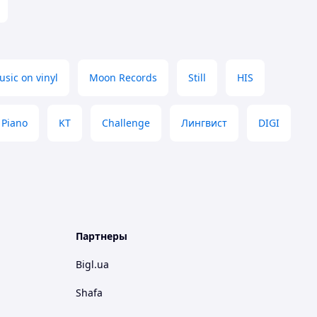
sic on vinyl
Moon Records
Still
HIS
Piano
KT
Challenge
Лингвист
DIGI
Партнеры
Bigl.ua
Shafa