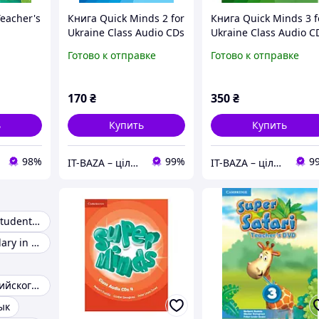
Teacher's
Книга Quick Minds 2 for
Книга Quick Minds 3 f
Ukraine Class Audio CDs
Ukraine Class Audio C
(4) (9786177713172)
(4) (9786177713448)
Готово к отправке
Готово к отправке
Cambridge University
Cambridge University
Press
Press
170
₴
350
₴
ь
Купить
Купить
98%
99%
9
IT-BAZA – ціла база потрібних речей для всієї родини
IT-BAZA – ціла база потрібних речей для всієї родини
Wider world 2 student's book
English Vocabulary in Use
Учебники английского языка
ык