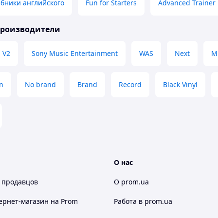
бники английского
Fun for Starters
Advanced Trainer
производители
V2
Sony Music Entertainment
WAS
Next
Mu
n
No brand
Brand
Record
Black Vinyl
О нас
 продавцов
О prom.ua
ернет-магазин
на Prom
Работа в prom.ua