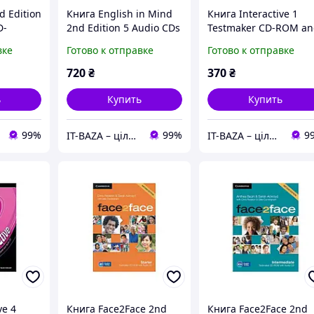
d Edition
Книга English in Mind
Книга Interactive 1
D-
2nd Edition 5 Audio CDs
Testmaker CD-ROM a
(4) (9780521184595)
Audio CD
вке
Готово к отправке
Готово к отправке
)
Cambridge University
(9781107402133)
ersity
Press
Cambridge University
720
₴
370
₴
Press
ь
Купить
Купить
99%
99%
9
IT-BAZA – ціла база потрібних речей для всієї родини
IT-BAZA – ціла база потрібних речей для всієї родини
ve 4
Книга Face2Face 2nd
Книга Face2Face 2nd