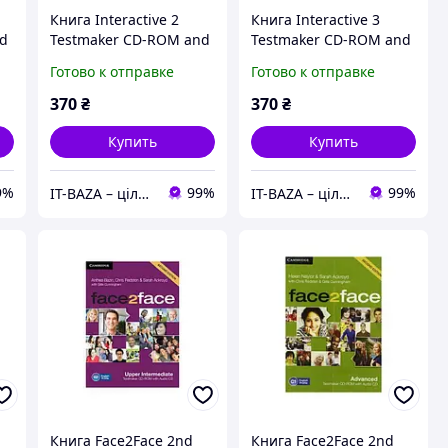
Книга Interactive 2
Книга Interactive 3
nd
Testmaker CD-ROM and
Testmaker CD-ROM and
Audio CD
Audio CD
Готово к отправке
Готово к отправке
(9781107402140)
(9780521279635)
Cambridge University
Cambridge University
370
₴
370
₴
Press
Press
Купить
Купить
9%
99%
99%
IT-BAZA – ціла база потрібних речей для всієї родини
IT-BAZA – ціла база потрібних речей для всієї родини
Книга Face2Face 2nd
Книга Face2Face 2nd