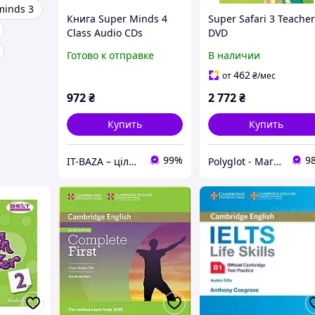
minds 3
Книга Super Minds 4
Super Safari 3 Teacher
Class Audio CDs
DVD
(9780521217514)
Готово к отправке
В наличии
Cambridge University
Press
462
от
₴
/мес
972
₴
2 772
₴
Купить
Купить
99%
9
IT-BAZA – ціла база потрібних речей для всієї родини
Polyglot - Магазин іноземної літератури