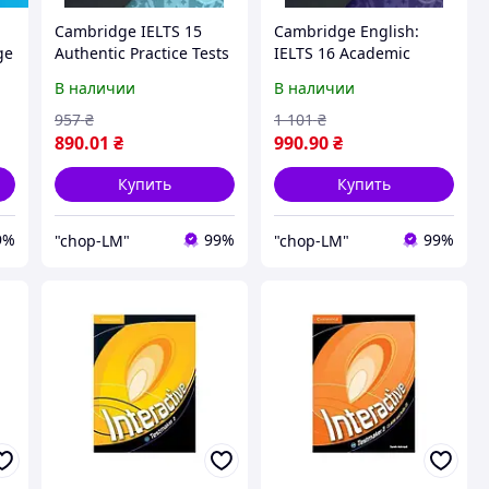
Cambridge IELTS 15
Cambridge English:
ge
Authentic Practice Tests
IELTS 16 Academic
General Training
Authentic Examination
В наличии
В наличии
Student's Book with
Papers with answers
Answers and Audio
and Downloadable
957
₴
1 101
₴
Download
Audio
890
.01
₴
990
.90
₴
Купить
Купить
9%
99%
99%
"chop-LM"
"chop-LM"