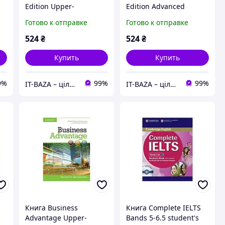
Edition Upper-
Edition Advanced
nd
Intermediate Testmaker
Testmaker CD-ROM and
Готово к отправке
Готово к отправке
CD-ROM and Audio CD
Audio CD
(9781107609983)
(9781107645882)
524
₴
524
₴
Cambridge
Cambridge University
Press
Купить
Купить
9%
99%
99%
IT-BAZA – ціла база потрібних речей для всієї родини
IT-BAZA – ціла база потрібних речей для всієї родини
Книга Business
Книга Complete IELTS
Advantage Upper-
Bands 5-6.5 student's