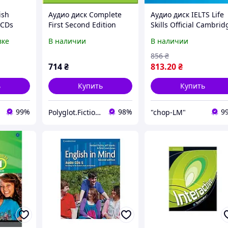
ish
Аудио диск Complete
Аудио диск IELTS Life
 CDs
First Second Edition
Skills Official Cambrid
)
Class Audio CDs
Test Practice B1 Audio
вке
В наличии
В наличии
ersity
CDs
856
₴
714
₴
813
.20
₴
ь
Купить
Купить
99%
98%
9
Polyglot.Fiction - Художественная литература без границ!
"chop-LM"