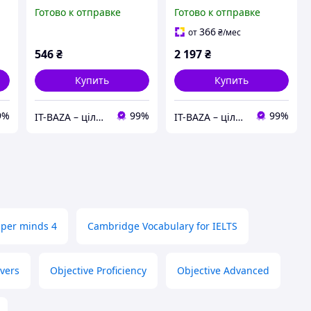
Intermediate Class
Book with answers and
Готово к отправке
Готово к отправке
Audio CDs
CD-ROM and Audio CDs
(9780521132183)
(9780521179539)
366
от
₴
/мес
Cambridge University
546
₴
2 197
₴
Press
Купить
Купить
9%
99%
99%
IT-BAZA – ціла база потрібних речей для всієї родини
IT-BAZA – ціла база потрібних речей для всієї родини
per minds 4
Cambridge Vocabulary for IELTS
vers
Objective Proficiency
Objective Advanced