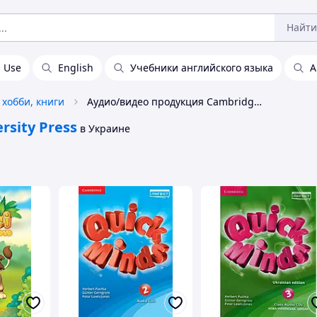
Найти
n Use
English
Учебники английского языка
А
 хобби, книги
Аудио/видео продукция Cambridge University Press
rsity Press
в Украине