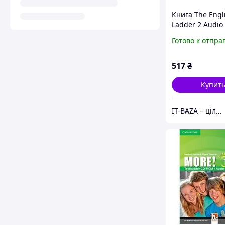
Книга The Engl
Ladder 2 Audio
(9781107400719
Готово к отпра
Cambridge Univ
Press
517
₴
Купит
IT-BAZA – ціла база потрібних речей для всієї родини