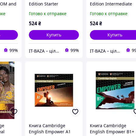
ROM and
Edition Starter
Edition Intermediate
Testmaker CD-ROM and
Testmaker CD-ROM a
вке
Готово к отправке
Готово к отправке
)
Audio CD
Audio CD
ersity
(9781107614734)
(9781107609969)
524
₴
524
₴
Cambridge University
Cambridge University
Press
ь
Купить
Купить
99%
99%
9
IT-BAZA – ціла база потрібних речей для всієї родини
IT-BAZA – ціла база потрібних речей для всієї родини
ge
Книга Cambridge
Книга Cambridge
eal
English Empower A1
English Empower B1+