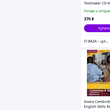
Testmaker CD-
Audio CD
Готово к отпра
(9780521279642
Cambridge Univ
370
₴
Press
Купит
IT-BAZA – ціла база потрібних речей для всієї родини
Книга Cambrid
English Skills R