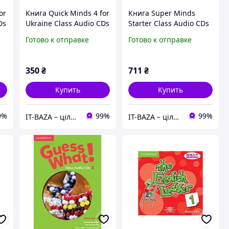
or
Книга Quick Minds 4 for
Книга Super Minds
Ds
Ukraine Class Audio CDs
Starter Class Audio CDs
(4) (9786177713745)
(9780521214346)
Готово к отправке
Готово к отправке
Cambridge University
Cambridge University
Press
Press
350
₴
711
₴
Купить
Купить
9%
99%
99%
IT-BAZA – ціла база потрібних речей для всієї родини
IT-BAZA – ціла база потрібних речей для всієї родини