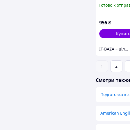
Listening and 
Готово к отпра
3 with Answers
Audio CD
(9780521705882
956
₴
Купит
IT-BAZA – ціла база потрібних речей для всієї родини
1
2
Смотри такж
Подготовка к 
American Engli