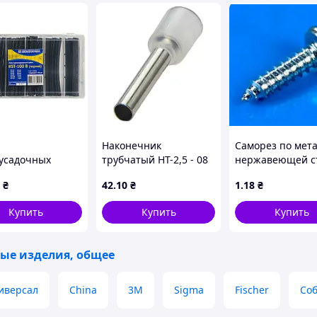
 оптимизированным энергопотреблением.
ном, врезается в ETICS с точной посадкой
ез использования каких-либо специальных
белем UX обеспечивает надежную
тановка в деревянную основу после
Наконечник
Саморез по мета
усадочных
трубчатый НТ-2,5 - 08
нержавеющей с
к HST-100B
прозрачные 100шт
4,2х16мм (полук
₴
42
.10
₴
1
.18
₴
ый
шляпка) DIN 798
Купить
Купить
Купить
ые изделия, общее
иверсал
China
3М
Sigma
Fischer
Соб