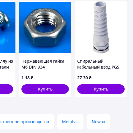
ллу из
Нержавеющая гайка
Спиральный
тали
М6 DIN 934
кабельный ввод PGS
руглая
11 белый
1
.18
₴
27
.30
₴
1
Купить
Купить
ственное производство
Metalvis
Nowax