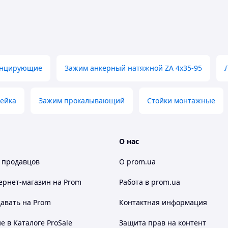
анцирующие
Зажим анкерный натяжной ZA 4х35-95
становки.
ейка
Зажим прокалывающий
Стойки монтажные
 врезается в изоляцию через штукатурку
й барьер для минимизации потерь тепла.
О нас
струментов.
древесине и штукатурке необходимо
 продавцов
О prom.ua
8: d02 = 14 мм, h02 = 50 мм. TherMax 10:
ернет-магазин
на Prom
Работа в prom.ua
сти соединения с помощью метрических
,0 мм и шурупов для ДСП 4,5-5,5 мм при
авать на Prom
Контактная информация
крепления с помощью метрических винтов
 в Каталоге ProSale
Защита прав на контент