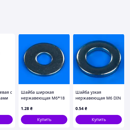
евая с
Шайба широкая
Шайба узкая
тами
нержавеющая M6*18
нержавеющая М6 DIN
олты
DIN 9021
125
1
.28
₴
0
.54
₴
Купить
Купить