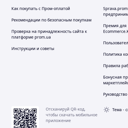
M6/8/10, шурупов для листового металла 6,3 мм,
ДСП 4,5–5,5 мм при использовании распорного д
Как покупать с Пром-оплатой
Sprava.prom
ТЕХНИЧЕСКИЕ ДАННЫЕ:
предприним
Рекомендации по безопасным покупкам
Премия для
Проверка на принадлежность сайта к
Ecommerce.
платформе prom.ua
Пользовате
Инструкции и советы
Политика к
Правила ра
Бонусная п
маркетплей
Руководство
Отсканируй QR-код,
Тема
-
с
чтобы скачать мобильное
приложение