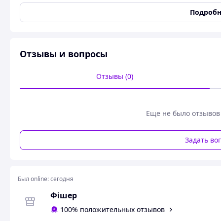
отверстия
Подробн
Диаметр просверливаемого
240
отверстия
Количество в упаковке
1
Отзывы и вопросы
Отзывы (0)
Еще не было отзывов
Задать во
Был online:
сегодня
Фішер
100% положительных отзывов