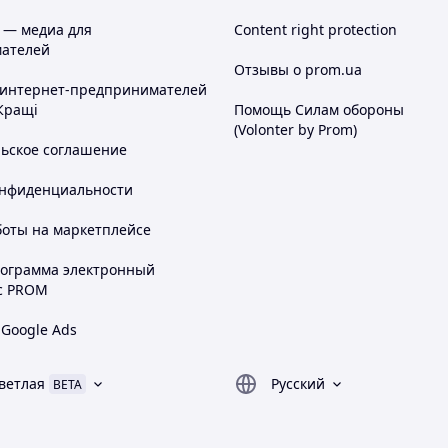
 шурупов для ДСП 6,0 мм или шурупов для
юбеля SX 5.
 — медиа для
Content right protection
ателей
Отзывы о prom.ua
 интернет-предпринимателей
Кращі
Помощь Силам обороны
(Volonter by Prom)
льское соглашение
онфиденциальности
боты на маркетплейсе
рограмма электронный
с PROM
 Google Ads
ветлая
Русский
BETA